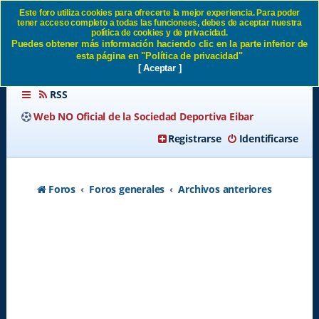
Este foro utiliza cookies para ofrecerte la mejor experiencia. Para poder
tener acceso completo a todas las funcionees, debes de aceptar nuestra
SESTAO RIVER CLUB - S.D.
política de cookies y de privacidad.
Puedes obtener más información haciendo clic en la parte inferior de
EIBAR SD Eibar
esta página en "Política de privacidad"
[ Aceptar ]
RSS
Web NO Oficial de la Sociedad Deportiva Eibar
Registrarse
Identificarse
Foros
Foros generales
Archivos anteriores