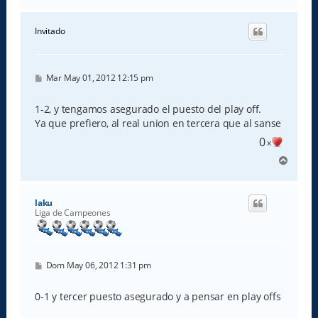
r
r
i
Invitado
b
a
M
Mar May 01, 2012 12:15 pm
e
n
s
1-2, y tengamos asegurado el puesto del play off.
a
Ya que prefiero, al real union en tercera que al sanse
j
e
0
x
A
r
r
i
laku
b
Liga de Campeones
a
M
Dom May 06, 2012 1:31 pm
e
n
s
0-1 y tercer puesto asegurado y a pensar en play offs
a
j