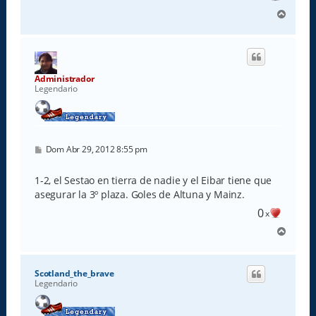
A
r
r
i
b
a
Administrador
Legendario
M
Dom Abr 29, 2012 8:55 pm
e
n
s
1-2, el Sestao en tierra de nadie y el Eibar tiene que
a
asegurar la 3º plaza. Goles de Altuna y Mainz.
j
e
0
x
A
r
r
i
Scotland_the_brave
b
Legendario
a