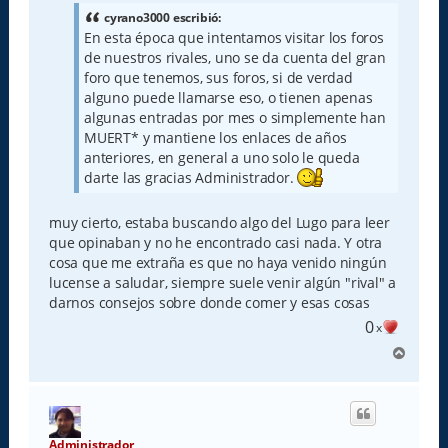
s
a
cyrano3000 escribió:
j
En esta época que intentamos visitar los foros
e
de nuestros rivales, uno se da cuenta del gran
foro que tenemos, sus foros, si de verdad
alguno puede llamarse eso, o tienen apenas
algunas entradas por mes o simplemente han
MUERT* y mantiene los enlaces de años
anteriores, en general a uno solo le queda
darte las gracias Administrador.
muy cierto, estaba buscando algo del Lugo para leer
que opinaban y no he encontrado casi nada. Y otra
cosa que me extraña es que no haya venido ningún
lucense a saludar, siempre suele venir algún "rival" a
darnos consejos sobre donde comer y esas cosas
0
x
A
r
r
i
b
a
Administrador