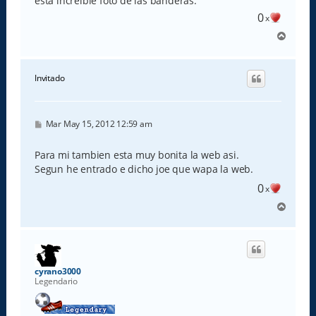
esta increible foto de las banderas.
0
x
A
r
r
i
Invitado
b
a
M
Mar May 15, 2012 12:59 am
e
n
s
Para mi tambien esta muy bonita la web asi.
a
Segun he entrado e dicho joe que wapa la web.
j
e
0
x
A
r
r
i
b
a
cyrano3000
Legendario