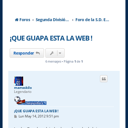
Foros
Segunda División A - Temporada 2026-2027
Foro de la S.D. Eibar
¡QUE GUAPA ESTA LA WEB !
Responder
6 mensajes • Página
1
de
1
marraskilo
Legendario
¡QUE GUAPA ESTA LA WEB !
M
Lun May 14, 2012 9:51 pm
e
n
s