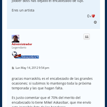
Jooder Boss has dejado el encabezado de lujo.
a
j
e
Eres un artista
0
x
A
r
r
i
b
a
Administrador
Legendario
M
Lun May 14, 2012 9:54 pm
e
n
s
gracias marraskilo, es el encabezado de las grandes
a
ocasiones; si subimos lo mantengo toda la próxima
j
e
temporada y las que hagan falta.
Es justo comentar que el 70% del merito del
encabezado lo tiene Mikel Askasibar, que me envío