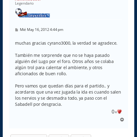
Legendario
M
Mié May 16, 2012 4:44 pm
e
n
s
muchas gracias cyrano3000, la verdad se agradece.
a
j
e
También me sorprende que no se haya pasado
alguién del Lugo por el foro. Otros años se colaba
algún trol para calentar el ambiente, y otros
aficionados de buen rollo.
Pero vamos que quedan días para el partido.. y
acordaros que una vez jugada la ida es cuando salen
los nervios y se desmadra todo, ya paso con el
Sabadell por desgracia.
0
x
A
r
r
i