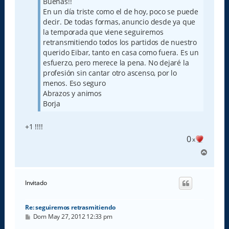
Buenas!!
e
En un día triste como el de hoy, poco se puede
decir. De todas formas, anuncio desde ya que
la temporada que viene seguiremos
retransmitiendo todos los partidos de nuestro
querido Eibar, tanto en casa como fuera. Es un
esfuerzo, pero merece la pena. No dejaré la
profesión sin cantar otro ascenso, por lo
menos. Eso seguro
Abrazos y animos
Borja
+1 !!!!
0
x
A
r
r
i
Invitado
b
a
Re: seguiremos retrasmitiendo
M
Dom May 27, 2012 12:33 pm
e