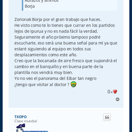
Abrazos y animos
Borja
Zorionak Borja por el gran trabajo que haces.
He visto como te lo tienes que currar en los partidos
lejos de Ipurua y no es nada fácil la verdad.
Seguramente el año próximo tampoco podré
escucharte, eso será una buena señal para mí ya que
estaré siguiendo al equipo en todos sus
desplazamientos como este año.
Creo que la bocanada de aire fresco que supondrá el
cambio en el banquillo y en buena parte de la
plantilla nos vendrá muy bien.
Yo no veo el panorama del Eibar tan negro
¿tengo que visitar al doctor ?
0
x
A
r
r
i
TXOPO
b
Clase mundial
a