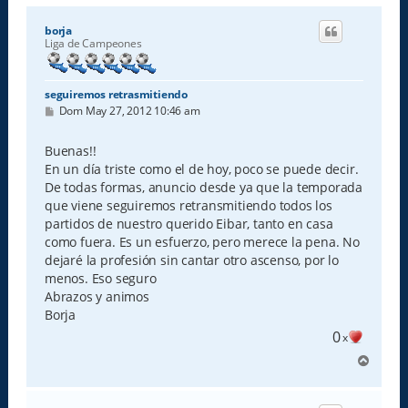
borja
Liga de Campeones
seguiremos retrasmitiendo
M
Dom May 27, 2012 10:46 am
e
n
s
Buenas!!
a
En un día triste como el de hoy, poco se puede decir.
j
e
De todas formas, anuncio desde ya que la temporada
que viene seguiremos retransmitiendo todos los
partidos de nuestro querido Eibar, tanto en casa
como fuera. Es un esfuerzo, pero merece la pena. No
dejaré la profesión sin cantar otro ascenso, por lo
menos. Eso seguro
Abrazos y animos
Borja
0
x
A
r
r
i