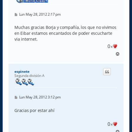
M
Lun May 28, 2012 2:17 pm
e
n
s
Muchas gracias Borja y compañía, los que no vivimos
a
en Eibar estamos encantados de poder escucharte
j
e
via internet.
0
x
A
r
r
i
espinete
b
Segunda división A
a
M
Lun May 28, 2012 3:12 pm
e
n
s
Gracias por estar ahí
a
j
e
0
x
A