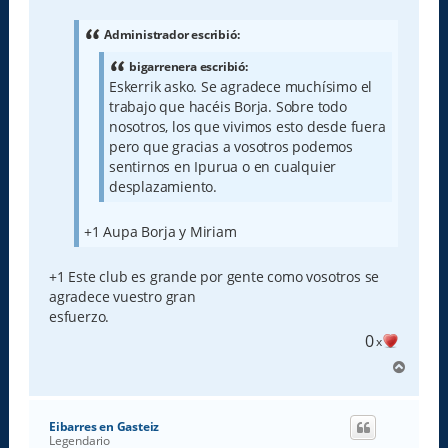
n
s
a
Administrador escribió:
j
e
bigarrenera escribió:
Eskerrik asko. Se agradece muchísimo el
trabajo que hacéis Borja. Sobre todo
nosotros, los que vivimos esto desde fuera
pero que gracias a vosotros podemos
sentirnos en Ipurua o en cualquier
desplazamiento.
+1 Aupa Borja y Miriam
+1 Este club es grande por gente como vosotros se
agradece vuestro gran
esfuerzo.
0
x
A
r
r
i
Eibarres en Gasteiz
b
Legendario