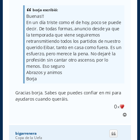
n
s
a
borja escribió:
j
Buenas!!
e
En un día triste como el de hoy, poco se puede
decir. De todas formas, anuncio desde ya que
la temporada que viene seguiremos
retransmitiendo todos los partidos de nuestro
querido Eibar, tanto en casa como fuera. Es un
esfuerzo, pero merece la pena. No dejaré la
profesión sin cantar otro ascenso, por lo
menos. Eso seguro
Abrazos y animos
Borja
Gracias borja. Sabes que puedes confiar en mi para
ayudaros cuando queráis.
0
x
A
r
r
i
bigarrenera
b
Copa de la Uefa