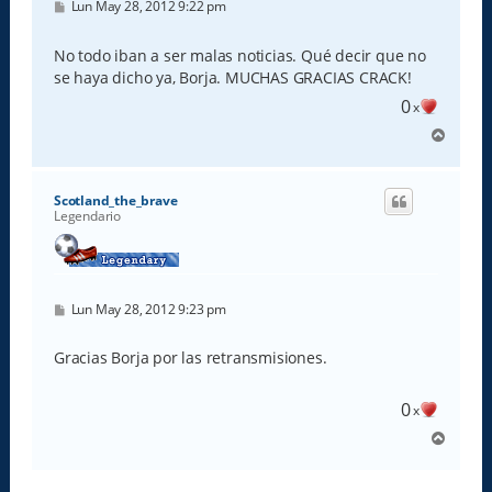
M
Lun May 28, 2012 9:22 pm
e
n
s
No todo iban a ser malas noticias. Qué decir que no
a
se haya dicho ya, Borja. MUCHAS GRACIAS CRACK!
j
e
0
x
A
r
r
i
Scotland_the_brave
b
Legendario
a
M
Lun May 28, 2012 9:23 pm
e
n
s
Gracias Borja por las retransmisiones.
a
j
e
0
x
A
r
r