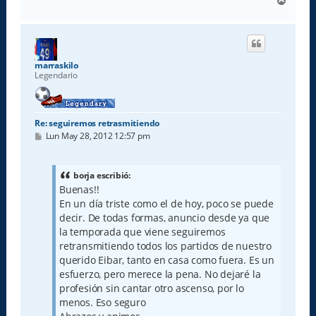
A
r
r
i
b
a
marraskilo
Legendario
Re: seguiremos retrasmitiendo
M
Lun May 28, 2012 12:57 pm
e
n
s
a
borja escribió:
j
Buenas!!
e
En un día triste como el de hoy, poco se puede
decir. De todas formas, anuncio desde ya que
la temporada que viene seguiremos
retransmitiendo todos los partidos de nuestro
querido Eibar, tanto en casa como fuera. Es un
esfuerzo, pero merece la pena. No dejaré la
profesión sin cantar otro ascenso, por lo
menos. Eso seguro