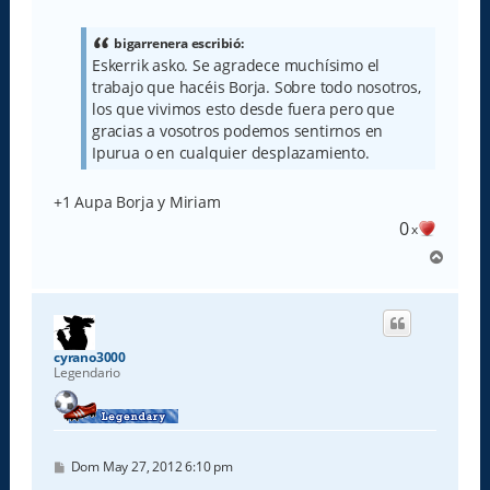
n
s
a
bigarrenera escribió:
j
Eskerrik asko. Se agradece muchísimo el
e
trabajo que hacéis Borja. Sobre todo nosotros,
los que vivimos esto desde fuera pero que
gracias a vosotros podemos sentirnos en
Ipurua o en cualquier desplazamiento.
+1 Aupa Borja y Miriam
0
x
A
r
r
i
b
a
cyrano3000
Legendario
M
Dom May 27, 2012 6:10 pm
e