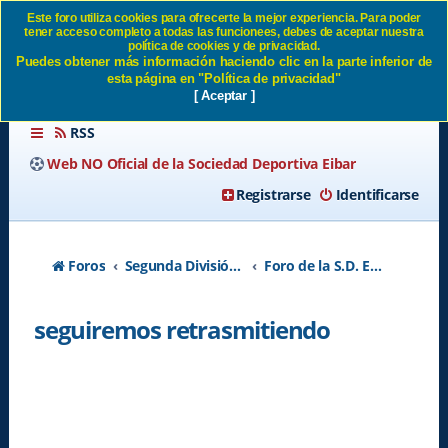
Este foro utiliza cookies para ofrecerte la mejor experiencia. Para poder
tener acceso completo a todas las funcionees, debes de aceptar nuestra
seguiremos retrasmitiendo
política de cookies y de privacidad.
Puedes obtener más información haciendo clic en la parte inferior de
SD Eibar
esta página en "Política de privacidad"
[ Aceptar ]
RSS
Web NO Oficial de la Sociedad Deportiva Eibar
Registrarse
Identificarse
Foros
Segunda División A - Temporada 2026-2027
Foro de la S.D. Eibar
seguiremos retrasmitiendo