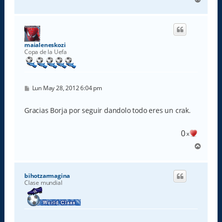
r
r
i
b
a
maialeneskozi
Copa de la Uefa
M
Lun May 28, 2012 6:04 pm
e
n
s
Gracias Borja por seguir dandolo todo eres un crak.
a
j
e
0
x
A
r
r
i
bihotzarmagina
b
Clase mundial
a