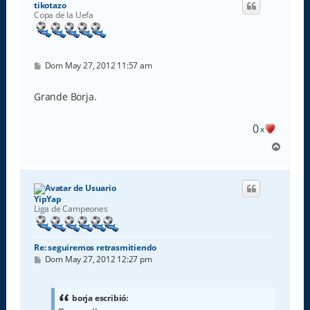
tikotazo
b
Copa de la Uefa
a
M
Dom May 27, 2012 11:57 am
e
n
s
Grande Borja.
a
j
e
0
x
A
r
r
i
b
YipYap
a
Liga de Campeones
Re: seguiremos retrasmitiendo
M
Dom May 27, 2012 12:27 pm
e
n
s
a
borja escribió:
j