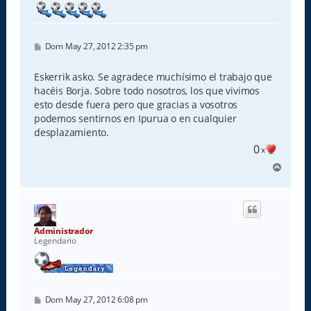
a
M
Dom May 27, 2012 2:35 pm
e
n
s
Eskerrik asko. Se agradece muchísimo el trabajo que
a
hacéis Borja. Sobre todo nosotros, los que vivimos
j
e
esto desde fuera pero que gracias a vosotros
podemos sentirnos en Ipurua o en cualquier
desplazamiento.
0
x
A
r
r
i
b
a
Administrador
Legendario
M
Dom May 27, 2012 6:08 pm
e