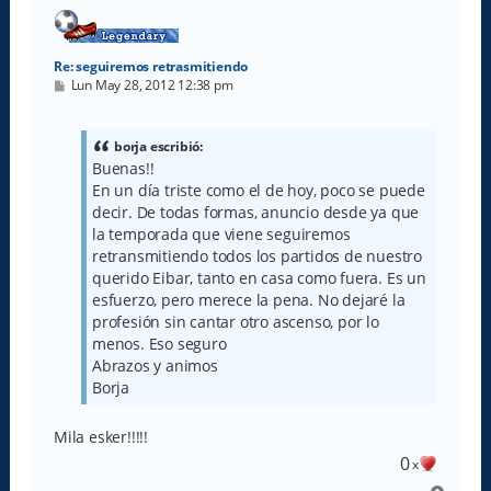
a
Re: seguiremos retrasmitiendo
M
Lun May 28, 2012 12:38 pm
e
n
s
a
borja escribió:
j
Buenas!!
e
En un día triste como el de hoy, poco se puede
decir. De todas formas, anuncio desde ya que
la temporada que viene seguiremos
retransmitiendo todos los partidos de nuestro
querido Eibar, tanto en casa como fuera. Es un
esfuerzo, pero merece la pena. No dejaré la
profesión sin cantar otro ascenso, por lo
menos. Eso seguro
Abrazos y animos
Borja
Mila esker!!!!!
0
x