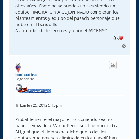
otros años. Como no se puede subir es siendo un
equipo TIMORATO Y A COJON NADO como eran los
planteamientos y equipo del pasado personaje que
hubo en el banquillo.
A aprender de los errores y a por el ASCENSO.
0
x
A
r
r
i
b
a
locolacolina
Legendario
M
Lun Jun 25, 2012 5:15 pm
e
n
s
Probablemente, el mayor error cometido sea no
a
haber renovado a Manix. Pero eso el tiempo lo dirá.
j
e
Al igual que el tiempo ha dicho que todos los
equipos que nos han eliminado en los playoff han