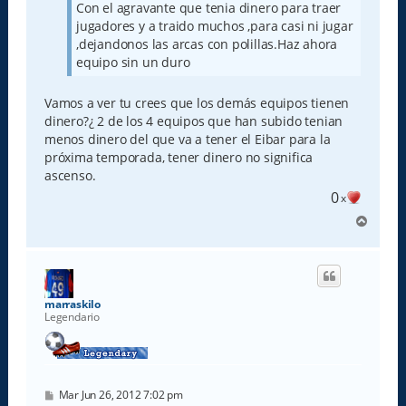
Con el agravante que tenia dinero para traer
jugadores y a traido muchos ,para casi ni jugar
,dejandonos las arcas con polillas.Haz ahora
equipo sin un duro
Vamos a ver tu crees que los demás equipos tienen
dinero?¿ 2 de los 4 equipos que han subido tenian
menos dinero del que va a tener el Eibar para la
próxima temporada, tener dinero no significa
ascenso.
0
x
A
r
r
i
b
a
marraskilo
Legendario
M
Mar Jun 26, 2012 7:02 pm