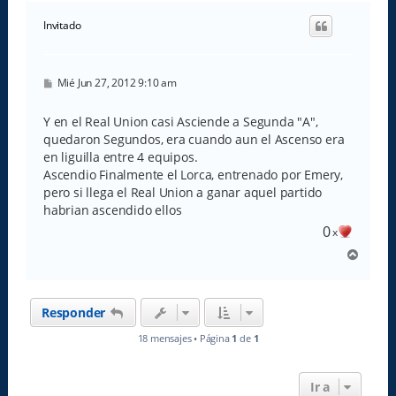
r
i
Invitado
b
a
M
Mié Jun 27, 2012 9:10 am
e
n
s
Y en el Real Union casi Asciende a Segunda "A",
a
quedaron Segundos, era cuando aun el Ascenso era
j
e
en liguilla entre 4 equipos.
Ascendio Finalmente el Lorca, entrenado por Emery,
pero si llega el Real Union a ganar aquel partido
habrian ascendido ellos
0
x
A
r
r
i
Responder
b
a
18 mensajes • Página
1
de
1
Ir a