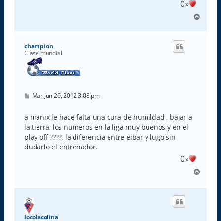
0
x
A
r
r
i
champion
b
Clase mundial
a
M
Mar Jun 26, 2012 3:08 pm
e
n
s
a manix le hace falta una cura de humildad , bajar a
a
la tierra, los numeros en la liga muy buenos y en el
j
e
play off ????. la diferencia entre eibar y lugo sin
dudarlo el entrenador.
0
x
A
r
r
i
b
a
locolacolina