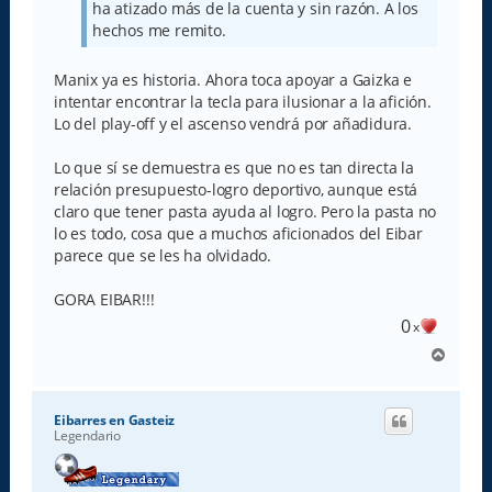
ha atizado más de la cuenta y sin razón. A los
hechos me remito.
Manix ya es historia. Ahora toca apoyar a Gaizka e
intentar encontrar la tecla para ilusionar a la afición.
Lo del play-off y el ascenso vendrá por añadidura.
Lo que sí se demuestra es que no es tan directa la
relación presupuesto-logro deportivo, aunque está
claro que tener pasta ayuda al logro. Pero la pasta no
lo es todo, cosa que a muchos aficionados del Eibar
parece que se les ha olvidado.
GORA EIBAR!!!
0
x
A
r
r
i
Eibarres en Gasteiz
b
Legendario
a