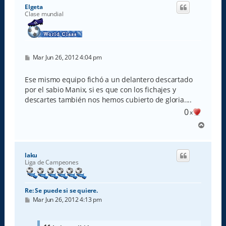
i
Elgeta
b
Clase mundial
a
M
Mar Jun 26, 2012 4:04 pm
e
n
s
Ese mismo equipo fichó a un delantero descartado
a
por el sabio Manix, si es que con los fichajes y
j
e
descartes también nos hemos cubierto de gloria....
0
x
A
r
r
i
laku
b
Liga de Campeones
a
Re: Se puede si se quiere.
M
Mar Jun 26, 2012 4:13 pm
e
n
s