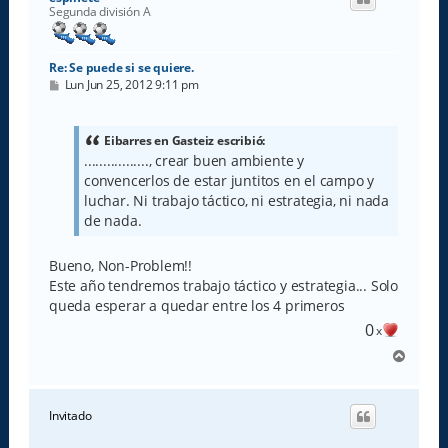
b
Segunda división A
a
Re: Se puede si se quiere.
M
Lun Jun 25, 2012 9:11 pm
e
n
s
a
Eibarres en Gasteiz escribió:
j
................., crear buen ambiente y
e
convencerlos de estar juntitos en el campo y
luchar. Ni trabajo táctico, ni estrategia, ni nada
de nada.
Bueno, Non-Problem!!
Este año tendremos trabajo táctico y estrategia... Solo
queda esperar a quedar entre los 4 primeros
0
x
A
r
r
i
Invitado
b
a