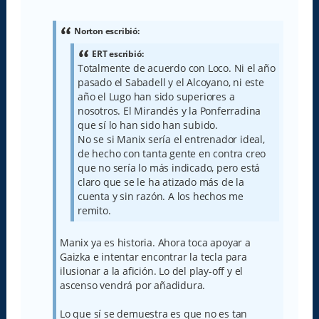
e
n
s
a
Norton escribió:
j
e
ERT escribió:
Totalmente de acuerdo con Loco. Ni el año
pasado el Sabadell y el Alcoyano, ni este
año el Lugo han sido superiores a
nosotros. El Mirandés y la Ponferradina
que sí lo han sido han subido.
No se si Manix sería el entrenador ideal,
de hecho con tanta gente en contra creo
que no sería lo más indicado, pero está
claro que se le ha atizado más de la
cuenta y sin razón. A los hechos me
remito.
Manix ya es historia. Ahora toca apoyar a
Gaizka e intentar encontrar la tecla para
ilusionar a la afición. Lo del play-off y el
ascenso vendrá por añadidura.
Lo que sí se demuestra es que no es tan