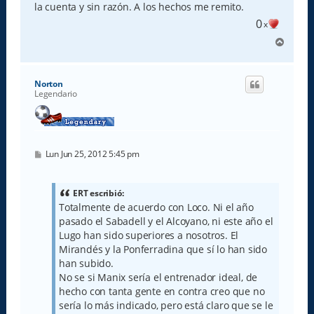
la cuenta y sin razón. A los hechos me remito.
0
x
A
r
r
i
Norton
b
Legendario
a
M
Lun Jun 25, 2012 5:45 pm
e
n
s
a
ERT escribió:
j
Totalmente de acuerdo con Loco. Ni el año
e
pasado el Sabadell y el Alcoyano, ni este año el
Lugo han sido superiores a nosotros. El
Mirandés y la Ponferradina que sí lo han sido
han subido.
No se si Manix sería el entrenador ideal, de
hecho con tanta gente en contra creo que no
sería lo más indicado, pero está claro que se le