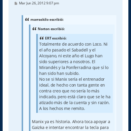
M
Mar Jun 26, 2012 9:07 pm
e
n
s
a
marraskilo escribió:
j
e
Norton escribió:
ERT escribió:
Totalmente de acuerdo con Loco. Ni
el año pasado el Sabadell y el
Alcoyano, ni este año el Lugo han
sido superiores a nosotros. El
Mirandés y la Ponferradina que sí lo
han sido han subido.
No se si Manix sería el entrenador
ideal, de hecho con tanta gente en
contra creo que no sería lo más
indicado, pero está claro que se le ha
atizado más de la cuenta y sin razón.
A los hechos me remito.
Manix ya es historia. Ahora toca apoyar a
Gaizka e intentar encontrar la tecla para