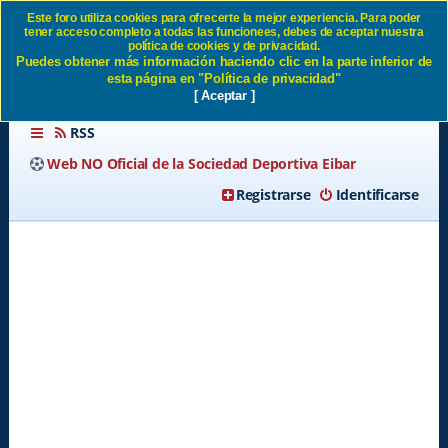
Este foro utiliza cookies para ofrecerte la mejor experiencia. Para poder
tener acceso completo a todas las funcionees, debes de aceptar nuestra
Se puede si se quiere. SD
política de cookies y de privacidad.
Puedes obtener más información haciendo clic en la parte inferior de
Eibar
esta página en "Política de privacidad"
[ Aceptar ]
RSS
Web NO Oficial de la Sociedad Deportiva Eibar
Registrarse
Identificarse