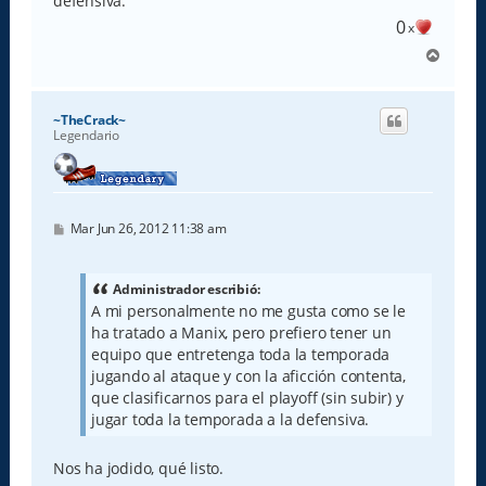
defensiva.
0
x
A
r
r
i
~TheCrack~
b
Legendario
a
M
Mar Jun 26, 2012 11:38 am
e
n
s
a
Administrador escribió:
j
A mi personalmente no me gusta como se le
e
ha tratado a Manix, pero prefiero tener un
equipo que entretenga toda la temporada
jugando al ataque y con la aficción contenta,
que clasificarnos para el playoff (sin subir) y
jugar toda la temporada a la defensiva.
Nos ha jodido, qué listo.