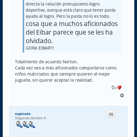
directa la relación presupuesto-logro
deportivo, aunque está claro que tener pasta
ayuda al logro. Pero la pasta no lo es todo,
cosa que a muchos aficionados
del Eibar parece que se les ha
olvidado.
GORA EIBAR!!!
Totalmente de acuerdo Norton.
Cada vez veo a más aficionados comportarse como
niños malcriados que siempre quieren el mejor
juguete, sin querer aceptar la realidad.
0
x
A
r
r
i
espinete
b
Segunda división A
a