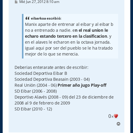
M
Mié Jun 27, 2012 8:10 am
e
n
s
a
eibarkoa escribió:
j
Manix aparte de entrenar al eibar y al eibar b
e
no a entrenado a nadie. e
n el real union le
echaro estando tercero en la clasificacion
. y
en el alaves le echaron en la octava jornada.
igual aqui por ser del pueblo se le ha tratado
mejor de lo que se merecia.
Deberias enterarate antes de escribir:
Sociedad Deportiva Eibar B
Sociedad Deportiva Beasain (2003 - 04)
Real Unión (2004 - 06)
Primer año jugo Play-off
SD Eibar (2006 - 2008)
Deportivo Alavés (2008 - 09) del 23 de diciembre de
2008 al 9 de febrero de 2009
SD Eibar (2010 - 12)
0
x
A
r