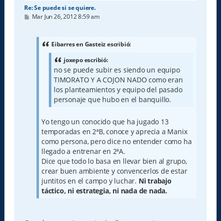
Re: Se puede si se quiere.
M
Mar Jun 26, 2012 8:59 am
e
n
s
a
Eibarres en Gasteiz escribió:
j
e
joxepo escribió:
no se puede subir es siendo un equipo
TIMORATO Y A COJON NADO como eran
los planteamientos y equipo del pasado
personaje que hubo en el banquillo.
Yo tengo un conocido que ha jugado 13
temporadas en 2ªB, conoce y aprecia a Manix
como persona, pero dice no entender como ha
llegado a entrenar en 2ªA.
Dice que todo lo basa en llevar bien al grupo,
crear buen ambiente y convencerlos de estar
juntitos en el campo y luchar.
Ni trabajo
táctico, ni estrategia, ni nada de nada.