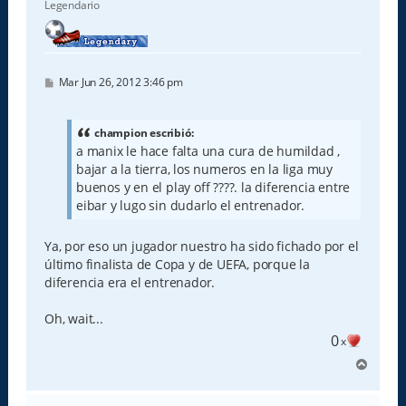
Legendario
M
Mar Jun 26, 2012 3:46 pm
e
n
s
a
champion escribió:
j
a manix le hace falta una cura de humildad ,
e
bajar a la tierra, los numeros en la liga muy
buenos y en el play off ????. la diferencia entre
eibar y lugo sin dudarlo el entrenador.
Ya, por eso un jugador nuestro ha sido fichado por el
último finalista de Copa y de UEFA, porque la
diferencia era el entrenador.
Oh, wait...
0
x
A
r
r