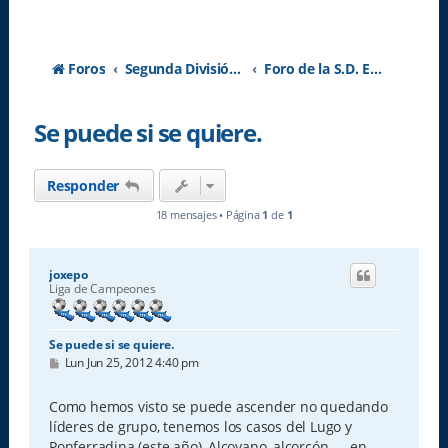
Foros
Segunda División A - Temporada 2026-2027
Foro de la S.D. Eibar
Se puede si se quiere.
Responder
18 mensajes • Página
1
de
1
joxepo
Liga de Campeones
Se puede si se quiere.
M
Lun Jun 25, 2012 4:40 pm
e
n
s
Como hemos visto se puede ascender no quedando
a
líderes de grupo, tenemos los casos del Lugo y
j
e
Ponferradina (este año), Alcoyano, alcorcón, ....en