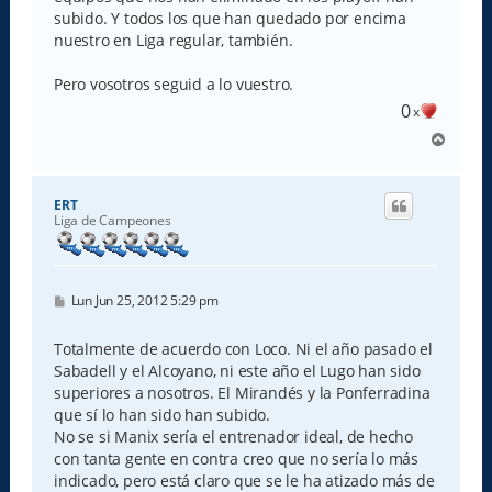
subido. Y todos los que han quedado por encima
nuestro en Liga regular, también.
Pero vosotros seguid a lo vuestro.
0
x
A
r
r
i
ERT
b
Liga de Campeones
a
M
Lun Jun 25, 2012 5:29 pm
e
n
s
Totalmente de acuerdo con Loco. Ni el año pasado el
a
Sabadell y el Alcoyano, ni este año el Lugo han sido
j
e
superiores a nosotros. El Mirandés y la Ponferradina
que sí lo han sido han subido.
No se si Manix sería el entrenador ideal, de hecho
con tanta gente en contra creo que no sería lo más
indicado, pero está claro que se le ha atizado más de