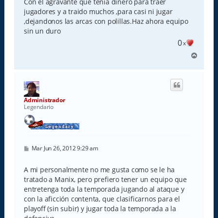
Con el agravante que tenia dinero para traer
jugadores y a traido muchos ,para casi ni jugar
,dejandonos las arcas con polillas.Haz ahora equipo
sin un duro
0
x
A
r
r
i
b
a
Administrador
Legendario
M
Mar Jun 26, 2012 9:29 am
e
n
s
A mi personalmente no me gusta como se le ha
a
tratado a Manix, pero prefiero tener un equipo que
j
e
entretenga toda la temporada jugando al ataque y
con la aficción contenta, que clasificarnos para el
playoff (sin subir) y jugar toda la temporada a la