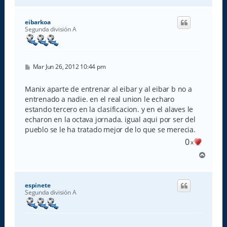
r
r
i
eibarkoa
b
Segunda división A
a
M
Mar Jun 26, 2012 10:44 pm
e
n
s
Manix aparte de entrenar al eibar y al eibar b no a
a
entrenado a nadie. en el real union le echaro
j
e
estando tercero en la clasificacion. y en el alaves le
echaron en la octava jornada. igual aqui por ser del
pueblo se le ha tratado mejor de lo que se merecia.
0
x
A
r
r
i
espinete
b
Segunda división A
a