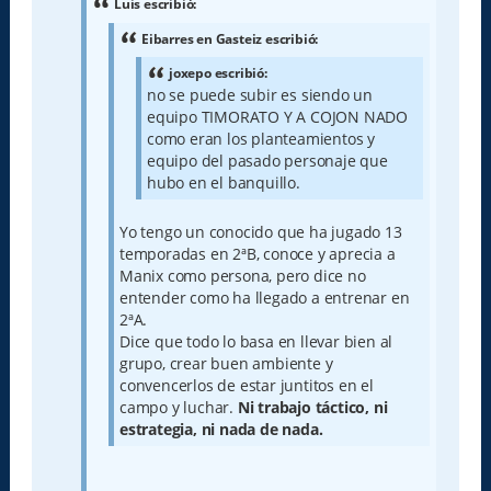
a
Luis escribió:
j
e
Eibarres en Gasteiz escribió:
joxepo escribió:
no se puede subir es siendo un
equipo TIMORATO Y A COJON NADO
como eran los planteamientos y
equipo del pasado personaje que
hubo en el banquillo.
Yo tengo un conocido que ha jugado 13
temporadas en 2ªB, conoce y aprecia a
Manix como persona, pero dice no
entender como ha llegado a entrenar en
2ªA.
Dice que todo lo basa en llevar bien al
grupo, crear buen ambiente y
convencerlos de estar juntitos en el
campo y luchar.
Ni trabajo táctico, ni
estrategia, ni nada de nada.