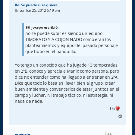
Re: Se puede si se quiere.
M
Lun Jun 25, 2012 6:19 pm
e
n
s
a
joxepo escribió:
j
no se puede subir es siendo un equipo
e
TIMORATO Y A COJON NADO como eran los
planteamientos y equipo del pasado personaje
que hubo en el banquillo.
Yo tengo un conocido que ha jugado 13 temporadas
en 2ªB, conoce y aprecia a Manix como persona, pero
dice no entender como ha llegado a entrenar en 2ªA.
Dice que todo lo basa en llevar bien al grupo, crear
buen ambiente y convencerlos de estar juntitos en el
campo y luchar. Ni trabajo táctico, ni estrategia, ni
nada de nada.
0
x
A
r
r
i
espinete