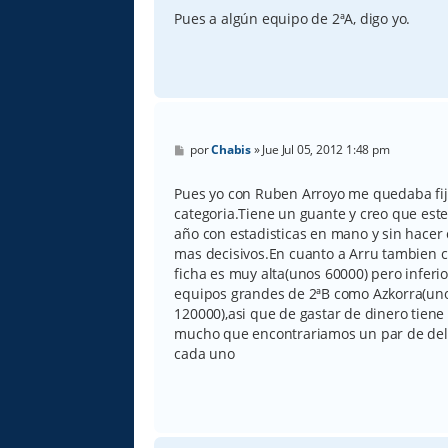
Pues a algún equipo de 2ªA, digo yo.
M
por
Chabis
»
Jue Jul 05, 2012 1:48 pm
e
n
s
Pues yo con Ruben Arroyo me quedaba fijo
a
categoria.Tiene un guante y creo que este
j
e
año con estadisticas en mano y sin hacer
mas decisivos.En cuanto a Arru tambien c
ficha es muy alta(unos 60000) pero inferio
equipos grandes de 2ªB como Azkorra(uno
120000),asi que de gastar de dinero tien
mucho que encontrariamos un par de del
cada uno