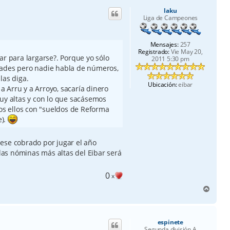
i
laku
b
Liga de Campeones
a
Mensajes:
257
Registrado:
Vie May 20,
ar para largarse?. Porque yo sólo
2011 5:30 pm
dades pero nadie habla de números,
las diga.
Ubicación:
eibar
 a Arru y a Arroyo, sacaría dinero
muy altas y con lo que sacásemos
dos ellos con "sueldos de Reforma
e).
ese cobrado por jugar el año
 las nóminas más altas del Eibar será
0
x
A
r
r
i
espinete
b
Segunda división A