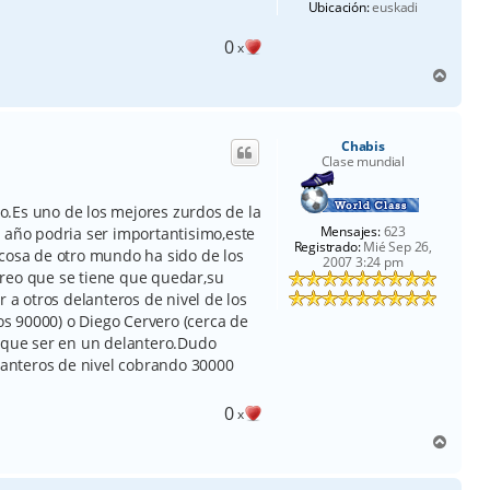
Ubicación:
euskadi
0
x
A
r
r
i
Chabis
b
Clase mundial
a
.Es uno de los mejores zurdos de la
Mensajes:
623
 año podria ser importantisimo,este
Registrado:
Mié Sep 26,
 cosa de otro mundo ha sido de los
2007 3:24 pm
reo que se tiene que quedar,su
r a otros delanteros de nivel de los
s 90000) o Diego Cervero (cerca de
e que ser en un delantero.Dudo
anteros de nivel cobrando 30000
0
x
A
r
r