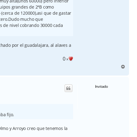
muy alta(unos 60000) pero inferior
equipos grandes de 2ªB como
 (cerca de 120000),asi que de gastar
antero.Dudo mucho que
s de nivel cobrando 30000 cada
chado por el guadalajara, al alaves a
0
x
A
r
r
i
Invitado
b
a
a fijo.
lmo y Arroyo creo que tenemos la