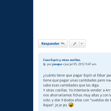
Responder
Caso Espín y otras cosillas.
M
por
joxepo
»
Jue Jul 05, 2012 9:47 am
e
n
s
¿cuánto tiene que pagar Espín al Eibar pa
a
tiene que pagar unas cantidades pero nad
j
e
sabe esas cantidades que las diga.
Y otras cosillas. Yo intentaría vender a Arr
nos ahorraríamos fichas muy altas y con 
izdo. y dos 9 (todos ellos con "sueldos d
Rajao", je je je).