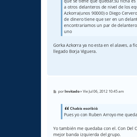
que se tiene que quedar,su ficha es 
a otros delanteros de nivel de los 
Azkorra(unos 90000) o Diego Cervero
de dinero tiene que ser en un del
encontrariamos un par de delantero
uno
Gorka Azkorra ya no esta en el alaves, a fi
llegado Borja Viguera.
M
por
Invitado
»
Vie Jul 06, 2012 10:45 am
e
n
s
a
Chabis escribió:
j
Pues yo con Ruben Arroyo me quedab
e
Yo también me quedaba con el. Con Del O
mejor banda izquierda del grupo.