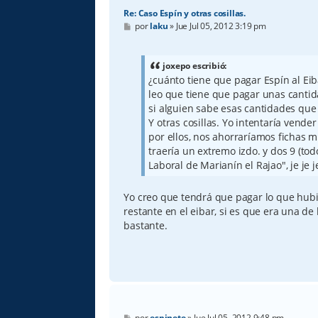
Re: Caso Espín y otras cosillas.
M
por
laku
»
Jue Jul 05, 2012 3:19 pm
e
n
s
a
joxepo escribió:
j
¿cuánto tiene que pagar Espín al Eib
e
leo que tiene que pagar unas canti
si alguien sabe esas cantidades que 
Y otras cosillas. Yo intentaría vender
por ellos, nos ahorraríamos fichas 
traería un extremo izdo. y dos 9 (to
Laboral de Marianín el Rajao", je je j
Yo creo que tendrá que pagar lo que hubi
restante en el eibar, si es que era una de
bastante.
M
por
espinete
»
Jue Jul 05, 2012 9:48 pm