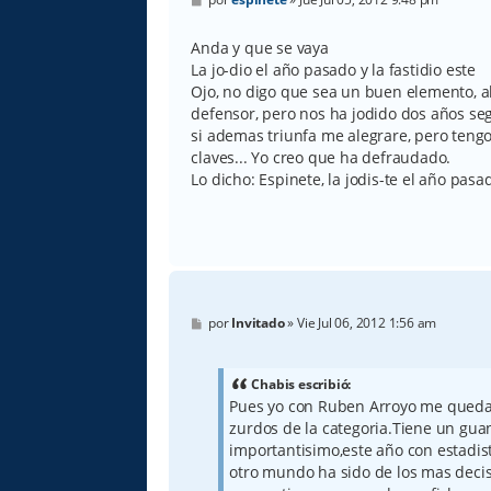
e
n
s
Anda y que se vaya
a
La jo-dio el año pasado y la fastidio este
j
e
Ojo, no digo que sea un buen elemento, a
defensor, pero nos ha jodido dos años seg
si ademas triunfa me alegrare, pero ten
claves... Yo creo que ha defraudado.
Lo dicho: Espinete, la jodis-te el año pasa
M
por
Invitado
»
Vie Jul 06, 2012 1:56 am
e
n
s
a
Chabis escribió:
j
Pues yo con Ruben Arroyo me quedab
e
zurdos de la categoria.Tiene un guan
importantisimo,este año con estadis
otro mundo ha sido de los mas decis