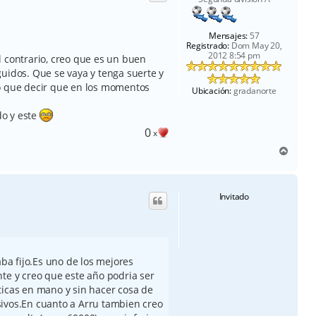
a
Mensajes:
57
Registrado:
Dom May 20,
2012 8:54 pm
l contrario, creo que es un buen
uidos. Que se vaya y tenga suerte y
go que decir que en los momentos
Ubicación:
gradanorte
do y este
0
x
A
r
r
i
Invitado
b
a
a fijo.Es uno de los mejores
te y creo que este año podria ser
ticas en mano y sin hacer cosa de
ivos.En cuanto a Arru tambien creo