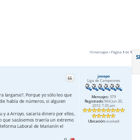
10 mensajes • Página
1
de
1
S
joxepo
Liga de Campeones
ra largarse?. Porque yo sólo leo que
Mensajes:
379
ie habla de números, si alguien
Registrado:
Mié Jun 20,
2012 7:33 pm
u y a Arroyo, sacaría dinero por ellos,
lo que sacásemos traería un extremo
Ubicación:
euskadi
e Reforma Laboral de Marianín el
0