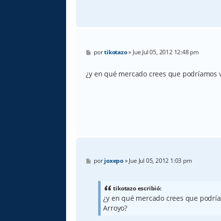
M
por
tikotazo
»
Jue Jul 05, 2012 12:48 pm
e
n
s
¿y en qué mercado crees que podríamos v
a
j
e
M
por
joxepo
»
Jue Jul 05, 2012 1:03 pm
e
n
s
a
tikotazo escribió:
j
¿y en qué mercado crees que podrí
e
Arroyo?