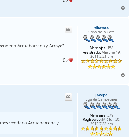
x
A
r
r
i
tikotazo
b
Copa de la Uefa
a
ender a Arruabarrena y Arroyo?
Mensajes:
158
Registrado:
Mié Ene 19,
2011 2:21 pm
0
x
A
r
r
i
joxepo
b
Liga de Campeones
a
Mensajes:
379
Registrado:
Mié Jun 20,
amos vender a Arruabarrena y
2012 7:33 pm