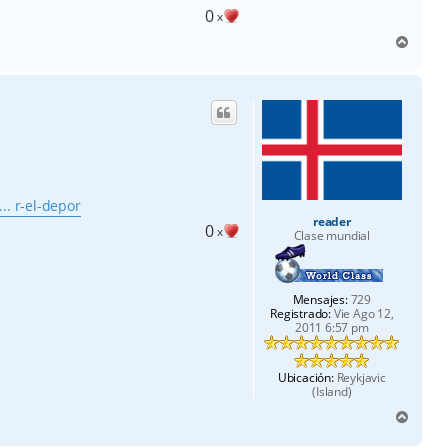
0
x
A
r
r
i
b
a
.. r-el-depor
reader
0
x
Clase mundial
Mensajes:
729
Registrado:
Vie Ago 12,
2011 6:57 pm
Ubicación:
Reykjavic
(Island)
A
r