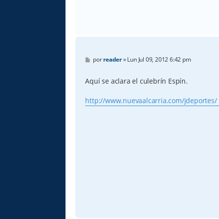
M
por
reader
»
Lun Jul 09, 2012 6:42 pm
e
n
s
Aquí se aclara el culebrín Espín.
a
j
e
http://www.nuevaalcarria.com/jdeportes/ .