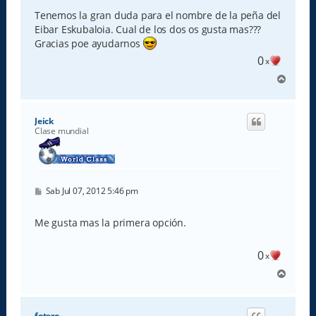
n
s
Tenemos la gran duda para el nombre de la peña del
a
Eibar Eskubaloia. Cual de los dos os gusta mas???
j
e
Gracias poe ayudarnos
0
x
A
r
r
i
Jeick
b
Clase mundial
a
M
Sab Jul 07, 2012 5:46 pm
e
n
s
Me gusta mas la primera opción.
a
j
e
0
x
A
r
r
i
fotero