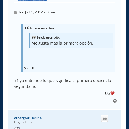
M
Lun Jul 09, 2012 7:58 am
e
n
s
a
fotero escribió:
j
e
Jeick escribió:
Me gusta mas la primera opción.
y a mi
+1 yo entiendo lo que significa la primera opción, la
segunda no.
0
x
A
r
r
i
eibargorriurdina
b
Legendario
a