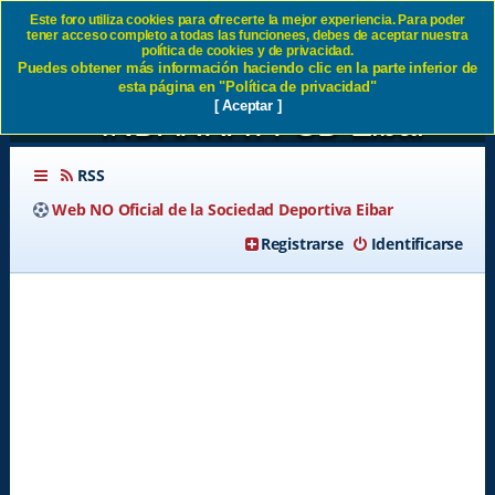
Este foro utiliza cookies para ofrecerte la mejor experiencia. Para poder
tener acceso completo a todas las funcionees, debes de aceptar nuestra
EIBARKO GAZTE HINTXAK o
política de cookies y de privacidad.
Puedes obtener más información haciendo clic en la parte inferior de
EIBARKO GAZTE
esta página en "Política de privacidad"
[ Aceptar ]
INDARRA?? SD Eibar
RSS
Web NO Oficial de la Sociedad Deportiva Eibar
Registrarse
Identificarse