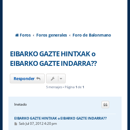
Foros
Foros generales
Foro de Balonmano
EIBARKO GAZTE HINTXAK o
EIBARKO GAZTE INDARRA??
Responder
5 mensajes • Página
1
de
1
Invitado
EIBARKO GAZTE HINTXAK o EIBARKO GAZTE INDARRA??
M
Sab Jul 07, 2012 4:20 pm
e