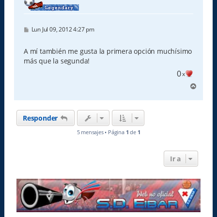
M
Lun Jul 09, 2012 4:27 pm
e
n
s
A mí también me gusta la primera opción muchísimo
a
más que la segunda!
j
e
0
x
A
r
r
i
Responder
b
a
5 mensajes • Página
1
de
1
Ir a