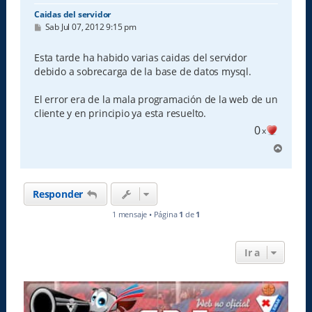
Caidas del servidor
M
Sab Jul 07, 2012 9:15 pm
e
n
s
Esta tarde ha habido varias caidas del servidor
a
debido a sobrecarga de la base de datos mysql.
j
e
El error era de la mala programación de la web de un
cliente y en principio ya esta resuelto.
0
x
A
r
r
i
Responder
b
a
1 mensaje • Página
1
de
1
Ir a