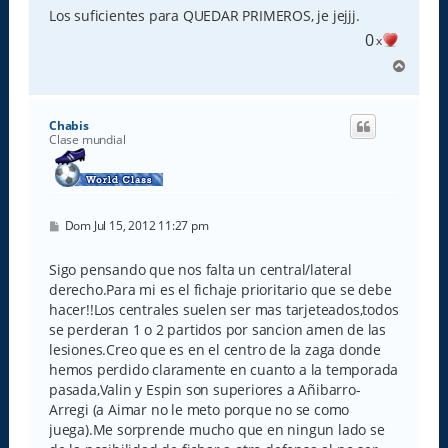
Los suficientes para QUEDAR PRIMEROS, je jejjj.
0
x
A
r
r
i
Chabis
b
Clase mundial
a
M
Dom Jul 15, 2012 11:27 pm
e
n
s
Sigo pensando que nos falta un central/lateral
a
derecho.Para mi es el fichaje prioritario que se debe
j
e
hacer!!Los centrales suelen ser mas tarjeteados,todos
se perderan 1 o 2 partidos por sancion amen de las
lesiones.Creo que es en el centro de la zaga donde
hemos perdido claramente en cuanto a la temporada
pasada,Valin y Espin son superiores a Añibarro-
Arregi (a Aimar no le meto porque no se como
juega).Me sorprende mucho que en ningun lado se