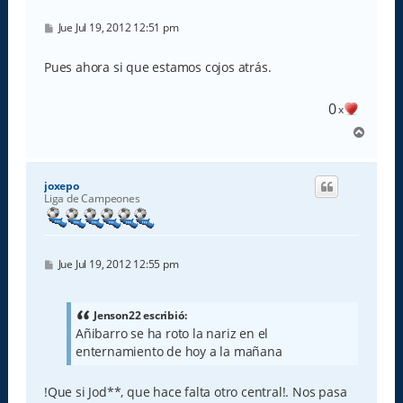
M
Jue Jul 19, 2012 12:51 pm
e
n
s
Pues ahora si que estamos cojos atrás.
a
j
e
0
x
A
r
r
i
joxepo
b
Liga de Campeones
a
M
Jue Jul 19, 2012 12:55 pm
e
n
s
a
Jenson22 escribió:
j
Añibarro se ha roto la nariz en el
e
enternamiento de hoy a la mañana
!Que si Jod**, que hace falta otro central!. Nos pasa