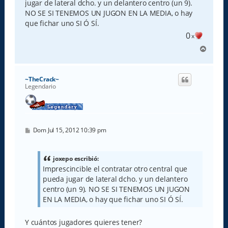
jugar de lateral dcho. y un delantero centro (un 9).
j
e
NO SE SI TENEMOS UN JUGON EN LA MEDIA, o hay
que fichar uno SI Ó SÍ.
0
x
A
r
r
i
~TheCrack~
b
Legendario
a
M
Dom Jul 15, 2012 10:39 pm
e
n
s
a
joxepo escribió:
j
Imprescincible el contratar otro central que
e
pueda jugar de lateral dcho. y un delantero
centro (un 9). NO SE SI TENEMOS UN JUGON
EN LA MEDIA, o hay que fichar uno SI Ó SÍ.
Y cuántos jugadores quieres tener?