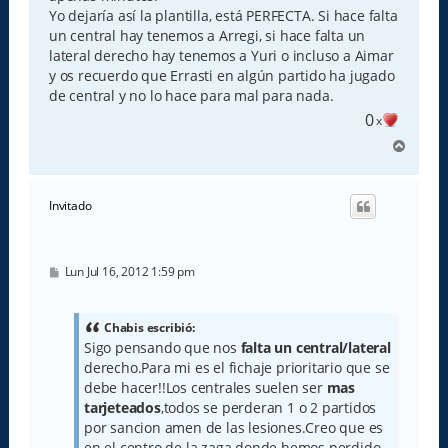
Yo dejaría así la plantilla, está PERFECTA. Si hace falta
un central hay tenemos a Arregi, si hace falta un
lateral derecho hay tenemos a Yuri o incluso a Aimar
y os recuerdo que Errasti en algún partido ha jugado
de central y no lo hace para mal para nada.
0
x
A
r
r
i
Invitado
b
a
M
Lun Jul 16, 2012 1:59 pm
e
n
s
a
Chabis escribió:
j
Sigo pensando que nos
falta un central/lateral
e
derecho.Para mi es el fichaje prioritario que se
debe hacer!!Los centrales suelen ser
mas
tarjeteados
,todos se perderan 1 o 2 partidos
por sancion amen de las lesiones.Creo que es
en el centro de la zaga donde hemos perdido