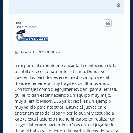
A
r
r
i
jesp
b
Clase mundial
a
M
Dom Jul 15, 2012 9:10 pm
e
n
s
a mi particularmente me encanta la confeccion de la
a
plantilla k se esta haciendo este año. Donde se
j
e
cuecen los partidos es en el medio campo y es ahi
donde el eibar era muy fragil estos ultimos años.
Con fichajes como diego jimenez, dani garcia, errasti,
guille roldan estanhaciendo un equipo muy majo,
muy al estilo MIRANDES ya k creo k es un ejemplo
muy valido para nosotros. Estuve el jueves en el
entrenemiento del eibar y por lo que vi y escuche a
gaizka esta haciendo mucho hincàpie en realizar un
juego elaborado haciendo enfasis en k al jugador k
tiene el balon se le tiene k dar varias lineas de pase y