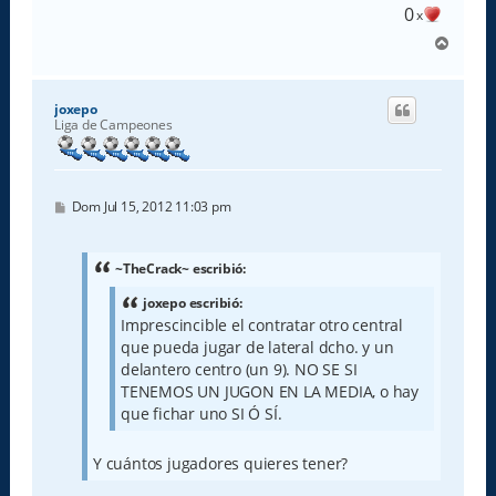
0
x
A
r
r
i
joxepo
b
Liga de Campeones
a
M
Dom Jul 15, 2012 11:03 pm
e
n
s
a
~TheCrack~ escribió:
j
e
joxepo escribió:
Imprescincible el contratar otro central
que pueda jugar de lateral dcho. y un
delantero centro (un 9). NO SE SI
TENEMOS UN JUGON EN LA MEDIA, o hay
que fichar uno SI Ó SÍ.
Y cuántos jugadores quieres tener?