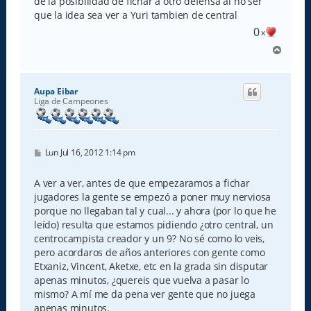
de la posibilidad de fichar a otro defensa al no ser
que la idea sea ver a Yuri tambien de central
0
x
A
r
r
i
Aupa Eibar
b
Liga de Campeones
a
M
Lun Jul 16, 2012 1:14 pm
e
n
s
A ver a ver, antes de que empezaramos a fichar
a
jugadores la gente se empezó a poner muy nerviosa
j
e
porque no llegaban tal y cual... y ahora (por lo que he
leído) resulta que estamos pidiendo ¿otro central, un
centrocampista creador y un 9? No sé como lo veis,
pero acordaros de años anteriores con gente como
Etxaniz, Vincent, Aketxe, etc en la grada sin disputar
apenas minutos, ¿quereis que vuelva a pasar lo
mismo? A mí me da pena ver gente que no juega
apenas minutos.