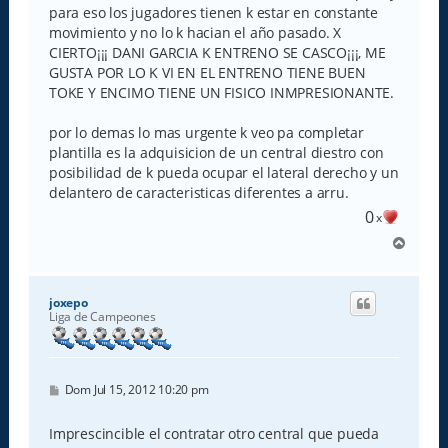
para eso los jugadores tienen k estar en constante
movimiento y no lo k hacian el año pasado. X
CIERTO¡¡¡ DANI GARCIA K ENTRENO SE CASCO¡¡¡, ME
GUSTA POR LO K VI EN EL ENTRENO TIENE BUEN
TOKE Y ENCIMO TIENE UN FISICO INMPRESIONANTE.
por lo demas lo mas urgente k veo pa completar
plantilla es la adquisicion de un central diestro con
posibilidad de k pueda ocupar el lateral derecho y un
delantero de caracteristicas diferentes a arru.
0
x
A
r
r
i
joxepo
b
Liga de Campeones
a
M
Dom Jul 15, 2012 10:20 pm
e
n
s
Imprescincible el contratar otro central que pueda
a