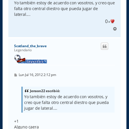
s
Yo también estoy de acuerdo con vosotros, y creo que
a
falta otro central diestro que pueda jugar de
j
e
lateral....
0
x
A
r
r
i
Scotland_the_brave
b
Legendario
a
M
Lun Jul 16, 2012 2:12 pm
e
n
s
a
Jenson22 escribió:
j
Yo también estoy de acuerdo con vosotros, y
e
creo que falta otro central diestro que pueda
jugar de lateral....
+1
Alguno caera