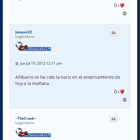
0
x
A
r
r
i
Jenson22
b
Legendario
a
M
Jue Jul 19, 2012 12:11 pm
e
n
s
Añibarro se ha roto la nariz en el enternamiento de
a
hoy a la mañana
j
e
0
x
A
r
r
i
~TheCrack~
b
Legendario
a