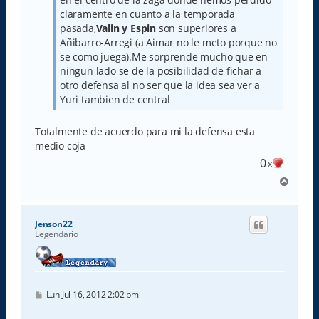
claramente en cuanto a la temporada
pasada,
Valin y Espin
son superiores a
Añibarro-Arregi (a Aimar no le meto porque no
se como juega).Me sorprende mucho que en
ningun lado se de la posibilidad de fichar a
otro defensa al no ser que la idea sea ver a
Yuri tambien de central
Totalmente de acuerdo para mi la defensa esta
medio coja
0
x
A
r
r
i
Jenson22
b
Legendario
a
M
Lun Jul 16, 2012 2:02 pm
e
n