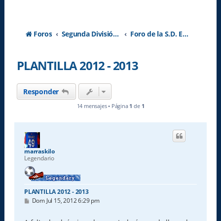
Foros
Segunda División A - Temporada 2026-2027
Foro de la S.D. Eibar
PLANTILLA 2012 - 2013
Responder
14 mensajes • Página
1
de
1
marraskilo
Legendario
PLANTILLA 2012 - 2013
M
Dom Jul 15, 2012 6:29 pm
e
n
s