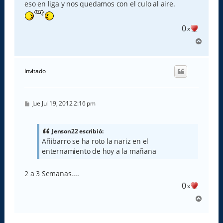
eso en liga y nos quedamos con el culo al aire.
0
x
A
r
r
i
Invitado
b
a
M
Jue Jul 19, 2012 2:16 pm
e
n
s
a
Jenson22 escribió:
j
Añibarro se ha roto la nariz en el
e
enternamiento de hoy a la mañana
2 a 3 Semanas....
0
x
A
r
r