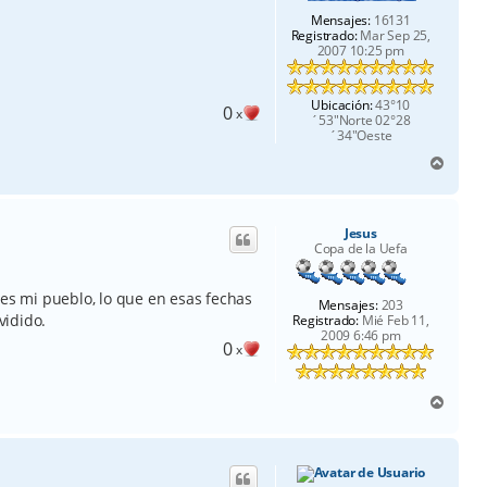
Mensajes:
16131
Registrado:
Mar Sep 25,
2007 10:25 pm
Ubicación:
43°10
0
x
´53"Norte 02°28
´34"Oeste
A
r
r
i
Jesus
b
Copa de la Uefa
a
 es mi pueblo, lo que en esas fechas
Mensajes:
203
vidido.
Registrado:
Mié Feb 11,
2009 6:46 pm
0
x
A
r
r
i
b