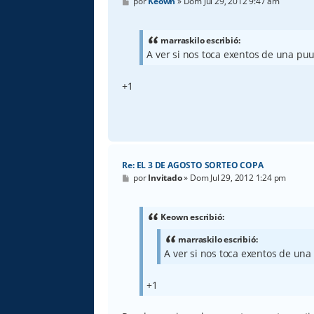
M
por
Keown
»
Dom Jul 29, 2012 9:47 am
e
n
s
a
marraskilo escribió:
j
A ver si nos toca exentos de una puu
e
+1
Re: EL 3 DE AGOSTO SORTEO COPA
M
por
Invitado
»
Dom Jul 29, 2012 1:24 pm
e
n
s
a
Keown escribió:
j
e
marraskilo escribió:
A ver si nos toca exentos de una
+1