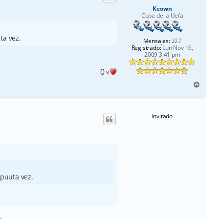
a
Keown
Copa de la Uefa
ta vez.
Mensajes:
227
Registrado:
Lun Nov 16,
2009 3:41 pm
0
x
A
r
r
i
Invitado
b
a
 puuta vez.