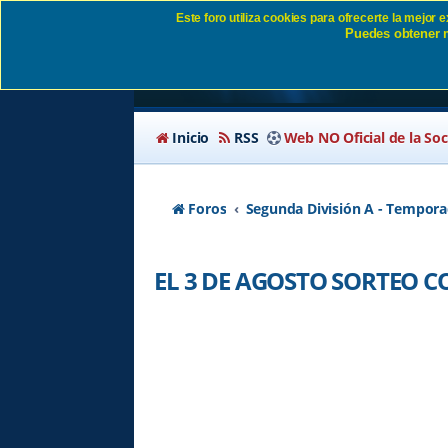
Este foro utiliza cookies para ofrecerte la mejor
Puedes obtener m
EL 3 DE AGOSTO S
Inicio
RSS
Web NO Oficial de la So
Foros
Segunda División A - Tempora
EL 3 DE AGOSTO SORTEO C