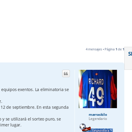
4 mensajes • Página
1
de
1
S
 equipos exentos. La eliminatoria se
z.
s 12 de septiembre. En esta segunda
marraskilo
y se utilizará el sorteo puro, se
Legendario
imer lugar.