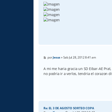
M
por
Jesus
»
Sab Jul 28, 2012 8:41 am
e
n
s
A mi me haria gracia un SD Eibar-AE Prat,
a
no podria ir a verlos, tendria el corazon di
j
e
Re: EL 3 DE AGOSTO SORTEO COPA