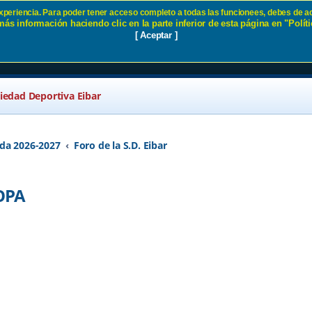
 experiencia. Para poder tener acceso completo a todas las funcionees, debes de ac
ás información haciendo clic en la parte inferior de esta página en "Políti
ORTEO COPA SD Eibar
[ Aceptar ]
ciedad Deportiva Eibar
da 2026-2027
Foro de la S.D. Eibar
OPA