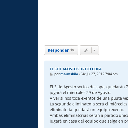
Responder
EL 3 DE AGOSTO SORTEO COPA
M
por
marraskilo
»
Vie Jul 27, 2012 7:04 pm
e
n
s
El 3 de Agosto sorteo de copa, quedarán 7
a
jugará el miércoles 29 de Agosto.
j
e
A ver si nos toca exentos de una puuta ve
La segunda eliminatoria será el miércole
eliminatoria quedará un equipo exento.
Ambas eliminatorias serán a partido único 
jugará en casa del equipo que salga en pr