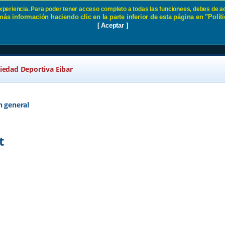
 experiencia. Para poder tener acceso completo a todas las funcionees, debes de ac
ás información haciendo clic en la parte inferior de esta página en "Políti
tinyent SD Eibar
[ Aceptar ]
ciedad Deportiva Eibar
n general
t