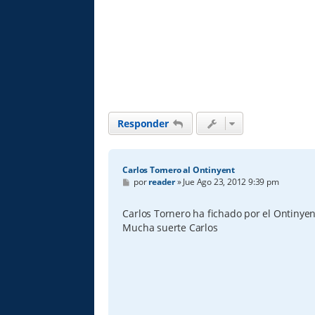
Responder
Carlos Tornero al Ontinyent
M
por
reader
»
Jue Ago 23, 2012 9:39 pm
e
n
s
Carlos Tornero ha fichado por el Ontinyen
a
Mucha suerte Carlos
j
e