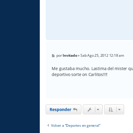
M
por
Invitado
»
Sab Ago 25, 2012 12:18 am
e
n
s
Me gustaba mucho. Lastima del mister que 
a
deportivo sorte on Carlitos!!!!
j
e
Responder
Volver a “Deportes en general”