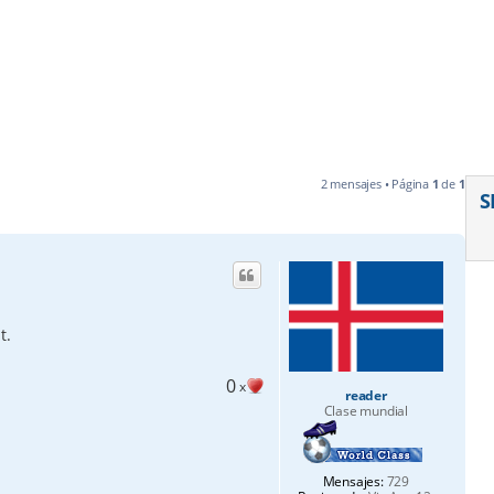
2 mensajes • Página
1
de
1
S
t.
0
x
reader
Clase mundial
Mensajes:
729