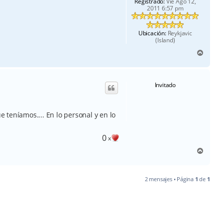
Registrado:
Vie Ago 12,
2011 6:57 pm
Ubicación:
Reykjavic
(Island)
A
r
r
i
Invitado
b
a
teníamos.... En lo personal y en lo
0
x
A
r
r
i
2 mensajes • Página
1
de
1
b
a