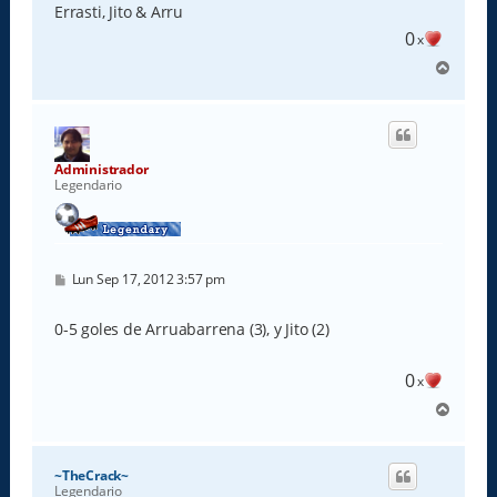
e
Errasti, Jito & Arru
0
x
A
r
r
i
b
a
Administrador
Legendario
M
Lun Sep 17, 2012 3:57 pm
e
n
s
0-5 goles de Arruabarrena (3), y Jito (2)
a
j
e
0
x
A
r
r
i
~TheCrack~
b
Legendario