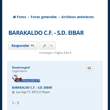
Foros
Foros generales
Archivos anteriores
BARAKALDO C.F. - S.D. EIBAR
Responder
3 mensajes • Página
1
de
1
Gewinnspiel
Legendario
BARAKALDO C.F. - S.D. EIBAR
M
Lun Sep 17, 2012 2:18 pm
e
n
s
1 - 3
a
j