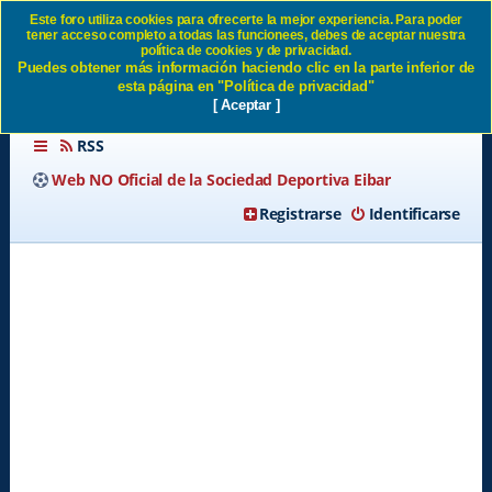
Este foro utiliza cookies para ofrecerte la mejor experiencia. Para poder
tener acceso completo a todas las funcionees, debes de aceptar nuestra
BARAKALDO C.F. - S.D.
política de cookies y de privacidad.
Puedes obtener más información haciendo clic en la parte inferior de
EIBAR SD Eibar
esta página en "Política de privacidad"
[ Aceptar ]
RSS
Web NO Oficial de la Sociedad Deportiva Eibar
Registrarse
Identificarse