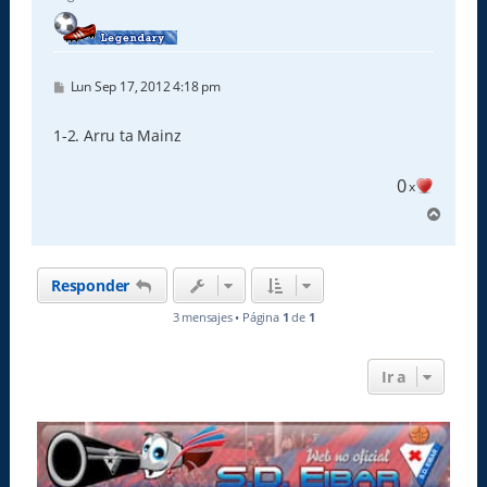
a
M
Lun Sep 17, 2012 4:18 pm
e
n
s
1-2. Arru ta Mainz
a
j
e
0
x
A
r
r
i
Responder
b
a
3 mensajes • Página
1
de
1
Ir a