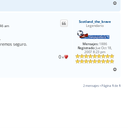
A
r
r
i
Scotland_the_brave
b
Legendario
:46 am
a
.
Mensajes:
1886
iaremos seguro.
Registrado:
Jue Oct 18,
2007 8:23 pm
0
x
A
r
r
i
2 mensajes • Página
1
de
1
b
a