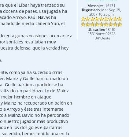
ra que el Eibar haya trenzado su
Mensajes:
16131
Registrado:
Mar Sep 25,
a docena de pases. Esa jugada ha
2007 10:25 pm
acado Arroyo, Raúl Navas ha
ematado de media chilena Yuri, el
Ubicación:
43°10
´53"Norte 02°28
ado en algunas ocasiones acercarse a
´34"Oeste
 horizontales resultaban muy
uestra defensa, que la verdad hoy
.
nte, como ya ha sucedido otras
cer. Mainz y Guille han formado un
. Guille partido a partido se ha
alizado un partidazo. Lo de Mainz
ro mejor hombre en ataque.
 y Mainz ha recuperado un balón en
o a Arroyo y éste tras internarse
elto a Mainz, David no ha perdonado
do nuestro jugador más productivo
ado en los dos goles eibartarras
an sucedido, hemos tenido una en la