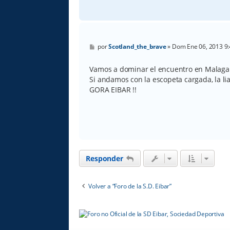
M
por
Scotland_the_brave
»
Dom Ene 06, 2013 9
e
n
s
Vamos a dominar el encuentro en Malaga
a
Si andamos con la escopeta cargada, la l
j
e
GORA EIBAR !!
Responder
Volver a “Foro de la S.D. Eibar”