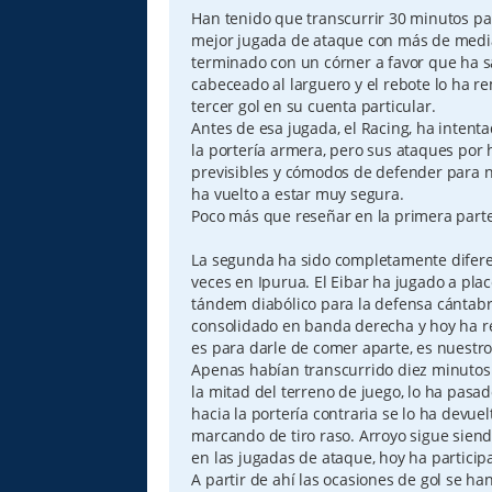
Han tenido que transcurrir 30 minutos pa
mejor jugada de ataque con más de medi
terminado con un córner a favor que ha s
cabeceado al larguero y el rebote lo ha r
tercer gol en su cuenta particular.
Antes de esa jugada, el Racing, ha intent
la portería armera, pero sus ataques por
previsibles y cómodos de defender para n
ha vuelto a estar muy segura.
Poco más que reseñar en la primera parte
La segunda ha sido completamente difere
veces en Ipurua. El Eibar ha jugado a pla
tándem diabólico para la defensa cántabra
consolidado en banda derecha y hoy ha re
es para darle de comer aparte, es nuest
Apenas habían transcurrido diez minutos
la mitad del terreno de juego, lo ha pasad
hacia la portería contraria se lo ha devu
marcando de tiro raso. Arroyo sigue sien
en las jugadas de ataque, hoy ha particip
A partir de ahí las ocasiones de gol se h