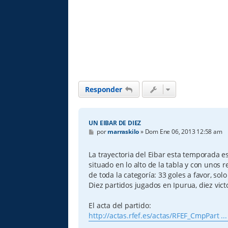
Responder
UN EIBAR DE DIEZ
M
por
marraskilo
»
Dom Ene 06, 2013 12:58 am
e
n
s
La trayectoria del Eibar esta temporada e
a
situado en lo alto de la tabla y con unos 
j
e
de toda la categoría: 33 goles a favor, solo
Diez partidos jugados en Ipurua, diez vic
El acta del partido:
http://actas.rfef.es/actas/RFEF_CmpPart ..