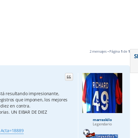
2 mensajes • Página
1
de
1
S
stá resultando impresionante,
registros que imponen, los mejores
 diez en contra.
torias. UN EIBAR DE DIEZ
marraskilo
Legendario
. Acta=18889