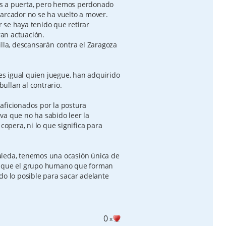
es a puerta, pero hemos perdonado
marcador no se ha vuelto a mover.
 se haya tenido que retirar
an actuación.
illa, descansarán contra el Zaragoza
 es igual quien juegue, han adquirido
ullan al contrario.
aficionados por la postura
va que no ha sabido leer la
copera, ni lo que significa para
aleda, tenemos una ocasión única de
e que el grupo humano que forman
do lo posible para sacar adelante
0
x