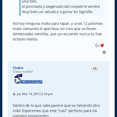
una foto.
el pinchado y oxigenado del cesped le vendra
muy bien.un saludo y a ganar en logroño-
No hay ninguna malla para tapar, y unas 12 palomas
están tomando el aperitivo, no creo que se lleven
demasiadas semillas, que yo recuerde nunca se han
echado mallas.
0
x
A
r
r
i
Chabis
b
Clase mundial
a
M
Jue Mar 14, 2013 2:54 pm
e
n
s
Dentro de lo que cabe,parece que va tomando otro
a
color.Esperemos que este "casi" perfecto para los
j
e
partidos importantes