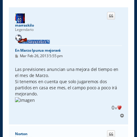
marraskilo
Legendario
En Marzo Ipurua mejorará
M
Mar Feb 26, 2013 5:55 pm
e
n
s
Las previsiones anuncian una mejora del tiempo en
a
el mes de Marzo.
j
e
Si tenemos en cuenta que solo jugaremos dos
partidos en casa ese mes, el campo poco a poco irá
mejorando.
0
x
A
r
r
i
Norton
b