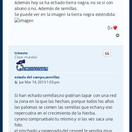
e
Además hoy se ha echado tierra negra, no se si con
abono o no. Además de semillas.
Se puede ver en la imagen la tierra negra extendida:
0
x
A
r
r
i
trioeste
b
Clase mundial
a
estado del campo,semillas
M
Jue Mar 14, 2013 1:03 pm
e
n
s
Si han echado semillas,no podrian tapar con una red
a
la zona en la que las hechan, porque todos los años
j
e
las palomas se comen las semillas que echan,y eso
repercutira en el crecimiento de la hierba.
cyrano compruebalo tu mismo y si las ves saca una
foto.
el pinchado y oxigenado del cesped le vendra muy