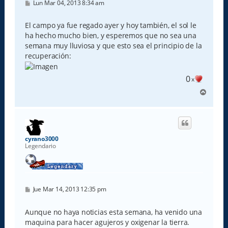
M
Lun Mar 04, 2013 8:34 am
e
n
s
El campo ya fue regado ayer y hoy también, el sol le
a
ha hecho mucho bien, y esperemos que no sea una
j
e
semana muy lluviosa y que esto sea el principio de la
recuperación:
0
x
A
r
r
i
b
a
cyrano3000
Legendario
M
Jue Mar 14, 2013 12:35 pm
e
n
s
Aunque no haya noticias esta semana, ha venido una
a
maquina para hacer agujeros y oxigenar la tierra.
j