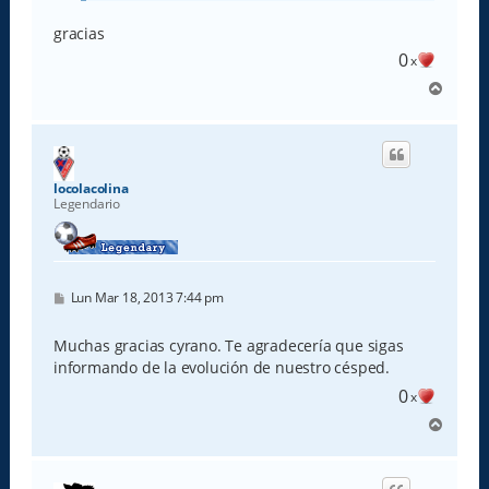
gracias
0
x
A
r
r
i
b
a
locolacolina
Legendario
M
Lun Mar 18, 2013 7:44 pm
e
n
s
Muchas gracias cyrano. Te agradecería que sigas
a
informando de la evolución de nuestro césped.
j
e
0
x
A
r
r
i