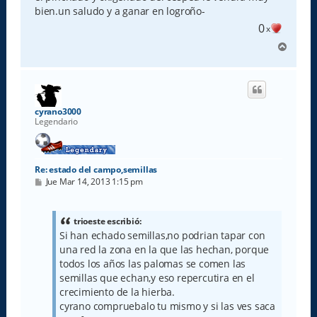
bien.un saludo y a ganar en logroño-
0
x
A
r
r
i
b
a
cyrano3000
Legendario
Re: estado del campo,semillas
M
Jue Mar 14, 2013 1:15 pm
e
n
s
a
trioeste escribió:
j
Si han echado semillas,no podrian tapar con
e
una red la zona en la que las hechan, porque
todos los años las palomas se comen las
semillas que echan,y eso repercutira en el
crecimiento de la hierba.
cyrano compruebalo tu mismo y si las ves saca