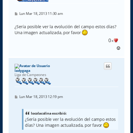
M
Lun Mar 18, 2013 11:30 am
e
n
s
¿Sería posible ver la evolución del campo estos días?
a
Una imagen actualizada, por favor
j
e
0
x
A
r
r
i
b
ladygaga
a
Liga de Campeones
M
Lun Mar 18, 2013 12:19 pm
e
n
s
a
locolacolina escribió:
j
¿Sería posible ver la evolución del campo estos
e
días? Una imagen actualizada, por favor