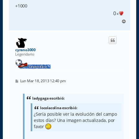
+1000
0
x
A
r
r
i
b
a
cyrano3000
Legendario
M
Lun Mar 18, 2013 12:40 pm
e
n
s
a
ladygaga escribió:
j
e
locolacolina escribió:
¿Sería posible ver la evolución del campo
estos días? Una imagen actualizada, por
favor