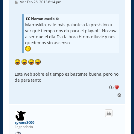
M
Mar Feb 26, 2013 8:14 pm
e
n
s
a
Norton escribió:
j
Marraskilo, dale más palante a la previsión a
e
ver qué tiempo nos da para el play-off. No vaya
a ser que el día D a la hora H nos diluvie y nos
quedemos sin ascenso.
Esta web sobre el tiempo es bastante buena, pero no
da para tanto
0
x
A
r
r
i
b
a
cyrano3000
Legendario