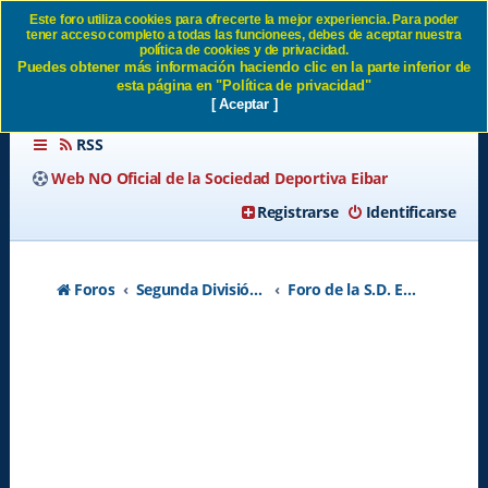
Este foro utiliza cookies para ofrecerte la mejor experiencia. Para poder
tener acceso completo a todas las funcionees, debes de aceptar nuestra
En Marzo Ipurua mejorará SD
política de cookies y de privacidad.
Puedes obtener más información haciendo clic en la parte inferior de
Eibar
esta página en "Política de privacidad"
[ Aceptar ]
RSS
Web NO Oficial de la Sociedad Deportiva Eibar
Registrarse
Identificarse
Foros
Segunda División A - Temporada 2026-2027
Foro de la S.D. Eibar