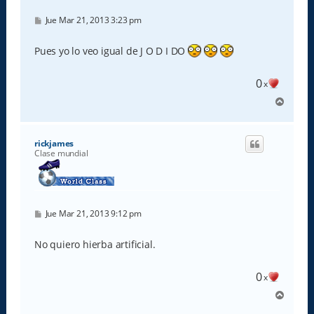
M
Jue Mar 21, 2013 3:23 pm
e
n
s
Pues yo lo veo igual de J O D I DO
a
j
e
0
x
A
r
r
i
rickjames
b
Clase mundial
a
M
Jue Mar 21, 2013 9:12 pm
e
n
s
No quiero hierba artificial.
a
j
e
0
x
A
r