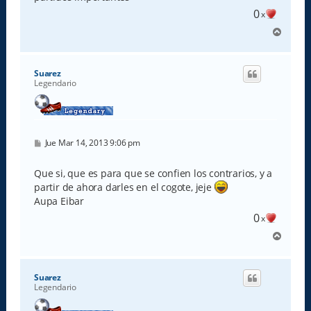
0
x
A
r
r
i
Suarez
b
Legendario
a
M
Jue Mar 14, 2013 9:06 pm
e
n
s
Que si, que es para que se confien los contrarios, y a
a
partir de ahora darles en el cogote, jeje
j
e
Aupa Eibar
0
x
A
r
r
i
Suarez
b
Legendario
a