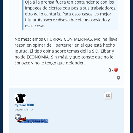
Ojalá la prensa fuera tan contundente con los
impagos de ciertos equipos a sus trabajadores,
otro gallo cantaría. Para esos casos, es mejor
titular #sosxerez #sosalbacete #sosoviedo y
esas cosas.
No mezclemos CHURRAS CON MERINAS. Molina lleva
razón en opinar del "parterre" en el que está hecho
Ipurua. El tipo opina sobre temas del la S.D. Eibar y
no de ECONOMIA. Sin más!, y que conste que no le
conozco y no le tengo que defender.
0
x
A
r
r
i
b
a
cyrano3000
Legendario