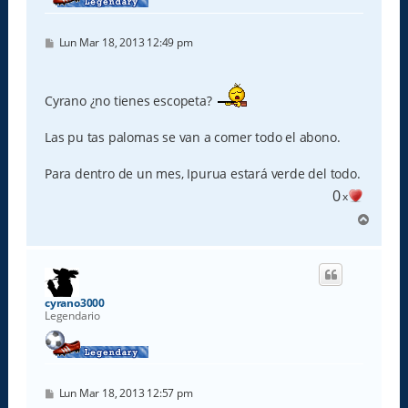
M
Lun Mar 18, 2013 12:49 pm
e
n
s
a
Cyrano ¿no tienes escopeta?
j
e
Las pu tas palomas se van a comer todo el abono.
Para dentro de un mes, Ipurua estará verde del todo.
0
x
A
r
r
i
b
a
cyrano3000
Legendario
M
Lun Mar 18, 2013 12:57 pm
e