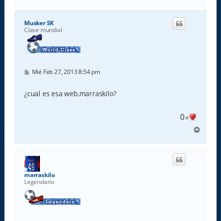
r
r
i
Musker SK
b
Clase mundial
a
M
Mié Feb 27, 2013 8:54 pm
e
n
s
¿cual es esa web,marraskilo?
a
j
e
0
x
A
r
r
i
b
a
marraskilo
Legendario