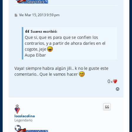
M
Vie Mar 15, 2013 9:59 pm
e
n
s
a
Suarez escribió:
j
Que si, que es para que se confien los
e
contrarios, y a partir de ahora darles en el
cogote, jeje
Aupa Eibar
Vaya! siempre habra algún jili.. k no le guste este
comentario.. Que le vamos hacer
0
x
A
r
r
i
b
a
locolacolina
Legendario