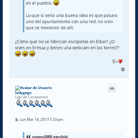
en el pueblo.
Lo que si sería una buena idea es que pasara
uno del ayuntamiento con una red, no creo
que se movieran de allí.
¿Cómo que no se fabrican escopetas en Eibar? ¿O
vives en Ermua y tienes una webcam en las torres??
0
x
A
r
r
i
b
ladygaga
a
Liga de Campeones
M
Lun Mar 18, 2013 1:33 pm
e
n
s
a
cyrano3000 escribió: