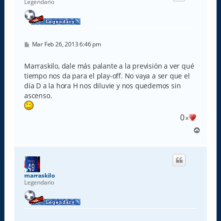
Legendario
a
M
Mar Feb 26, 2013 6:46 pm
e
n
s
Marraskilo, dale más palante a la previsión a ver qué
a
tiempo nos da para el play-off. No vaya a ser que el
j
e
día D a la hora H nos diluvie y nos quedemos sin
ascenso.
0
x
A
r
r
i
b
a
marraskilo
Legendario