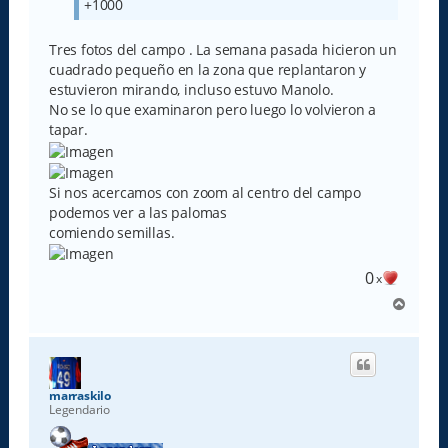
+1000
Tres fotos del campo . La semana pasada hicieron un
cuadrado pequeño en la zona que replantaron y
estuvieron mirando, incluso estuvo Manolo.
No se lo que examinaron pero luego lo volvieron a
tapar.
Si nos acercamos con zoom al centro del campo
podemos ver a las palomas
comiendo semillas.
0
x
A
r
r
i
b
a
marraskilo
Legendario