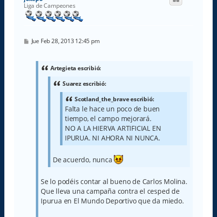
b
Liga de Campeones
a
M
Jue Feb 28, 2013 12:45 pm
e
n
s
a
Artegieta escribió:
j
e
Suarez escribió:
Scotland_the_brave escribió:
Falta le hace un poco de buen
tiempo, el campo mejorará.
NO A LA HIERVA ARTIFICIAL EN
IPURUA. NI AHORA NI NUNCA.
De acuerdo, nunca
Se lo podéis contar al bueno de Carlos Molina.
Que lleva una campaña contra el cesped de
Ipurua en El Mundo Deportivo que da miedo.