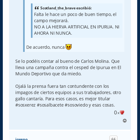
j
e
Scotland_the_brave escribió:
Falta le hace un poco de buen tiempo, el
campo mejorará.
NO A LA HIERVA ARTIFICIAL EN IPURUA. NI
AHORA NI NUNCA.
De acuerdo, nunca
Se lo podéis contar al bueno de Carlos Molina. Que
lleva una campaña contra el cesped de Ipurua en El
Mundo Deportivo que da miedo.
Ojalá la prensa fuera tan contundente con los
impagos de ciertos equipos a sus trabajadores, otro
gallo cantaría. Para esos casos, es mejor titular
#sosxerez #sosalbacete #sosoviedo y esas cosas.
0
x
A
r
r
i
joxepo