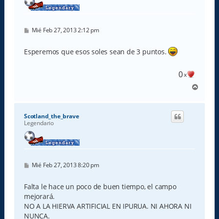
M
Mié Feb 27, 2013 2:12 pm
e
n
s
Esperemos que esos soles sean de 3 puntos.
a
j
e
0
x
A
r
r
i
Scotland_the_brave
b
Legendario
a
M
Mié Feb 27, 2013 8:20 pm
e
n
s
Falta le hace un poco de buen tiempo, el campo
a
mejorará.
j
e
NO A LA HIERVA ARTIFICIAL EN IPURUA. NI AHORA NI
NUNCA.