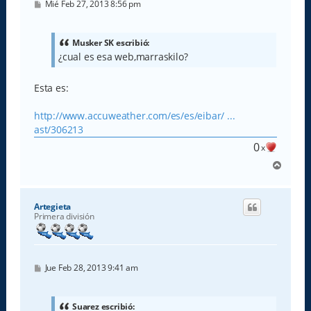
M
Mié Feb 27, 2013 8:56 pm
e
n
s
a
Musker SK escribió:
j
¿cual es esa web,marraskilo?
e
Esta es:
http://www.accuweather.com/es/es/eibar/ ...
ast/306213
0
x
A
r
r
i
Artegieta
b
Primera división
a
M
Jue Feb 28, 2013 9:41 am
e
n
s
a
Suarez escribió: