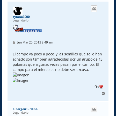
r
i
b
a
cyrano3000
Legendario
M
Lun Mar 25, 2013 8:49 am
e
n
s
El campo va poco a poco, y las semillas que se le han
a
echado son también agradecidas por un grupo de 13
j
e
palomas que algunas veces pasan por el campo. El
campo para el miercoles no debe ser excusa.
0
x
A
r
r
i
eibargorriurdina
b
Legendario
a