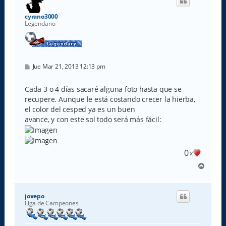
b
a
cyrano3000
Legendario
M
Jue Mar 21, 2013 12:13 pm
e
n
s
Cada 3 o 4 días sacaré alguna foto hasta que se
a
recupere. Aunque le está costando crecer la hierba,
j
e
el color del cesped ya es un buen
avance, y con este sol todo será más fácil:
0
x
A
r
r
i
joxepo
b
Liga de Campeones
a