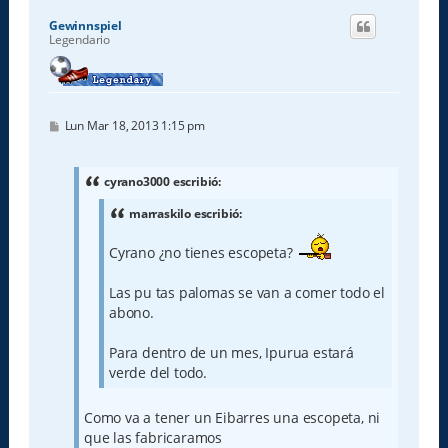
i
Gewinnspiel
b
Legendario
a
M
Lun Mar 18, 2013 1:15 pm
e
n
s
a
cyrano3000 escribió:
j
e
marraskilo escribió:
Cyrano ¿no tienes escopeta?
Las pu tas palomas se van a comer todo el
abono.
Para dentro de un mes, Ipurua estará
verde del todo.
Como va a tener un Eibarres una escopeta, ni
que las fabricaramos