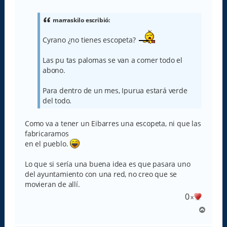
n
s
a
marraskilo escribió:
j
e
Cyrano ¿no tienes escopeta?
Las pu tas palomas se van a comer todo el
abono.
Para dentro de un mes, Ipurua estará verde
del todo.
Como va a tener un Eibarres una escopeta, ni que las
fabricaramos
en el pueblo.
Lo que si sería una buena idea es que pasara uno
del ayuntamiento con una red, no creo que se
movieran de allí.
0
x
A
r
r