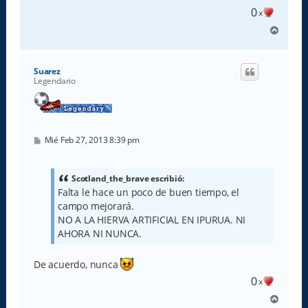
0
x
A
r
r
i
Suarez
b
Legendario
a
M
Mié Feb 27, 2013 8:39 pm
e
n
s
a
Scotland_the_brave escribió:
j
Falta le hace un poco de buen tiempo, el
e
campo mejorará.
NO A LA HIERVA ARTIFICIAL EN IPURUA. NI
AHORA NI NUNCA.
De acuerdo, nunca
0
x
A