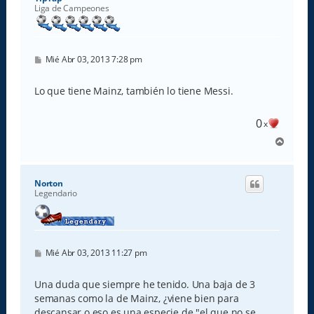
a
Liga de Campeones
M
Mié Abr 03, 2013 7:28 pm
e
n
s
Lo que tiene Mainz, también lo tiene Messi.
a
j
e
0
x
A
r
r
i
Norton
b
Legendario
a
M
Mié Abr 03, 2013 11:27 pm
e
n
s
Una duda que siempre he tenido. Una baja de 3
a
semanas como la de Mainz, ¿viene bien para
j
e
descansar o eso es una especie de "el que no se