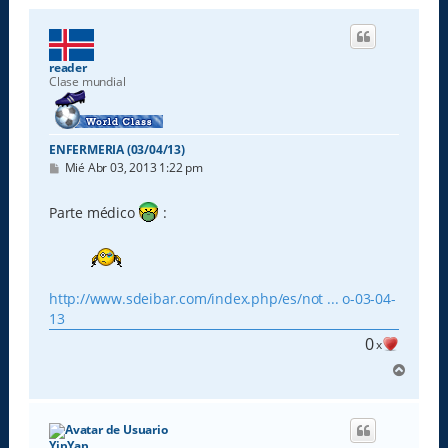
reader
Clase mundial
ENFERMERIA (03/04/13)
M
Mié Abr 03, 2013 1:22 pm
e
n
s
Parte médico
:
a
j
e
http://www.sdeibar.com/index.php/es/not ... o-03-04-
13
0
x
A
r
r
i
b
YipYap