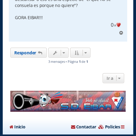
consuela es porque no quiere"?
GORA EIBAR!!!
0
x
A
r
r
i
Responder
b
a
3 mensajes • Página
1
de
1
Ir a
Inicio
Contactar
Policies