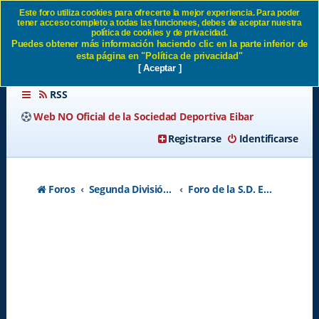
Este foro utiliza cookies para ofrecerte la mejor experiencia. Para poder
tener acceso completo a todas las funcionees, debes de aceptar nuestra
ENFERMERIA (03/04/13) SD
política de cookies y de privacidad.
Puedes obtener más información haciendo clic en la parte inferior de
Eibar
esta página en "Política de privacidad"
[ Aceptar ]
RSS
Web NO Oficial de la Sociedad Deportiva Eibar
Registrarse
Identificarse
Foros
Segunda División A - Temporada 2026-2027
Foro de la S.D. Eibar