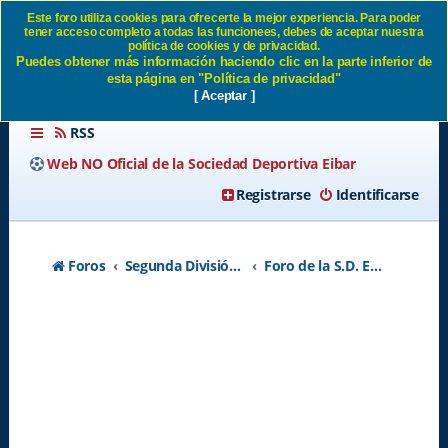
Este foro utiliza cookies para ofrecerte la mejor experiencia. Para poder
tener acceso completo a todas las funcionees, debes de aceptar nuestra
Rifa Fútbol Base SD Eibar
política de cookies y de privacidad.
Puedes obtener más información haciendo clic en la parte inferior de
esta página en "Política de privacidad"
[ Aceptar ]
RSS
Web NO Oficial de la Sociedad Deportiva Eibar
Registrarse
Identificarse
Foros
Segunda División A - Temporada 2026-2027
Foro de la S.D. Eibar