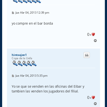
M
Jue Abr 04, 2013 12:39 pm
e
n
s
yo compre en el bar borda
a
j
e
0
x
A
r
r
i
hintxajon1
b
Copa de la Uefa
a
M
Jue Abr 04, 2013 5:35 pm
e
n
s
Yo se que se venden en las oficinas del Eibar y
a
tambien las venden los jugadores del filial.
j
e
0
x
A