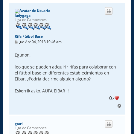
ladygaga
Liga de Campeones
Rifa Fútbol Base
M
Jue Abr 04, 2013 10:46 am
e
n
s
Egunon,
a
j
e
leo que se pueden adquirir rifas para colaborar con
el fútbol base en diferentes establecimientos en
Eibar. ¿Podría decirme alguien alguno?
Eskerrik asko. AUPA EIBAR !!
0
x
A
r
r
i
gorri
b
Liga de Campeones
a