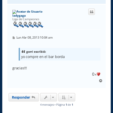
r
r
i
b
ladygaga
a
Liga de Campeones
M
Lun Abr 08, 2013 10:04 am
e
n
s
a
gorri escribió:
j
yo compre en el bar borda
e
gracias!!!
0
x
A
r
r
i
Responder
b
a
4 mensajes • Página
1
de
1