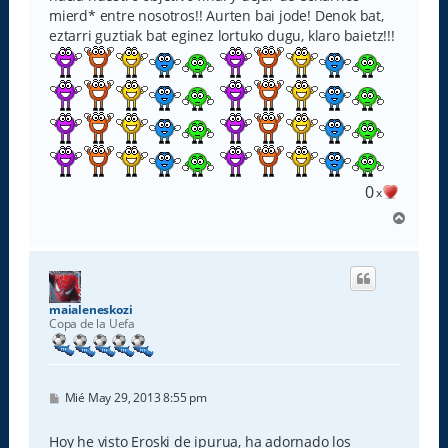
mierd* entre nosotros!! Aurten bai jode! Denok bat,
eztarri guztiak bat eginez lortuko dugu, klaro baietz!!!
0
x
A
r
r
i
b
a
maialeneskozi
Copa de la Uefa
M
Mié May 29, 2013 8:55 pm
e
n
s
Hoy he visto Eroski de ipurua, ha adornado los