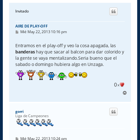
Invitado
AIRE DE PLAY-OFF
M
Mié May 22, 2013 10:16 pm
e
n
s
Entramos en el play-off y veo la cosa apagada, las
a
banderas
hay que sacar al balcon para dar colorido y
j
e
la gente se vaya mentalizando.Seria bueno que el
sabado o domingo hubiera algo en Unzaga.
0
x
A
r
r
i
gorri
b
Liga de Campeones
a
M
Mié May 22, 2013 10:24 pm