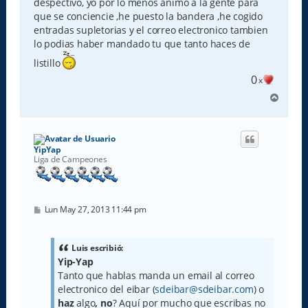
despectivo, yo por lo menos animo a la gente para
que se conciencie ,he puesto la bandera ,he cogido
entradas supletorias y el correo electronico tambien
lo podias haber mandado tu que tanto haces de
listillo
0
x
A
r
r
i
b
YipYap
a
Liga de Campeones
M
Lun May 27, 2013 11:44 pm
e
n
s
a
Luis escribió:
j
Yip-Yap
e
Tanto que hablas manda un email al correo
electronico del eibar (
sdeibar@sdeibar.com
) o
haz
algo
, no
? Aquí por mucho que escribas no