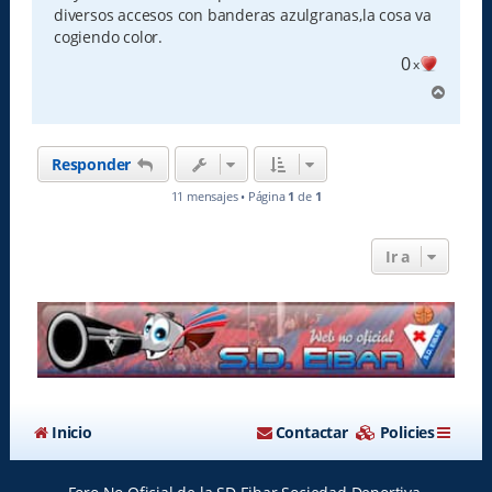
a
diversos accesos con banderas azulgranas,la cosa va
j
e
cogiendo color.
0
x
A
r
r
i
Responder
b
a
11 mensajes • Página
1
de
1
Ir a
Inicio
Contactar
Policies