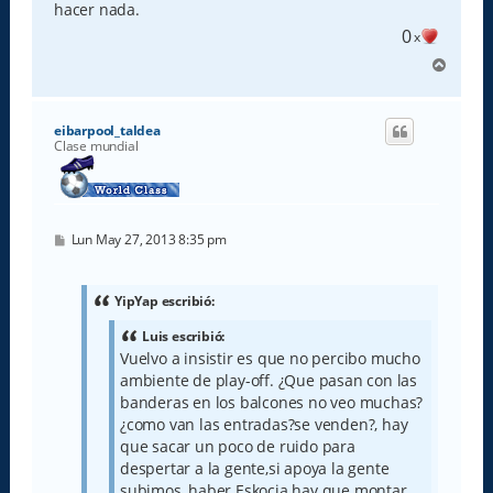
hacer nada.
0
x
A
r
r
i
eibarpool_taldea
b
Clase mundial
a
M
Lun May 27, 2013 8:35 pm
e
n
s
a
YipYap escribió:
j
e
Luis escribió:
Vuelvo a insistir es que no percibo mucho
ambiente de play-off. ¿Que pasan con las
banderas en los balcones no veo muchas?
¿como van las entradas?se venden?, hay
que sacar un poco de ruido para
despertar a la gente,si apoya la gente
subimos, haber Eskocia hay que montar