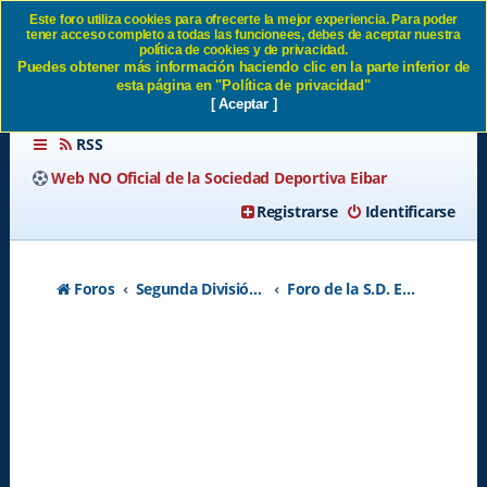
Este foro utiliza cookies para ofrecerte la mejor experiencia. Para poder
tener acceso completo a todas las funcionees, debes de aceptar nuestra
AIRE DE PLAY-OFF SD Eibar
política de cookies y de privacidad.
Puedes obtener más información haciendo clic en la parte inferior de
esta página en "Política de privacidad"
[ Aceptar ]
RSS
Web NO Oficial de la Sociedad Deportiva Eibar
Registrarse
Identificarse
Foros
Segunda División A - Temporada 2026-2027
Foro de la S.D. Eibar