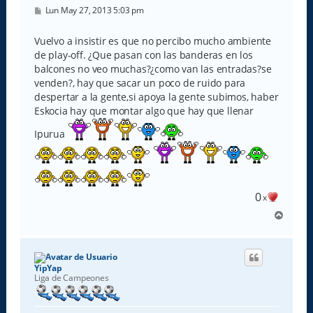
M
Lun May 27, 2013 5:03 pm
e
n
s
Vuelvo a insistir es que no percibo mucho ambiente
a
de play-off. ¿Que pasan con las banderas en los
j
e
balcones no veo muchas?¿como van las entradas?se
venden?, hay que sacar un poco de ruido para
despertar a la gente,si apoya la gente subimos, haber
Eskocia hay que montar algo que hay que llenar
Ipurua
0
x
A
r
r
i
b
YipYap
a
Liga de Campeones