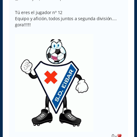
e
n
s
Tú eres el jugador nº 12
a
Equipo y afición, todos juntos a segunda división....
j
e
gora!!!!!!
0
x