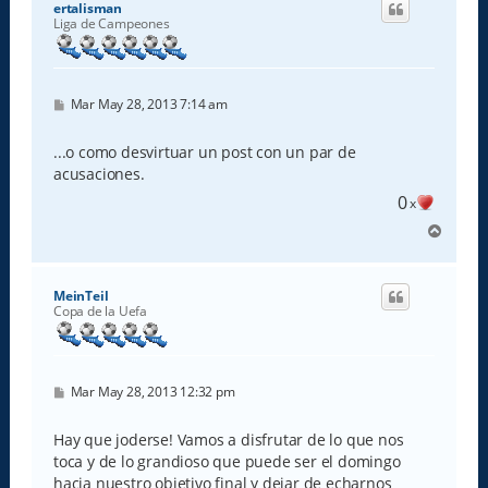
ertalisman
b
Liga de Campeones
a
M
Mar May 28, 2013 7:14 am
e
n
s
...o como desvirtuar un post con un par de
a
acusaciones.
j
e
0
x
A
r
r
i
MeinTeil
b
Copa de la Uefa
a
M
Mar May 28, 2013 12:32 pm
e
n
s
Hay que joderse! Vamos a disfrutar de lo que nos
a
toca y de lo grandioso que puede ser el domingo
j
e
hacia nuestro objetivo final y dejar de echarnos