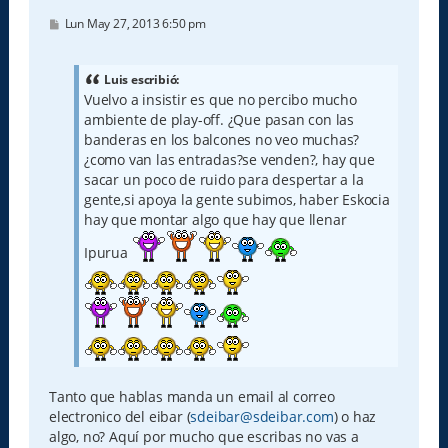
M
Lun May 27, 2013 6:50 pm
e
n
s
a
Luis escribió:
j
Vuelvo a insistir es que no percibo mucho
e
ambiente de play-off. ¿Que pasan con las
banderas en los balcones no veo muchas?
¿como van las entradas?se venden?, hay que
sacar un poco de ruido para despertar a la
gente,si apoya la gente subimos, haber Eskocia
hay que montar algo que hay que llenar
Ipurua
Tanto que hablas manda un email al correo
electronico del eibar (
sdeibar@sdeibar.com
) o haz
algo, no? Aquí por mucho que escribas no vas a