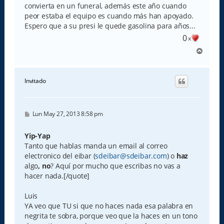
convierta en un funeral, además este año cuando
peor estaba el equipo es cuando más han apoyado.
Espero que a su presi le quede gasolina para años...
0
x
A
r
r
i
Invitado
b
a
M
Lun May 27, 2013 8:58 pm
e
n
s
Yip-Yap
a
Tanto que hablas manda un email al correo
j
e
electronico del eibar (
sdeibar@sdeibar.com
) o
haz
algo
, no
? Aquí por mucho que escribas no vas a
hacer nada.[/quote]
Luis
YA veo que TU si que no haces nada esa palabra en
negrita te sobra, porque veo que la haces en un tono