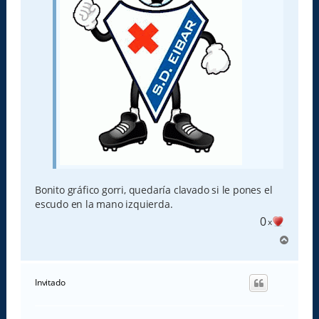
Bonito gráfico gorri, quedaría clavado si le pones el
escudo en la mano izquierda.
0
x
A
r
r
i
Invitado
b
a