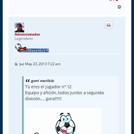
A
r
r
i
b
a
Administrador
Legendario
M
Jue May 23, 2013 7:22 am
e
n
s
a
gorri escribió:
j
Tú eres el jugador nº 12
e
Equipo y afición, todos juntos a segunda
división.... gora!!!!!!