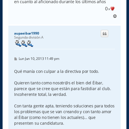
en cuanto al aficionado durante los últimos años
0
x
A
r
r
i
aupaeibar1990
b
Segunda división A
a
M
Lun Jun 10, 2013 11:49 pm
e
n
s
Qué manía con culpar a la directiva por todo.
a
j
e
Quieren tanto como nosotr@s el bien del Éibar,
parece que se cree que están para fastidiar al club.
Incoherente total, la verdad.
Con tanta gente apta, teniendo soluciones para todos
los problemas que se van creando y con tanto amor
al Éibar (como no tienen los actuales)... que
presenten su candidatura.