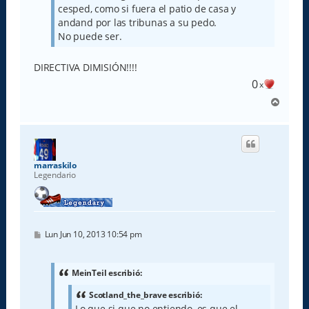
cesped, como si fuera el patio de casa y
andand por las tribunas a su pedo.
No puede ser.
DIRECTIVA DIMISIÓN!!!!
0
x
A
r
r
i
b
a
marraskilo
Legendario
M
Lun Jun 10, 2013 10:54 pm
e
n
s
a
MeinTeil escribió:
j
e
Scotland_the_brave escribió:
Lo que si que no entiendo, es que el