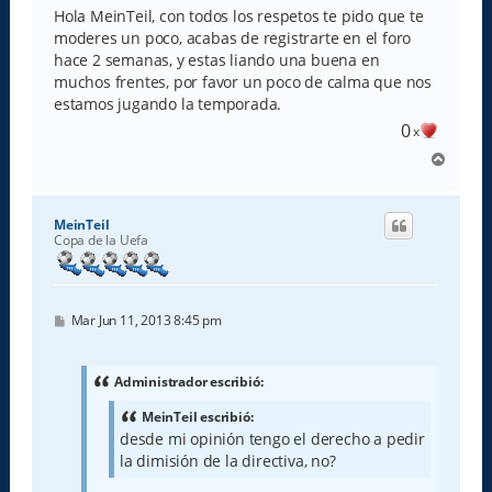
Hola MeinTeil, con todos los respetos te pido que te
moderes un poco, acabas de registrarte en el foro
hace 2 semanas, y estas liando una buena en
muchos frentes, por favor un poco de calma que nos
estamos jugando la temporada.
0
x
A
r
r
i
MeinTeil
b
Copa de la Uefa
a
M
Mar Jun 11, 2013 8:45 pm
e
n
s
a
Administrador escribió:
j
e
MeinTeil escribió:
desde mi opinión tengo el derecho a pedir
la dimisión de la directiva, no?