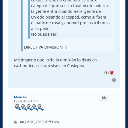
campo de Ipurua esta totalmente abierto,
la gente entra cuando kiere, gente de
Oviedo pisando el cesped, como si fuera
el patio de casa y andand por las tribunas
a su pedo.
No puede ser.
DIRECTIVA DIMISIÓN!!!!
Me imagino que lo de la dimisión lo dirás en
cachondeo, o eso, o vives en Casiopea
0
x
A
r
r
i
MeinTeil
b
Copa de la Uefa
a
M
Lun Jun 10, 2013 10:59 pm
e