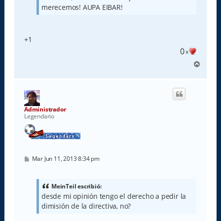
merecemos! AUPA EIBAR!
+1
0
x
A
r
r
i
b
a
Administrador
Legendario
M
Mar Jun 11, 2013 8:34 pm
e
n
s
a
MeinTeil escribió:
j
desde mi opinión tengo el derecho a pedir la
e
dimisión de la directiva, no?