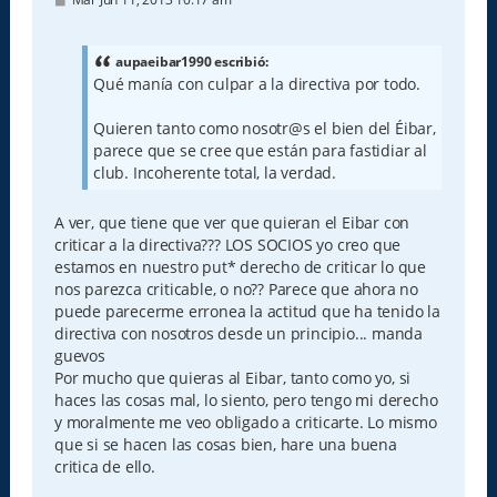
e
n
s
a
aupaeibar1990 escribió:
j
Qué manía con culpar a la directiva por todo.
e
Quieren tanto como nosotr@s el bien del Éibar,
parece que se cree que están para fastidiar al
club. Incoherente total, la verdad.
A ver, que tiene que ver que quieran el Eibar con
criticar a la directiva??? LOS SOCIOS yo creo que
estamos en nuestro put* derecho de criticar lo que
nos parezca criticable, o no?? Parece que ahora no
puede parecerme erronea la actitud que ha tenido la
directiva con nosotros desde un principio... manda
guevos
Por mucho que quieras al Eibar, tanto como yo, si
haces las cosas mal, lo siento, pero tengo mi derecho
y moralmente me veo obligado a criticarte. Lo mismo
que si se hacen las cosas bien, hare una buena
critica de ello.