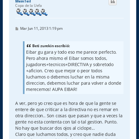
MeinTeil
b
Copa de la Uefa
a
M
Mar Jun 11, 2013 1:19 pm
e
n
s
a
Beti zurekin escribió:
j
Eibar gu gara y todo eso me parece perfecto.
e
Pero ahora mismo el Eibar somos todos,
jugadores+tecnicos+DIRECTIVA y sobretodo
+aficion. Creo que mejor o peor todos
luchamos o debemos luchar en la misma
direccion, debemos luchar para volver a donde
merecemos! AUPA EIBAR!
A ver, pero yo creo que es hora de que la gente se
entere de que criticar a la directiva no es remar en
otra direccion.. Son cosas que pasan y que a veces la
gente no esta contenta con tal o tal gestion. Punto.
No hay que buscar dos ojos al ciclope...
Claro que luchamos todos, y creo que nadie duda