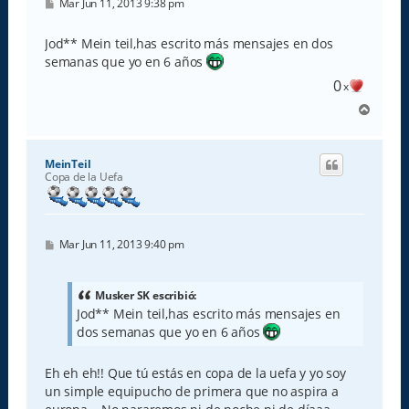
M
Mar Jun 11, 2013 9:38 pm
e
n
s
Jod** Mein teil,has escrito más mensajes en dos
a
semanas que yo en 6 años
j
e
0
x
A
r
r
i
MeinTeil
b
Copa de la Uefa
a
M
Mar Jun 11, 2013 9:40 pm
e
n
s
a
Musker SK escribió:
j
Jod** Mein teil,has escrito más mensajes en
e
dos semanas que yo en 6 años
Eh eh eh!! Que tú estás en copa de la uefa y yo soy
un simple equipucho de primera que no aspira a