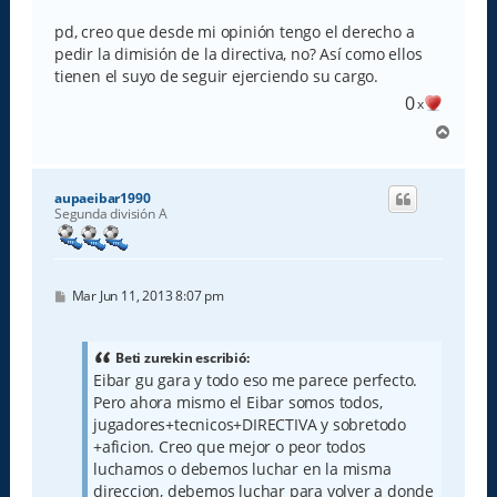
pd, creo que desde mi opinión tengo el derecho a
pedir la dimisión de la directiva, no? Así como ellos
tienen el suyo de seguir ejerciendo su cargo.
0
x
A
r
r
i
aupaeibar1990
b
Segunda división A
a
M
Mar Jun 11, 2013 8:07 pm
e
n
s
a
Beti zurekin escribió:
j
Eibar gu gara y todo eso me parece perfecto.
e
Pero ahora mismo el Eibar somos todos,
jugadores+tecnicos+DIRECTIVA y sobretodo
+aficion. Creo que mejor o peor todos
luchamos o debemos luchar en la misma
direccion, debemos luchar para volver a donde