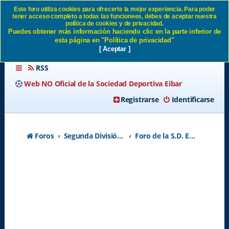
Este foro utiliza cookies para ofrecerte la mejor experiencia. Para poder
tener acceso completo a todas las funcionees, debes de aceptar nuestra
PÚBLICO DE IPURUA SD
política de cookies y de privacidad.
Puedes obtener más información haciendo clic en la parte inferior de
Eibar
esta página en "Política de privacidad"
[ Aceptar ]
RSS
Web NO Oficial de la Sociedad Deportiva Eibar
Registrarse
Identificarse
Foros
Segunda División A - Temporada 2026-2027
Foro de la S.D. Eibar