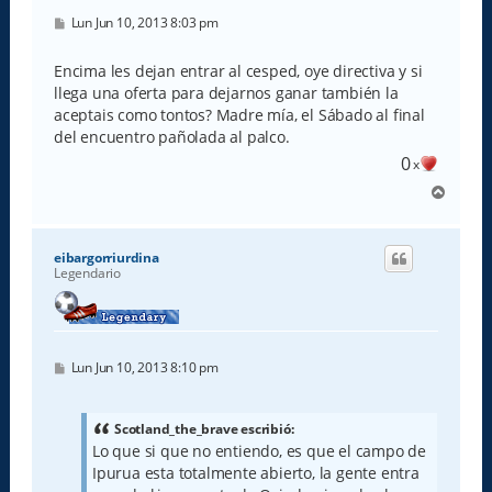
M
Lun Jun 10, 2013 8:03 pm
e
n
s
Encima les dejan entrar al cesped, oye directiva y si
a
llega una oferta para dejarnos ganar también la
j
e
aceptais como tontos? Madre mía, el Sábado al final
del encuentro pañolada al palco.
0
x
A
r
r
i
eibargorriurdina
b
Legendario
a
M
Lun Jun 10, 2013 8:10 pm
e
n
s
a
Scotland_the_brave escribió:
j
Lo que si que no entiendo, es que el campo de
e
Ipurua esta totalmente abierto, la gente entra