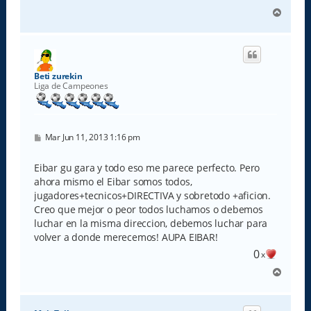
A
r
r
i
b
a
Beti zurekin
Liga de Campeones
M
Mar Jun 11, 2013 1:16 pm
e
n
s
Eibar gu gara y todo eso me parece perfecto. Pero
a
ahora mismo el Eibar somos todos,
j
e
jugadores+tecnicos+DIRECTIVA y sobretodo +aficion.
Creo que mejor o peor todos luchamos o debemos
luchar en la misma direccion, debemos luchar para
volver a donde merecemos! AUPA EIBAR!
0
x
A
r
r
i