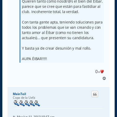
Quieren tanto como nosotr@s el bien del Éibar,
parece que se cree que están para fastidiar al
club. Incoherente total, la verdad.
Con tanta gente apta, teniendo soluciones para
todos los problemas que se van creando y con
tanto amor al Éibar (como no tienen los
actuales)... que presenten su candidatura.
Y basta ya de crear desunión y mal rollo.
AUPA ÉIBAR!!!!!
0
x
A
r
r
i
MeinTeil
b
Copa de la Uefa
a
M
Mar Jun 11, 2013 10:17 am