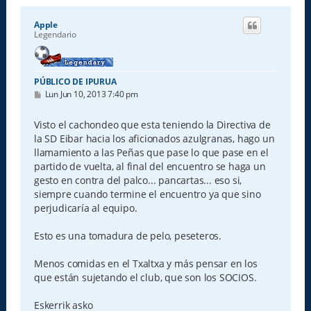
Apple
Legendario
PÚBLICO DE IPURUA
M
Lun Jun 10, 2013 7:40 pm
e
n
s
Visto el cachondeo que esta teniendo la Directiva de
a
la SD Eibar hacia los aficionados azulgranas, hago un
j
e
llamamiento a las Peñas que pase lo que pase en el
partido de vuelta, al final del encuentro se haga un
gesto en contra del palco... pancartas... eso si,
siempre cuando termine el encuentro ya que sino
perjudicaría al equipo.
Esto es una tomadura de pelo, peseteros.
Menos comidas en el Txaltxa y más pensar en los
que están sujetando el club, que son los SOCIOS.
Eskerrik asko