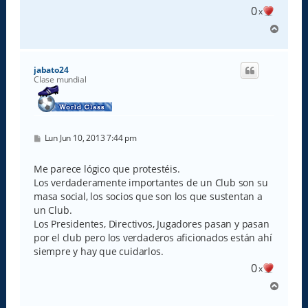
0
x
A
r
r
i
jabato24
b
Clase mundial
a
M
Lun Jun 10, 2013 7:44 pm
e
n
s
Me parece lógico que protestéis.
a
Los verdaderamente importantes de un Club son su
j
e
masa social, los socios que son los que sustentan a
un Club.
Los Presidentes, Directivos, Jugadores pasan y pasan
por el club pero los verdaderos aficionados están ahí
siempre y hay que cuidarlos.
0
x
A
r