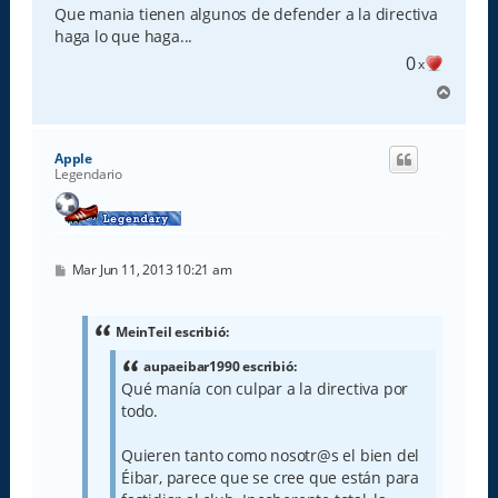
Que mania tienen algunos de defender a la directiva
haga lo que haga...
0
x
A
r
r
i
Apple
b
Legendario
a
M
Mar Jun 11, 2013 10:21 am
e
n
s
a
MeinTeil escribió:
j
e
aupaeibar1990 escribió:
Qué manía con culpar a la directiva por
todo.
Quieren tanto como nosotr@s el bien del
Éibar, parece que se cree que están para