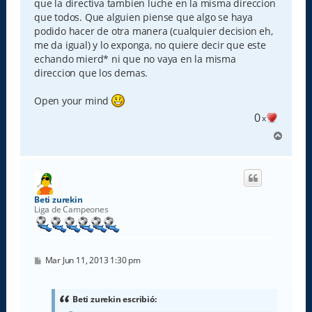
que la directiva tambien luche en la misma direccion
que todos. Que alguien piense que algo se haya
podido hacer de otra manera (cualquier decision eh,
me da igual) y lo exponga, no quiere decir que este
echando mierd* ni que no vaya en la misma
direccion que los demas.
Open your mind
0
x
A
r
r
i
b
a
Beti zurekin
Liga de Campeones
M
Mar Jun 11, 2013 1:30 pm
e
n
s
a
Beti zurekin escribió:
j