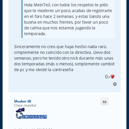
Hola MeinTeil, con todos los respetos te pido
que te moderes un poco, acabas de registrarte
en el foro hace 2 semanas, y estas liando una
buena en muchos frentes, por favor un poco
de calma que nos estamos jugando la
temporada.
Sinceramente no creo que haya hecho nada raro,
simplemente no coincido con la directiva. Llevo dos
semanas, pero he tenido otro nick durante más unas
dos temporadas (más o menos), simplemente cambié
de pc y me olvidé la contraseña
0
x
A
r
r
i
Musker SK
b
Clase mundial
a