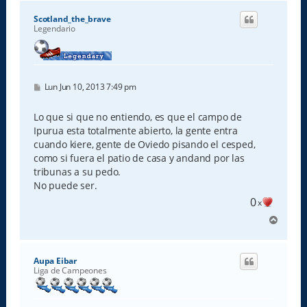
r
i
Scotland_the_brave
b
Legendario
a
M
Lun Jun 10, 2013 7:49 pm
e
n
s
Lo que si que no entiendo, es que el campo de
a
Ipurua esta totalmente abierto, la gente entra
j
e
cuando kiere, gente de Oviedo pisando el cesped,
como si fuera el patio de casa y andand por las
tribunas a su pedo.
No puede ser.
0
x
A
r
r
i
Aupa Eibar
b
Liga de Campeones
a