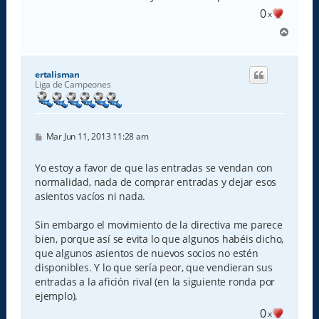
0
x
A
r
r
i
ertalisman
b
Liga de Campeones
a
M
Mar Jun 11, 2013 11:28 am
e
n
s
Yo estoy a favor de que las entradas se vendan con
a
normalidad, nada de comprar entradas y dejar esos
j
e
asientos vacíos ni nada.
Sin embargo el movimiento de la directiva me parece
bien, porque así se evita lo que algunos habéis dicho,
que algunos asientos de nuevos socios no estén
disponibles. Y lo que sería peor, que vendieran sus
entradas a la afición rival (en la siguiente ronda por
ejemplo).
0
x