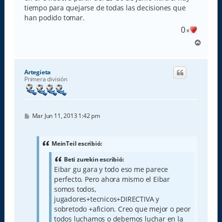
tiempo para quejarse de todas las decisiones que
han podido tomar.
0
x
A
r
r
i
Artegieta
b
Primera división
a
M
Mar Jun 11, 2013 1:42 pm
e
n
s
a
MeinTeil escribió:
j
e
Beti zurekin escribió:
Eibar gu gara y todo eso me parece
perfecto. Pero ahora mismo el Eibar
somos todos,
jugadores+tecnicos+DIRECTIVA y
sobretodo +aficion. Creo que mejor o peor
todos luchamos o debemos luchar en la