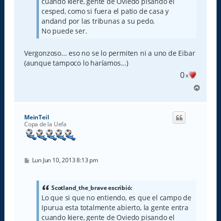
cuando kiere, gente de Oviedo pisando el
cesped, como si fuera el patio de casa y
andand por las tribunas a su pedo.
No puede ser.
Vergonzoso... eso no se lo permiten ni a uno de Eibar
(aunque tampoco lo haríamos...)
0
x
A
r
r
i
MeinTeil
b
Copa de la Uefa
a
M
Lun Jun 10, 2013 8:13 pm
e
n
s
a
Scotland_the_brave escribió:
j
Lo que si que no entiendo, es que el campo de
e
Ipurua esta totalmente abierto, la gente entra
cuando kiere, gente de Oviedo pisando el