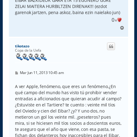
EIBAR BAZKIDEOK GARA ETA 15 EGUNERO GURE
ZELAI MAITERA HURBILTZEN DIRENAK!!! (ezdot
garenok jartzen, pena askoz, baina ezin naielako jun)
0
x
A
r
r
i
tikotazo
b
Copa de la Uefa
a
M
Mar Jun 11, 2013 10:45 am
e
n
s
A ver Apple, fenómeno, que eres un fenómeno.¿En
a
qué campo del mundo has visto tú prohibir vender
j
e
entradas a aficionados que quieran acudir al campo?
¿Estuviste en el Tartiere? te cuento : veinte mil tíos
del Oviedo y cien del Eibar? ¿y? Y uno dos, no
metieron un gol los veinte mil. ¿peseteros? pues
mira, si se hiciesen mil tíos socios a doscientos euros,
te aseguro que el año que viene, con esa pasta, se
fichan dos delanteros hoy inaccesibles para el Eibar.