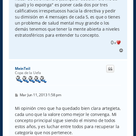
igual) y lo exponga" es poner cada dos por tres
calificativos irrespetuosos hacia la directiva y pedir
su dimisión en 4 mensajes de cada 5, es que o tienes
un problema de salud mental muy grande o los
demás tenemos que tener la mente abierta a niveles
estratosféricos para entender tu concepto.
0
x
A
r
r
i
MeinTeil
b
Copa de la Uefa
a
M
Mar Jun 11, 2013 1:58 pm
e
n
s
Mi opinión creo que ha quedado bien clara artegieta,
a
cada uno que la valore como mejor le convenga. Mi
j
e
concepto principal sigue siendo el mismo de todos
estos años, y es luchar entre todos para recuperar la
categoría que nos pertenece.