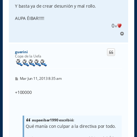
Y basta ya de crear desunión y mal rollo.
AUPA ÉIBAR!!!!!
0
x
A
r
r
i
guerini
b
Copa de la Uefa
a
M
Mar Jun 11, 2013 8:35 am
e
n
s
+100000
a
j
e
aupaeibar1990 escribió:
Qué manía con culpar a la directiva por todo.