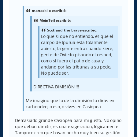
n
s
a
marraskilo escribió:
j
e
MeinTeil escribió:
Scotland_the_brave escribió:
Lo que si que no entiendo, es que el
campo de Ipurua esta totalmente
abierto, la gente entra cuando kiere,
gente de Oviedo pisando el cesped,
como si fuera el patio de casa y
andand por las tribunas a su pedo.
No puede ser.
DIRECTIVA DIMISIÓN!!!!
Me imagino que lo de la dimisión lo dirás en
cachondeo, o eso, o vives en Casiopea
Demasiado grande Casiopea para mi gusto. No opino
que deban dimitir, es una exageración, lógicamente.
Tampoco creo que hayan hecho muy bien su gestión