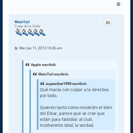
A
r
r
i
MeinTeil
b
Copa de la Uefa
a
M
Mar Jun 11, 2013 10:26 am
e
n
s
a
Apple escribió:
j
e
MeinTeil escribió:
aupaeibar1990 escribió:
Qué manía con culpar a la directiva
por todo.
Quieren tanto como nosotr@s el bien
del Éibar, parece que se cree que
están para fastidiar al club.
Incoherente total, la verdad.