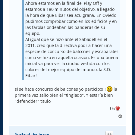
j
Ahora estamos en la final del Play Off y
e
estamos a 180 minutos del objetivo, a llegado
la hora de que Eibar sea azulgrana. En Oviedo
pudimos comprobar como en los edificios y en
las farolas ondeaban las banderas de su
equipo.
Al igual que se hizo ante el Sabadell en el
2011, creo que la directiva podría hacer una
especie de concurso de balcones y escaparates
como se hizo en aquella ocasión. Es una buena
iniciativa para ver la ciudad vestida con los
colores del mejor equipo del mundo, la S.D.
Eibar!
si se hace concurso de balcones yo participo!!!
la
primera vez salio bien el "tinglado". Y estaría bien
"defendder" titulo.
0
x
A
r
r
i
Scotland_the_brave