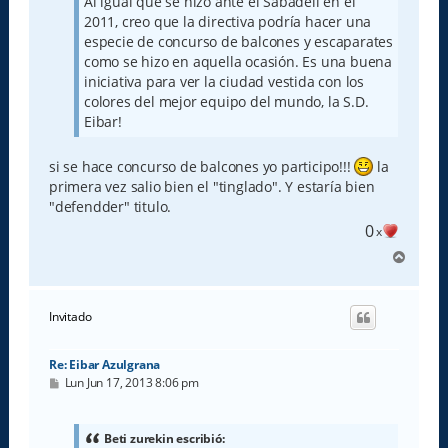
Al igual que se hizo ante el Sabadell en el
2011, creo que la directiva podría hacer una
especie de concurso de balcones y escaparates
como se hizo en aquella ocasión. Es una buena
iniciativa para ver la ciudad vestida con los
colores del mejor equipo del mundo, la S.D.
Eibar!
si se hace concurso de balcones yo participo!!!
la
primera vez salio bien el "tinglado". Y estaría bien
"defendder" titulo.
0
x
A
r
r
i
Invitado
b
a
Re: Eibar Azulgrana
M
Lun Jun 17, 2013 8:06 pm
e
n
s
a
Beti zurekin escribió: