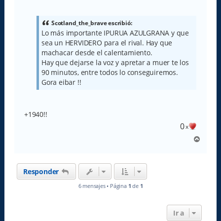
e
n
s
a
Scotland_the_brave escribió:
j
Lo más importante IPURUA AZULGRANA y que
e
sea un HERVIDERO para el rival. Hay que
machacar desde el calentamiento.
Hay que dejarse la voz y apretar a muer te los
90 minutos, entre todos lo conseguiremos.
Gora eibar !!
+1940!!
0
x
A
r
r
i
Responder
b
a
6 mensajes • Página
1
de
1
Ir a