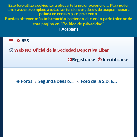
Este foro utiliza cookies para ofrecerte la mejor experiencia. Para poder
tener acceso completo a todas las funcionees, debes de aceptar nuestra
Eibar Azulgrana SD Eibar
política de cookies y de privacidad.
Puedes obtener más información haciendo clic en la parte inferior de
esta página en "Política de privacidad"
[ Aceptar ]
RSS
Web NO Oficial de la Sociedad Deportiva Eibar
Registrarse
Identificarse
Foros
Segunda División A - Temporada 2026-2027
Foro de la S.D. Eibar