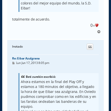
colores del mejor equipo del mundo, la S.D.
Eibar!
totalmente de acuerdo.
0
x
A
r
r
i
Invitado
b
a
Re: Eibar Azulgrana
M
Lun Jun 17, 2013 8:05 pm
e
n
s
a
Beti zurekin escribió:
j
Ahora estamos en la final del Play Off y
e
estamos a 180 minutos del objetivo, a llegado
la hora de que Eibar sea azulgrana. En Oviedo
pudimos comprobar como en los edificios y en
las farolas ondeaban las banderas de su
equipo.