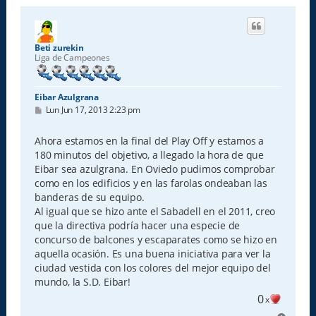
Beti zurekin
Liga de Campeones
Eibar Azulgrana
M
Lun Jun 17, 2013 2:23 pm
e
n
s
Ahora estamos en la final del Play Off y estamos a
a
180 minutos del objetivo, a llegado la hora de que
j
e
Eibar sea azulgrana. En Oviedo pudimos comprobar
como en los edificios y en las farolas ondeaban las
banderas de su equipo.
Al igual que se hizo ante el Sabadell en el 2011, creo
que la directiva podría hacer una especie de
concurso de balcones y escaparates como se hizo en
aquella ocasión. Es una buena iniciativa para ver la
ciudad vestida con los colores del mejor equipo del
mundo, la S.D. Eibar!
0
x