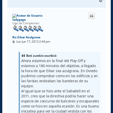
A
r
r
i
b
ladygaga
a
Liga de Campeones
Re: Eibar Azulgrana
M
Lun Jun 17, 2013 2:44 pm
e
n
s
a
Beti zurekin escribió:
j
Ahora estamos en la final del Play Off y
e
estamos a 180 minutos del objetivo, a llegado
la hora de que Eibar sea azulgrana. En Oviedo
pudimos comprobar como en los edificios y en
las farolas ondeaban las banderas de su
equipo.
Al igual que se hizo ante el Sabadell en el
2011, creo que la directiva podría hacer una
especie de concurso de balcones y escaparates
como se hizo en aquella ocasión. Es una buena
iniciativa para ver la ciudad vestida con los