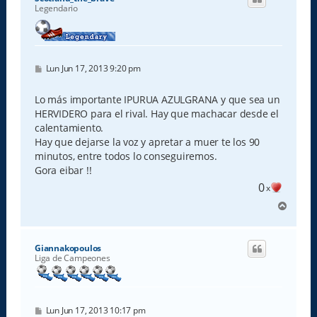
b
Legendario
a
M
Lun Jun 17, 2013 9:20 pm
e
n
s
Lo más importante IPURUA AZULGRANA y que sea un
a
HERVIDERO para el rival. Hay que machacar desde el
j
e
calentamiento.
Hay que dejarse la voz y apretar a muer te los 90
minutos, entre todos lo conseguiremos.
Gora eibar !!
0
x
A
r
r
i
Giannakopoulos
b
Liga de Campeones
a
M
Lun Jun 17, 2013 10:17 pm