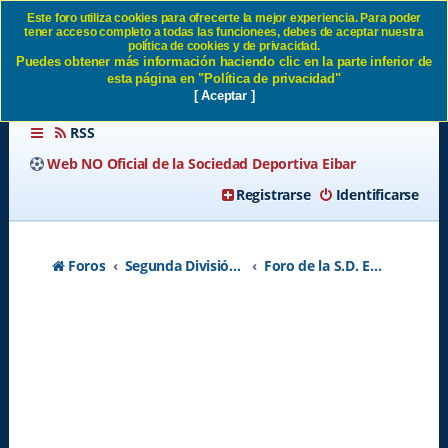
Este foro utiliza cookies para ofrecerte la mejor experiencia. Para poder
tener acceso completo a todas las funcionees, debes de aceptar nuestra
ENTREVISTA ARANZÁBAL
política de cookies y de privacidad.
Puedes obtener más información haciendo clic en la parte inferior de
MARCA TV SD Eibar
esta página en "Política de privacidad"
[ Aceptar ]
RSS
Web NO Oficial de la Sociedad Deportiva Eibar
Registrarse
Identificarse
Foros
Segunda División A - Temporada 2026-2027
Foro de la S.D. Eibar