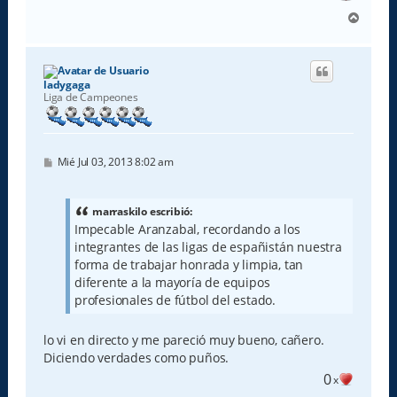
A
r
r
i
b
ladygaga
a
Liga de Campeones
M
Mié Jul 03, 2013 8:02 am
e
n
s
a
marraskilo escribió:
j
Impecable Aranzabal, recordando a los
e
integrantes de las ligas de españistán nuestra
forma de trabajar honrada y limpia, tan
diferente a la mayoría de equipos
profesionales de fútbol del estado.
lo vi en directo y me pareció muy bueno, cañero.
Diciendo verdades como puños.
0
x