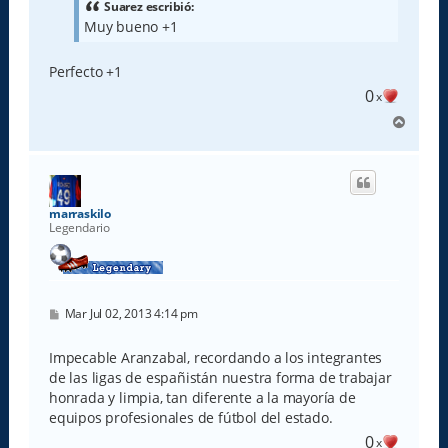
a
Suarez escribió:
j
Muy bueno +1
e
Perfecto +1
0
x
A
r
r
i
b
a
marraskilo
Legendario
M
Mar Jul 02, 2013 4:14 pm
e
n
s
Impecable Aranzabal, recordando a los integrantes
a
de las ligas de españistán nuestra forma de trabajar
j
e
honrada y limpia, tan diferente a la mayoría de
equipos profesionales de fútbol del estado.
0
x