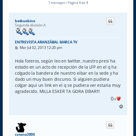
7 mensajes • Página
1
de
1
batkuebino
Segunda división A
ENTREVISTA ARANZÁBAL MARCA TV
M
Mar Jul 02, 2013 12:20 pm
e
n
s
Hola foreros, según leo en twitter, nuestro presi ha
a
estado en un acto de recepción de la LFP en el q ha
j
e
colgado la bandera de nuestro eibar en la sede y ha
dado un muy buen discurso. Si alguien pudiera
colgar aquí un link en el q se pudiera ver estaria muy
agradecido. MILLA ESKER TA GORA EIBAR!!!
0
x
A
r
r
i
b
a
cyrano3000