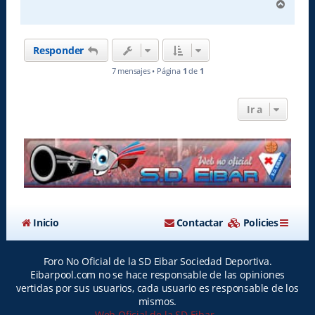
A
r
r
i
Responder
b
a
7 mensajes • Página
1
de
1
Ir a
Inicio
Contactar
Policies
Foro No Oficial de la SD Eibar Sociedad Deportiva.
Eibarpool.com no se hace responsable de las opiniones
vertidas por sus usuarios, cada usuario es responsable de los
mismos.
Web Oficial de la SD Eibar
-