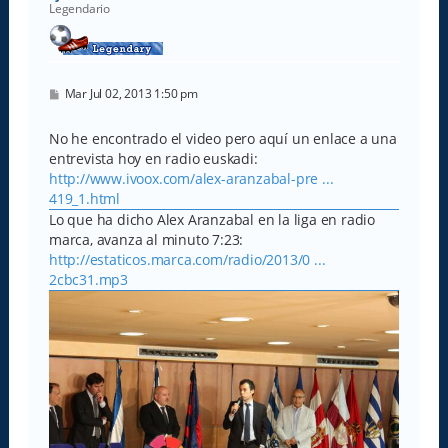
Legendario
M
Mar Jul 02, 2013 1:50 pm
e
n
s
No he encontrado el video pero aquí un enlace a una
a
entrevista hoy en radio euskadi:
j
e
http://www.ivoox.com/alex-aranzabal-pre ...
419_1.html
Lo que ha dicho Alex Aranzabal en la liga en radio
marca, avanza al minuto 7:23:
http://estaticos.marca.com/radio/2013/0 ...
2cbc31.mp3