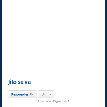
Jito se va
Responder
9 mensajes • Página
1
de
1