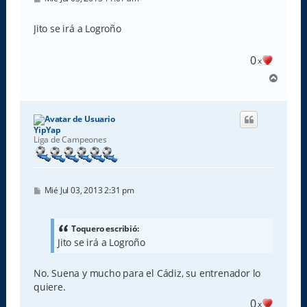
e
n
s
Jito se irá a Logroño
a
j
e
0
x
A
r
r
i
b
YipYap
a
Liga de Campeones
M
Mié Jul 03, 2013 2:31 pm
e
n
s
a
Toquero escribió:
j
Jito se irá a Logroño
e
No. Suena y mucho para el Cádiz, su entrenador lo
quiere.
0
x