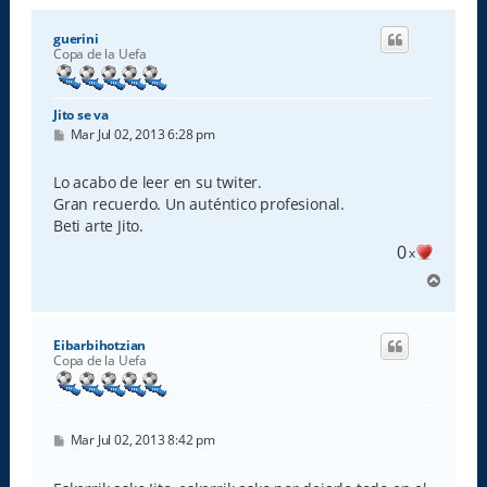
guerini
Copa de la Uefa
Jito se va
M
Mar Jul 02, 2013 6:28 pm
e
n
s
Lo acabo de leer en su twiter.
a
Gran recuerdo. Un auténtico profesional.
j
e
Beti arte Jito.
0
x
A
r
r
i
Eibarbihotzian
b
Copa de la Uefa
a
M
Mar Jul 02, 2013 8:42 pm
e
n
s