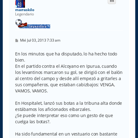
b
a
marraskilo
Legendario
M
Mié Jul 03, 2013 7:33 am
e
n
s
En los minutos que ha disputado, lo ha hecho todo
a
bien.
j
e
En el partido contra el Alcoyano en Ipurua, cuando
los levantinos marcaron su gol, se dirigió con el balón
al centro del campo y desde allí empezó a gritarles a
sus compañeros, que estaban cabizbajos: VENGA,
VAMOS, VAMOS.
En Hospitalet, lanzó sus botas a la tribuna alta donde
estábamos los aficionados eibarzales.
¿Se puede interpretar eso como un gesto de que
cuelga las botas?.
Ha sido fundamental en un vestuario con bastante