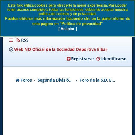
Este foro utiliza cookies para ofrecerte la mejor experiencia. Para poder
tener acceso completo a todas las funcionees, debes de aceptar nuestra
Jito se va SD Eibar
política de cookies y de privacidad.
Puedes obtener más información haciendo clic en la parte inferior de
esta página en "Política de privacidad"
[ Aceptar ]
RSS
Web NO Oficial de la Sociedad Deportiva Eibar
Registrarse
Identificarse
Foros
Segunda División A - Temporada 2026-2027
Foro de la S.D. Eibar