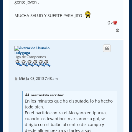
gente joven .
MUCHA SALUD Y SUERTE PARA JITO
0
x
A
r
r
i
b
ladygaga
a
Liga de Campeones
M
Mié Jul 03, 2013 7:48 am
e
n
s
a
marraskilo escribió:
j
En los minutos que ha disputado, lo ha hecho
e
todo bien.
En el partido contra el Alcoyano en Ipurua,
cuando los levantinos marcaron su gol, se
dirigió con el balón al centro del campo y
desde allí empezó a gritarles a sus