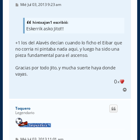
M
Mié Jul 03, 2013 9:23 am
e
n
s
a
hintxajon1 escribió:
j
Eskerrik asko Jito!!!
e
+1 los del Alavés decían cuando lo ficho el Eibar que
no corria ni pintaba nada aqui, y luego ha sido una
pieza fundamental para el ascenso.
Gracias por todo Jito, y mucha suerte haya donde
vayas.
0
x
A
r
r
i
Toquero
b
Legendario
a
M
Mié Jul 03, 2013 11:01 am