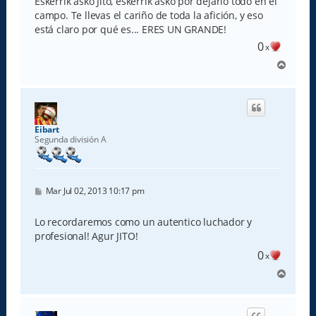
Eskerrik asko Jito, eskerrik asko por dejarlo todo en el
a
campo. Te llevas el cariño de toda la afición, y eso
j
e
está claro por qué es... ERES UN GRANDE!
0
x
A
r
r
i
b
a
Eibart
Segunda división A
M
Mar Jul 02, 2013 10:17 pm
e
n
s
Lo recordaremos como un autentico luchador y
a
profesional! Agur JITO!
j
e
0
x
A
r
r
i