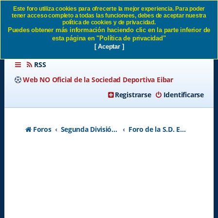
Este foro utiliza cookies para ofrecerte la mejor experiencia. Para poder
tener acceso completo a todas las funcionees, debes de aceptar nuestra
VIAJES EIBAR 2013-2014 SD
política de cookies y de privacidad.
Puedes obtener más información haciendo clic en la parte inferior de
Eibar
esta página en "Política de privacidad"
[ Aceptar ]
RSS
Web NO Oficial de la Sociedad Deportiva Eibar
Registrarse
Identificarse
Foros
Segunda División A - Temporada 2026-2027
Foro de la S.D. Eibar