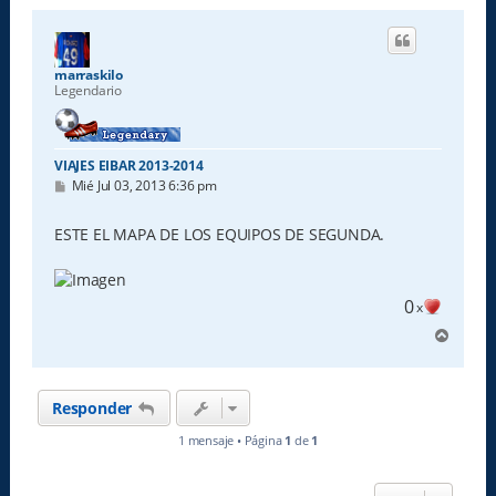
marraskilo
Legendario
VIAJES EIBAR 2013-2014
M
Mié Jul 03, 2013 6:36 pm
e
n
s
ESTE EL MAPA DE LOS EQUIPOS DE SEGUNDA.
a
j
e
0
x
A
r
r
i
Responder
b
a
1 mensaje • Página
1
de
1