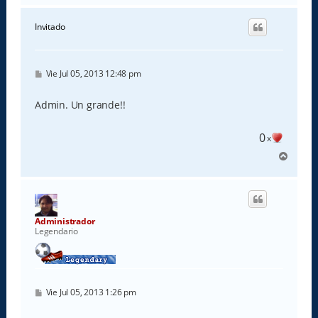
r
i
Invitado
b
a
M
Vie Jul 05, 2013 12:48 pm
e
n
s
Admin. Un grande!!
a
j
e
0
x
A
r
r
i
b
a
Administrador
Legendario
M
Vie Jul 05, 2013 1:26 pm
e
n