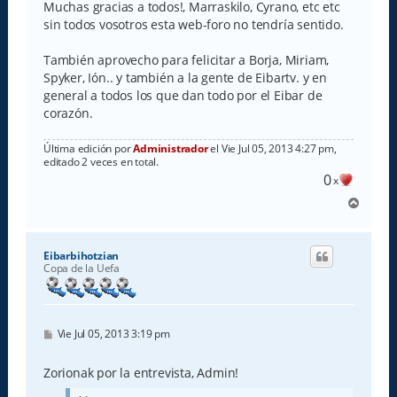
s
Muchas gracias a todos!, Marraskilo, Cyrano, etc etc
a
sin todos vosotros esta web-foro no tendría sentido.
j
e
También aprovecho para felicitar a Borja, Miriam,
Spyker, Ión.. y también a la gente de Eibartv. y en
general a todos los que dan todo por el Eibar de
corazón.
Última edición por
Administrador
el Vie Jul 05, 2013 4:27 pm,
editado 2 veces en total.
0
x
A
r
r
i
Eibarbihotzian
b
Copa de la Uefa
a
M
Vie Jul 05, 2013 3:19 pm
e
n
s
Zorionak por la entrevista, Admin!
a
j