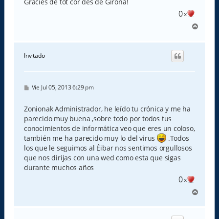
Gràcies de tot cor des de Girona!
0
x
A
r
r
i
Invitado
b
a
M
Vie Jul 05, 2013 6:29 pm
e
n
s
Zonionak Administrador, he leído tu crónica y me ha
a
parecido muy buena ,sobre todo por todos tus
j
e
conocimientos de informática veo que eres un coloso,
también me ha parecido muy lo del virus
.Todos
los que le seguimos al Éibar nos sentimos orgullosos
que nos dirijas con una wed como esta que sigas
durante muchos años
0
x
A
r
r
i