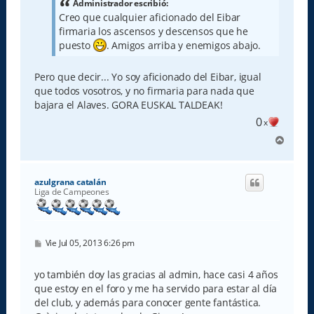
Administrador escribió:
e
Creo que cualquier aficionado del Eibar
firmaria los ascensos y descensos que he
puesto
. Amigos arriba y enemigos abajo.
Pero que decir... Yo soy aficionado del Eibar, igual
que todos vosotros, y no firmaria para nada que
bajara el Alaves. GORA EUSKAL TALDEAK!
0
x
A
r
r
i
azulgrana catalán
b
Liga de Campeones
a
M
Vie Jul 05, 2013 6:26 pm
e
n
s
yo también doy las gracias al admin, hace casi 4 años
a
que estoy en el foro y me ha servido para estar al día
j
e
del club, y además para conocer gente fantástica.