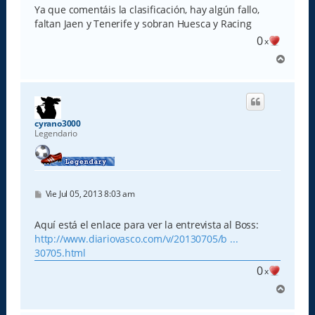
e
Ya que comentáis la clasificación, hay algún fallo,
faltan Jaen y Tenerife y sobran Huesca y Racing
0
x
A
r
r
i
b
a
cyrano3000
Legendario
M
Vie Jul 05, 2013 8:03 am
e
n
s
Aquí está el enlace para ver la entrevista al Boss:
a
http://www.diariovasco.com/v/20130705/b ...
j
e
30705.html
0
x
A
r
r