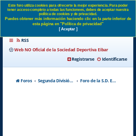
Este foro utiliza cookies para ofrecerte la mejor experiencia. Para poder
tener acceso completo a todas las funcionees, debes de aceptar nuestra
Entrevista al admin en el
política de cookies y de privacidad.
Puedes obtener más información haciendo clic en la parte inferior de
Diario Vasco SD Eibar
esta página en "Política de privacidad"
[ Aceptar ]
RSS
Web NO Oficial de la Sociedad Deportiva Eibar
Registrarse
Identificarse
Foros
Segunda División A - Temporada 2026-2027
Foro de la S.D. Eibar