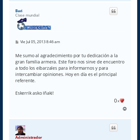
r
i
Bari
b
Clase mundial
a
M
Vie Jul 05, 2013 8:46 am
e
n
s
Me sumo al agradecimiento por tu dedicación a la
a
gran familia armera. Este foro nos sirve de encuentro
j
e
a todo los eibarzales para informarnos y para
intercambiar opiniones. Hoy en día es el principal
referente.
Eskerrik asko Iñaki!
0
x
A
r
r
i
b
a
Administrador