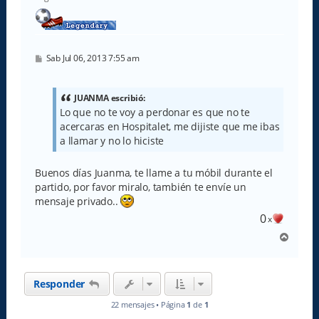
M
Sab Jul 06, 2013 7:55 am
e
n
s
a
JUANMA escribió:
j
Lo que no te voy a perdonar es que no te
e
acercaras en Hospitalet, me dijiste que me ibas
a llamar y no lo hiciste
Buenos días Juanma, te llame a tu móbil durante el
partido, por favor miralo, también te envíe un
mensaje privado..
0
x
A
r
r
i
Responder
b
a
22 mensajes • Página
1
de
1