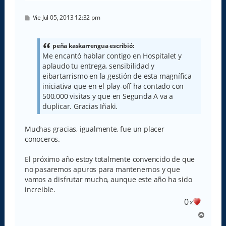
M
Vie Jul 05, 2013 12:32 pm
e
n
s
a
peña kaskarrengua escribió:
j
Me encantó hablar contigo en Hospitalet y
e
aplaudo tu entrega, sensibilidad y
eibartarrismo en la gestión de esta magnífica
iniciativa que en el play-off ha contado con
500.000 visitas y que en Segunda A va a
duplicar. Gracias Iñaki.
Muchas gracias, igualmente, fue un placer
conoceros.
El próximo año estoy totalmente convencido de que
no pasaremos apuros para mantenernos y que
vamos a disfrutar mucho, aunque este año ha sido
increible.
0
x
A
r