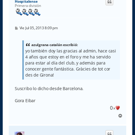
Hospitalense
b
Primera división
a
M
Vie Jul 05, 2013 8:09 pm
e
n
s
a
azulgrana catalán escribió:
j
yo también doy las gracias al admin, hace casi
e
4 años que estoy en el foro y me ha servido
para estar al día del club, y además para
conocer gente fantástica. Gràcies de tot cor
des de Girona!
Suscribo lo dicho desde Barcelona.
Gora Eibar
0
x
A
r
r
i