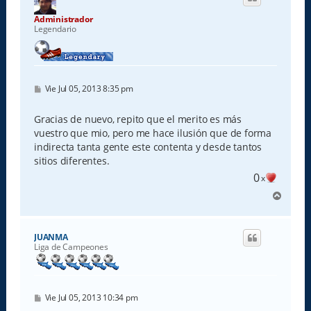
b
a
Administrador
Legendario
M
Vie Jul 05, 2013 8:35 pm
e
n
s
Gracias de nuevo, repito que el merito es más
a
vuestro que mio, pero me hace ilusión que de forma
j
e
indirecta tanta gente este contenta y desde tantos
sitios diferentes.
0
x
A
r
r
i
JUANMA
b
Liga de Campeones
a
M
Vie Jul 05, 2013 10:34 pm
e