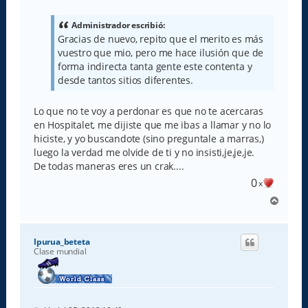
n
s
a
Administrador escribió:
j
Gracias de nuevo, repito que el merito es más
e
vuestro que mio, pero me hace ilusión que de
forma indirecta tanta gente este contenta y
desde tantos sitios diferentes.
Lo que no te voy a perdonar es que no te acercaras
en Hospitalet, me dijiste que me ibas a llamar y no lo
hiciste, y yo buscandote (sino preguntale a marras,)
luego la verdad me olvide de ti y no insisti,je,je,je.
De todas maneras eres un crak....
0
x
A
r
r
i
Ipurua_beteta
b
Clase mundial
a