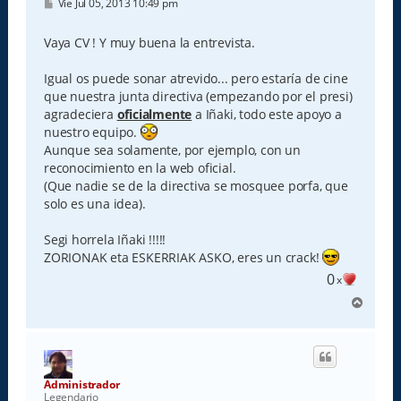
M
Vie Jul 05, 2013 10:49 pm
e
n
s
Vaya CV ! Y muy buena la entrevista.
a
j
e
Igual os puede sonar atrevido... pero estaría de cine
que nuestra junta directiva (empezando por el presi)
agradeciera
oficialmente
a Iñaki, todo este apoyo a
nuestro equipo.
Aunque sea solamente, por ejemplo, con un
reconocimiento en la web oficial.
(Que nadie se de la directiva se mosquee porfa, que
solo es una idea).
Segi horrela Iñaki !!!!!
ZORIONAK eta ESKERRIAK ASKO, eres un crack!
0
x
A
r
r
i
b
a
Administrador
Legendario