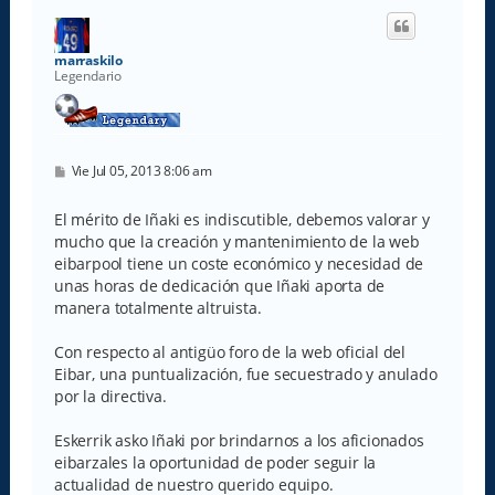
i
b
a
marraskilo
Legendario
M
Vie Jul 05, 2013 8:06 am
e
n
s
El mérito de Iñaki es indiscutible, debemos valorar y
a
mucho que la creación y mantenimiento de la web
j
e
eibarpool tiene un coste económico y necesidad de
unas horas de dedicación que Iñaki aporta de
manera totalmente altruista.
Con respecto al antigüo foro de la web oficial del
Eibar, una puntualización, fue secuestrado y anulado
por la directiva.
Eskerrik asko Iñaki por brindarnos a los aficionados
eibarzales la oportunidad de poder seguir la
actualidad de nuestro querido equipo.