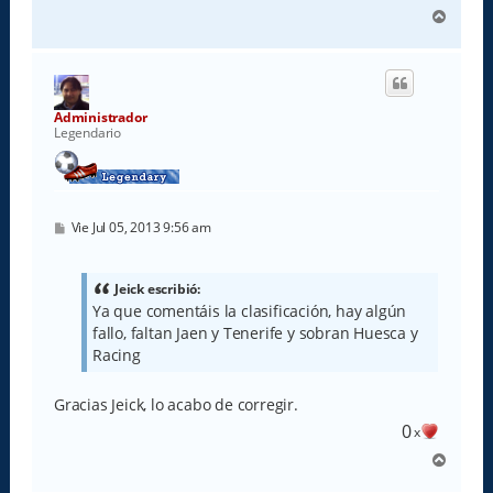
A
r
r
i
b
a
Administrador
Legendario
M
Vie Jul 05, 2013 9:56 am
e
n
s
a
Jeick escribió:
j
Ya que comentáis la clasificación, hay algún
e
fallo, faltan Jaen y Tenerife y sobran Huesca y
Racing
Gracias Jeick, lo acabo de corregir.
0
x
A
r