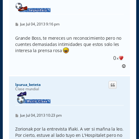
M
Jue Jul 04, 2013 9:16 pm
e
n
s
Grande Boss, te mereces un reconocimiento pero no
a
cuentes demasiadas intimidades que estos solo les
j
e
interesa la prensa rosa
0
x
A
r
r
i
Ipurua_beteta
b
Clase mundial
a
M
Jue Jul 04, 2013 10:23 pm
e
n
s
Zorionak por la entrevista Iñaki. A ver si mañna la leo.
a
Por cierto, estuve al lado tuyo en L'Hospitalet pero no
j