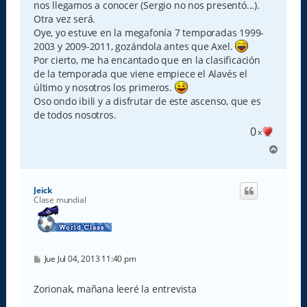
e
nos llegamos a conocer (Sergio no nos presentó...).
Otra vez será.
Oye, yo estuve en la megafonía 7 temporadas 1999-
2003 y 2009-2011, gozándola antes que Axel.
Por cierto, me ha encantado que en la clasificación
de la temporada que viene empiece el Alavés el
último y nosotros los primeros.
Oso ondo ibili y a disfrutar de este ascenso, que es
de todos nosotros.
0
x
A
r
r
i
Jeick
b
Clase mundial
a
M
Jue Jul 04, 2013 11:40 pm
e
n
s
Zorionak, mañana leeré la entrevista
a
j