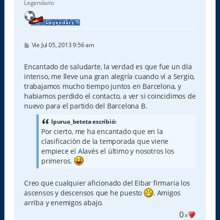
Legendario
M
Vie Jul 05, 2013 9:56 am
e
n
s
Encantado de saludarte, la verdad es que fue un día
a
intenso, me lleve una gran alegría cuando ví a Sergio,
j
e
trabajamos mucho tiempo juntos en Barcelona, y
habiamos perdido el contacto, a ver si coincidimos de
nuevo para el partido del Barcelona B.
Ipurua_beteta escribió:
Por cierto, me ha encantado que en la
clasificación de la temporada que viene
empiece el Alavés el último y nosotros los
primeros.
Creo que cualquier aficionado del Eibar firmaria los
ascensos y descensos que he puesto
. Amigos
arriba y enemigos abajo.
0
x