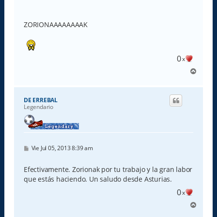
ZORIONAAAAAAAAK
0
x
A
r
r
i
DE ERREBAL
b
Legendario
a
M
Vie Jul 05, 2013 8:39 am
e
n
s
Efectivamente. Zorionak por tu trabajo y la gran labor
a
que estás haciendo. Un saludo desde Asturias.
j
e
0
x
A
r