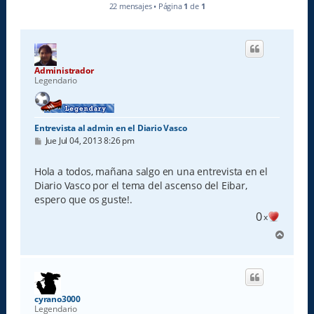
22 mensajes • Página
1
de
1
Administrador
Legendario
Entrevista al admin en el Diario Vasco
M
Jue Jul 04, 2013 8:26 pm
e
n
s
Hola a todos, mañana salgo en una entrevista en el
a
Diario Vasco por el tema del ascenso del Eibar,
j
e
espero que os guste!.
0
x
A
r
r
i
b
a
cyrano3000
Legendario