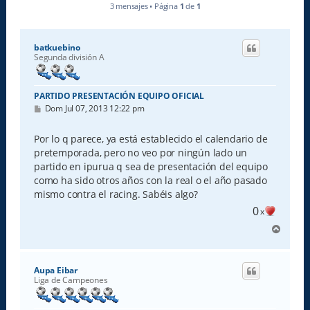
3 mensajes • Página
1
de
1
batkuebino
Segunda división A
PARTIDO PRESENTACIÓN EQUIPO OFICIAL
M
Dom Jul 07, 2013 12:22 pm
e
n
s
Por lo q parece, ya está establecido el calendario de
a
pretemporada, pero no veo por ningún lado un
j
e
partido en ipurua q sea de presentación del equipo
como ha sido otros años con la real o el año pasado
mismo contra el racing. Sabéis algo?
0
x
A
r
r
i
Aupa Eibar
b
Liga de Campeones
a