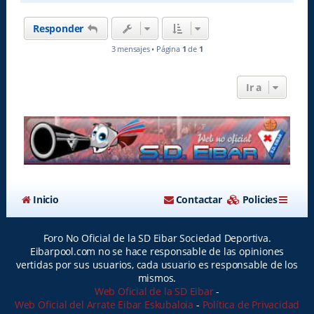
r
i
Responder
b
a
3 mensajes • Página
1
de
1
Ir a
Inicio
Contactar
Policies
Foro No Oficial de la SD Eibar Sociedad Deportiva.
Eibarpool.com no se hace responsable de las opiniones
vertidas por sus usuarios, cada usuario es responsable de los
mismos.
Web Oficial de la SD Eibar
-
Web Oficial del Arrate Eibar Eskubaloia
-
Política de Privacidad