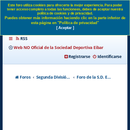
Este foro utiliza cookies para ofrecerte la mejor experiencia. Para poder
tener acceso completo a todas las funcionees, debes de aceptar nuestra
PARTIDO PRESENTACIÓN
política de cookies y de privacidad.
Puedes obtener más información haciendo clic en la parte inferior de
EQUIPO OFICIAL SD Eibar
esta página en "Política de privacidad"
[ Aceptar ]
RSS
Web NO Oficial de la Sociedad Deportiva Eibar
Registrarse
Identificarse
Foros
Segunda División A - Temporada 2026-2027
Foro de la S.D. Eibar