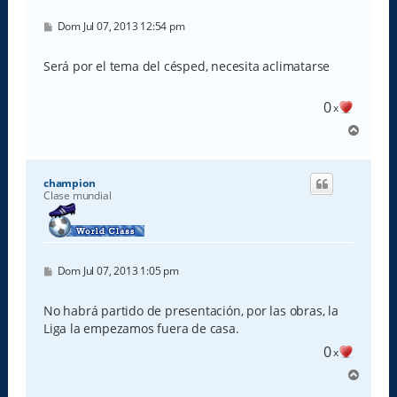
M
Dom Jul 07, 2013 12:54 pm
e
n
s
Será por el tema del césped, necesita aclimatarse
a
j
e
0
x
A
r
r
i
champion
b
Clase mundial
a
M
Dom Jul 07, 2013 1:05 pm
e
n
s
No habrá partido de presentación, por las obras, la
a
Liga la empezamos fuera de casa.
j
e
0
x
A
r