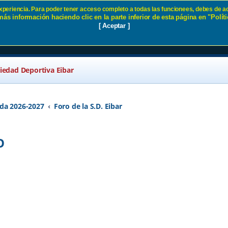
 experiencia. Para poder tener acceso completo a todas las funcionees, debes de ac
ás información haciendo clic en la parte inferior de esta página en "Políti
QUIERDO SD Eibar
[ Aceptar ]
ciedad Deportiva Eibar
da 2026-2027
Foro de la S.D. Eibar
O