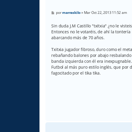
M
por
marraskilo
»
Mar Oct 22, 2013 11:52 am
e
n
s
Sin duda J.M Castillo "txitxia" ¿no le vistei
a
Entonces no le votaréis, de ahí la tonterí
j
e
abarcando más de 70 años.
Txitxia jugador fibroso, duro como el meta
rebañando balones por abajo resbalando s
banda izquierda con él era inexpugnable.
Futbol al más puro estilo inglés, que por
fagocitado por el tika tika.