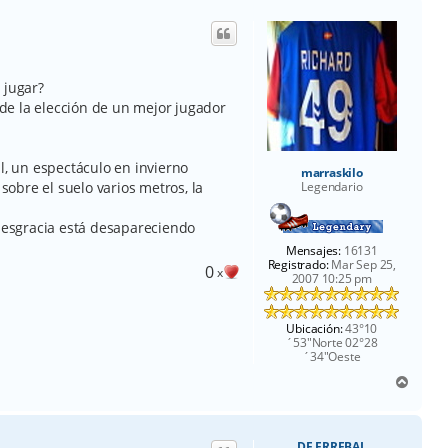
i
b
a
s jugar?
a de la elección de un mejor jugador
l, un espectáculo en invierno
marraskilo
obre el suelo varios metros, la
Legendario
 desgracia está desapareciendo
Mensajes:
16131
Registrado:
Mar Sep 25,
0
x
2007 10:25 pm
Ubicación:
43°10
´53"Norte 02°28
´34"Oeste
A
r
r
i
DE ERREBAL