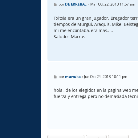
M
por
DE ERREBAL
»
Mar Oct 22, 2013 11:57 am
e
n
s
Txitxia era un gran jugador. Bregador ter
a
tiempos de Murgui, Araquis, Mikel Beistegu
j
e
mi me encantaba, era mas.....
Saludos Marras.
M
por
murruka
»
Jue Oct 24, 2013 10:11 pm
e
n
s
hola , de los elegidos en la pagina web m
a
fuerza y entrega pero no demasiada técn
j
e