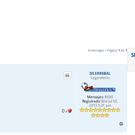
4 mensajes • Página
1
de
1
S
DE ERREBAL
Legendario
Mensajes:
8600
Registrado:
Mié Jul 03,
2013 5:31 pm
0
x
A
r
r