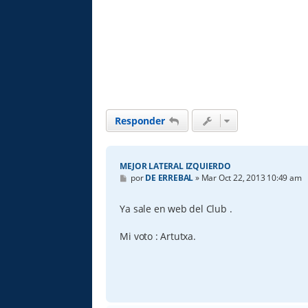
Responder
MEJOR LATERAL IZQUIERDO
M
por
DE ERREBAL
»
Mar Oct 22, 2013 10:49 am
e
n
s
Ya sale en web del Club .
a
j
e
Mi voto : Artutxa.