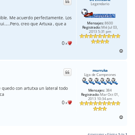
b
Legendario
a
rible. Me acuerdo perfectamente. Los
Mensajes:
8600
i.....Pero, creo que Artuxa , que a
Registrado:
Mié Jul 03,
2013 5:31 pm
0
x
A
r
r
i
murruka
b
Liga de Campeones
a
e quedo con artutxa un lateral todo
Mensajes:
384
ica
Registrado:
Mar Oct 01,
2013 10:34 am
0
x
A
r
r
i
4 mensajes • Página
1
de
1