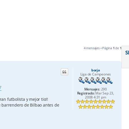
4 mensajes • Página
1
de
1
S
borja
Liga de Campeones
7
Mensajes:
290
Registrado:
Mar Sep 23,
2008 4:31 pm
n futbolista y mejor tio!!
e barrendero de Bilbao antes de