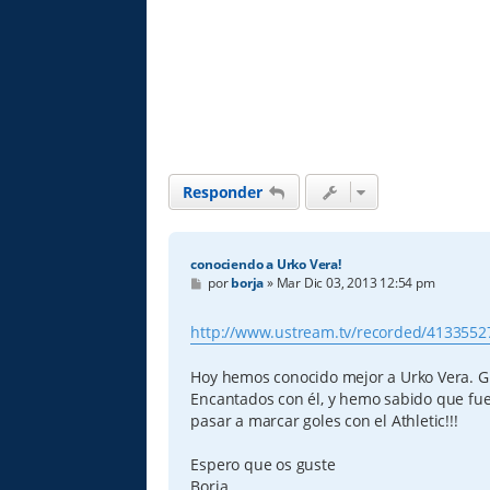
Responder
conociendo a Urko Vera!
M
por
borja
»
Mar Dic 03, 2013 12:54 pm
e
n
s
http://www.ustream.tv/recorded/4133552
a
j
e
Hoy hemos conocido mejor a Urko Vera. Gra
Encantados con él, y hemo sabido que fu
pasar a marcar goles con el Athletic!!!
Espero que os guste
Borja