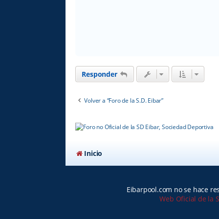
e
Responder
Volver a “Foro de la S.D. Eibar”
Inicio
Eibarpool.com no se hace res
Web Oficial de la 