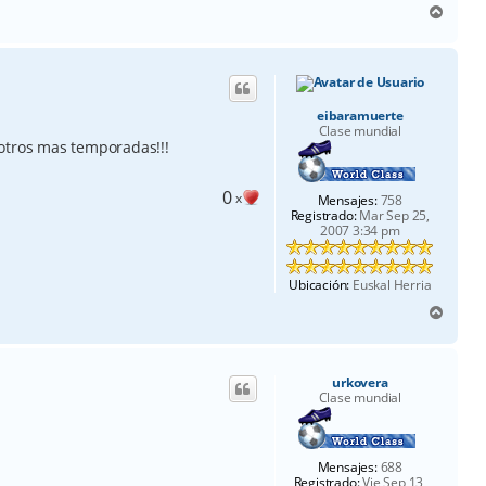
A
r
r
i
b
a
eibaramuerte
Clase mundial
otros mas temporadas!!!
0
x
Mensajes:
758
Registrado:
Mar Sep 25,
2007 3:34 pm
Ubicación:
Euskal Herria
A
r
r
i
urkovera
b
Clase mundial
a
Mensajes:
688
Registrado:
Vie Sep 13,