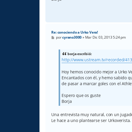
Re: conociendo a Urko Vera!
M
por
cyrano3000
»
Mar Dic 03, 2013 5:24 pm
e
n
s
a
borja escribió:
j
http://www.ustream.tv/recorded/41
e
Hoy hemos conocido mejor a Urko Vera
Encantados con él, y hemo sabido q
de pasar a marcar goles con el Athlet
Espero que os guste
Borja
Una entrevista muy natural, con un jugado
Le hace a uno plantearse ser Urkoverista