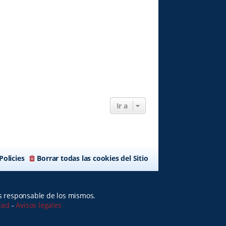
Ir a
Policies
Borrar todas las cookies del Sitio
es responsable de los mismos.
idad
-
Avisos legales