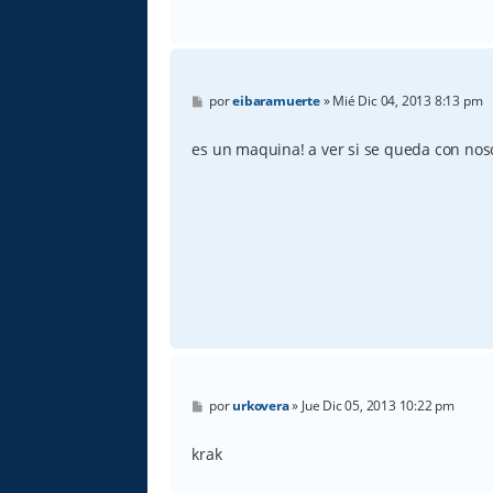
M
por
eibaramuerte
»
Mié Dic 04, 2013 8:13 pm
e
n
s
es un maquina! a ver si se queda con nos
a
j
e
M
por
urkovera
»
Jue Dic 05, 2013 10:22 pm
e
n
s
krak
a
j