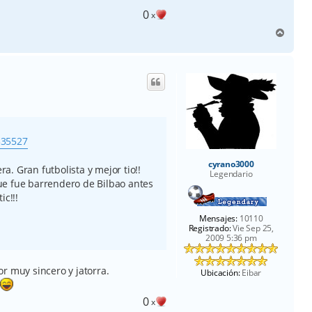
0
x
A
r
r
i
b
a
335527
cyrano3000
. Gran futbolista y mejor tio!!
Legendario
ue fue barrendero de Bilbao antes
ic!!!
Mensajes:
10110
Registrado:
Vie Sep 25,
2009 5:36 pm
r muy sincero y jatorra.
Ubicación:
Eibar
.
0
x