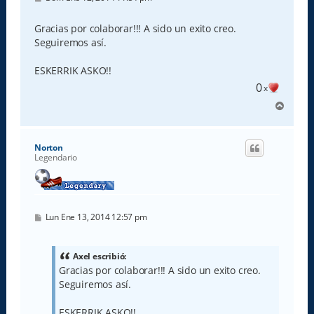
e
n
s
Gracias por colaborar!!! A sido un exito creo.
a
Seguiremos así.
j
e
ESKERRIK ASKO!!
0
x
A
r
r
i
Norton
b
Legendario
a
M
Lun Ene 13, 2014 12:57 pm
e
n
s
a
Axel escribió:
j
Gracias por colaborar!!! A sido un exito creo.
e
Seguiremos así.
ESKERRIK ASKO!!