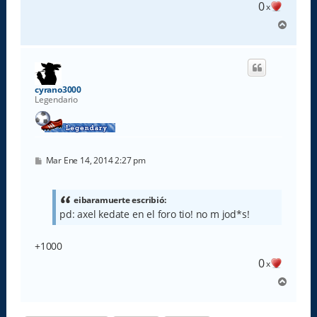
0
x
A
r
r
i
b
a
cyrano3000
Legendario
M
Mar Ene 14, 2014 2:27 pm
e
n
s
a
eibaramuerte escribió:
j
pd: axel kedate en el foro tio! no m jod*s!
e
+1000
0
x
A
r
r