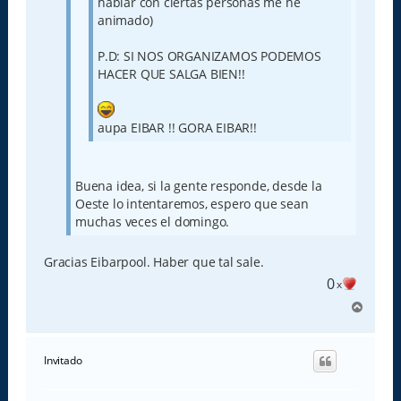
hablar con ciertas personas me he
animado)
P.D: SI NOS ORGANIZAMOS PODEMOS
HACER QUE SALGA BIEN!!
aupa EIBAR !! GORA EIBAR!!
Buena idea, si la gente responde, desde la
Oeste lo intentaremos, espero que sean
muchas veces el domingo.
Gracias Eibarpool. Haber que tal sale.
0
x
A
r
r
i
Invitado
b
a