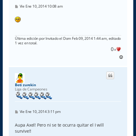
M
Vie Ene 10, 2014 10:08 am
e
n
s
a
j
e
Última edición por
Invitado
el Dom Feb 09, 2014 1:44 am, editado
1 vez en total.
0
x
A
r
r
i
b
a
Beti zurekin
Liga de Campeones
M
Vie Ene 10, 2014 3:11 pm
e
n
s
Aupa Axel! Pero ni se te ocurra quitar el I will
a
survive!!
j