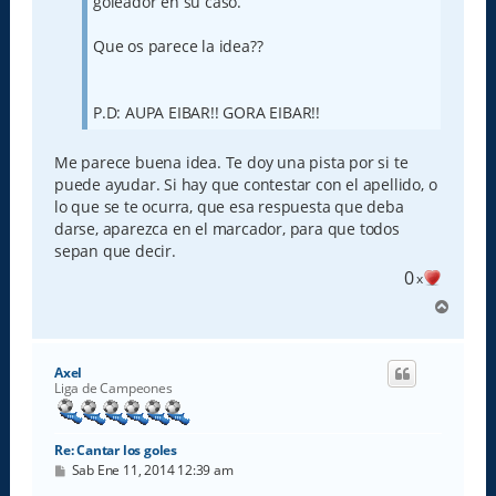
goleador en su caso.
Que os parece la idea??
P.D: AUPA EIBAR!! GORA EIBAR!!
Me parece buena idea. Te doy una pista por si te
puede ayudar. Si hay que contestar con el apellido, o
lo que se te ocurra, que esa respuesta que deba
darse, aparezca en el marcador, para que todos
sepan que decir.
0
x
A
r
r
i
Axel
b
Liga de Campeones
a
Re: Cantar los goles
M
Sab Ene 11, 2014 12:39 am
e