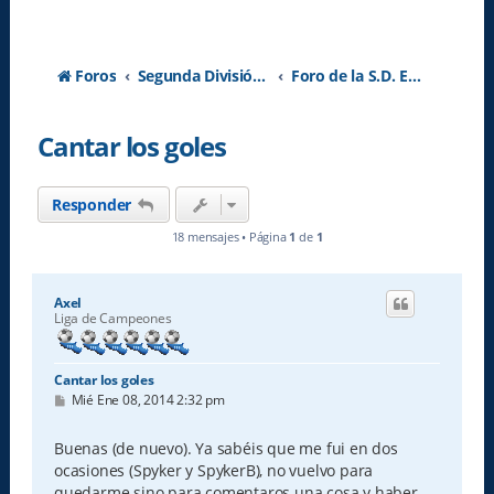
Foros
Segunda División A - Temporada 2026-2027
Foro de la S.D. Eibar
Cantar los goles
Responder
18 mensajes • Página
1
de
1
Axel
Liga de Campeones
Cantar los goles
M
Mié Ene 08, 2014 2:32 pm
e
n
s
Buenas (de nuevo). Ya sabéis que me fui en dos
a
ocasiones (Spyker y SpykerB), no vuelvo para
j
e
quedarme sino para comentaros una cosa y haber