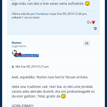
a
algo más, con dos o tres veces sería suficiente.
j
e
Última edición por
Huntelaar
el Jue Ene 09, 2014 12:24 pm,
editado 1 vez en total.
0
x
A
r
r
i
Norton
b
Legendario
a
M
Mié Ene 08, 2014 5:27 pm
e
n
s
Axel, aspaldiko. Pozten naiz berriz foruan aritzea.
a
j
e
Ideia ona iruditzen zait. Hori bai, ez det uste jendiak
zarata asko aterako duenik. Ala ere probatzeagatik ez
da ezer galtzen. Total, gratis da
GORA EIBAR!!!