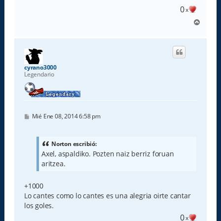
0
x
A
r
r
i
b
a
cyrano3000
Legendario
M
Mié Ene 08, 2014 6:58 pm
e
n
s
a
Norton escribió:
j
Axel, aspaldiko. Pozten naiz berriz foruan
e
aritzea.
+1000
Lo cantes como lo cantes es una alegria oirte cantar
los goles.
0
x