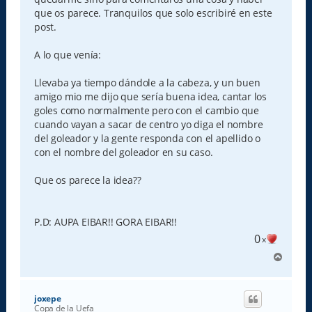
que os parece. Tranquilos que solo escribiré en este
post.
A lo que venía:
Llevaba ya tiempo dándole a la cabeza, y un buen
amigo mio me dijo que sería buena idea, cantar los
goles como normalmente pero con el cambio que
cuando vayan a sacar de centro yo diga el nombre
del goleador y la gente responda con el apellido o
con el nombre del goleador en su caso.
Que os parece la idea??
P.D: AUPA EIBAR!! GORA EIBAR!!
0
x
A
r
r
i
joxepe
b
Copa de la Uefa