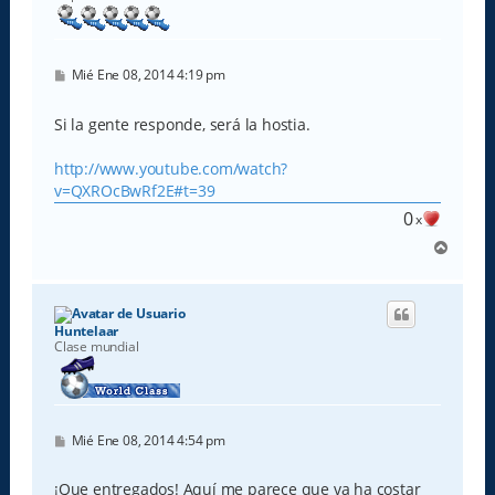
a
M
Mié Ene 08, 2014 4:19 pm
e
n
s
Si la gente responde, será la hostia.
a
j
e
http://www.youtube.com/watch?
v=QXROcBwRf2E#t=39
0
x
A
r
r
i
b
Huntelaar
a
Clase mundial
M
Mié Ene 08, 2014 4:54 pm
e
n
s
¡Que entregados! Aquí me parece que va ha costar