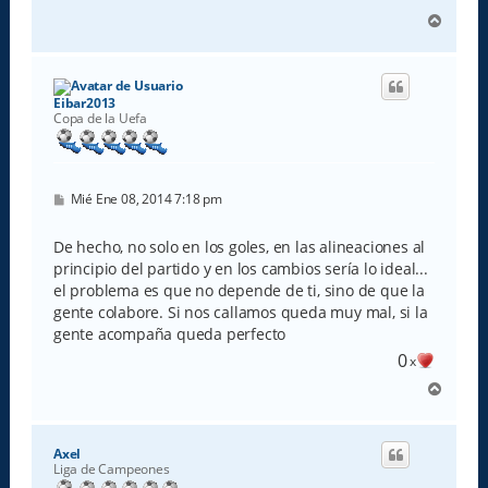
A
r
r
i
b
Eibar2013
a
Copa de la Uefa
M
Mié Ene 08, 2014 7:18 pm
e
n
s
De hecho, no solo en los goles, en las alineaciones al
a
principio del partido y en los cambios sería lo ideal...
j
e
el problema es que no depende de ti, sino de que la
gente colabore. Si nos callamos queda muy mal, si la
gente acompaña queda perfecto
0
x
A
r
r
i
Axel
b
Liga de Campeones
a