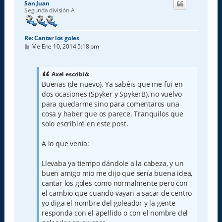
San Juan
b
Segunda división A
a
Re: Cantar los goles
M
Vie Ene 10, 2014 5:18 pm
e
n
s
a
Axel escribió:
j
Buenas (de nuevo). Ya sabéis que me fui en
e
dos ocasiones (Spyker y SpykerB), no vuelvo
para quedarme sino para comentaros una
cosa y haber que os parece. Tranquilos que
solo escribiré en este post.
A lo que venía:
Llevaba ya tiempo dándole a la cabeza, y un
buen amigo mio me dijo que sería buena idea,
cantar los goles como normalmente pero con
el cambio que cuando vayan a sacar de centro
yo diga el nombre del goleador y la gente
responda con el apellido o con el nombre del