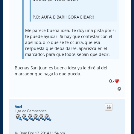
P.D: AUPA EIBAR!! GORA EIBAR!!
Me parece buena idea. Te doy una pista por si
te puede ayudar. Si hay que contestar con el
apellido, o lo que se te ocurra, que esa
respuesta que deba darse, aparezca en el
marcador, para que todos sepan que decir.
Buenas San Juan es buena idea ya le diré al del
marcador que haga lo que pueda.
0
x
A
r
r
i
Axel
b
Liga de Campeones
a
M
Dom Ene 12, 2014 11:54 pm