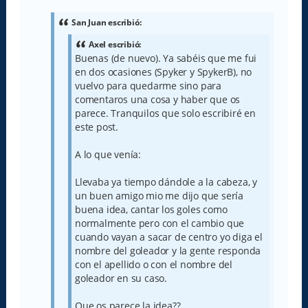
n
s
a
San Juan escribió:
j
e
Axel escribió:
Buenas (de nuevo). Ya sabéis que me fui
en dos ocasiones (Spyker y SpykerB), no
vuelvo para quedarme sino para
comentaros una cosa y haber que os
parece. Tranquilos que solo escribiré en
este post.
A lo que venía:
Llevaba ya tiempo dándole a la cabeza, y
un buen amigo mio me dijo que sería
buena idea, cantar los goles como
normalmente pero con el cambio que
cuando vayan a sacar de centro yo diga el
nombre del goleador y la gente responda
con el apellido o con el nombre del
goleador en su caso.
Que os parece la idea??