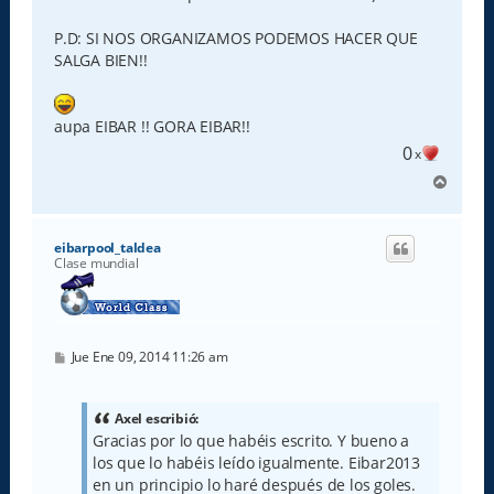
P.D: SI NOS ORGANIZAMOS PODEMOS HACER QUE
SALGA BIEN!!
aupa EIBAR !! GORA EIBAR!!
0
x
A
r
r
i
eibarpool_taldea
b
Clase mundial
a
M
Jue Ene 09, 2014 11:26 am
e
n
s
a
Axel escribió:
j
Gracias por lo que habéis escrito. Y bueno a
e
los que lo habéis leído igualmente. Eibar2013
en un principio lo haré después de los goles.