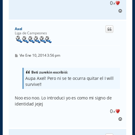
e
0
x
A
r
r
i
Axel
b
Liga de Campeones
a
M
Vie Ene 10, 2014 3:56 pm
e
n
s
a
Beti zurekin escribió:
j
Aupa Axel! Pero ni se te ocurra quitar el I will
e
survive!!
Noo eso noo. Lo introduci yo es como mi signo de
identidad jejej
0
x
A
r
r
i