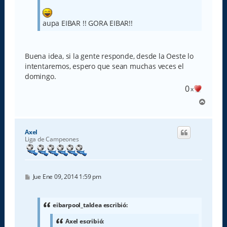
aupa EIBAR !! GORA EIBAR!!
Buena idea, si la gente responde, desde la Oeste lo
intentaremos, espero que sean muchas veces el
domingo.
0
x
A
r
r
i
Axel
b
Liga de Campeones
a
M
Jue Ene 09, 2014 1:59 pm
e
n
s
a
eibarpool_taldea escribió:
j
e
Axel escribió: