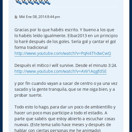
M
Mié Ene 08, 2014 8:44 pm
e
n
s
Gracias por lo que habéis escrito. Y bueno a los que
a
lo habéis leído igualmente. Eibar2013 en un principio
j
e
lo haré después de los goles. Sería gol y cantar el gol
forma tradicional
http://www.youtube.com/watch?v=PqN4ThdwCwQ
Después el mítico I will survive. Desde el minuto 3:24.
http://www.youtube.com/watch?v=AVV1Aqgfd5E
y por fin cuando vayan a sacar de centro o ya una vez
sacado y la gente tranquila, que se me oiga bien, y a
probar suerte.
Todo esto lo hago, para dar un poco de ambientillo y
hacer un poco mas participe a todo el estadio. A
parte que sabéis que estoy abierto a escuchar cosas
nuevas. (Este tema salio hace meses y después de
hablar con ciertas personas me he animado)