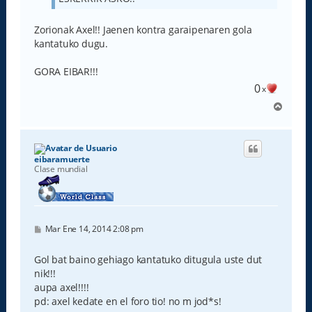
Zorionak Axel!! Jaenen kontra garaipenaren gola
kantatuko dugu.
GORA EIBAR!!!
0
x
A
r
r
i
b
eibaramuerte
a
Clase mundial
M
Mar Ene 14, 2014 2:08 pm
e
n
s
Gol bat baino gehiago kantatuko ditugula uste dut
a
nik!!!
j
e
aupa axel!!!!
pd: axel kedate en el foro tio! no m jod*s!