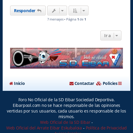
r
i
Responder
b
a
7 mensajes • Página
1
de
1
Ir a
Inicio
Contactar
Policies
Foro No Oficial de la SD Eibar Sociedad Deportiva.
Eibarpool.com no se hace responsable de las opiniones
vertidas por sus usuarios, cada usuario es responsable de los
mismos.
Web Oficial de la SD Eibar
-
Web Oficial del Arrate Eibar Eskubaloia
-
Política de Privacidad