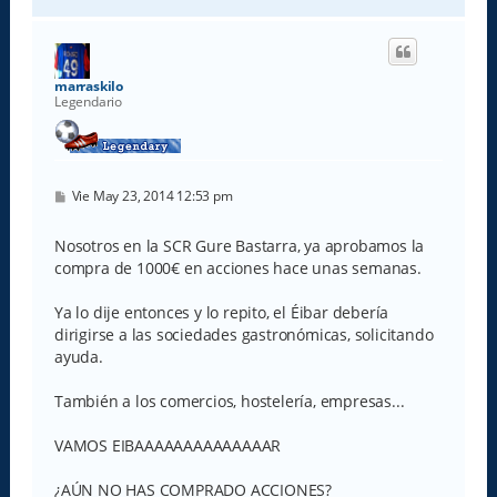
r
r
i
b
a
marraskilo
Legendario
M
Vie May 23, 2014 12:53 pm
e
n
s
Nosotros en la SCR Gure Bastarra, ya aprobamos la
a
compra de 1000€ en acciones hace unas semanas.
j
e
Ya lo dije entonces y lo repito, el Éibar debería
dirigirse a las sociedades gastronómicas, solicitando
ayuda.
También a los comercios, hostelería, empresas...
VAMOS EIBAAAAAAAAAAAAAAR
¿AÚN NO HAS COMPRADO ACCIONES?