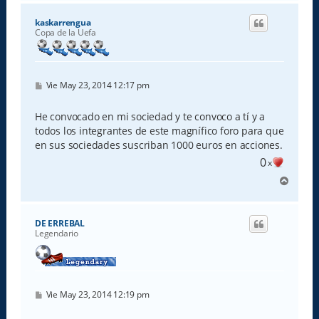
r
i
kaskarrengua
b
Copa de la Uefa
a
M
Vie May 23, 2014 12:17 pm
e
n
s
He convocado en mi sociedad y te convoco a tí y a
a
todos los integrantes de este magnífico foro para que
j
e
en sus sociedades suscriban 1000 euros en acciones.
0
x
A
r
r
i
DE ERREBAL
b
Legendario
a
M
Vie May 23, 2014 12:19 pm
e
n