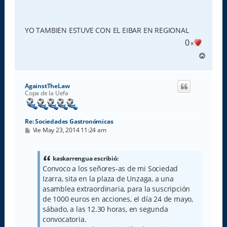
YO TAMBIEN ESTUVE CON EL EIBAR EN REGIONAL
0
x
A
r
r
i
AgainstTheLaw
b
Copa de la Uefa
a
Re: Sociedades Gastronómicas
M
Vie May 23, 2014 11:24 am
e
n
s
a
kaskarrengua escribió:
j
Convoco a los señores-as de mi Sociedad
e
Izarra, sita en la plaza de Unzaga, a una
asamblea extraordinaria, para la suscripción
de 1000 euros en acciones, el día 24 de mayo,
sábado, a las 12.30 horas, en segunda
convocatoria.