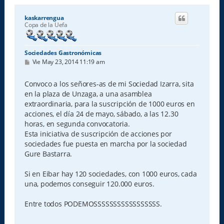
kaskarrengua
Copa de la Uefa
Sociedades Gastronómicas
M
Vie May 23, 2014 11:19 am
e
n
s
Convoco a los señores-as de mi Sociedad Izarra, sita
a
en la plaza de Unzaga, a una asamblea
j
e
extraordinaria, para la suscripción de 1000 euros en
acciones, el día 24 de mayo, sábado, a las 12.30
horas, en segunda convocatoria.
Esta iniciativa de suscripción de acciones por
sociedades fue puesta en marcha por la sociedad
Gure Bastarra.
Si en Eibar hay 120 sociedades, con 1000 euros, cada
una, podemos conseguir 120.000 euros.
Entre todos PODEMOSSSSSSSSSSSSSSSSS.