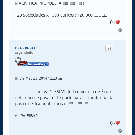
s
MAGNIFICA PROPUESTA !!!!!!!!!!!!!!!!!!!!!
a
j
e
120 Sociedades x 1000 euritos : 120.000 ....OLÉ.
0
x
A
r
r
i
DE ERREBAL
b
Legendario
a
M
Vie May 23, 2014 12:23 pm
e
n
s
..................en las IGLESIAS de la comarca de Éibar,
a
deberían de pasar el felpudo para recaudar pasta
j
e
para nuestra noble causa !!!!!!!!!!!!!!!!!!!
AUPA EIBAR.
0
x
A