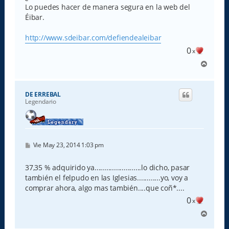
Lo puedes hacer de manera segura en la web del
Éibar.
http://www.sdeibar.com/defiendealeibar
0
x
A
r
r
i
DE ERREBAL
b
Legendario
a
M
Vie May 23, 2014 1:03 pm
e
n
s
37,35 % adquirido ya........................lo dicho, pasar
a
también el felpudo en las Iglesias............yo, voy a
j
e
comprar ahora, algo mas también....que coñ*....
0
x
A
r