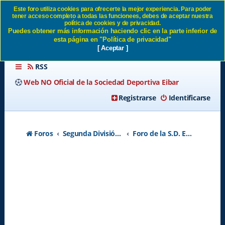
Este foro utiliza cookies para ofrecerte la mejor experiencia. Para poder
tener acceso completo a todas las funcionees, debes de aceptar nuestra
Sociedades Gastronómicas
política de cookies y de privacidad.
Puedes obtener más información haciendo clic en la parte inferior de
SD Eibar
esta página en "Política de privacidad"
[ Aceptar ]
RSS
Web NO Oficial de la Sociedad Deportiva Eibar
Registrarse
Identificarse
Foros
Segunda División A - Temporada 2026-2027
Foro de la S.D. Eibar