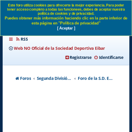
Este foro utiliza cookies para ofrecerte la mejor experiencia. Para poder
tener acceso completo a todas las funcionees, debes de aceptar nuestra
EIBAR PRIMERAN! (Video)
política de cookies y de privacidad.
Puedes obtener más información haciendo clic en la parte inferior de
SD Eibar
esta página en "Política de privacidad"
[ Aceptar ]
RSS
Web NO Oficial de la Sociedad Deportiva Eibar
Registrarse
Identificarse
Foros
Segunda División A - Temporada 2026-2027
Foro de la S.D. Eibar