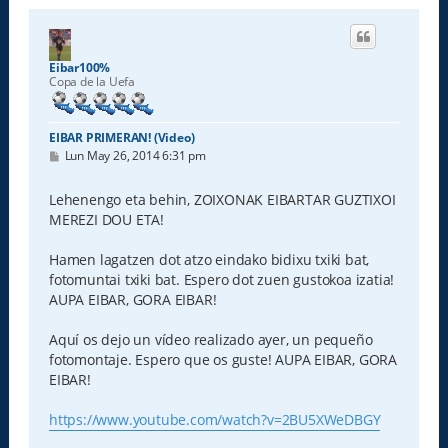
Eibar100%
Copa de la Uefa
EIBAR PRIMERAN! (Video)
M
Lun May 26, 2014 6:31 pm
e
n
s
Lehenengo eta behin, ZOIXONAK EIBARTAR GUZTIXOI
a
MEREZI DOU ETA!
j
e
Hamen lagatzen dot atzo eindako bidixu txiki bat,
fotomuntai txiki bat. Espero dot zuen gustokoa izatia!
AUPA EIBAR, GORA EIBAR!
Aquí os dejo un vídeo realizado ayer, un pequeño
fotomontaje. Espero que os guste! AUPA EIBAR, GORA
EIBAR!
https://www.youtube.com/watch?v=2BU5XWeDBGY