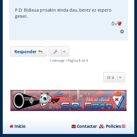
P.D: Bidixua prisakin einda dau, berez ez espero
geixei.
0
x
A
r
r
i
Responder
b
a
1 mensaje • Página
1
de
1
Ir a
Inicio
Contactar
Policies