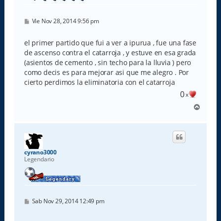
M
Vie Nov 28, 2014 9:56 pm
e
n
s
el primer partido que fui a ver a ipurua , fue una fase
a
de ascenso contra el catarroja , y estuve en esa grada
j
e
(asientos de cemento , sin techo para la lluvia ) pero
como decis es para mejorar asi que me alegro . Por
cierto perdimos la eliminatoria con el catarroja
0
x
A
r
r
i
b
a
cyrano3000
Legendario
M
Sab Nov 29, 2014 12:49 pm
e
n