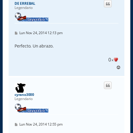
i
DE ERREBAL
b
Legendario
a
M
Lun Nov 24, 2014 12:13 pm
e
n
s
Perfecto. Un abrazo.
a
j
e
0
x
A
r
r
i
b
a
cyrano3000
Legendario
M
Lun Nov 24, 2014 12:55 pm
e
n