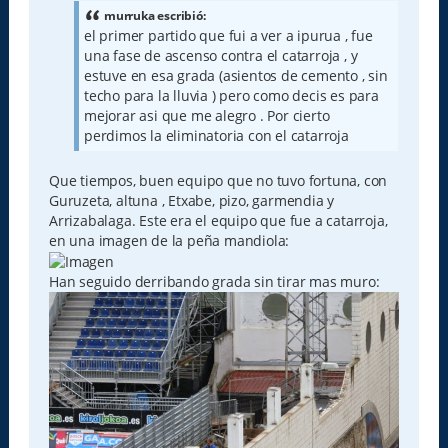
s
a
murruka escribió:
j
el primer partido que fui a ver a ipurua , fue
e
una fase de ascenso contra el catarroja , y
estuve en esa grada (asientos de cemento , sin
techo para la lluvia ) pero como decis es para
mejorar asi que me alegro . Por cierto
perdimos la eliminatoria con el catarroja
Que tiempos, buen equipo que no tuvo fortuna, con
Guruzeta, altuna , Etxabe, pizo, garmendia y
Arrizabalaga. Este era el equipo que fue a catarroja,
en una imagen de la peña mandiola:
Han seguido derribando grada sin tirar mas muro: