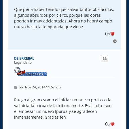
e
n
s
Que pena haber tenido que salvar tantos obstáculos,
a
algunos absurdos por cierto, porque las obras
j
e
podrían ir muy adelantadas. Ahora no habrá campo
nuevo hasta la temporada que viene.
0
x
A
r
r
i
DE ERREBAL
b
Legendario
a
M
Lun Nov 24, 2014 11:57 am
e
n
s
Ruego al gran cyrano el iniciar un nuevo post con la
a
ya iniciada obroa de la tribuna norte. Esas fotos son
j
e
el empezar un nuevo Ipurua y se agradecen
inmensamente. Gracias fen
0
x