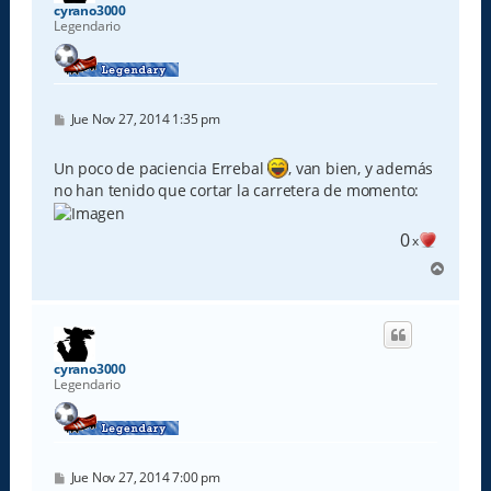
a
cyrano3000
Legendario
M
Jue Nov 27, 2014 1:35 pm
e
n
s
Un poco de paciencia Errebal
, van bien, y además
a
no han tenido que cortar la carretera de momento:
j
e
0
x
A
r
r
i
b
a
cyrano3000
Legendario
M
Jue Nov 27, 2014 7:00 pm