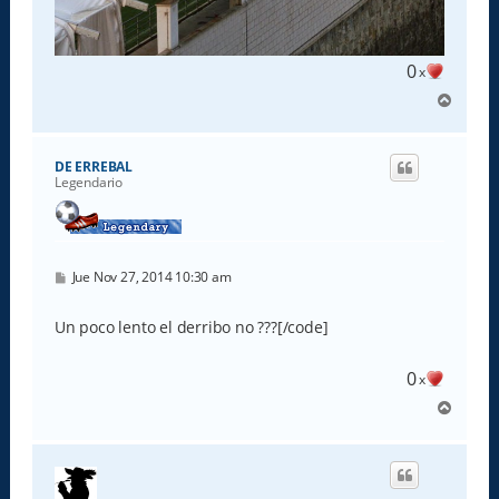
0
x
A
r
r
i
DE ERREBAL
b
Legendario
a
M
Jue Nov 27, 2014 10:30 am
e
n
s
Un poco lento el derribo no ???[/code]
a
j
e
0
x
A
r
r
i
b