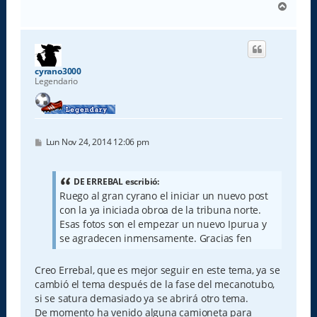
A
r
r
i
b
a
cyrano3000
Legendario
M
Lun Nov 24, 2014 12:06 pm
e
n
s
a
DE ERREBAL escribió:
j
Ruego al gran cyrano el iniciar un nuevo post
e
con la ya iniciada obroa de la tribuna norte.
Esas fotos son el empezar un nuevo Ipurua y
se agradecen inmensamente. Gracias fen
Creo Errebal, que es mejor seguir en este tema, ya se
cambió el tema después de la fase del mecanotubo,
si se satura demasiado ya se abrirá otro tema.
De momento ha venido alguna camioneta para