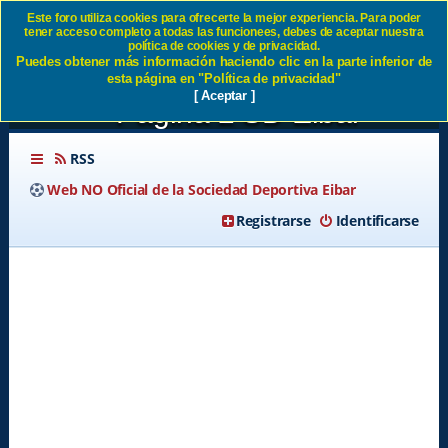
Este foro utiliza cookies para ofrecerte la mejor experiencia. Para poder
tener acceso completo a todas las funcionees, debes de aceptar nuestra
Segunda fase de las obras de
política de cookies y de privacidad.
Puedes obtener más información haciendo clic en la parte inferior de
Ampliación de Ipurua -
esta página en "Política de privacidad"
[ Aceptar ]
Página 2 SD Eibar
RSS
Web NO Oficial de la Sociedad Deportiva Eibar
Registrarse
Identificarse