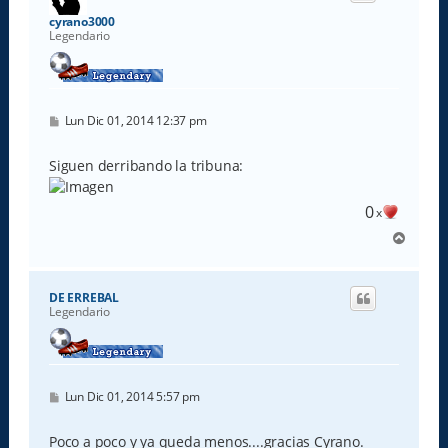
a
cyrano3000
Legendario
M
Lun Dic 01, 2014 12:37 pm
e
n
s
Siguen derribando la tribuna:
a
j
e
0
x
A
r
r
i
DE ERREBAL
b
Legendario
a
M
Lun Dic 01, 2014 5:57 pm
e
n
s
Poco a poco y ya queda menos....gracias Cyrano.