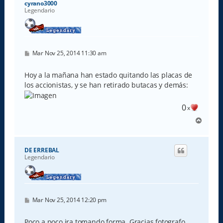
cyrano3000
Legendario
M
Mar Nov 25, 2014 11:30 am
e
n
s
Hoy a la mañana han estado quitando las placas de
a
los accionistas, y se han retirado butacas y demás:
j
e
0
x
A
r
r
i
DE ERREBAL
b
Legendario
a
M
Mar Nov 25, 2014 12:20 pm
e
n
s
Poco a poco ira tomando forma. Gracias fotografo