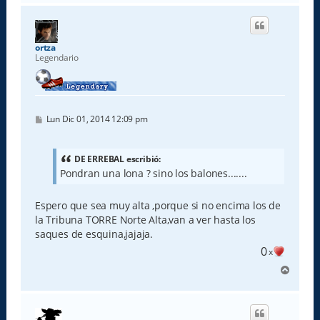
r
i
b
a
ortza
Legendario
M
Lun Dic 01, 2014 12:09 pm
e
n
s
a
DE ERREBAL escribió:
j
Pondran una lona ? sino los balones.......
e
Espero que sea muy alta ,porque si no encima los de
la Tribuna TORRE Norte Alta,van a ver hasta los
saques de esquina,jajaja.
0
x
A
r
r
i
b