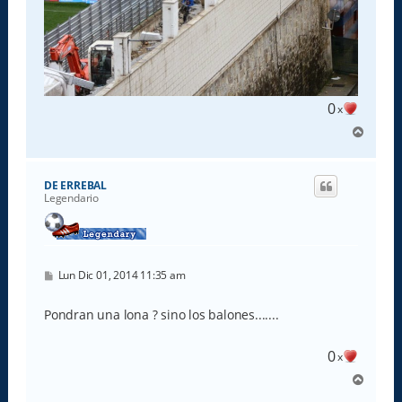
0
x
A
r
r
i
DE ERREBAL
b
Legendario
a
M
Lun Dic 01, 2014 11:35 am
e
n
s
Pondran una lona ? sino los balones.......
a
j
e
0
x
A
r