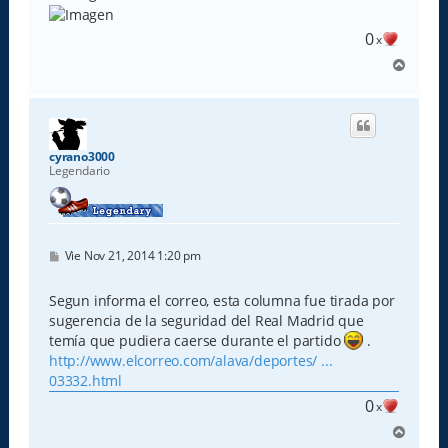
0
x
A
r
r
i
b
a
cyrano3000
Legendario
M
Vie Nov 21, 2014 1:20 pm
e
n
s
Segun informa el correo, esta columna fue tirada por
a
sugerencia de la seguridad del Real Madrid que
j
e
temía que pudiera caerse durante el partido
.
http://www.elcorreo.com/alava/deportes/ ...
03332.html
0
x
A