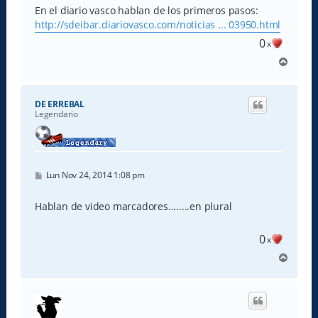
s
En el diario vasco hablan de los primeros pasos:
a
http://sdeibar.diariovasco.com/noticias ... 03950.html
j
e
0
x
A
r
r
i
DE ERREBAL
b
Legendario
a
M
Lun Nov 24, 2014 1:08 pm
e
n
s
Hablan de video marcadores........en plural
a
j
e
0
x
A
r
r
i
b
a