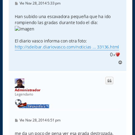
M
Vie Nov 28, 2014 5:33 pm
e
n
s
Han subido una escavadora pequeña que ha ido
a
rompiendo las gradas durante todo el día:
j
e
El diario vasco informa con otra foto:
http://sdeibar.diariovasco.com/noticias ... 33136.html
0
x
A
r
r
i
b
a
Administrador
Legendario
M
Vie Nov 28, 2014 6:51 pm
e
n
s
me da un poco de pena ver esa grada destrozada,