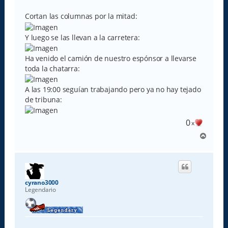
e
n
s
Cortan las columnas por la mitad:
a
j
e
Y luego se las llevan a la carretera:
Ha venido el camión de nuestro espónsor a llevarse
toda la chatarra:
A las 19:00 seguían trabajando pero ya no hay tejado
de tribuna:
0
x
A
r
r
i
b
a
cyrano3000
Legendario