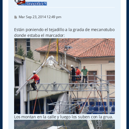
M
Mar Sep 23, 2014 12:49 pm
e
n
s
Están poniendo el tejadillo a la grada de mecanotubo
a
donde estaba el marcador:
j
e
Los montan en la calle y luego los suben con la grua.