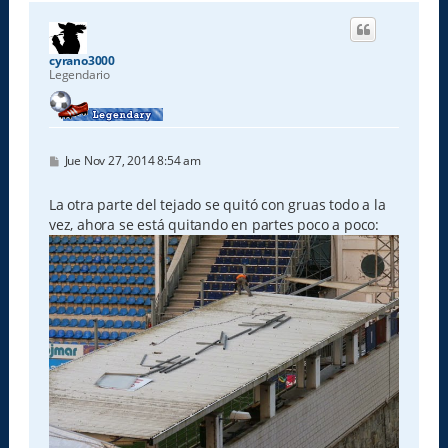
r
i
b
a
cyrano3000
Legendario
M
Jue Nov 27, 2014 8:54 am
e
n
s
La otra parte del tejado se quitó con gruas todo a la
a
vez, ahora se está quitando en partes poco a poco:
j
e