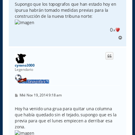
s
Supongo que los topografos que han estado hoy en
a
ipurua habrán tomado medidas previas para la
j
e
construcción de la nueva tribuna norte:
0
x
A
r
r
i
b
a
cyrano3000
Legendario
M
Mié Nov 19, 2014 9:18 am
e
n
s
Hoy ha venido una grua para quitar una columna
a
que había quedado sin el tejado, supongo que es la
j
e
previa para que el lunes empiecen a derribar esa
zona.