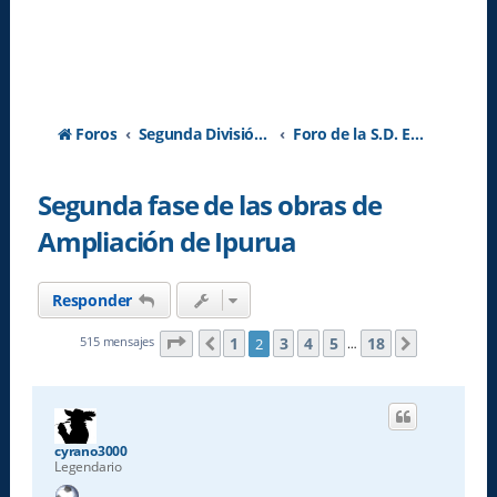
Foros
Segunda División A - Temporada 2026-2027
Foro de la S.D. Eibar
Segunda fase de las obras de
Ampliación de Ipurua
Responder
Página
2
de
18
1
3
4
5
18
515 mensajes
2
Anterior
Siguiente
…
cyrano3000
Legendario