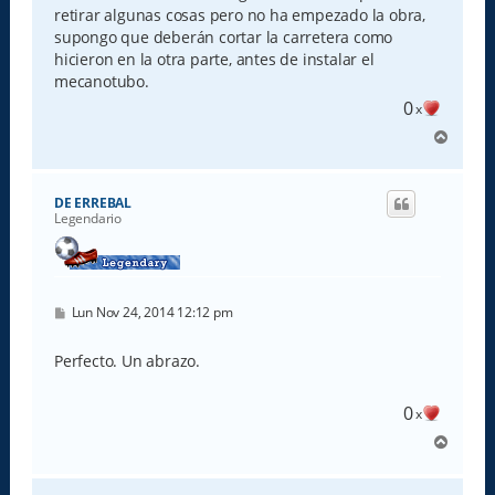
retirar algunas cosas pero no ha empezado la obra,
supongo que deberán cortar la carretera como
hicieron en la otra parte, antes de instalar el
mecanotubo.
0
x
A
r
r
i
DE ERREBAL
b
Legendario
a
M
Lun Nov 24, 2014 12:12 pm
e
n
s
Perfecto. Un abrazo.
a
j
e
0
x
A
r
r