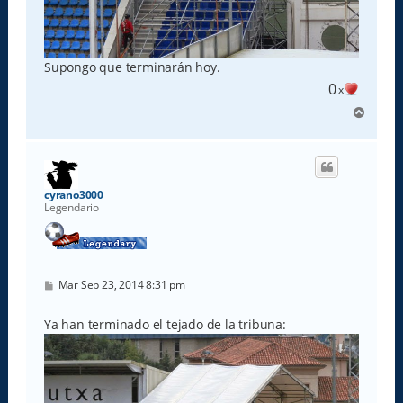
Supongo que terminarán hoy.
0
x
A
r
r
i
b
a
cyrano3000
Legendario
M
Mar Sep 23, 2014 8:31 pm
e
n
s
Ya han terminado el tejado de la tribuna:
a
j
e