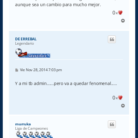
a
aunque sea un cambio para mucho mejor.
j
e
0
x
A
r
r
i
DE ERREBAL
b
Legendario
a
M
Vie Nov 28, 2014 7:03 pm
e
n
s
Y a mi tb admin......pero va a quedar fenomenal.....
a
j
e
0
x
A
r
r
i
murruka
b
Liga de Campeones
a