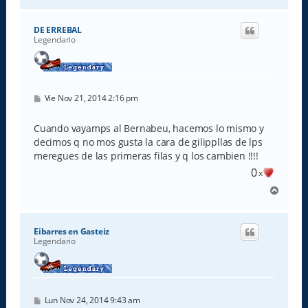
r
r
i
DE ERREBAL
b
Legendario
a
M
Vie Nov 21, 2014 2:16 pm
e
n
s
Cuando vayamps al Bernabeu, hacemos lo mismo y
a
decimos q no mos gusta la cara de gilippllas de lps
j
e
meregues de las primeras filas y q los cambien !!!!
0
x
A
r
r
i
Eibarres en Gasteiz
b
Legendario
a
M
Lun Nov 24, 2014 9:43 am