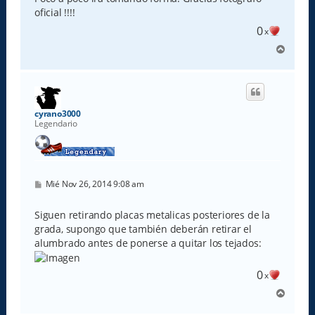
a
oficial !!!!
j
e
0
x
A
r
r
i
b
a
cyrano3000
Legendario
M
Mié Nov 26, 2014 9:08 am
e
n
s
Siguen retirando placas metalicas posteriores de la
a
grada, supongo que también deberán retirar el
j
e
alumbrado antes de ponerse a quitar los tejados:
0
x
A
r