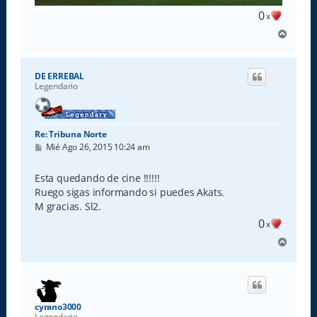
0
x
A
r
r
i
DE ERREBAL
b
Legendario
a
Re: Tribuna Norte
M
Mié Ago 26, 2015 10:24 am
e
n
s
Esta quedando de cine !!!!!!
a
Ruego sigas informando si puedes Akats.
j
e
M gracias. Sl2.
0
x
A
r
r
i
b
a
cyrano3000
Legendario