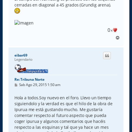
cerradas en diagonal a 45 grados (Grundig arena).
0
x
A
r
r
i
eibar69
b
Legendario
a
Re: Tribuna Norte
M
Sab Ago 29, 2015 1:50 am
e
n
s
Hola a todos.Soy nuevo en el foro. Llevo un tiempo
a
siguiendolo y la verdad es que el hilo de la obra de
j
e
Ipurua me está gustando mucho. Me gustaría
comentar respecto al futuro aspecto que pueda
coger ipurua y algunos comentarios que hacéis
respecto a las esquinas y tal que ya hace un mes