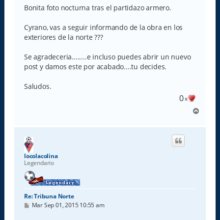
s
Bonita foto nocturna tras el partidazo armero.
a
j
e
Cyrano, vas a seguir informando de la obra en los
exteriores de la norte ???
Se agradeceria........e incluso puedes abrir un nuevo
post y damos este por acabado....tu decides.
Saludos.
0
x
A
r
r
i
b
a
locolacolina
Legendario
Re: Tribuna Norte
M
Mar Sep 01, 2015 10:55 am
e
n