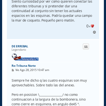
Siento curiosidad por ver como quieren conectar las
diferentes tribunas y si pretender dar una
continuidad al conjunto sin tener los actuales
espacios en las esquinas. Podría quedar una campo
la mar de coqueto. Pequeño pero matón.
0
x
A
r
r
i
DE ERREBAL
b
Legendario
a
Re: Tribuna Norte
M
Vie Ago 28, 2015 10:47 am
e
n
s
Siempre he dicho q las cuatro esquinas son muy
a
aprovechables. Sobre todo las del anexo.
j
e
Pero en posicion \_________________/ no como
continuacion a la largura de la bombonera, sino
como cierre en esquinera, en angulo de45 º.