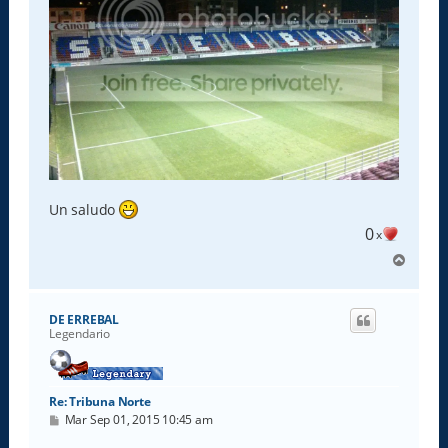
Un saludo
0
x
A
r
r
i
DE ERREBAL
b
Legendario
a
Re: Tribuna Norte
M
Mar Sep 01, 2015 10:45 am
e
n