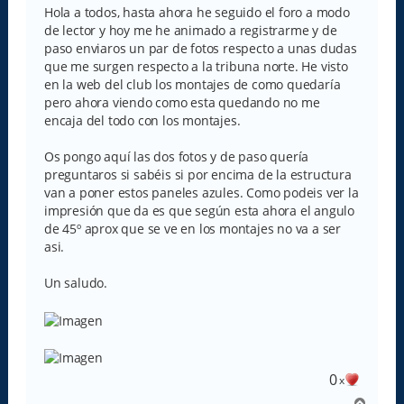
s
Hola a todos, hasta ahora he seguido el foro a modo
a
de lector y hoy me he animado a registrarme y de
j
e
paso enviaros un par de fotos respecto a unas dudas
que me surgen respecto a la tribuna norte. He visto
en la web del club los montajes de como quedaría
pero ahora viendo como esta quedando no me
encaja del todo con los montajes.
Os pongo aquí las dos fotos y de paso quería
preguntaros si sabéis si por encima de la estructura
van a poner estos paneles azules. Como podeis ver la
impresión que da es que según esta ahora el angulo
de 45º aprox que se ve en los montajes no va a ser
asi.
Un saludo.
0
x
A