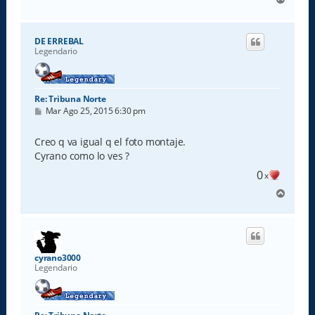
r
r
i
DE ERREBAL
b
Legendario
a
Re: Tribuna Norte
M
Mar Ago 25, 2015 6:30 pm
e
n
s
Creo q va igual q el foto montaje.
a
Cyrano como lo ves ?
j
e
0
x
A
r
r
i
b
a
cyrano3000
Legendario