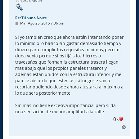
Tercera división
a
Re: Tribuna Norte
M
Mar Ago 25, 2015 7:36 pm
e
n
s
Si yo también creo que ahora están intentando poner
a
lo mínimo o lo básico sin gastar demasiado tiempo y
j
e
dinero para cumplir los requisitos mínimos, pero mi
duda venía porque si os fijáis los hierros o
travesaños que forman la estructura trasera llegan
mas abajo que los propios paneles traseros y
además están unidos con la estructura inferior y me
parece absurdo que estén así si luego se van a
recortar pudiendo desde ahora ajustarla al máximo a
lo que sera posteriormente.
Sin más, no tiene excesiva importancia, pero si da
una sensación de menor amplitud a la calle.
0
x
A
r
r