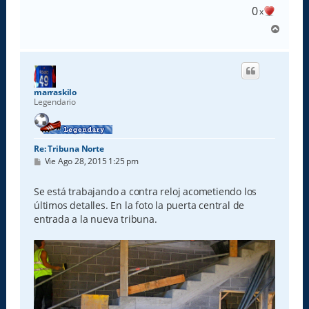
0
x
A
r
r
i
b
a
marraskilo
Legendario
Re: Tribuna Norte
M
Vie Ago 28, 2015 1:25 pm
e
n
s
Se está trabajando a contra reloj acometiendo los
a
últimos detalles. En la foto la puerta central de
j
e
entrada a la nueva tribuna.