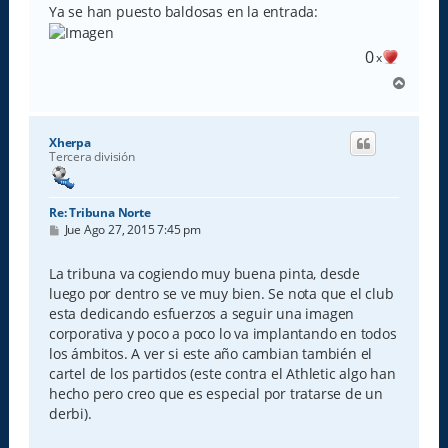
Ya se han puesto baldosas en la entrada:
0
x
A
r
r
i
Xherpa
b
Tercera división
a
Re: Tribuna Norte
M
Jue Ago 27, 2015 7:45 pm
e
n
s
La tribuna va cogiendo muy buena pinta, desde
a
luego por dentro se ve muy bien. Se nota que el club
j
e
esta dedicando esfuerzos a seguir una imagen
corporativa y poco a poco lo va implantando en todos
los ámbitos. A ver si este año cambian también el
cartel de los partidos (este contra el Athletic algo han
hecho pero creo que es especial por tratarse de un
derbi).