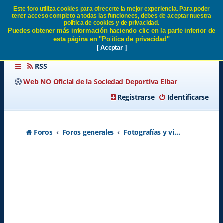
Este foro utiliza cookies para ofrecerte la mejor experiencia. Para poder
tener acceso completo a todas las funcionees, debes de aceptar nuestra
Tribuna Norte - Página 11 SD
política de cookies y de privacidad.
Puedes obtener más información haciendo clic en la parte inferior de
Eibar
esta página en "Política de privacidad"
[ Aceptar ]
RSS
Web NO Oficial de la Sociedad Deportiva Eibar
Registrarse
Identificarse
Foros
Foros generales
Fotografías y videos de los partidos de la SD Eibar