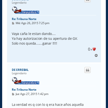
b
Legendario
a
Re: Tribuna Norte
M
Mié Ago 26, 2015 7:25 pm
e
n
s
Vaya caña le estan dando....
a
Ya hay autorizacion de su apertura de GV.
j
e
Solo nos queda.......ganar !!!!!
0
x
A
r
r
i
DE ERREBAL
b
Legendario
a
Re: Tribuna Norte
M
Jue Ago 27, 2015 1:42 pm
e
n
s
La verdad es q con lo q era hace años aquella
a