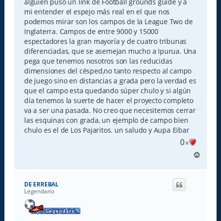
alguien puso un link de Football grounds guide y a
mi entender el espejo más real en el que nos
podemos mirar son los campos de la League Two de
Inglaterra. Campos de entre 9000 y 15000
espectadores la gran mayoría y de cuatro tribunas
diferenciadas, que se asemejan mucho a Ipurua. Una
pega que tenemos nosotros son las reducidas
dimensiones del césped,no tanto respecto al campo
de juego sino en distancias a grada pero la verdad es
que el campo esta quedando súper chulo y si algún
día tenemos la suerte de hacer el proyecto completo
va a ser una pasada. No creo que necesitemos cerrar
las esquinas con grada, un ejemplo de campo bien
chulo es el de Los Pajaritos. un saludo y Aupa Eibar
0
x
A
r
r
i
DE ERREBAL
b
Legendario
a