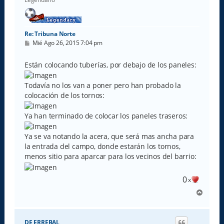
Re: Tribuna Norte
M
Mié Ago 26, 2015 7:04 pm
e
n
s
Están colocando tuberías, por debajo de los paneles:
a
j
e
Todavía no los van a poner pero han probado la
colocación de los tornos:
Ya han terminado de colocar los paneles traseros:
Ya se va notando la acera, que será mas ancha para
la entrada del campo, donde estarán los tornos,
menos sitio para aparcar para los vecinos del barrio:
0
x
A
r
r
i
DE ERREBAL