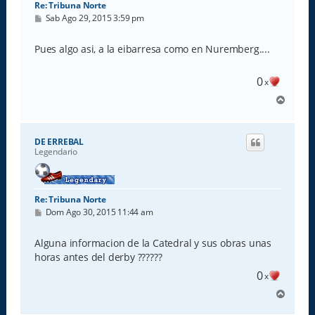
Re: Tribuna Norte
M
Sab Ago 29, 2015 3:59 pm
e
n
s
Pues algo asi, a la eibarresa como en Nuremberg....
a
j
e
0
x
A
r
r
i
DE ERREBAL
b
Legendario
a
Re: Tribuna Norte
M
Dom Ago 30, 2015 11:44 am
e
n
s
Alguna informacion de la Catedral y sus obras unas
a
horas antes del derby ??????
j
e
0
x
A
r