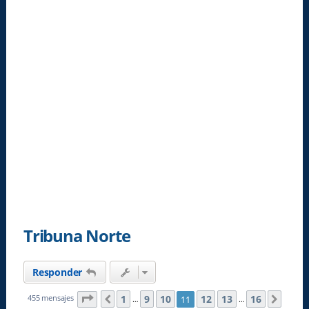
Tribuna Norte
Responder
Página
11
de
16
1
9
10
12
13
16
455 mensajes
11
Anterior
Sigui
…
…