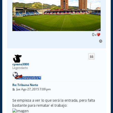
0
x
A
r
r
i
b
a
cyrano3000
Legendario
Re: Tribuna Norte
M
Jue Ago 27, 2015 7:09 pm
e
n
s
Se empieza a ver lo que será la entrada, pero falta
a
bastante para rematar el trabajo:
j
e