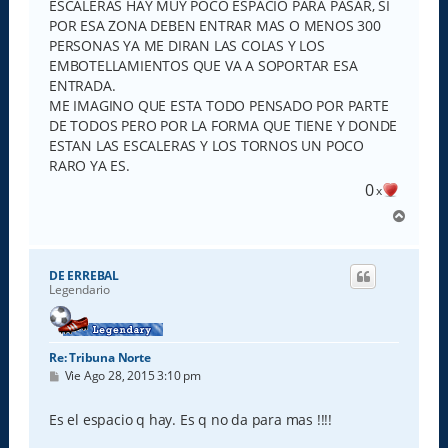
e
ESCALERAS HAY MUY POCO ESPACIO PARA PASAR, SI
POR ESA ZONA DEBEN ENTRAR MAS O MENOS 300
PERSONAS YA ME DIRAN LAS COLAS Y LOS
EMBOTELLAMIENTOS QUE VA A SOPORTAR ESA
ENTRADA.
ME IMAGINO QUE ESTA TODO PENSADO POR PARTE
DE TODOS PERO POR LA FORMA QUE TIENE Y DONDE
ESTAN LAS ESCALERAS Y LOS TORNOS UN POCO
RARO YA ES.
0
x
A
r
r
i
DE ERREBAL
b
Legendario
a
Re: Tribuna Norte
M
Vie Ago 28, 2015 3:10 pm
e
n
s
Es el espacio q hay. Es q no da para mas !!!!
a
j