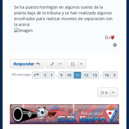
Se ha puesto hormigón en algunos suelos de la
planta baja de la tribuna y se han realizado algunos
encofrados para realizar muretes de separación con
la acera:
0
x
A
r
r
i
Responder
b
a
Página
11
de
16
1
9
10
12
13
16
455 mensajes
11
Anterior
Sigui
…
…
Ir a