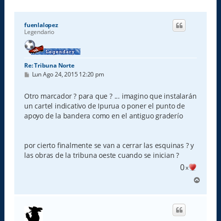
fuenlalopez
Legendario
Re: Tribuna Norte
M
Lun Ago 24, 2015 12:20 pm
e
n
s
Otro marcador ? para que ? ... imagino que instalarán
a
un cartel indicativo de Ipurua o poner el punto de
j
e
apoyo de la bandera como en el antiguo graderío
por cierto finalmente se van a cerrar las esquinas ? y
las obras de la tribuna oeste cuando se inician ?
0
x
A
r
r
i
b