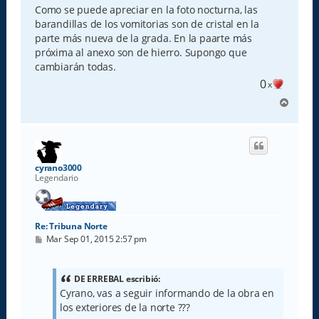
s
Como se puede apreciar en la foto nocturna, las
a
barandillas de los vomitorias son de cristal en la
j
e
parte más nueva de la grada. En la paarte más
próxima al anexo son de hierro. Supongo que
cambiarán todas.
0
x
A
r
r
i
b
a
cyrano3000
Legendario
Re: Tribuna Norte
M
Mar Sep 01, 2015 2:57 pm
e
n
s
a
DE ERREBAL escribió:
j
Cyrano, vas a seguir informando de la obra en
e
los exteriores de la norte ???