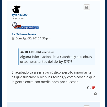
r
i
b
a
cyrano3000
Legendario
Re: Tribuna Norte
M
Dom Ago 30, 2015 1:30 pm
e
n
s
a
DE ERREBAL escribió:
j
Alguna informacion de la Catedral y sus obras
e
unas horas antes del derby ??????
El acabado va a ser algo rústico, pero lo importante
es que funcionen bien los tornos, y como consejo que
la gente entre con media hora por si acaso.
0
x
A
r
r
i