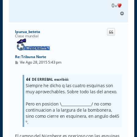
e
0
x
A
r
r
i
Ipurua_beteta
b
Clase mundial
a
Re: Tribuna Norte
M
Vie Ago 28, 2015 5:43 pm
e
n
s
a
DE ERREBAL escribió:
j
Siempre he dicho q las cuatro esquinas son
e
muy aprovechables. Sobre todo las del anexo.
Pero en posicion \_________________/ no como
continuacion a la largura de la bombonera,
sino como cierre en esquinera, en angulo de45
º.
El campo del Nürnberg es precioso con las esquinas