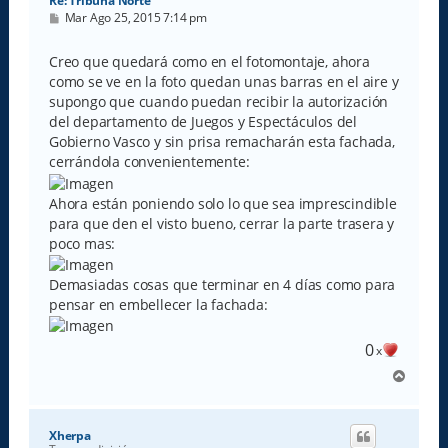
Re: Tribuna Norte
M
Mar Ago 25, 2015 7:14 pm
e
n
s
Creo que quedará como en el fotomontaje, ahora
a
como se ve en la foto quedan unas barras en el aire y
j
e
supongo que cuando puedan recibir la autorización
del departamento de Juegos y Espectáculos del
Gobierno Vasco y sin prisa remacharán esta fachada,
cerrándola convenientemente:
Ahora están poniendo solo lo que sea imprescindible
para que den el visto bueno, cerrar la parte trasera y
poco mas:
Demasiadas cosas que terminar en 4 días como para
pensar en embellecer la fachada:
0
x
A
r
r
i
Xherpa
b