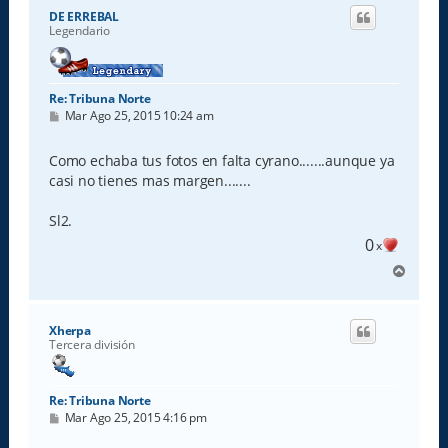
i
DE ERREBAL
b
Legendario
a
Re: Tribuna Norte
M
Mar Ago 25, 2015 10:24 am
e
n
s
Como echaba tus fotos en falta cyrano.......aunque ya
a
casi no tienes mas margen.......
j
e
Sl2.
0
x
A
r
r
i
Xherpa
b
Tercera división
a
Re: Tribuna Norte
M
Mar Ago 25, 2015 4:16 pm
e
n