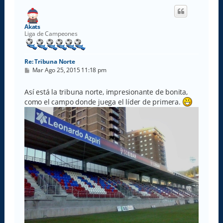
i
b
a
Akats
Liga de Campeones
Re: Tribuna Norte
M
Mar Ago 25, 2015 11:18 pm
e
n
s
Así está la tribuna norte, impresionante de bonita,
a
como el campo donde juega el líder de primera.
j
e