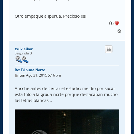
a
j
e
Otro empaque a Ipurua. Precioso !!!!!
0
x
A
r
r
i
txukieibar
b
Segunda B
a
Re: Tribuna Norte
M
Lun Ago 31, 2015 5:16 pm
e
n
s
Anoche antes de cerrar el estadio, me dio por sacar
a
esta foto a la grada norte porque destacaban mucho
j
e
las letras blancas...