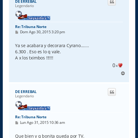
DE ERREBAL
b
Legendario
a
Re: Tribuna Norte
M
Dom Ago 30, 2015 3:20 pm
e
n
s
Ya se acabara y decorara Cyrano.......
a
6.300 . Eso es lo q vale.
j
e
A x los tximbos !!!!!!
0
x
A
r
r
i
DE ERREBAL
b
Legendario
a
Re: Tribuna Norte
M
Lun Ago 31, 2015 10:36 am
e
n
s
Que bien y q bonita queda por TV.