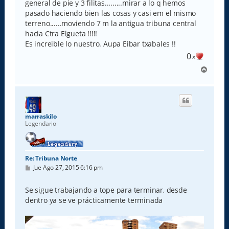
general de pie y 3 filitas.........mirar a lo q hemos
j
e
pasado haciendo bien las cosas y casi em el mismo
terreno......moviendo 7 m la antigua tribuna central
hacia Ctra Elgueta !!!!!
Es increible lo nuestro. Aupa Eibar txabales !!
0
x
A
r
r
i
b
a
marraskilo
Legendario
Re: Tribuna Norte
M
Jue Ago 27, 2015 6:16 pm
e
n
s
Se sigue trabajando a tope para terminar, desde
a
dentro ya se ve prácticamente terminada
j
e