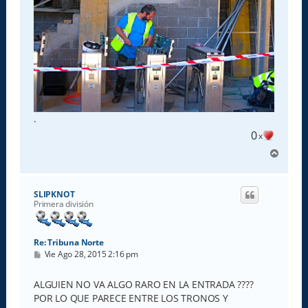
.
0
x
A
r
r
i
SLIPKNOT
b
Primera división
a
Re: Tribuna Norte
M
Vie Ago 28, 2015 2:16 pm
e
n
s
ALGUIEN NO VA ALGO RARO EN LA ENTRADA ????
a
POR LO QUE PARECE ENTRE LOS TRONOS Y
j