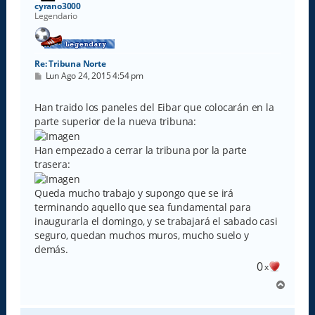
a
cyrano3000
Legendario
Re: Tribuna Norte
M
Lun Ago 24, 2015 4:54 pm
e
n
s
Han traido los paneles del Eibar que colocarán en la
a
parte superior de la nueva tribuna:
j
e
Han empezado a cerrar la tribuna por la parte
trasera:
Queda mucho trabajo y supongo que se irá
terminando aquello que sea fundamental para
inaugurarla el domingo, y se trabajará el sabado casi
seguro, quedan muchos muros, mucho suelo y
demás.
0
x
A
r
r