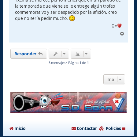
a
la temporada que viene se le entrege algún trofeo
j
e
conmemorativo y ser despedido por la afición, creo
que no sería pedir mucho.
0
x
A
r
r
i
Responder
b
a
3 mensajes • Página
1
de
1
Ir a
Inicio
Contactar
Policies