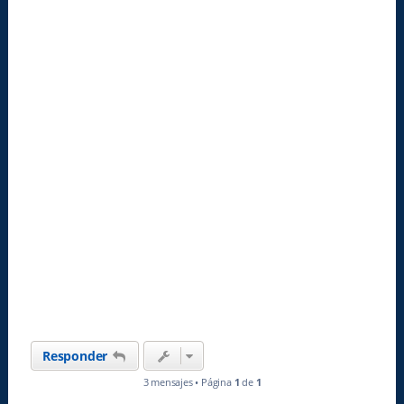
Responder
3 mensajes • Página
1
de
1