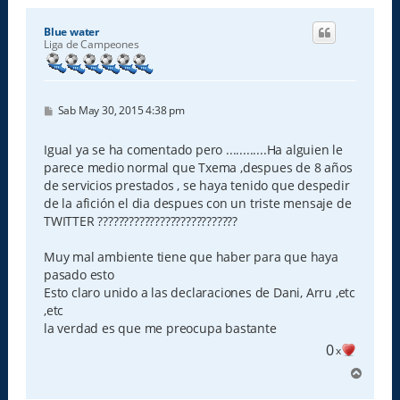
Blue water
Liga de Campeones
M
Sab May 30, 2015 4:38 pm
e
n
s
Igual ya se ha comentado pero ............Ha alguien le
a
parece medio normal que Txema ,despues de 8 años
j
e
de servicios prestados , se haya tenido que despedir
de la afición el dia despues con un triste mensaje de
TWITTER ???????????????????????????
Muy mal ambiente tiene que haber para que haya
pasado esto
Esto claro unido a las declaraciones de Dani, Arru ,etc
,etc
la verdad es que me preocupa bastante
0
x
A
r