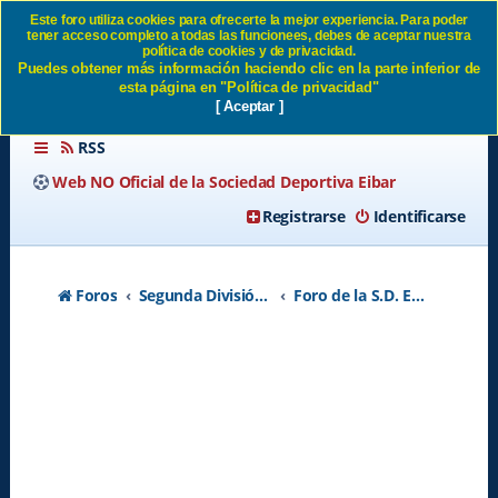
Este foro utiliza cookies para ofrecerte la mejor experiencia. Para poder
tener acceso completo a todas las funcionees, debes de aceptar nuestra
SD Eibar
política de cookies y de privacidad.
Puedes obtener más información haciendo clic en la parte inferior de
esta página en "Política de privacidad"
[ Aceptar ]
RSS
Web NO Oficial de la Sociedad Deportiva Eibar
Registrarse
Identificarse
Foros
Segunda División A - Temporada 2026-2027
Foro de la S.D. Eibar