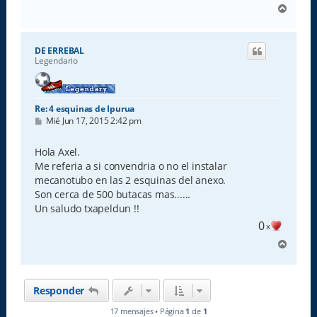
A
r
r
i
DE ERREBAL
b
Legendario
a
Re: 4 esquinas de Ipurua
M
Mié Jun 17, 2015 2:42 pm
e
n
s
Hola Axel.
a
Me referia a si convendria o no el instalar
j
e
mecanotubo en las 2 esquinas del anexo.
Son cerca de 500 butacas mas......
Un saludo txapeldun !!
0
x
A
r
r
i
Responder
b
a
17 mensajes • Página
1
de
1