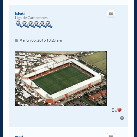
r
r
i
Iskati
b
Liga de Campeones
a
M
Vie Jun 05, 2015 10:20 am
e
n
s
a
j
e
0
x
A
r
r
i
gorri