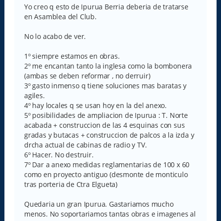
s
Yo creo q esto de Ipurua Berria deberia de tratarse
a
en Asamblea del Club.
j
e
No lo acabo de ver.
1º siempre estamos en obras.
2º me encantan tanto la inglesa como la bombonera
(ambas se deben reformar , no derruir)
3º gasto inmenso q tiene soluciones mas baratas y
agiles.
4º hay locales q se usan hoy en la del anexo.
5º posibilidades de ampliacion de Ipurua : T. Norte
acabada + construccion de las 4 esquinas con sus
gradas y butacas + construccion de palcos a la izda y
drcha actual de cabinas de radio y TV.
6º Hacer. No destruir.
7º Dar a anexo medidas reglamentarias de 100 x 60
como en proyecto antiguo (desmonte de monticulo
tras porteria de Ctra Elgueta)
Quedaria un gran Ipurua. Gastariamos mucho
menos. No soportariamos tantas obras e imagenes al