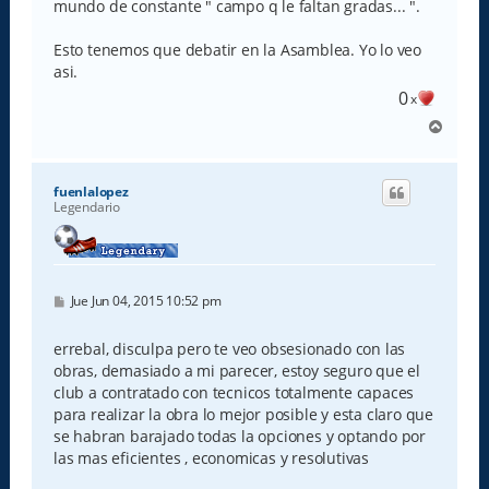
mundo de constante " campo q le faltan gradas... ".
Esto tenemos que debatir en la Asamblea. Yo lo veo
asi.
0
x
A
r
r
i
fuenlalopez
b
Legendario
a
M
Jue Jun 04, 2015 10:52 pm
e
n
s
errebal, disculpa pero te veo obsesionado con las
a
obras, demasiado a mi parecer, estoy seguro que el
j
e
club a contratado con tecnicos totalmente capaces
para realizar la obra lo mejor posible y esta claro que
se habran barajado todas la opciones y optando por
las mas eficientes , economicas y resolutivas