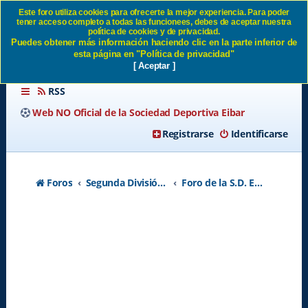
Este foro utiliza cookies para ofrecerte la mejor experiencia. Para poder
tener acceso completo a todas las funcionees, debes de aceptar nuestra
4 esquinas de Ipurua SD
política de cookies y de privacidad.
Puedes obtener más información haciendo clic en la parte inferior de
Eibar
esta página en "Política de privacidad"
[ Aceptar ]
RSS
Web NO Oficial de la Sociedad Deportiva Eibar
Registrarse
Identificarse
Foros
Segunda División A - Temporada 2026-2027
Foro de la S.D. Eibar