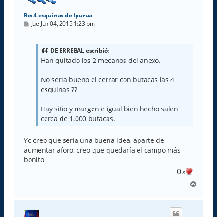
Re: 4 esquinas de Ipurua
M
Jue Jun 04, 2015 1:23 pm
e
n
s
a
DE ERREBAL escribió:
j
Han quitado los 2 mecanos del anexo.
e
No seria bueno el cerrar con butacas las 4
esquinas ??
Hay sitio y margen e igual bien hecho salen
cerca de 1.000 butacas.
Yo creo que sería una buena idea, aparte de
aumentar aforo, creo que quedaría el campo más
bonito
0
x
A
r
r
i
b