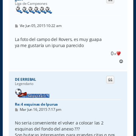
b
Liga de Campeones
a
M
Vie Jun 05, 2015 10:22 am
e
n
s
La foto del campo del Rovers, es muy guapa
a
ya me gustaría un ipurua parecido
j
e
0
x
A
r
r
i
DE ERREBAL
b
Legendario
a
Re: 4 esquinas de Ipurua
M
Mar Jun 16, 2015 7:17 pm
e
n
s
No seria conveniente el volver a colocar las 2
a
esquinas del fondo del anexo ???
j
e
Son butacas interesantes para grandes citas q nos