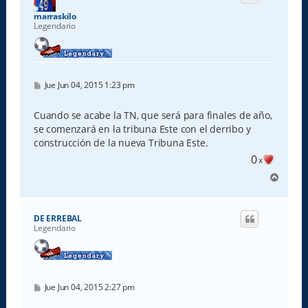
a
marraskilo
Legendario
M
Jue Jun 04, 2015 1:23 pm
e
n
s
Cuando se acabe la TN, que será para finales de año,
a
se comenzará en la tribuna Este con el derribo y
j
e
construcción de la nueva Tribuna Este.
0
x
A
r
r
i
DE ERREBAL
b
Legendario
a
M
Jue Jun 04, 2015 2:27 pm
e
n