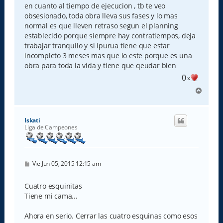
en cuanto al tiempo de ejecucion , tb te veo
obsesionado, toda obra lleva sus fases y lo mas
normal es que lleven retraso segun el planning
establecido porque siempre hay contratiempos, deja
trabajar tranquilo y si ipurua tiene que estar
incompleto 3 meses mas que lo este porque es una
obra para toda la vida y tiene que qeudar bien
0
x
A
r
r
i
Iskati
b
Liga de Campeones
a
M
Vie Jun 05, 2015 12:15 am
e
n
s
Cuatro esquinitas
a
Tiene mi cama...
j
e
Ahora en serio. Cerrar las cuatro esquinas como esos