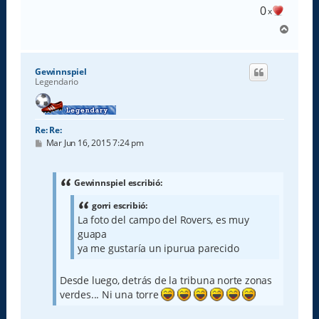
0
x
A
r
r
i
Gewinnspiel
b
Legendario
a
Re: Re:
M
Mar Jun 16, 2015 7:24 pm
e
n
s
a
Gewinnspiel escribió:
j
e
gorri escribió:
La foto del campo del Rovers, es muy
guapa
ya me gustaría un ipurua parecido
Desde luego, detrás de la tribuna norte zonas
verdes... Ni una torre