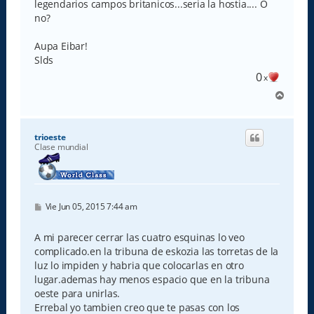
legendarios campos britanicos...seria la hostia.... O
no?
Aupa Eibar!
Slds
0
x
A
r
r
i
trioeste
b
Clase mundial
a
M
Vie Jun 05, 2015 7:44 am
e
n
s
A mi parecer cerrar las cuatro esquinas lo veo
a
complicado.en la tribuna de eskozia las torretas de la
j
e
luz lo impiden y habria que colocarlas en otro
lugar.ademas hay menos espacio que en la tribuna
oeste para unirlas.
Errebal yo tambien creo que te pasas con los