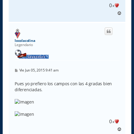
e
0
x
A
r
r
i
b
a
locolacolina
Legendario
M
Vie Jun 05, 2015 9:41 am
e
n
s
Pues yo prefiero los campos con las 4 gradas bien
a
diferenciadas.
j
e
0
x
A