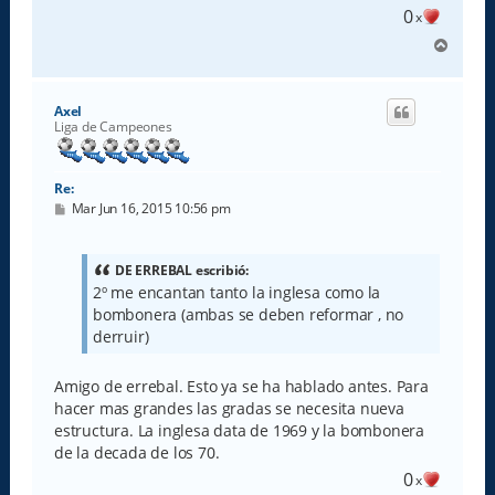
0
x
A
r
r
i
Axel
b
Liga de Campeones
a
Re:
M
Mar Jun 16, 2015 10:56 pm
e
n
s
a
DE ERREBAL escribió:
j
2º me encantan tanto la inglesa como la
e
bombonera (ambas se deben reformar , no
derruir)
Amigo de errebal. Esto ya se ha hablado antes. Para
hacer mas grandes las gradas se necesita nueva
estructura. La inglesa data de 1969 y la bombonera
de la decada de los 70.
0
x