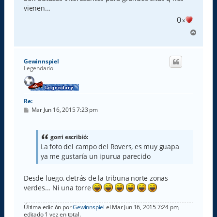
vienen...
0
x
A
r
r
i
Gewinnspiel
b
Legendario
a
Re:
M
Mar Jun 16, 2015 7:23 pm
e
n
s
a
gorri escribió:
j
La foto del campo del Rovers, es muy guapa
e
ya me gustaría un ipurua parecido
Desde luego, detrás de la tribuna norte zonas
verdes... Ni una torre
Última edición por
Gewinnspiel
el Mar Jun 16, 2015 7:24 pm,
editado 1 vez en total.