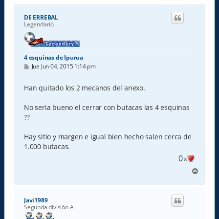
DE ERREBAL
Legendario
4 esquinas de Ipurua
M
Jue Jun 04, 2015 1:14 pm
e
n
s
Han quitado los 2 mecanos del anexo.
a
j
e
No seria bueno el cerrar con butacas las 4 esquinas
??
Hay sitio y margen e igual bien hecho salen cerca de
1.000 butacas.
0
x
A
r
r
i
Javi1989
b
Segunda división A
a