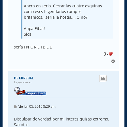
Ahora en serio. Cerrar las cuatro esquinas
como esos legendarios campos
britanicos...seria la hostia.... O no?
Aupa Eibar!
Slds
sería I N C R E I B L E
0
x
A
r
r
i
DE ERREBAL
b
Legendario
a
M
Vie Jun 05, 2015 8:29 am
e
n
s
Disculpar de verdad por mi interes quizas extremo.
a
Saludos.
j