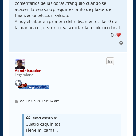
comentarios de las obras,,tranquilo cuando se
acaben lo veras,no preguntes tanto de plazos de
finalizacion.etc...un saludo.
Y hoy el eibar en primera definitivamente,a las 9 de
la mañana el juez unico va a,dictar la resolucion final.
0
x
A
r
r
i
b
a
Administrador
Legendario
M
Vie Jun 05, 2015 8:14 am
e
n
s
a
Iskati escribió:
j
Cuatro esquinitas
e
Tiene mi cama...