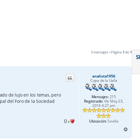
5 mensajes • Página
1
de
1
S
analista1956
Copa de la Uefa
do de lujo en los temas, pero
Mensajes:
215
pal del Foro de la Sociedad
Registrado:
Vie May 23,
2014 4:27 pm
0
Ubicación:
Sevilla
x
A
r
r