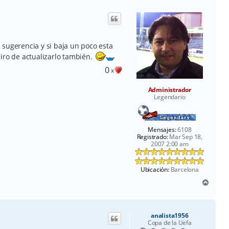
i
b
a
 sugerencia y si baja un poco esta
iro de actualizarlo también.
0
x
Administrador
Legendario
Mensajes:
6108
Registrado:
Mar Sep 18,
2007 2:00 am
Ubicación:
Barcelona
A
r
r
i
analista1956
b
Copa de la Uefa
a