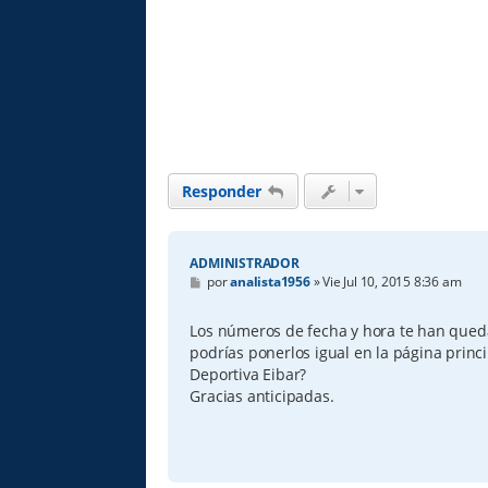
Responder
ADMINISTRADOR
M
por
analista1956
»
Vie Jul 10, 2015 8:36 am
e
n
s
Los números de fecha y hora te han queda
a
podrías ponerlos igual en la página princi
j
e
Deportiva Eibar?
Gracias anticipadas.