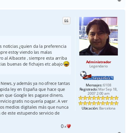
r
r
i
b
a
 noticias ¿quien da la preferencia
mpre estoy viendo las malas
o al Albacete , siempre esta arriba
Administrador
icias buenas de fichajes etc abajo
Legendario
le News, y además ya no ofrece tantas
Mensajes:
6108
upida ley en España que hace que
Registrado:
Mar Sep 18,
2007 2:00 am
an que Google les pagase dinero,
vicio gratis no quería pagar. A ver
 los medios digitales más que nunca
Ubicación:
Barcelona
és de este estupendo servicio de
0
x