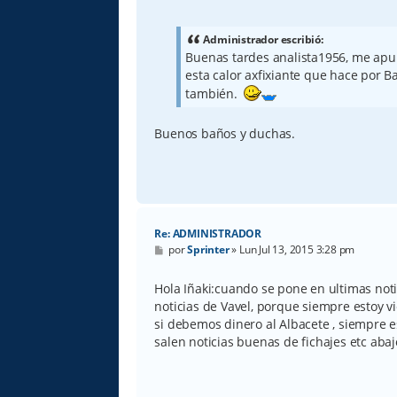
e
n
s
a
Administrador escribió:
j
Buenas tardes analista1956, me apun
e
esta calor axfixiante que hace por B
también.
Buenos baños y duchas.
Re: ADMINISTRADOR
M
por
Sprinter
»
Lun Jul 13, 2015 3:28 pm
e
n
s
Hola Iñaki:cuando se pone en ultimas noti
a
noticias de Vavel, porque siempre estoy v
j
e
si debemos dinero al Albacete , siempre es
salen noticias buenas de fichajes etc aba