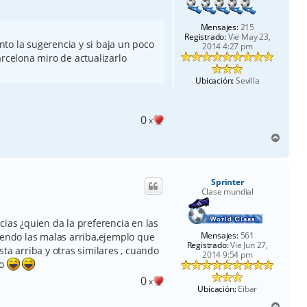
Mensajes:
215
Registrado:
Vie May 23,
to la sugerencia y si baja un poco
2014 4:27 pm
arcelona miro de actualizarlo
Ubicación:
Sevilla
0
x
A
r
r
i
Sprinter
b
Clase mundial
a
cias ¿quien da la preferencia en las
Mensajes:
561
iendo las malas arriba,ejemplo que
Registrado:
Vie Jun 27,
ta arriba y otras similares , cuando
2014 9:54 pm
jo
0
x
Ubicación:
Eibar
A