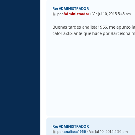
Re: ADMINISTRADOR
M
por
Administrador
»
Vie Jul 10, 2015 5:48 pm
e
n
s
Buenas tardes analista1956, me apunto la
a
calor axfixiante que hace por Barcelona m
j
e
Re: ADMINISTRADOR
M
por
analista1956
»
Vie Jul 10, 2015 5:56 pm