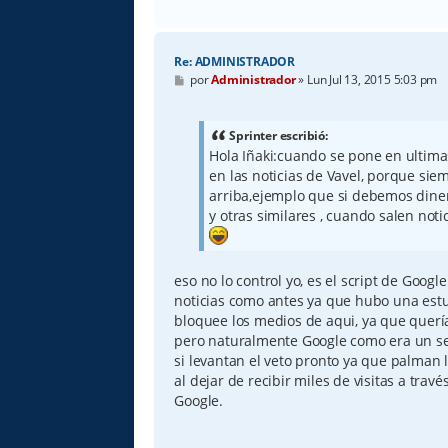
Re: ADMINISTRADOR
M
por
Administrador
»
Lun Jul 13, 2015 5:03 pm
e
n
s
a
Sprinter escribió:
j
Hola Iñaki:cuando se pone en ultimas
e
en las noticias de Vavel, porque sie
arriba,ejemplo que si debemos diner
y otras similares , cuando salen not
eso no lo control yo, es el script de Goog
noticias como antes ya que hubo una est
bloquee los medios de aqui, ya que querí
pero naturalmente Google como era un ser
si levantan el veto pronto ya que palman
al dejar de recibir miles de visitas a trav
Google.