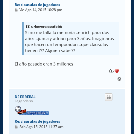
Re: clausulas de jugadores
M
Vie Ago 14, 2015 10:28 pm
e
n
s
a
urkovera escribió:
j
Si no me falla la memoria ..enrich para dos
e
años...junca y adrian para 3 años. Imaginaros
que hacen un temporadon...que cláusulas
tienen ??? Alguien sabe ??
El año pasado eran 3 millones
0
x
A
r
r
i
DE ERREBAL
b
Legendario
a
Re: clausulas de jugadores
M
Sab Ago 15, 2015 11:37 am
e