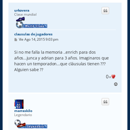
urkovera
Clase mundial
clausulas de jugadores
M
Vie Ago 14, 2015 9:03 pm
e
n
s
Si no me falla la memoria ..enrich para dos
a
años...junca y adrian para 3 años. Imaginaros que
j
e
hacen un temporadon...que cláusulas tienen ???
Alguien sabe ??
0
x
A
r
r
i
b
a
marraskilo
Legendario