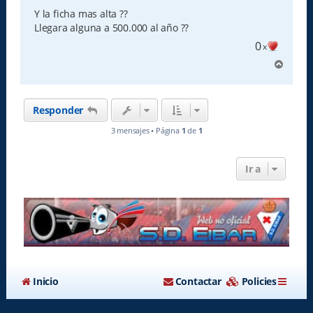
n
s
Y la ficha mas alta ??
a
Llegara alguna a 500.000 al año ??
j
e
0
x
A
r
r
i
Responder
b
a
3 mensajes • Página
1
de
1
Ir a
Inicio
Contactar
Policies