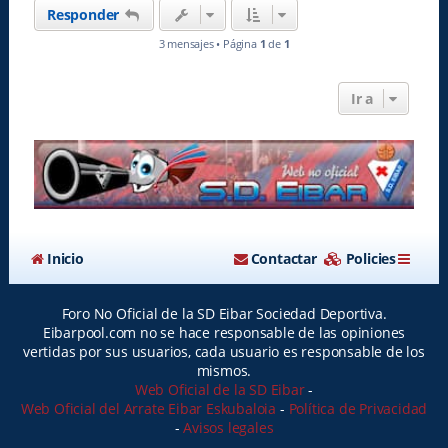
Responder
b
a
3 mensajes • Página
1
de
1
Ir a
Inicio
Contactar
Policies
Foro No Oficial de la SD Eibar Sociedad Deportiva.
Eibarpool.com no se hace responsable de las opiniones
vertidas por sus usuarios, cada usuario es responsable de los
mismos.
Web Oficial de la SD Eibar
-
Web Oficial del Arrate Eibar Eskubaloia
-
Política de Privacidad
-
Avisos legales