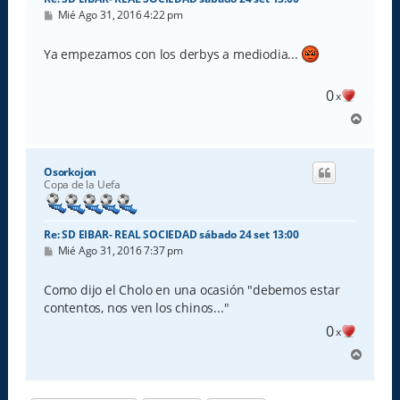
M
Mié Ago 31, 2016 4:22 pm
e
n
s
Ya empezamos con los derbys a mediodia...
a
j
e
0
x
A
r
r
i
Osorkojon
b
Copa de la Uefa
a
Re: SD EIBAR- REAL SOCIEDAD sábado 24 set 13:00
M
Mié Ago 31, 2016 7:37 pm
e
n
s
Como dijo el Cholo en una ocasión "debemos estar
a
contentos, nos ven los chinos..."
j
e
0
x
A
r
r
i