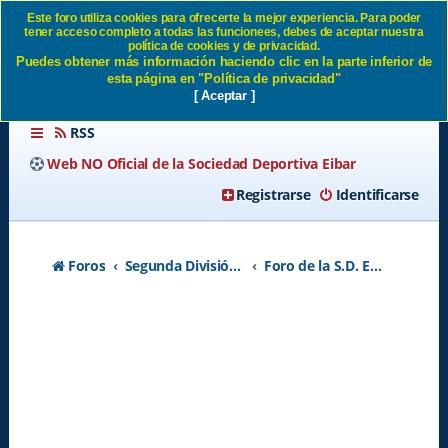
Este foro utiliza cookies para ofrecerte la mejor experiencia. Para poder
tener acceso completo a todas las funcionees, debes de aceptar nuestra
SD EIBAR- REAL SOCIEDAD
política de cookies y de privacidad.
Puedes obtener más información haciendo clic en la parte inferior de
sábado 24 set 13:00 SD Eibar
esta página en "Política de privacidad"
[ Aceptar ]
RSS
Web NO Oficial de la Sociedad Deportiva Eibar
Registrarse
Identificarse
Foros
Segunda División A - Temporada 2026-2027
Foro de la S.D. Eibar