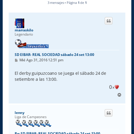
3 mensajes • Página
1
de
1
marraskilo
Legendario
SD EIBAR- REAL SOCIEDAD sábado 24 set 13:00
M
Mié Ago 31, 2016 12:51 pm
e
n
s
El derby guipuzcoano se juega el sábado 24 de
a
setiembre a las 13:00.
j
e
0
x
A
r
r
i
lenny
b
Liga de Campeones
a
Re: SD EIBAR- REAL SOCIEDAD sábado 24 set 13:00