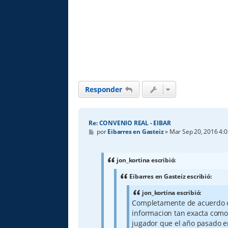
Responder
Re: CONVENIO REAL - EIBAR
M
por
Eibarres en Gasteiz
»
Mar Sep 20, 2016 4:
e
n
s
a
jon_kortina escribió:
j
e
Eibarres en Gasteiz escribió:
jon_kortina escribió:
Completamente de acuerdo co
informacion tan exacta como 
jugador que el año pasado er