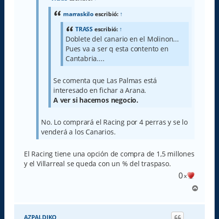
j
e
marraskilo
escribió:
↑
TRASS
escribió:
↑
Doblete del canario en el Molinon...
Pues va a ser q esta contento en
Cantabria....
Se comenta que Las Palmas está
interesado en fichar a Arana.
A ver si hacemos negocio.
No. Lo comprará el Racing por 4 perras y se lo
venderá a los Canarios.
El Racing tiene una opción de compra de 1,5 millones
y el Villarreal se queda con un % del traspaso.
0
x
A
r
r
i
AZPALDIKO