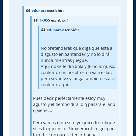
n
s
a
edunara
escribió:
↑
j
e
TRASS
escribió:
↑
edunara
escribió:
↑
No pretenderás que diga que está a
disgusto en Santander, y no lo dirá
nunca mientras juegue.
Aquí no se le dió bola y JE no lo quiso,
contento con nosotros no va a estar,
pero si vuelve y juega también estará
contento aquí.
Pues decir perfectamente estoy muy
agusto y el tiempo dirá lo q pasará el año
q viene....
Pero vamos q no seré yo quien lo critique
si es lo q piensa...Simplemente digo q por
lo q dice no parece tener buena