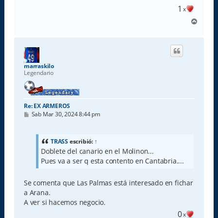
e
1
x
A
r
r
i
b
a
marraskilo
Legendario
Re: EX ARMEROS
M
Sab Mar 30, 2024 8:44 pm
e
n
s
a
TRASS
escribió:
↑
j
Doblete del canario en el Molinon...
e
Pues va a ser q esta contento en Cantabria....
Se comenta que Las Palmas está interesado en fichar
a Arana.
A ver si hacemos negocio.
0
x