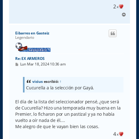
e
2
x
A
r
r
i
Eibarres en Gasteiz
b
Legendario
a
Re: EX ARMEROS
M
Lun Mar 18, 2024 10:36 am
e
n
s
a
vicius
escribió:
↑
j
Cucurella a la selección por Gayá.
e
El día de la lista del seleccionador pensé, ¿que será
de Cucurella? Hizo una temporada muy buena en la
Premier, lo ficharon por un pastizal y ya no había
vuelto a oír nada de él....
Me alegro de que le vayan bien las cosas.
4
x