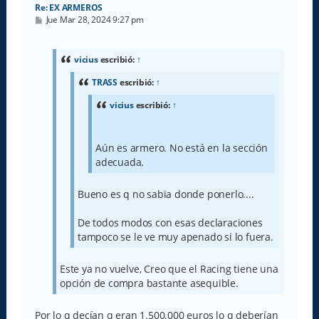
Re: EX ARMEROS
M
Jue Mar 28, 2024 9:27 pm
e
n
s
a
vicius
escribió:
↑
j
e
TRASS
escribió:
↑
vicius
escribió:
↑
Aún es armero. No está en la sección
adecuada.
Bueno es q no sabia donde ponerlo....
De todos modos con esas declaraciones
tampoco se le ve muy apenado si lo fuera.
Este ya no vuelve, Creo que el Racing tiene una
opción de compra bastante asequible.
Por lo q decían q eran 1.500.000 euros lo q deberían