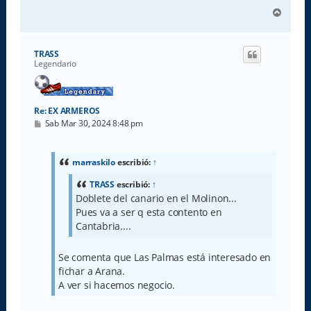
A
r
r
i
TRASS
b
Legendario
a
Re: EX ARMEROS
M
Sab Mar 30, 2024 8:48 pm
e
n
s
a
marraskilo
escribió:
↑
j
e
TRASS
escribió:
↑
Doblete del canario en el Molinon...
Pues va a ser q esta contento en
Cantabria....
Se comenta que Las Palmas está interesado en
fichar a Arana.
A ver si hacemos negocio.