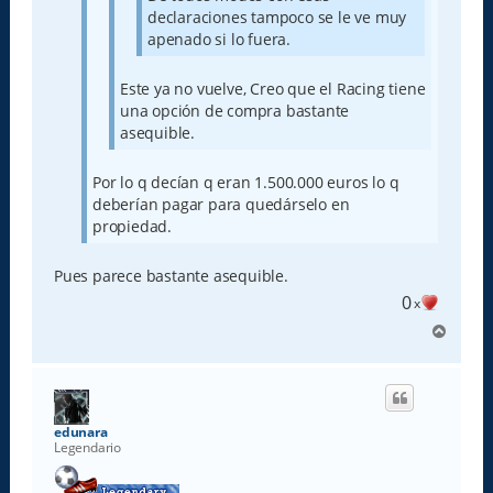
declaraciones tampoco se le ve muy
apenado si lo fuera.
Este ya no vuelve, Creo que el Racing tiene
una opción de compra bastante
asequible.
Por lo q decían q eran 1.500.000 euros lo q
deberían pagar para quedárselo en
propiedad.
Pues parece bastante asequible.
0
x
A
r
r
i
b
a
edunara
Legendario