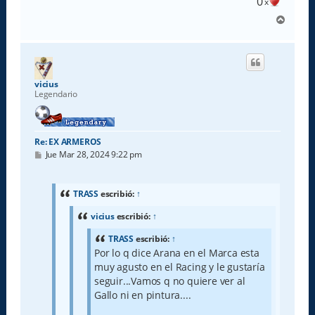
0
x
A
r
r
i
b
a
vicius
Legendario
Re: EX ARMEROS
M
Jue Mar 28, 2024 9:22 pm
e
n
s
a
TRASS
escribió:
↑
j
e
vicius
escribió:
↑
TRASS
escribió:
↑
Por lo q dice Arana en el Marca esta
muy agusto en el Racing y le gustaría
seguir...Vamos q no quiere ver al
Gallo ni en pintura....