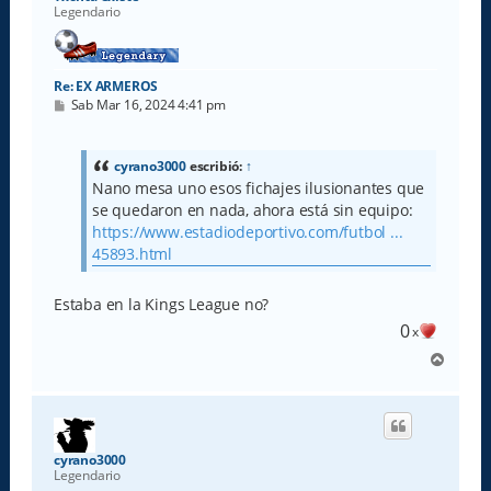
Legendario
Re: EX ARMEROS
M
Sab Mar 16, 2024 4:41 pm
e
n
s
a
cyrano3000
escribió:
↑
j
Nano mesa uno esos fichajes ilusionantes que
e
se quedaron en nada, ahora está sin equipo:
https://www.estadiodeportivo.com/futbol ...
45893.html
Estaba en la Kings League no?
0
x
A
r
r
i
b
a
cyrano3000
Legendario