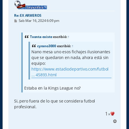
Re: EX ARMEROS
M
Sab Mar 16, 2024 6:09 pm
e
n
s
a
Txonta existe
escribió:
↑
j
e
cyrano3000
escribió:
↑
Nano mesa uno esos fichajes ilusionantes
que se quedaron en nada, ahora está sin
equipo:
https://www.estadiodeportivo.com/futbol
... 45893.html
Estaba en la Kings League no?
Si, pero fuera de lo que se considera futbol
profesional.
1
x
A
r