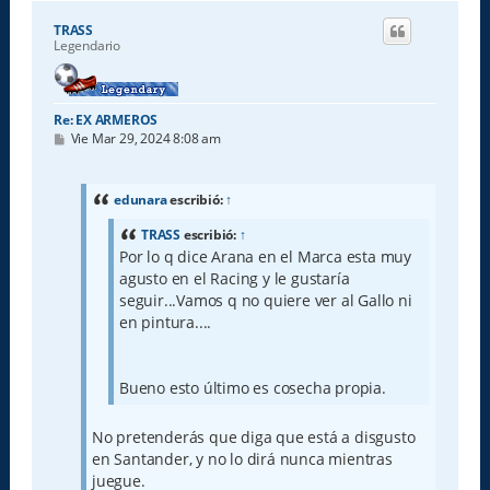
r
i
TRASS
b
Legendario
a
Re: EX ARMEROS
M
Vie Mar 29, 2024 8:08 am
e
n
s
a
edunara
escribió:
↑
j
e
TRASS
escribió:
↑
Por lo q dice Arana en el Marca esta muy
agusto en el Racing y le gustaría
seguir...Vamos q no quiere ver al Gallo ni
en pintura....
Bueno esto último es cosecha propia.
No pretenderás que diga que está a disgusto
en Santander, y no lo dirá nunca mientras
juegue.