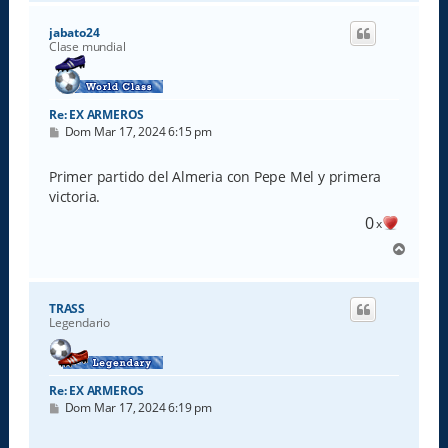
r
i
jabato24
b
Clase mundial
a
Re: EX ARMEROS
M
Dom Mar 17, 2024 6:15 pm
e
n
s
Primer partido del Almeria con Pepe Mel y primera
a
victoria.
j
e
0
x
A
r
r
i
TRASS
b
Legendario
a
Re: EX ARMEROS
M
Dom Mar 17, 2024 6:19 pm
e
n