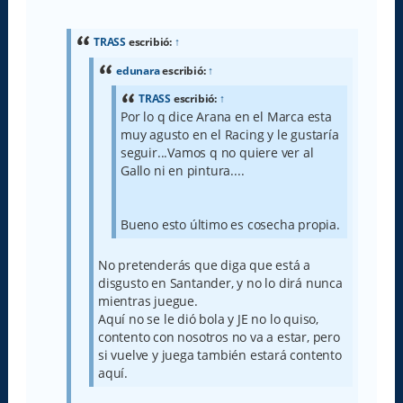
e
n
s
a
TRASS
escribió:
↑
j
e
edunara
escribió:
↑
TRASS
escribió:
↑
Por lo q dice Arana en el Marca esta
muy agusto en el Racing y le gustaría
seguir...Vamos q no quiere ver al
Gallo ni en pintura....
Bueno esto último es cosecha propia.
No pretenderás que diga que está a
disgusto en Santander, y no lo dirá nunca
mientras juegue.
Aquí no se le dió bola y JE no lo quiso,
contento con nosotros no va a estar, pero
si vuelve y juega también estará contento
aquí.