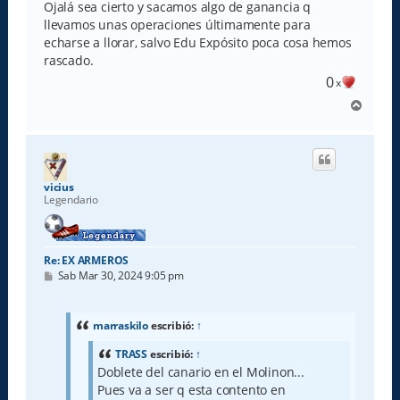
Ojalá sea cierto y sacamos algo de ganancia q
llevamos unas operaciones últimamente para
echarse a llorar, salvo Edu Expósito poca cosa hemos
rascado.
0
x
A
r
r
i
b
a
vicius
Legendario
Re: EX ARMEROS
M
Sab Mar 30, 2024 9:05 pm
e
n
s
a
marraskilo
escribió:
↑
j
e
TRASS
escribió:
↑
Doblete del canario en el Molinon...
Pues va a ser q esta contento en