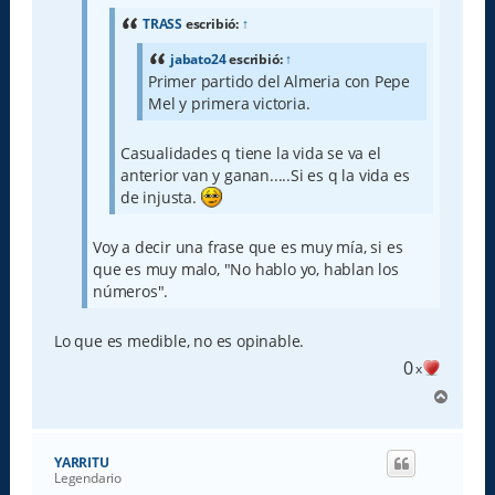
j
e
TRASS
escribió:
↑
jabato24
escribió:
↑
Primer partido del Almeria con Pepe
Mel y primera victoria.
Casualidades q tiene la vida se va el
anterior van y ganan.....Si es q la vida es
de injusta.
Voy a decir una frase que es muy mía, si es
que es muy malo, "No hablo yo, hablan los
números".
Lo que es medible, no es opinable.
0
x
A
r
r
i
YARRITU
b
Legendario
a