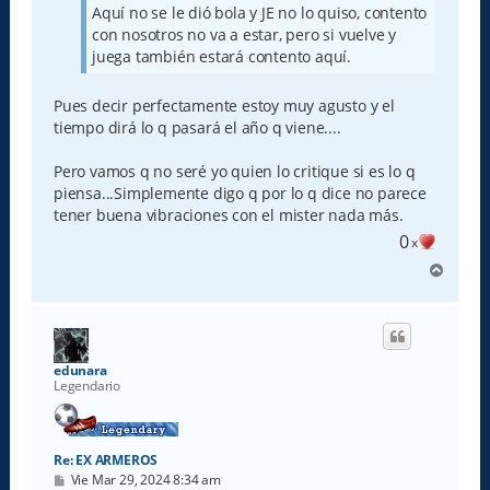
Aquí no se le dió bola y JE no lo quiso, contento
con nosotros no va a estar, pero si vuelve y
juega también estará contento aquí.
Pues decir perfectamente estoy muy agusto y el
tiempo dirá lo q pasará el año q viene....
Pero vamos q no seré yo quien lo critique si es lo q
piensa...Simplemente digo q por lo q dice no parece
tener buena vibraciones con el mister nada más.
0
x
A
r
r
i
b
a
edunara
Legendario
Re: EX ARMEROS
M
Vie Mar 29, 2024 8:34 am