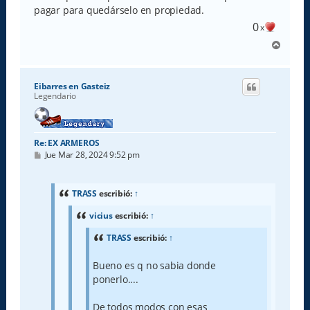
pagar para quedárselo en propiedad.
0
x
A
r
r
i
Eibarres en Gasteiz
b
Legendario
a
Re: EX ARMEROS
M
Jue Mar 28, 2024 9:52 pm
e
n
s
a
TRASS
escribió:
↑
j
e
vicius
escribió:
↑
TRASS
escribió:
↑
Bueno es q no sabia donde
ponerlo....
De todos modos con esas