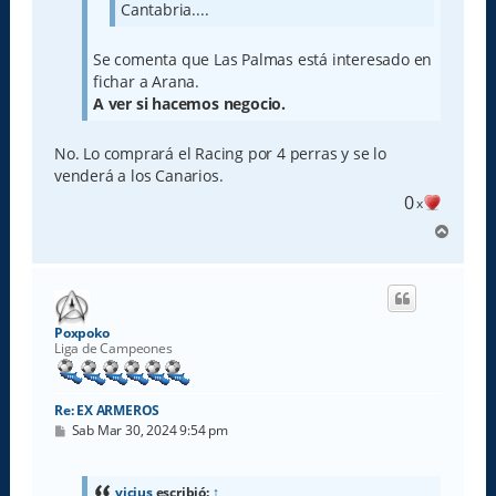
Cantabria....
Se comenta que Las Palmas está interesado en
fichar a Arana.
A ver si hacemos negocio.
No. Lo comprará el Racing por 4 perras y se lo
venderá a los Canarios.
0
x
A
r
r
i
b
a
Poxpoko
Liga de Campeones
Re: EX ARMEROS
M
Sab Mar 30, 2024 9:54 pm
e
n
s
a
vicius
escribió:
↑