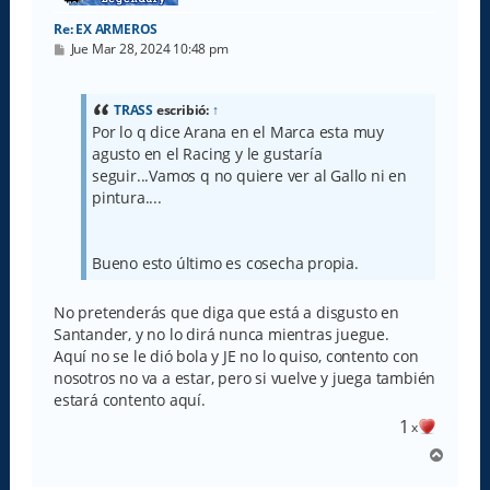
Re: EX ARMEROS
M
Jue Mar 28, 2024 10:48 pm
e
n
s
a
TRASS
escribió:
↑
j
Por lo q dice Arana en el Marca esta muy
e
agusto en el Racing y le gustaría
seguir...Vamos q no quiere ver al Gallo ni en
pintura....
Bueno esto último es cosecha propia.
No pretenderás que diga que está a disgusto en
Santander, y no lo dirá nunca mientras juegue.
Aquí no se le dió bola y JE no lo quiso, contento con
nosotros no va a estar, pero si vuelve y juega también
estará contento aquí.
1
x
A
r