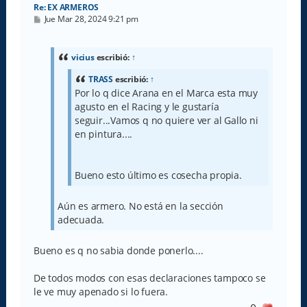
Re: EX ARMEROS
M
Jue Mar 28, 2024 9:21 pm
e
n
s
a
vicius
escribió:
↑
j
e
TRASS
escribió:
↑
Por lo q dice Arana en el Marca esta muy
agusto en el Racing y le gustaría
seguir...Vamos q no quiere ver al Gallo ni
en pintura....
Bueno esto último es cosecha propia.
Aún es armero. No está en la sección
adecuada.
Bueno es q no sabia donde ponerlo....
De todos modos con esas declaraciones tampoco se
le ve muy apenado si lo fuera.