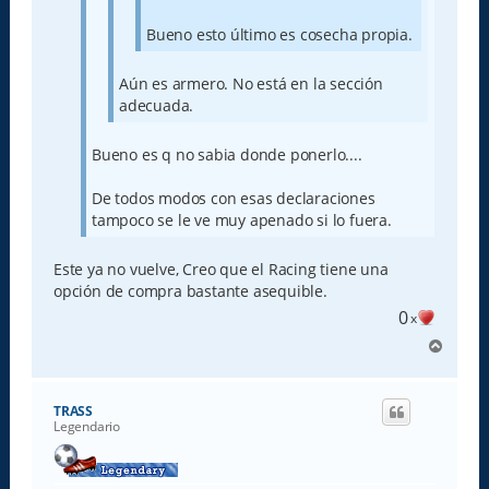
Bueno esto último es cosecha propia.
Aún es armero. No está en la sección
adecuada.
Bueno es q no sabia donde ponerlo....
De todos modos con esas declaraciones
tampoco se le ve muy apenado si lo fuera.
Este ya no vuelve, Creo que el Racing tiene una
opción de compra bastante asequible.
0
x
A
r
r
i
TRASS
b
Legendario
a