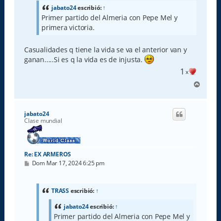
s
a
jabato24
escribió:
↑
j
Primer partido del Almeria con Pepe Mel y
e
primera victoria.
Casualidades q tiene la vida se va el anterior van y
ganan.....Si es q la vida es de injusta.
1
x
A
r
r
i
jabato24
b
Clase mundial
a
Re: EX ARMEROS
M
Dom Mar 17, 2024 6:25 pm
e
n
s
a
TRASS
escribió:
↑
j
e
jabato24
escribió:
↑
Primer partido del Almeria con Pepe Mel y