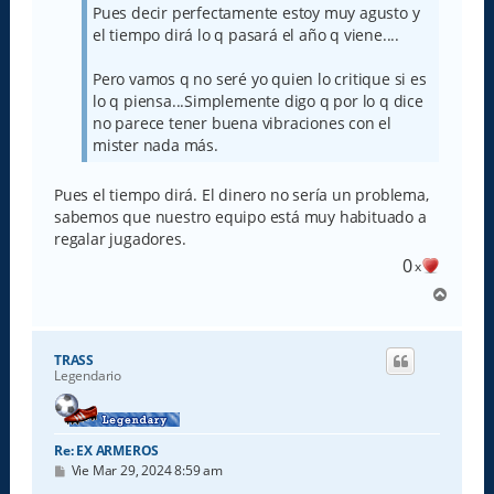
Pues decir perfectamente estoy muy agusto y
el tiempo dirá lo q pasará el año q viene....
Pero vamos q no seré yo quien lo critique si es
lo q piensa...Simplemente digo q por lo q dice
no parece tener buena vibraciones con el
mister nada más.
Pues el tiempo dirá. El dinero no sería un problema,
sabemos que nuestro equipo está muy habituado a
regalar jugadores.
0
x
A
r
r
i
TRASS
b
Legendario
a
Re: EX ARMEROS
M
Vie Mar 29, 2024 8:59 am
e