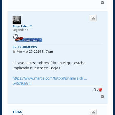
A
r
r
i
b
a
Aupa Eibar !!!
Legendario
Re: EX ARMEROS
M
Mié Mar 27, 2024 1:17 pm
e
n
s
El caso 'Oikos', sobreseído, en el que estaba
a
implicado nuestro ex, Borja F.
j
e
https://www.marca.com/futbol/primera-di ...
b4579.html
0
x
A
r
r
i
TRASS
b