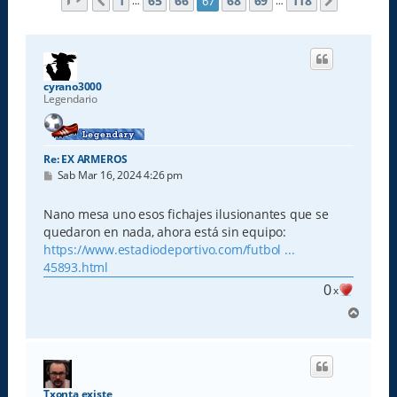
Página
67
de
118
1
65
66
68
69
118
67
Anterior
Siguiente
…
…
cyrano3000
Legendario
Re: EX ARMEROS
M
Sab Mar 16, 2024 4:26 pm
e
n
s
Nano mesa uno esos fichajes ilusionantes que se
a
quedaron en nada, ahora está sin equipo:
j
e
https://www.estadiodeportivo.com/futbol ...
45893.html
0
x
A
r
r
i
b
a
Txonta existe