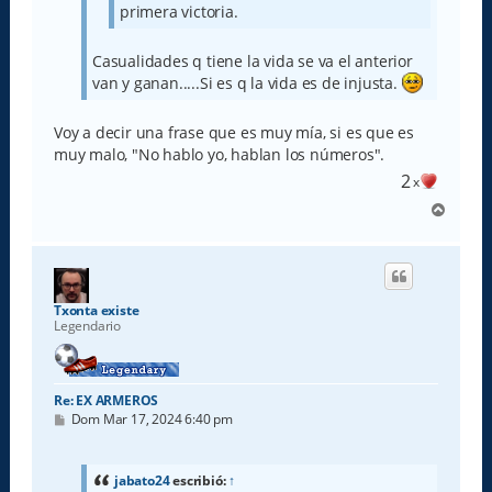
primera victoria.
Casualidades q tiene la vida se va el anterior
van y ganan.....Si es q la vida es de injusta.
Voy a decir una frase que es muy mía, si es que es
muy malo, "No hablo yo, hablan los números".
2
x
A
r
r
i
b
a
Txonta existe
Legendario
Re: EX ARMEROS
M
Dom Mar 17, 2024 6:40 pm
e
n
s
a
jabato24
escribió:
↑