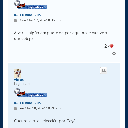
Re: EX ARMEROS
M
Dom Mar 17, 2024 8:36 pm
e
n
s
A ver si algún amiguete de por aquí no le vuelve a
a
dar cobijo
j
e
2
x
A
r
r
i
b
a
vicius
Legendario
Re: EX ARMEROS
M
Lun Mar 18, 2024 10:21 am
e
n
s
Cucurella a la selección por Gayá.
a
j