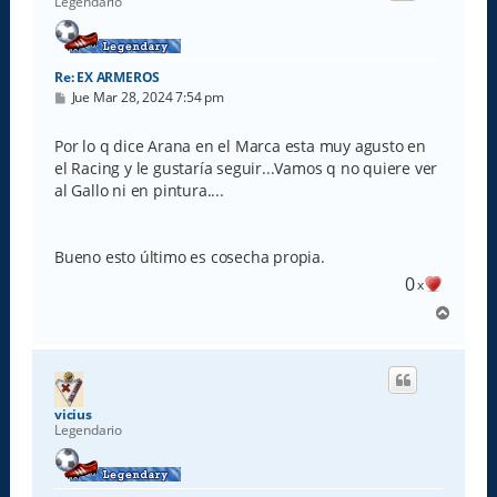
Legendario
a
Re: EX ARMEROS
M
Jue Mar 28, 2024 7:54 pm
e
n
s
Por lo q dice Arana en el Marca esta muy agusto en
a
el Racing y le gustaría seguir...Vamos q no quiere ver
j
e
al Gallo ni en pintura....
Bueno esto último es cosecha propia.
0
x
A
r
r
i
b
a
vicius
Legendario