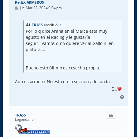
Re: EX ARMEROS
M
Jue Mar 28, 2024 9:04 pm
e
n
s
a
TRASS
escribió:
↑
j
Por lo q dice Arana en el Marca esta muy
e
agusto en el Racing y le gustaría
seguir...Vamos q no quiere ver al Gallo ni en
pintura....
Bueno esto último es cosecha propia.
Aún es armero. No está en la sección adecuada.
0
x
A
r
r
i
TRASS
b
Legendario
a