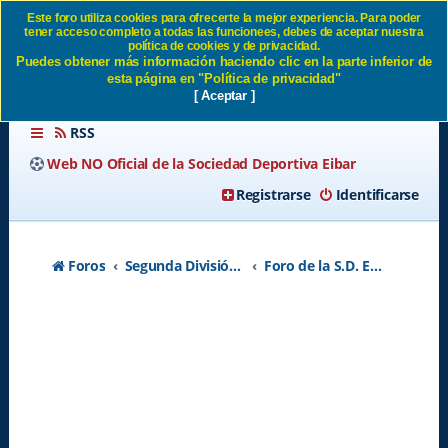
Este foro utiliza cookies para ofrecerte la mejor experiencia. Para poder
tener acceso completo a todas las funcionees, debes de aceptar nuestra
EX ARMEROS - Página 67
política de cookies y de privacidad.
Puedes obtener más información haciendo clic en la parte inferior de
SD Eibar
esta página en "Política de privacidad"
[ Aceptar ]
RSS
Web NO Oficial de la Sociedad Deportiva Eibar
Registrarse
Identificarse
Foros
Segunda División A - Temporada 2026-2027
Foro de la S.D. Eibar