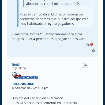
vibraciones con el mister nada más.
Pues el tiempo dirá. El dinero no sería un
problema, sabemos que nuestro equipo está
muy habituado a regalar jugadores.
Si nosotros somos Oulet fenomenal para otros
equipos....Por 4 perras si es q pagan se nos van.
0
x
A
r
r
i
TRASS
b
Legendario
a
Re: EX ARMEROS
M
Sab Mar 30, 2024 8:18 pm
e
n
s
Doblete del canario en el Molinon...
a
Pues va a ser q esta contento en Cantabria....
j