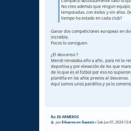
Comparto absolutamente todo lo que
No creo además que ningún equipo
temporadas, con éxitos y sin ellos. 
tiempo ha estado en cada club?
Ganar dos competiciones europeas en dos
increíble.
Pocos lo consiguen.
¿El descenso ?
Mendi renovaba año a año , para mi la re
deportiva y por elevación de los que man
de lo que es el fútbol por eso no supieron
plantilla en los años previos al descenso.
Aquí somos unos pardillos y ya lo comen
Re: EX ARMEROS
M
por
Eibarres en Gasteiz
»
Sab Jun 01, 2024 12:
e
n