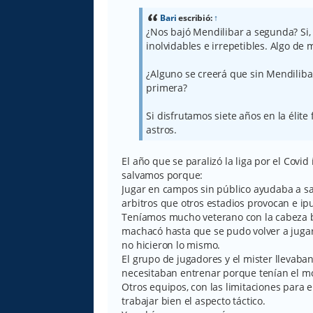
s
a
Bari
escribió:
↑
j
¿Nos bajó Mendilibar a segunda? Si, 
e
inolvidables e irrepetibles. Algo de 
¿Alguno se creerá que sin Mendilib
primera?
Si disfrutamos siete años en la élite
astros.
El año que se paralizó la liga por el Cov
salvamos porque:
Jugar en campos sin público ayudaba a sal
arbitros que otros estadios provocan e ip
Teníamos mucho veterano con la cabeza 
machacó hasta que se pudo volver a jugar
no hicieron lo mismo.
El grupo de jugadores y el mister llevaba
necesitaban entrenar porque tenían el m
Otros equipos, con las limitaciones para 
trabajar bien el aspecto táctico.