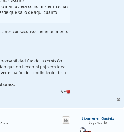
 has escrito.
 lo mantuviera como mister muchas
Desde que salió de aquí cuanto
 años consecutivos tiene un mérito
sponsabilidad fue de la comisión
dan que no tienen ni pajolera idea
 ver el bajón del rendimiento de la
tábamos.
6
x
A
r
r
i
Eibarres en Gasteiz
b
Legendario
42 pm
a