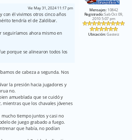
Vie May 31, 2024 11:17 pm
Mensajes:
10842
y con él vivimos otros cinco años
Registrado:
Sab Oct 09,
2010 5:07 pm
mérito tendría el de Zaldibar.
ar seguiríamos ahora mismo en
Ubicación:
Gasteiz
 fue porque se alinearon todos los
id íbamos de cabeza a segunda. Nos
var la presión hacia jugadores y
urua no.
bien amueblada que se cuidó y
, mientras que los chavales jóvenes
n mucho tiempo juntos y casi no
odelo de juego grabado a fuego.
entrenar que había, no podían