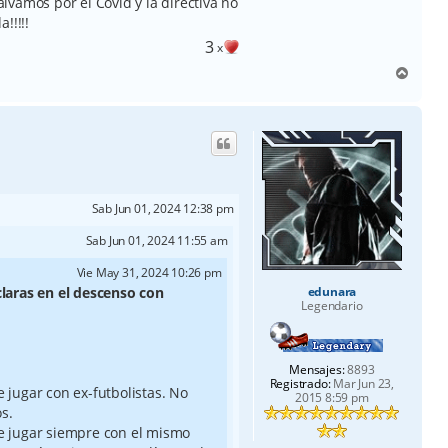
vamos por el Covid y la directiva no
!!!!!
3
x
A
r
r
i
b
a
Sab Jun 01, 2024 12:38 pm
Sab Jun 01, 2024 11:55 am
Vie May 31, 2024 10:26 pm
claras en el descenso con
edunara
Legendario
Mensajes:
8893
Registrado:
Mar Jun 23,
 jugar con ex-futbolistas. No
2015 8:59 pm
s.
de jugar siempre con el mismo