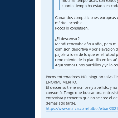
muchas temporadas, con éxitos y 
cuanto tiempo ha estado en cad
Ganar dos competiciones europeas e
mérito increíble.
Pocos lo consiguen.
¿El descenso ?
Mendi renovaba año a año , para mi 
comisión deportiva y por elevación 
pajolera idea de lo que es el fútbol 
rendimiento de la plantilla en los a
Aquí somos unos pardillos y ya lo 
Pocos entrenadores NO, ninguno salvo Zi
ENORME MERITO.
El descenso tiene nombre y apellido, y no
consumó. Tengo que buscar una entrevista
entrevista y comenta que no se cree el d
demasiado tarde.
https://www.marca.com/futbol/eibar/2021 