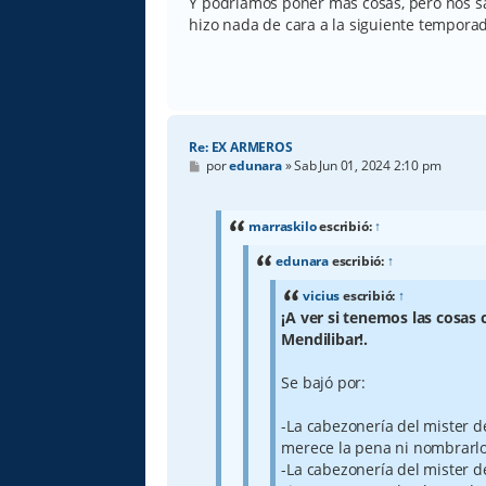
Y podríamos poner más cosas, pero nos sal
hizo nada de cara a la siguiente temporada
Re: EX ARMEROS
M
por
edunara
»
Sab Jun 01, 2024 2:10 pm
e
n
s
a
marraskilo
escribió:
↑
j
e
edunara
escribió:
↑
vicius
escribió:
↑
¡A ver si tenemos las cosas 
Mendilibar!.
Se bajó por:
-La cabezonería del mister de
merece la pena ni nombrarlo
-La cabezonería del mister 