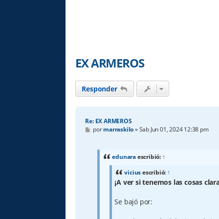
EX ARMEROS
Responder
Re: EX ARMEROS
M
por
marraskilo
»
Sab Jun 01, 2024 12:38 pm
e
n
s
a
edunara
escribió:
↑
j
e
vicius
escribió:
↑
¡A ver si tenemos las cosas clar
Se bajó por: