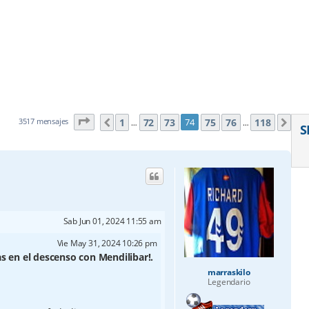
Página
74
de
118
1
72
73
75
76
118
3517 mensajes
74
Anterior
Sig
…
…
S
Sab Jun 01, 2024 11:55 am
Vie May 31, 2024 10:26 pm
as en el descenso con Mendilibar!.
marraskilo
Legendario