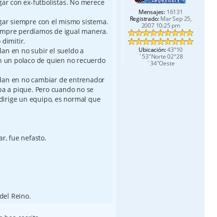
gar con ex-futbolistas. No merece
Mensajes:
16131
Registrado:
Mar Sep 25,
ugar siempre con el mismo sistema.
2007 10:25 pm
empre perdíamos de igual manera.
 dimitir.
Ubicación:
43°10
an en no subir el sueldo a
´53"Norte 02°28
en un polaco de quien no recuerdo
´34"Oeste
dan en no cambiar de entrenador
ba a pique. Pero cuando no se
e dirige un equipo, es normal que
r, fue nefasto.
el Reino.