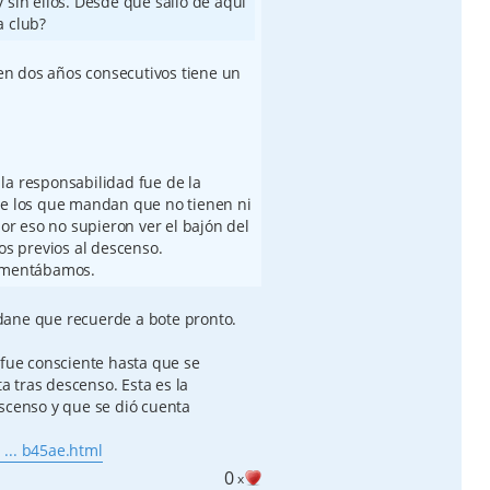
sin ellos. Desde que salió de aquí
a club?
n dos años consecutivos tiene un
la responsabilidad fue de la
de los que mandan que no tienen ni
por eso no supieron ver el bajón del
ños previos al descenso.
comentábamos.
dane que recuerde a bote pronto.
 fue consciente hasta que se
 tras descenso. Esta es la
escenso y que se dió cuenta
... b45ae.html
0
x