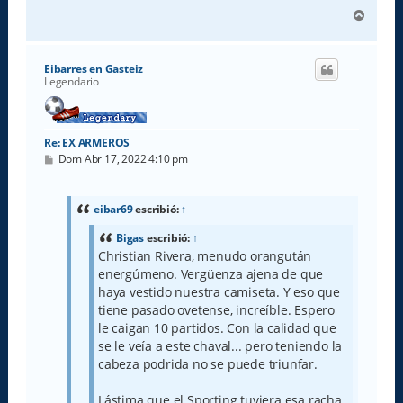
A
r
r
i
Eibarres en Gasteiz
b
Legendario
a
Re: EX ARMEROS
M
Dom Abr 17, 2022 4:10 pm
e
n
s
a
eibar69
escribió:
↑
j
e
Bigas
escribió:
↑
Christian Rivera, menudo orangután
energúmeno. Vergüenza ajena de que
haya vestido nuestra camiseta. Y eso que
tiene pasado ovetense, increíble. Espero
le caigan 10 partidos. Con la calidad que
se le veía a este chaval... pero teniendo la
cabeza podrida no se puede triunfar.
Lástima que el Sporting tuviera esa racha