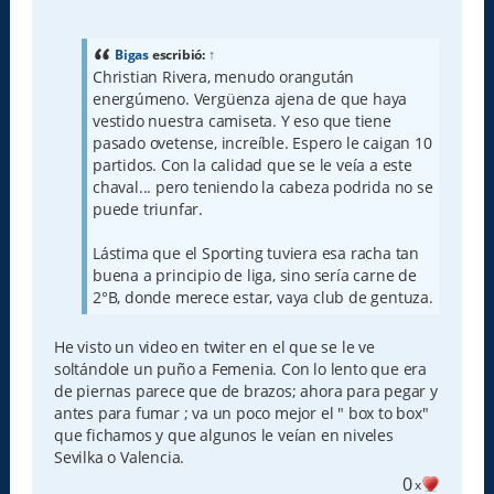
e
n
s
a
Bigas
escribió:
↑
j
Christian Rivera, menudo orangután
e
energúmeno. Vergüenza ajena de que haya
vestido nuestra camiseta. Y eso que tiene
pasado ovetense, increíble. Espero le caigan 10
partidos. Con la calidad que se le veía a este
chaval... pero teniendo la cabeza podrida no se
puede triunfar.
Lástima que el Sporting tuviera esa racha tan
buena a principio de liga, sino sería carne de
2°B, donde merece estar, vaya club de gentuza.
He visto un video en twiter en el que se le ve
soltándole un puño a Femenia. Con lo lento que era
de piernas parece que de brazos; ahora para pegar y
antes para fumar ; va un poco mejor el " box to box"
que fichamos y que algunos le veían en niveles
Sevilka o Valencia.
0
x