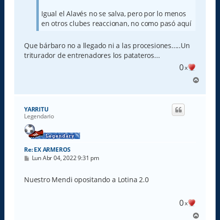
Igual el Alavés no se salva, pero por lo menos
en otros clubes reaccionan, no como pasó aquí
Que bárbaro no a llegado ni a las procesiones.....Un
triturador de entrenadores los patateros...
0
x
A
r
r
i
YARRITU
b
Legendario
a
Re: EX ARMEROS
M
Lun Abr 04, 2022 9:31 pm
e
n
s
Nuestro Mendi opositando a Lotina 2.0
a
j
e
0
x
A