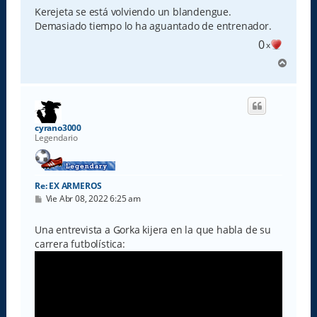
s
Kerejeta se está volviendo un blandengue.
a
Demasiado tiempo lo ha aguantado de entrenador.
j
e
0
x
A
r
r
i
b
a
cyrano3000
Legendario
Re: EX ARMEROS
M
Vie Abr 08, 2022 6:25 am
e
n
s
Una entrevista a Gorka kijera en la que habla de su
a
carrera futbolística:
j
e