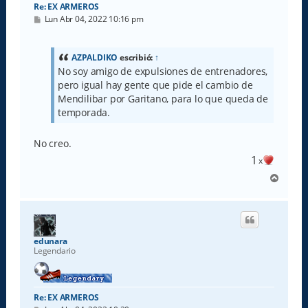
Re: EX ARMEROS
M
Lun Abr 04, 2022 10:16 pm
e
n
s
a
AZPALDIKO
escribió:
↑
j
No soy amigo de expulsiones de entrenadores,
e
pero igual hay gente que pide el cambio de
Mendilibar por Garitano, para lo que queda de
temporada.
No creo.
1
x
A
r
r
i
b
a
edunara
Legendario
Re: EX ARMEROS