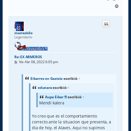
A
r
r
i
b
a
marraskilo
Legendario
Re: EX ARMEROS
M
Vie Abr 08, 2022 6:05 pm
e
n
s
a
Eibarres en Gasteiz
escribió:
↑
j
e
edunara
escribió:
↑
Aupa Eibar !!!
escribió:
↑
Mendi kalera
Yo creo que es el comportamiento
correcto ante la situacion que presenta, a
dia de hoy, el Alaves. Aqui no supimos