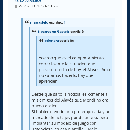
Re: EX ARMEROS
M
Vie Abr 08, 2022 6:10 pm
e
n
s
a
marraskilo
escribió:
↑
j
e
Eibarres en Gasteiz
escribió:
↑
edunara
escribió:
↑
Yo creo que es el comportamiento
correcto ante la situacion que
presenta, a dia de hoy, el Alaves. Aqui
no supimos hacerlo, hay que
aprender.
Desde que saltó la noticia les comenté a
mis amigos del Alavés que Mendi no era
buena opción.
Si hubiera tenido una pretemporada y un
mercado de fichajes por delante si, pero
implantar su modelo de juego con
urgencias y en esa plantilla... Malo.