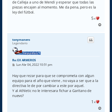
e
de Calleja a uno de Mendi y esperar que todas las
piezas encajen al momento. Me da pena, pero es la
ley del fútbol.
5
x
A
r
r
i
tonymanero
b
Legendario
a
Re: EX ARMEROS
M
Lun Abr 04, 2022 10:51 pm
e
n
s
Hay que rezar para que se comprometa con algun
a
equipo para el año que viene , no vaya a ser que a la
j
e
directiva le de por cambiar a este por aquel.
Y al Athletic no le interesara fichar a Garitano de
nuevo?
1
x
A