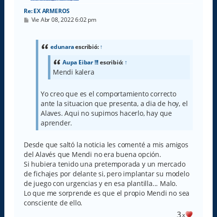
Re: EX ARMEROS
M
Vie Abr 08, 2022 6:02 pm
e
n
s
a
edunara
escribió:
↑
j
e
Aupa Eibar !!!
escribió:
↑
Mendi kalera
Yo creo que es el comportamiento correcto
ante la situacion que presenta, a dia de hoy, el
Alaves. Aqui no supimos hacerlo, hay que
aprender.
Desde que saltó la noticia les comenté a mis amigos
del Alavés que Mendi no era buena opción.
Si hubiera tenido una pretemporada y un mercado
de fichajes por delante si, pero implantar su modelo
de juego con urgencias y en esa plantilla... Malo.
Lo que me sorprende es que el propio Mendi no sea
consciente de ello.
3
x