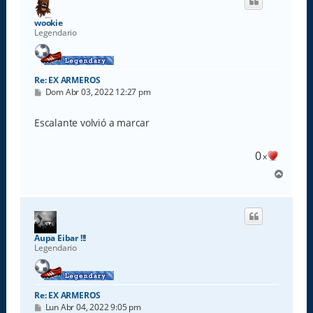
b
a
wookie
Legendario
Re: EX ARMEROS
M
Dom Abr 03, 2022 12:27 pm
e
n
s
Escalante volvió a marcar
a
j
e
0
x
A
r
r
i
b
a
Aupa Eibar !!!
Legendario
Re: EX ARMEROS
M
Lun Abr 04, 2022 9:05 pm