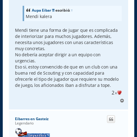
n
s
a
Aupa Eibar !!!
escribió:
↑
j
Mendi kalera
e
Mendi tiene una forma de jugar que es complicada
de interiorizar para muchos jugadores. Además,
necesita unos jugadores con unas características
muy concretas.
No debería aceptar dirigir a un equipo con
urgencias.
Eso si, estoy convencido de que en un club con una
buena red de Scouting y con capacidad para
ofrecerle el tipo de jugador que requiere su modelo
de juego, los aficionados iban a disfrutar a tope.
2
x
A
r
r
i
Eibarres en Gasteiz
b
Legendario
a