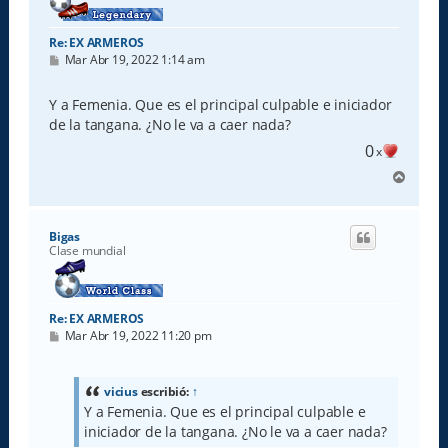
Re: EX ARMEROS
M
Mar Abr 19, 2022 1:14 am
e
n
s
Y a Femenia. Que es el principal culpable e iniciador
a
de la tangana. ¿No le va a caer nada?
j
e
0
x
A
r
r
i
Bigas
b
Clase mundial
a
Re: EX ARMEROS
M
Mar Abr 19, 2022 11:20 pm
e
n
s
a
vicius
escribió:
↑
j
Y a Femenia. Que es el principal culpable e
e
iniciador de la tangana. ¿No le va a caer nada?