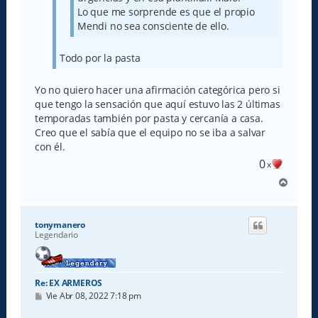
Lo que me sorprende es que el propio
Mendi no sea consciente de ello.
Todo por la pasta
Yo no quiero hacer una afirmación categórica pero si
que tengo la sensación que aquí estuvo las 2 últimas
temporadas también por pasta y cercanía a casa.
Creo que el sabía que el equipo no se iba a salvar
con él.
0
x
A
r
r
i
tonymanero
b
Legendario
a
Re: EX ARMEROS
M
Vie Abr 08, 2022 7:18 pm
e
n