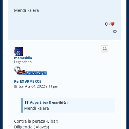
e
n
s
Mendi kalera
a
j
e
0
x
A
r
r
i
b
a
marraskilo
Legendario
Re: EX ARMEROS
M
Lun Abr 04, 2022 9:11 pm
e
n
s
a
Aupa Eibar !!!
escribió:
↑
j
Mendi kalera
e
Contra la pereza (Eibar)
Diligencia ( Alavés)