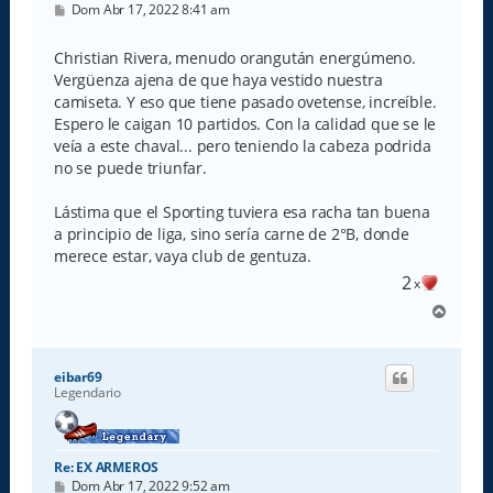
M
Dom Abr 17, 2022 8:41 am
e
n
s
Christian Rivera, menudo orangután energúmeno.
a
Vergüenza ajena de que haya vestido nuestra
j
e
camiseta. Y eso que tiene pasado ovetense, increíble.
Espero le caigan 10 partidos. Con la calidad que se le
veía a este chaval... pero teniendo la cabeza podrida
no se puede triunfar.
Lástima que el Sporting tuviera esa racha tan buena
a principio de liga, sino sería carne de 2°B, donde
merece estar, vaya club de gentuza.
2
x
A
r
r
i
eibar69
b
Legendario
a
Re: EX ARMEROS
M
Dom Abr 17, 2022 9:52 am