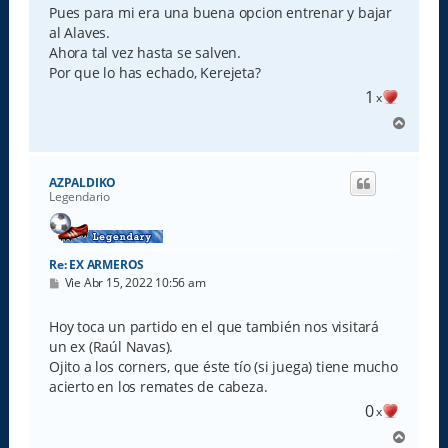
s
Pues para mi era una buena opcion entrenar y bajar
a
al Alaves.
j
e
Ahora tal vez hasta se salven.
Por que lo has echado, Kerejeta?
1
x
A
r
r
i
AZPALDIKO
b
Legendario
a
Re: EX ARMEROS
M
Vie Abr 15, 2022 10:56 am
e
n
s
Hoy toca un partido en el que también nos visitará
a
un ex (Raúl Navas).
j
e
Ojito a los corners, que éste tío (si juega) tiene mucho
acierto en los remates de cabeza.
0
x
A