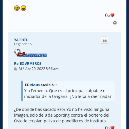
0
x
A
r
r
i
YARRITU
b
Legendario
a
Re: EX ARMEROS
M
Mié Abr 20, 2022 8:36 am
e
n
s
a
vicius
escribió:
↑
j
Y a Femenia. Que es el principal culpable e
e
iniciador de la tangana. ¿No le va a caer nada?
¿De donde has sacado eso? Yo no he visto ninguna
imagen, solo de 8 de Sporting contra el portero del
Oviedo en plan paliza de pandilleros de instituto
0
x