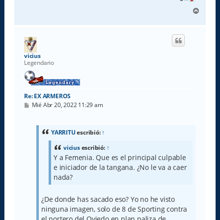
A
r
r
i
b
a
vicius
Legendario
Re: EX ARMEROS
M
Mié Abr 20, 2022 11:29 am
e
n
s
a
YARRITU
escribió:
↑
j
e
vicius
escribió:
↑
Y a Femenia. Que es el principal culpable
e iniciador de la tangana. ¿No le va a caer
nada?
¿De donde has sacado eso? Yo no he visto
ninguna imagen, solo de 8 de Sporting contra
el portero del Oviedo en plan paliza de