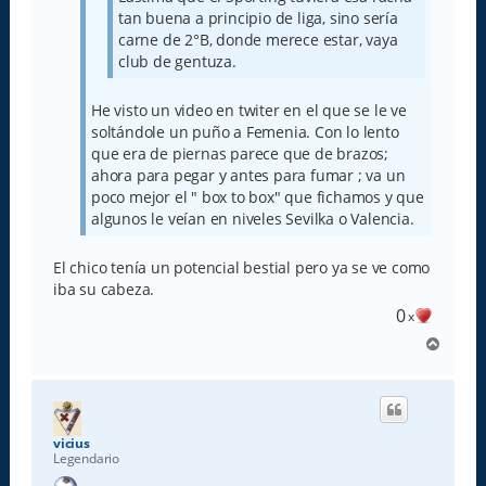
tan buena a principio de liga, sino sería
carne de 2°B, donde merece estar, vaya
club de gentuza.
He visto un video en twiter en el que se le ve
soltándole un puño a Femenia. Con lo lento
que era de piernas parece que de brazos;
ahora para pegar y antes para fumar ; va un
poco mejor el " box to box" que fichamos y que
algunos le veían en niveles Sevilka o Valencia.
El chico tenía un potencial bestial pero ya se ve como
iba su cabeza.
0
x
A
r
r
i
b
a
vicius
Legendario