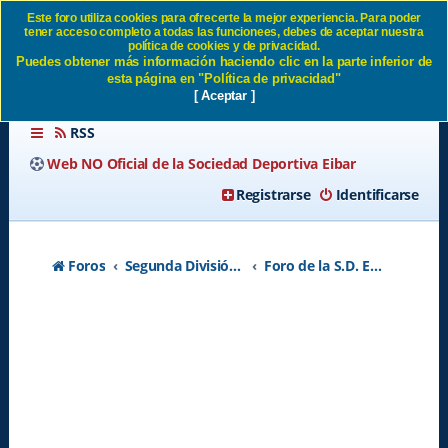
Este foro utiliza cookies para ofrecerte la mejor experiencia. Para poder
tener acceso completo a todas las funcionees, debes de aceptar nuestra
EX ARMEROS - Página 20
política de cookies y de privacidad.
Puedes obtener más información haciendo clic en la parte inferior de
SD Eibar
esta página en "Política de privacidad"
[ Aceptar ]
RSS
Web NO Oficial de la Sociedad Deportiva Eibar
Registrarse
Identificarse
Foros
Segunda División A - Temporada 2026-2027
Foro de la S.D. Eibar