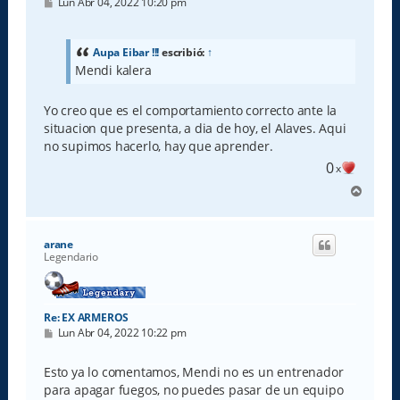
M
Lun Abr 04, 2022 10:20 pm
e
n
s
a
Aupa Eibar !!!
escribió:
↑
j
Mendi kalera
e
Yo creo que es el comportamiento correcto ante la
situacion que presenta, a dia de hoy, el Alaves. Aqui
no supimos hacerlo, hay que aprender.
0
x
A
r
r
i
arane
b
Legendario
a
Re: EX ARMEROS
M
Lun Abr 04, 2022 10:22 pm
e
n
s
Esto ya lo comentamos, Mendi no es un entrenador
a
para apagar fuegos, no puedes pasar de un equipo
j