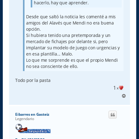
hacerlo, hay que aprender.
Desde que saltó la noticia les comenté a mis
amigos del Alavés que Mendi no era buena
opción.
Si hubiera tenido una pretemporada y un
mercado de fichajes por delante si, pero
implantar su modelo de juego con urgencias y
en esa plantilla... Malo.
Lo que me sorprende es que el propio Mendi
no sea consciente de ello.
Todo por la pasta
1
x
A
r
r
i
Eibarres en Gasteiz
b
Legendario
a