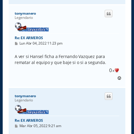
r
r
i
tonymanero
b
Legendario
a
Re: EX ARMEROS
M
Lun Abr 04, 2022 11:23 pm
e
n
s
A ver si Hansel ficha a Fernando Vazquez para
a
rematar al equipo y que baje si o si a segunda.
j
e
0
x
A
r
r
i
tonymanero
b
Legendario
a
Re: EX ARMEROS
M
Mar Abr 05, 2022 9:21 am
e
n