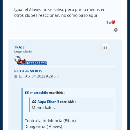
Igual el Alavés no se salva, pero por lo menos en
otros clubes reaccionan, no como pasó aquí
1
x
A
r
r
i
TRASS
b
Legendario
a
Re: EX ARMEROS
M
Lun Abr 04, 2022 9:29 pm
e
n
s
a
marraskilo
escribió:
↑
j
e
Aupa Eibar !!!
escribió:
↑
Mendi kalera
Contra la indolencia (Eibar)
Dimigencia ( Alavés)