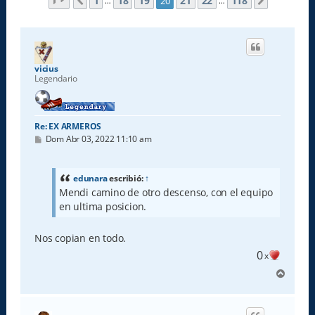
Página
20
de
118
1
18
19
21
22
118
20
Anterior
Siguiente
…
…
vicius
Legendario
Re: EX ARMEROS
M
Dom Abr 03, 2022 11:10 am
e
n
s
a
edunara
escribió:
↑
j
Mendi camino de otro descenso, con el equipo
e
en ultima posicion.
Nos copian en todo.
0
x
A
r
r
i