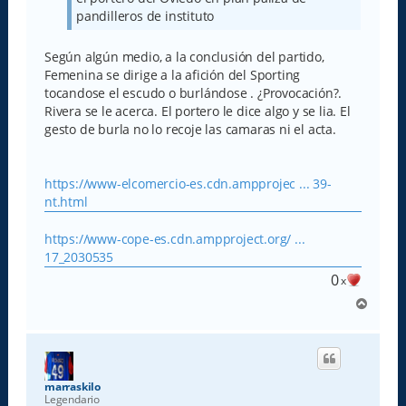
pandilleros de instituto
Según algún medio, a la conclusión del partido,
Femenina se dirige a la afición del Sporting
tocandose el escudo o burlándose . ¿Provocación?.
Rivera se le acerca. El portero le dice algo y se lia. El
gesto de burla no lo recoje las camaras ni el acta.
https://www-elcomercio-es.cdn.ampprojec ... 39-
nt.html
https://www-cope-es.cdn.ampproject.org/ ...
17_2030535
0
x
A
r
r
i
b
a
marraskilo
Legendario