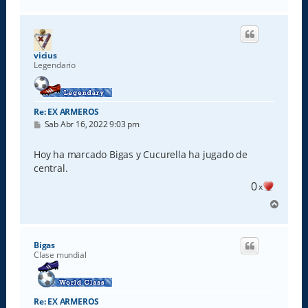
r
r
i
b
a
vicius
Legendario
Re: EX ARMEROS
M
Sab Abr 16, 2022 9:03 pm
e
n
s
Hoy ha marcado Bigas y Cucurella ha jugado de
a
central.
j
e
0
x
A
r
r
i
Bigas
b
Clase mundial
a
Re: EX ARMEROS