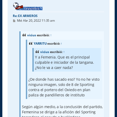
Re: EX ARMEROS
M
Mié Abr 20, 2022 11:35 am
e
n
s
a
vicius
escribió:
↑
j
e
YARRITU
escribió:
↑
vicius
escribió:
↑
Y a Femenia. Que es el principal
culpable e iniciador de la tangana.
¿No le va a caer nada?
¿De donde has sacado eso? Yo no he visto
ninguna imagen, solo de 8 de Sporting
contra el portero del Oviedo en plan
paliza de pandilleros de instituto
Según algún medio, a la conclusión del partido,
Femenina se dirige a la afición del Sporting