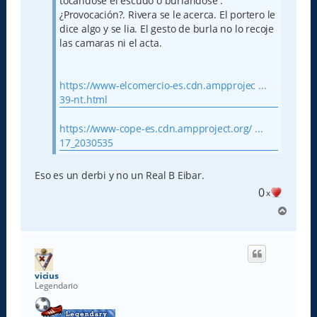
tocandose el escudo o burlándose .
¿Provocación?. Rivera se le acerca. El portero le
dice algo y se lia. El gesto de burla no lo recoje
las camaras ni el acta.
https://www-elcomercio-es.cdn.ampprojec ...
39-nt.html
https://www-cope-es.cdn.ampproject.org/ ...
17_2030535
Eso es un derbi y no un Real B Eibar.
0
x
A
r
r
i
b
a
vicius
Legendario