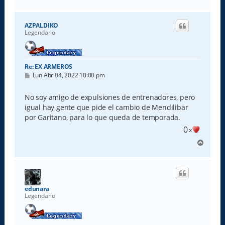
r
r
i
AZPALDIKO
b
Legendario
a
Re: EX ARMEROS
M
Lun Abr 04, 2022 10:00 pm
e
n
s
No soy amigo de expulsiones de entrenadores, pero
a
igual hay gente que pide el cambio de Mendilibar
j
e
por Garitano, para lo que queda de temporada.
0
x
A
r
r
i
b
a
edunara
Legendario