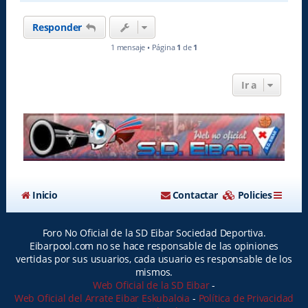
r
i
Responder
b
a
1 mensaje • Página
1
de
1
Ir a
Inicio
Contactar
Policies
Foro No Oficial de la SD Eibar Sociedad Deportiva.
Eibarpool.com no se hace responsable de las opiniones
vertidas por sus usuarios, cada usuario es responsable de los
mismos.
Web Oficial de la SD Eibar
-
Web Oficial del Arrate Eibar Eskubaloia
-
Política de Privacidad