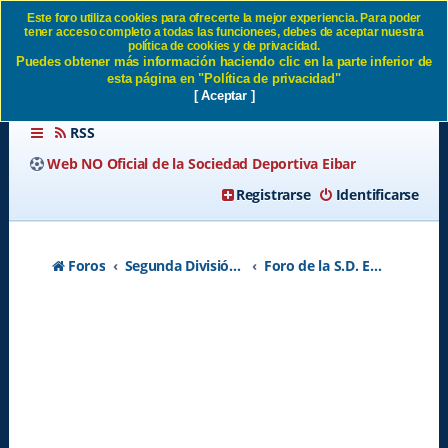
Este foro utiliza cookies para ofrecerte la mejor experiencia. Para poder
tener acceso completo a todas las funcionees, debes de aceptar nuestra
Porra actualizada SD Eibar
política de cookies y de privacidad.
Puedes obtener más información haciendo clic en la parte inferior de
esta página en "Política de privacidad"
[ Aceptar ]
RSS
Web NO Oficial de la Sociedad Deportiva Eibar
Registrarse
Identificarse
Foros
Segunda División A - Temporada 2026-2027
Foro de la S.D. Eibar