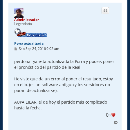
Administrador
Legendario
Porra actualizada
M
Sab Sep 24, 2016 9:02 am
e
n
s
perdonar ya esta actualizada la Porra y podeis poner
a
el pronóstico del partido de la Real.
j
e
He visto que da un error al poner el resultado, estoy
en ello. (es un software antiguo y los servidores no
paran de actualizarse).
AUPA EIBAR, el de hoy el partido más complicado
hasta la fecha.
0
x
A
r