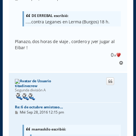
e
n
s
a
DE ERREBAL escribió:
j
.....contra Leganes en Lerma (Burgos) 18 h.
e
Planazo, dos horas de viaje , cordero y ¡ver jugar al
Eibar !
0
x
A
r
r
i
b
titadinecrew
a
Segunda división A
Re: 6 de octubre amistoso....
M
Mié Sep 28, 2016 12:15 pm
e
n
s
a
marraskilo escribió:
j