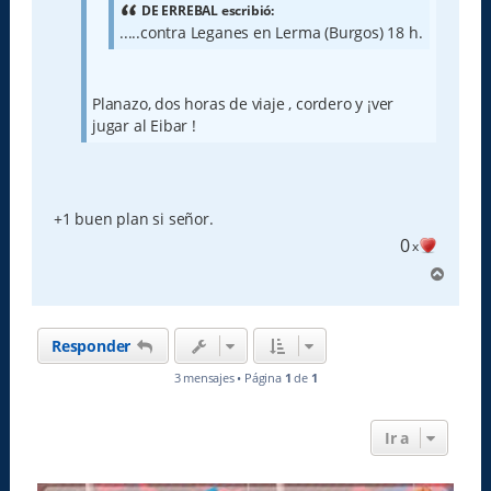
e
DE ERREBAL escribió:
.....contra Leganes en Lerma (Burgos) 18 h.
Planazo, dos horas de viaje , cordero y ¡ver
jugar al Eibar !
+1 buen plan si señor.
0
x
A
r
r
i
Responder
b
a
3 mensajes • Página
1
de
1
Ir a