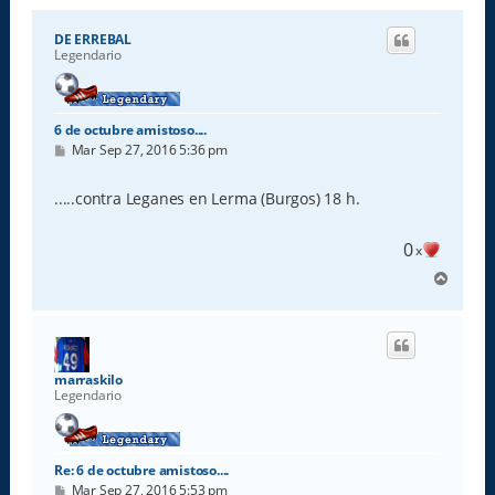
DE ERREBAL
Legendario
6 de octubre amistoso....
M
Mar Sep 27, 2016 5:36 pm
e
n
s
.....contra Leganes en Lerma (Burgos) 18 h.
a
j
e
0
x
A
r
r
i
b
a
marraskilo
Legendario
Re: 6 de octubre amistoso....
M
Mar Sep 27, 2016 5:53 pm