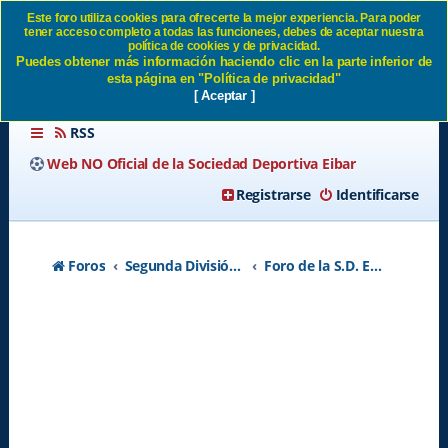
Este foro utiliza cookies para ofrecerte la mejor experiencia. Para poder
tener acceso completo a todas las funcionees, debes de aceptar nuestra
6 de octubre amistoso.... SD
política de cookies y de privacidad.
Puedes obtener más información haciendo clic en la parte inferior de
Eibar
esta página en "Política de privacidad"
[ Aceptar ]
RSS
Web NO Oficial de la Sociedad Deportiva Eibar
Registrarse
Identificarse
Foros
Segunda División A - Temporada 2026-2027
Foro de la S.D. Eibar