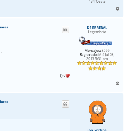
´34"Oeste
A
r
r
i
iores
DE ERREBAL
b
Legendario
a
Mensajes:
8599
.
Registrado:
Mié Jul 03,
2013 5:31 pm
0
x
A
r
r
i
iores
b
a
jon_kortina