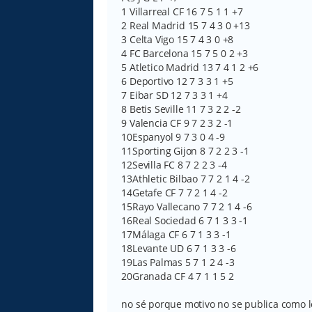
1 Villarreal CF 16 7 5 1 1 +7
2 Real Madrid 15 7 4 3 0 +13
3 Celta Vigo 15 7 4 3 0 +8
4 FC Barcelona 15 7 5 0 2 +3
5 Atletico Madrid 13 7 4 1 2 +6
6 Deportivo 12 7 3 3 1 +5
7 Eibar SD 12 7 3 3 1 +4
8 Betis Seville 11 7 3 2 2 -2
9 Valencia CF 9 7 2 3 2 -1
10Espanyol 9 7 3 0 4 -9
11Sporting Gijon 8 7 2 2 3 -1
12Sevilla FC 8 7 2 2 3 -4
13Athletic Bilbao 7 7 2 1 4 -2
14Getafe CF 7 7 2 1 4 -2
15Rayo Vallecano 7 7 2 1 4 -6
16Real Sociedad 6 7 1 3 3 -1
17Málaga CF 6 7 1 3 3 -1
18Levante UD 6 7 1 3 3 -6
19Las Palmas 5 7 1 2 4 -3
20Granada CF 4 7 1 1 5 2
no sé porque motivo no se publica como l