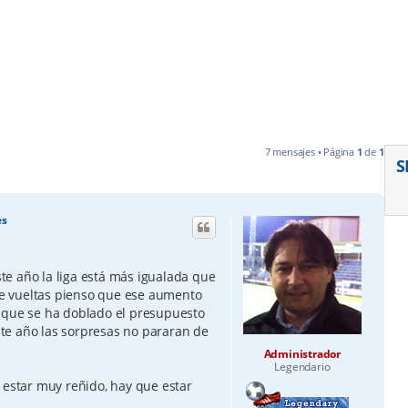
7 mensajes • Página
1
de
1
S
es
e año la liga está más igualada que
e vueltas pienso que ese aumento
 que se ha doblado el presupuesto
este año las sorpresas no pararan de
Administrador
Legendario
 estar muy reñido, hay que estar