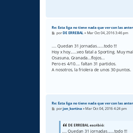
Re: Esta liga no tiene nada que ver con las anter
M
por
DE ERREBAL
»
Mar Oct 04, 2016 3:46 pm
e
n
s
.... Quedan 31 jornadas......todo !!!
a
Hoy x hoy......veo fatal a Sporting. Muy mal
j
e
Osasuna, Granada...flojos...
Pero es 4/10.... faltan 31 partidos.
A nosotros, la friolera de unos 30 puntos.
Re: Esta liga no tiene nada que ver con las anter
M
por
jon_kortina
»
Mar Oct 04, 2016 4:24 pm
e
n
s
a
DE ERREBAL escribió:
j
.... Quedan 31 jornadas......todo !!!