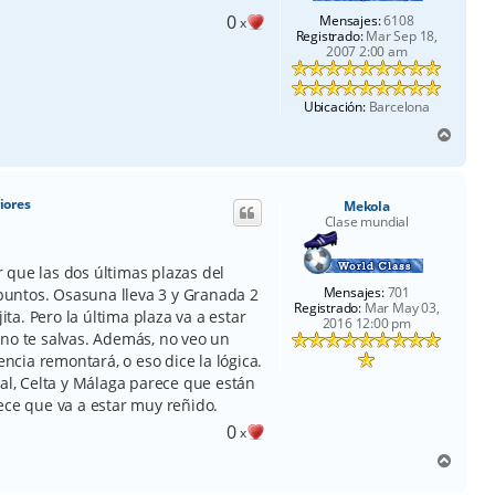
0
Mensajes:
6108
x
Registrado:
Mar Sep 18,
2007 2:00 am
Ubicación:
Barcelona
A
r
r
i
iores
Mekola
b
Clase mundial
a
 que las dos últimas plazas del
Mensajes:
701
untos. Osasuna lleva 3 y Granada 2
Registrado:
Mar May 03,
a. Pero la última plaza va a estar
2016 12:00 pm
 no te salvas. Además, no veo un
encia remontará, o eso dice la lógica.
eal, Celta y Málaga parece que están
ece que va a estar muy reñido.
0
x
A
r