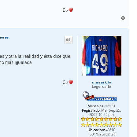
0
x
A
r
r
i
iores
b
a
s y otra la realidad y ésta dice que
cho más igualada
0
marraskilo
x
Legendario
Mensajes:
16131
Registrado:
Mar Sep 25,
2007 10:25 pm
Ubicación:
43°10
´53"Norte 02°28