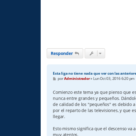
Responder
Esta liga no tiene nada que ver con las anterior
M
por
Administrador
»
Lun Oct 03, 2016 6:20 pm
e
n
s
Comienzo este tema ya que pienso que est
a
nunca entre grandes y pequeños. Dándol
j
e
de calidad de los "pequeños" es debido a
por el reparto de las televisiones, y que 
llegar.
Esto mismo significa que el descenso va a
muy atentos.