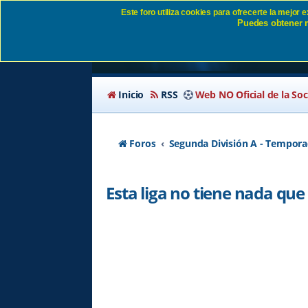
Este foro utiliza cookies para ofrecerte la mejor
Puedes obtener m
Esta liga no tiene na
Inicio
RSS
Web NO Oficial de la So
Foros
Segunda División A - Tempora
Esta liga no tiene nada que