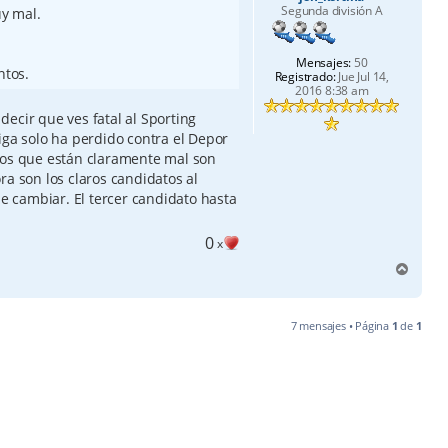
Segunda división A
uy mal.
Mensajes:
50
ntos.
Registrado:
Jue Jul 14,
2016 8:38 am
ecir que ves fatal al Sporting
iga solo ha perdido contra el Depor
los que están claramente mal son
ra son los claros candidatos al
 cambiar. El tercer candidato hasta
0
x
A
r
r
i
7 mensajes • Página
1
de
1
b
a