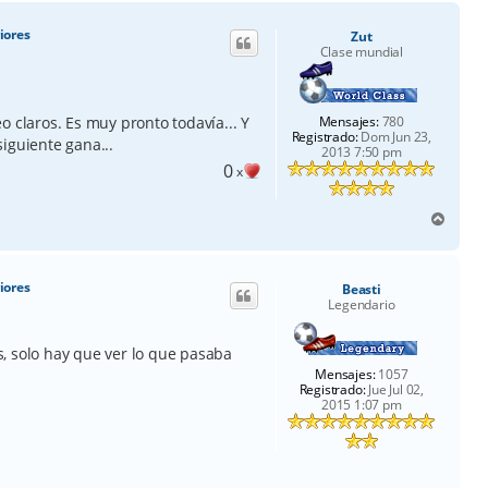
r
i
iores
Zut
b
Clase mundial
a
Mensajes:
780
o claros. Es muy pronto todavía... Y
Registrado:
Dom Jun 23,
iguiente gana...
2013 7:50 pm
0
x
A
r
r
i
iores
Beasti
b
Legendario
a
, solo hay que ver lo que pasaba
Mensajes:
1057
Registrado:
Jue Jul 02,
2015 1:07 pm