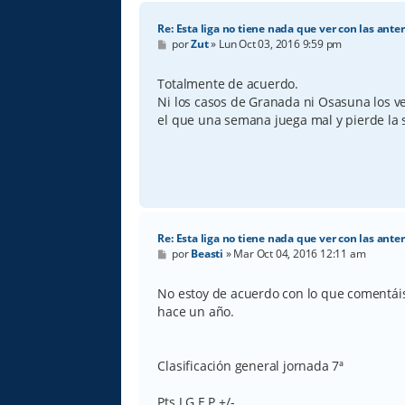
Re: Esta liga no tiene nada que ver con las anter
M
por
Zut
»
Lun Oct 03, 2016 9:59 pm
e
n
s
Totalmente de acuerdo.
a
Ni los casos de Granada ni Osasuna los ve
j
e
el que una semana juega mal y pierde la s
Re: Esta liga no tiene nada que ver con las anter
M
por
Beasti
»
Mar Oct 04, 2016 12:11 am
e
n
s
No estoy de acuerdo con lo que comentáis
a
hace un año.
j
e
Clasificación general jornada 7ª
Pts J G E P +/-