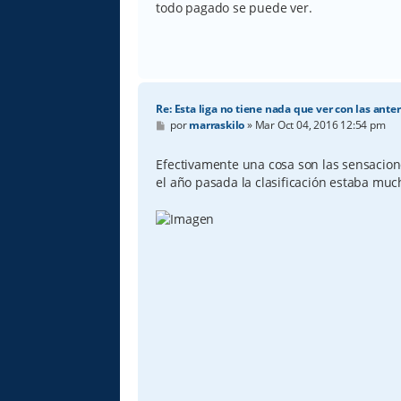
todo pagado se puede ver.
Re: Esta liga no tiene nada que ver con las anter
M
por
marraskilo
»
Mar Oct 04, 2016 12:54 pm
e
n
s
Efectivamente una cosa son las sensacione
a
el año pasada la clasificación estaba mu
j
e