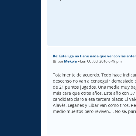
Re: Esta liga no tiene nada que ver con las anter
M
por
Mekola
»
Lun Oct 03, 2016 6:49 pm
e
n
s
Totalmente de acuerdo. Todo hace indicar
a
descenso no van a conseguir demasiado p
j
e
de 21 puntos jugados. Una media muy bajit
más cara que otros años. Este año con 37
candidato claro a esa tercera plaza: El Val
Alavés, Leganés y Eibar van como tiros. R
medio muertos pero reviven.... No sé, par