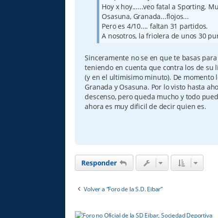
e
Hoy x hoy......veo fatal a Sporting. M
Osasuna, Granada...flojos...
Pero es 4/10.... faltan 31 partidos.
A nosotros, la friolera de unos 30 pu
Sinceramente no se en que te basas para d
teniendo en cuenta que contra los de su l
(y en el ultimisimo minuto). De momento 
Granada y Osasuna. Por lo visto hasta aho
descenso, pero queda mucho y todo puede
ahora es muy dificil de decir quien es.
Responder
Volver a “Foro de la S.D. Eibar”