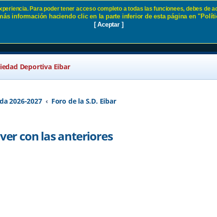
 experiencia. Para poder tener acceso completo a todas las funcionees, debes de ac
ás información haciendo clic en la parte inferior de esta página en "Políti
da que ver con las anteriores SD E
[ Aceptar ]
ciedad Deportiva Eibar
da 2026-2027
Foro de la S.D. Eibar
 ver con las anteriores