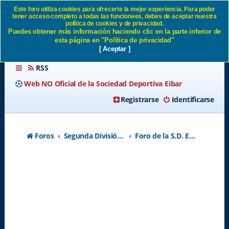
Este foro utiliza cookies para ofrecerte la mejor experiencia. Para poder
tener acceso completo a todas las funcionees, debes de aceptar nuestra
Espanyol Eibar SD Eibar
política de cookies y de privacidad.
Puedes obtener más información haciendo clic en la parte inferior de
esta página en "Política de privacidad"
[ Aceptar ]
RSS
Web NO Oficial de la Sociedad Deportiva Eibar
Registrarse
Identificarse
Foros
Segunda División A - Temporada 2026-2027
Foro de la S.D. Eibar