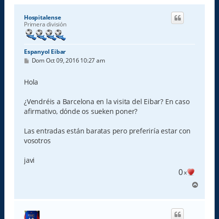
Hospitalense
Primera división
Espanyol Eibar
M
Dom Oct 09, 2016 10:27 am
e
n
s
Hola
a
j
e
¿Vendréis a Barcelona en la visita del Eibar? En caso
afirmativo, dónde os sueken poner?
Las entradas están baratas pero preferiría estar con
vosotros
javi
0
x
A
r
r
i
b