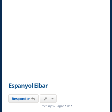
Espanyol Eibar
Responder
5 mensajes • Página
1
de
1