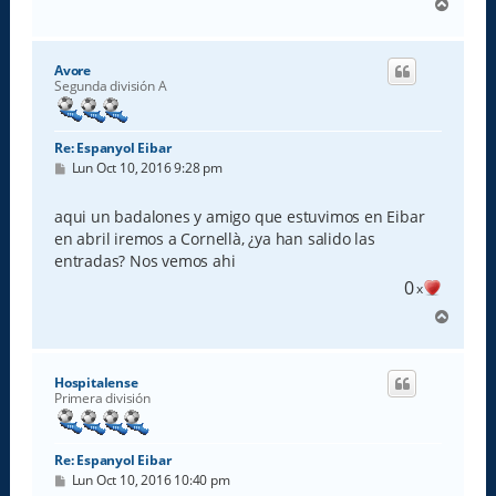
A
r
r
i
Avore
b
Segunda división A
a
Re: Espanyol Eibar
M
Lun Oct 10, 2016 9:28 pm
e
n
s
aqui un badalones y amigo que estuvimos en Eibar
a
en abril iremos a Cornellà, ¿ya han salido las
j
e
entradas? Nos vemos ahi
0
x
A
r
r
i
Hospitalense
b
Primera división
a
Re: Espanyol Eibar
M
Lun Oct 10, 2016 10:40 pm
e