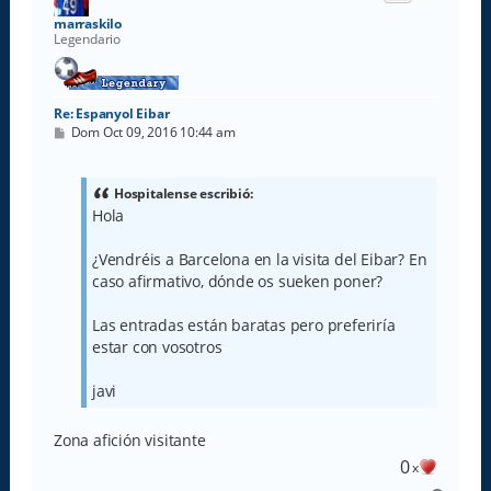
a
marraskilo
Legendario
Re: Espanyol Eibar
M
Dom Oct 09, 2016 10:44 am
e
n
s
a
Hospitalense escribió:
j
Hola
e
¿Vendréis a Barcelona en la visita del Eibar? En
caso afirmativo, dónde os sueken poner?
Las entradas están baratas pero preferiría
estar con vosotros
javi
Zona afición visitante
0
x