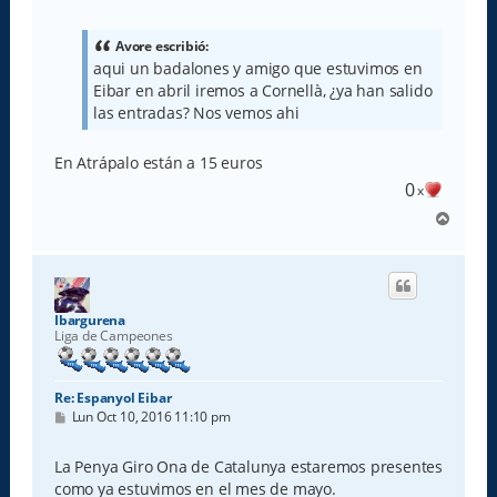
n
s
a
Avore escribió:
j
aqui un badalones y amigo que estuvimos en
e
Eibar en abril iremos a Cornellà, ¿ya han salido
las entradas? Nos vemos ahi
En Atrápalo están a 15 euros
0
x
A
r
r
i
b
a
Ibargurena
Liga de Campeones
Re: Espanyol Eibar
M
Lun Oct 10, 2016 11:10 pm
e
n
s
La Penya Giro Ona de Catalunya estaremos presentes
a
como ya estuvimos en el mes de mayo.
j