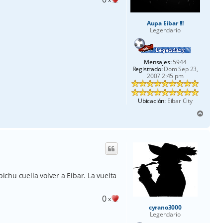
Aupa Eibar !!!
Legendario
Mensajes:
5944
Registrado:
Dom Sep 23,
2007 2:45 pm
Ubicación:
Eibar City
A
r
r
i
b
a
pichu cuella volver a Eibar. La vuelta
0
x
cyrano3000
Legendario