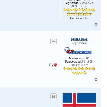
Registrado:
Vie Sep 25,
2009 5:36 pm
Ubicación:
Eibar
A
r
r
i
DE ERREBAL
b
Legendario
a
Mensajes:
8601
Registrado:
Mié Jul 03,
0
2013 5:31 pm
x
A
r
r
i
b
a