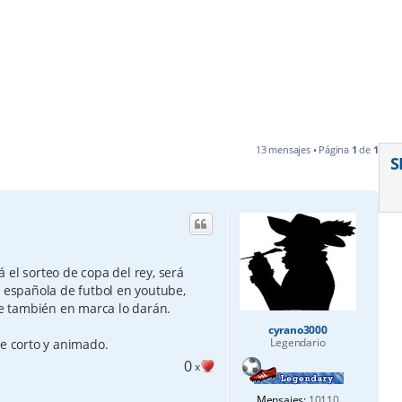
13 mensajes • Página
1
de
1
S
 el sorteo de copa del rey, será
n española de futbol en youtube,
e también en marca lo darán.
cyrano3000
Legendario
je corto y animado.
0
x
Mensajes:
10110