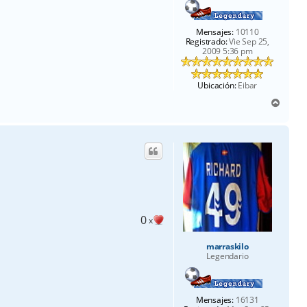
Mensajes:
10110
Registrado:
Vie Sep 25,
2009 5:36 pm
Ubicación:
Eibar
A
r
r
i
b
a
0
x
marraskilo
Legendario
Mensajes:
16131