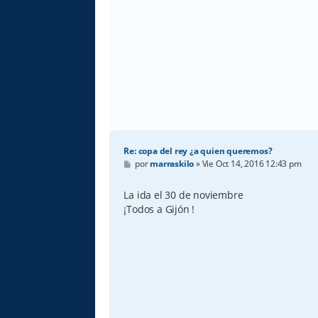
Re: copa del rey ¿a quien queremos?
M
por
marraskilo
»
Vie Oct 14, 2016 12:43 pm
e
n
s
La ida el 30 de noviembre
a
¡Todos a Gijón !
j
e