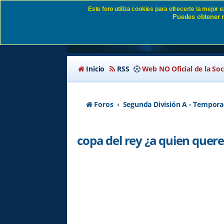
Este foro utiliza cookies para ofrecerte la mejor
Puedes obtener m
copa del rey ¿a qui
Inicio
RSS
Web NO Oficial de la So
Foros
Segunda División A - Tempora
copa del rey ¿a quien que