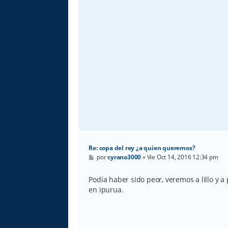
Re: copa del rey ¿a quien queremos?
M
por
cyrano3000
»
Vie Oct 14, 2016 12:34 pm
e
n
s
Podía haber sido peor, veremos a lillo y a 
a
en ipurua.
j
e