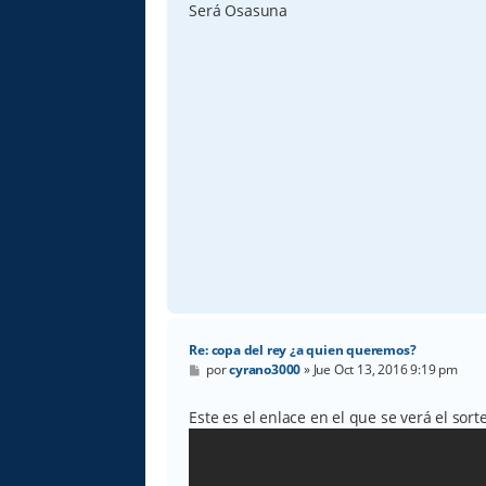
s
Será Osasuna
a
j
e
Re: copa del rey ¿a quien queremos?
M
por
cyrano3000
»
Jue Oct 13, 2016 9:19 pm
e
n
s
Este es el enlace en el que se verá el sor
a
j
e