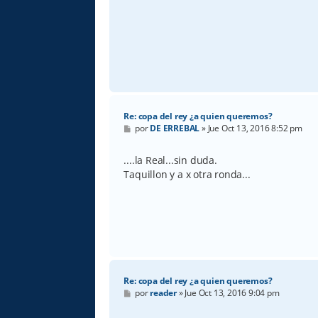
Re: copa del rey ¿a quien queremos?
M
por
DE ERREBAL
»
Jue Oct 13, 2016 8:52 pm
e
n
s
....la Real...sin duda.
a
Taquillon y a x otra ronda...
j
e
Re: copa del rey ¿a quien queremos?
M
por
reader
»
Jue Oct 13, 2016 9:04 pm
e
n