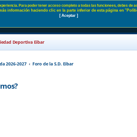
 experiencia. Para poder tener acceso completo a todas las funcionees, debes de ac
ás información haciendo clic en la parte inferior de esta página en "Políti
en queremos? SD Eibar
[ Aceptar ]
ciedad Deportiva Eibar
da 2026-2027
Foro de la S.D. Eibar
remos?