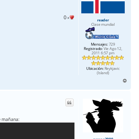
0
x
reader
Clase mundial
Mensajes:
729
Registrado:
Vie Ago 12,
2011 6:57 pm
Ubicación:
Reykjavic
(Island)
A
r
r
i
b
a
te mañana: