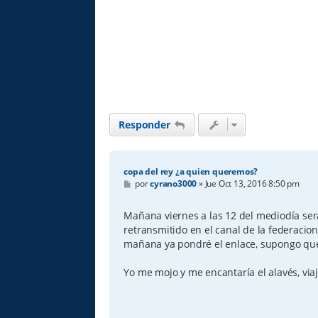
Responder
copa del rey ¿a quien queremos?
M
por
cyrano3000
»
Jue Oct 13, 2016 8:50 pm
e
n
s
Mañana viernes a las 12 del mediodía será
a
retransmitido en el canal de la federacio
j
e
mañana ya pondré el enlace, supongo qu
Yo me mojo y me encantaría el alavés, via