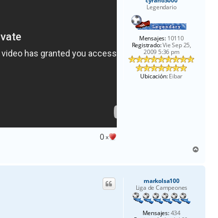
cyrano3000
Legendario
Mensajes:
10110
Registrado:
Vie Sep 25,
2009 5:36 pm
Ubicación:
Eibar
0
x
A
r
r
i
markolsa100
b
Liga de Campeones
a
Mensajes:
434