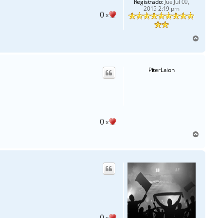
Registrado:
Jue Jul 09,
2015 2:19 pm
0
x
A
r
r
i
PiterLaion
b
a
0
x
A
r
r
i
b
a
0
x