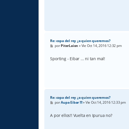
j
e
Re: copa del rey ¿a quien queremos?
M
por
PiterLaion
»
Vie Oct 14, 2016 12:32 pm
e
n
s
Sporting - Eibar ... ni tan mal!
a
j
e
Re: copa del rey ¿a quien queremos?
M
por
Aupa Eibar !!!
»
Vie Oct 14, 2016 12:33 pm
e
n
s
A por ellos!! Vuelta en Ipurua no?
a
j
e