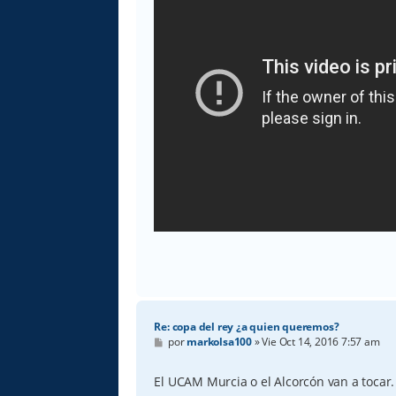
Re: copa del rey ¿a quien queremos?
M
por
markolsa100
»
Vie Oct 14, 2016 7:57 am
e
n
s
El UCAM Murcia o el Alcorcón van a tocar.
a