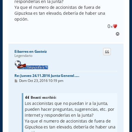
e
responderlas en la junta?
Ya que el numero de accionistas de fuera de
Gipuzkoa es tan elevado, debería de haber una
opción.
0
x
A
r
r
i
Eibarres en Gasteiz
b
Legendario
a
Re: Jueves 24.11.2016 Junta General......
M
Dom Oct 23, 2016 10:19 pm
e
n
s
a
Beasti escribió:
j
Los accionistas que no puedan ir a la junta,
e
pueden hacer preguntas, sugerencias, etc. por
internet y responderlas en la junta?
Ya que el numero de accionistas de fuera de
Gipuzkoa es tan elevado, debería de haber una