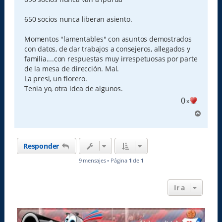
650 socios nunca liberan asiento.
Momentos "lamentables" con asuntos demostrados
con datos, de dar trabajos a consejeros, allegados y
familia....con respuestas muy irrespetuosas por parte
de la mesa de dirección. Mal.
La presi, un florero.
Tenia yo, otra idea de algunos.
0
x
A
r
r
i
Responder
b
a
9 mensajes • Página
1
de
1
Ir a