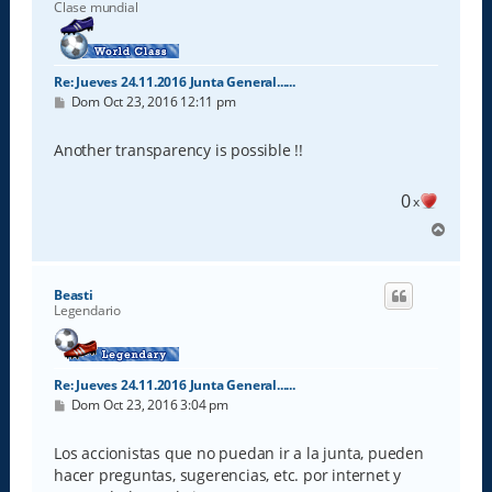
Clase mundial
Re: Jueves 24.11.2016 Junta General......
M
Dom Oct 23, 2016 12:11 pm
e
n
s
Another transparency is possible !!
a
j
e
0
x
A
r
r
i
Beasti
b
Legendario
a
Re: Jueves 24.11.2016 Junta General......
M
Dom Oct 23, 2016 3:04 pm
e
n
s
Los accionistas que no puedan ir a la junta, pueden
a
hacer preguntas, sugerencias, etc. por internet y
j