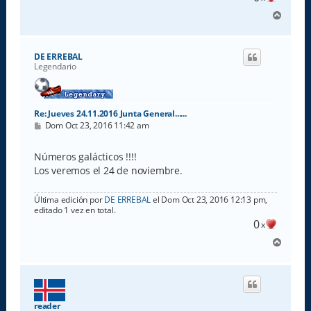
A
r
r
i
DE ERREBAL
b
Legendario
a
Re: Jueves 24.11.2016 Junta General......
M
Dom Oct 23, 2016 11:42 am
e
n
s
Números galácticos !!!!
a
Los veremos el 24 de noviembre.
j
e
Última edición por
DE ERREBAL
el Dom Oct 23, 2016 12:13 pm,
editado 1 vez en total.
0
x
A
r
r
i
b
a
reader