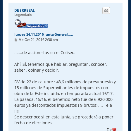
DE ERREBAL
Legendario
Jueves 24.11.2016 Junta General......
M
Vie Oct 21, 2016 2:30 pm
e
n
s
.......de accionistas en el Coliseo.
a
j
e
Ahí, SÍ, tenemos que hablar, preguntar , conocer,
saber , opinar y decidir.
DV de 22 de octubre : 43,6 millones de presupuesto y
15 millones de Superavit antes de impuestos con
obra de la Este incluida, en temporada actual 16/17.
La pasada, 15/16, el beneficio neto fue de 6.920.000
euros ya descontados impuestos ( 9 brutos)..... Tela
!!!!
Se desconoce si en esta junta, se procederá a poner
fecha de elecciones.
0
x