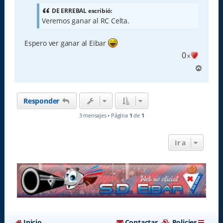
s
a
DE ERREBAL escribió:
j
Veremos ganar al RC Celta.
e
Espero ver ganar al Eibar
0
x
A
r
r
i
Responder
b
a
3 mensajes • Página
1
de
1
Ir a
Inicio
Contactar
Policies