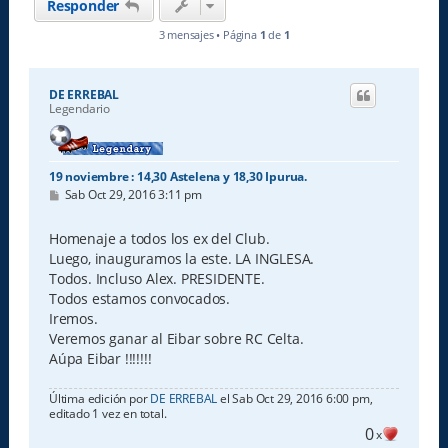
Responder
3 mensajes • Página
1
de
1
DE ERREBAL
Legendario
19 noviembre : 14,30 Astelena y 18,30 Ipurua.
M
Sab Oct 29, 2016 3:11 pm
e
n
s
Homenaje a todos los ex del Club.
a
Luego, inauguramos la este. LA INGLESA.
j
e
Todos. Incluso Alex. PRESIDENTE.
Todos estamos convocados.
Iremos.
Veremos ganar al Eibar sobre RC Celta.
Aúpa Eibar !!!!!!!
Última edición por
DE ERREBAL
el Sab Oct 29, 2016 6:00 pm,
editado 1 vez en total.
0
x