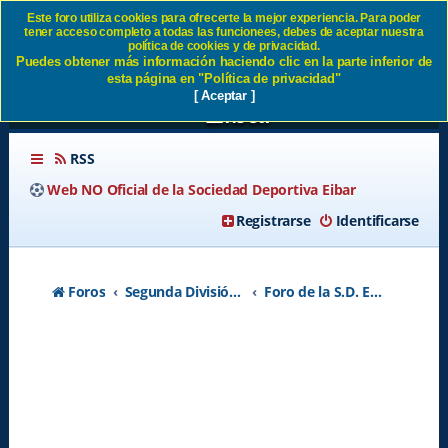
Este foro utiliza cookies para ofrecerte la mejor experiencia. Para poder
tener acceso completo a todas las funcionees, debes de aceptar nuestra
19 noviembre : 14,30
política de cookies y de privacidad.
Puedes obtener más información haciendo clic en la parte inferior de
Astelena y 18,30 Ipurua. SD
esta página en "Política de privacidad"
[ Aceptar ]
Eibar
RSS
Web NO Oficial de la Sociedad Deportiva Eibar
Registrarse
Identificarse
Foros
Segunda División A - Temporada 2026-2027
Foro de la S.D. Eibar