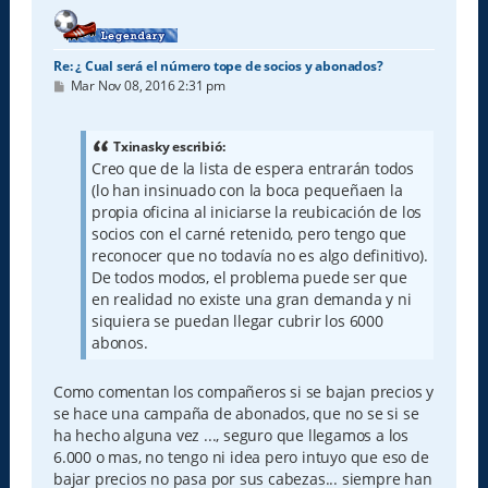
Re: ¿ Cual será el número tope de socios y abonados?
M
Mar Nov 08, 2016 2:31 pm
e
n
s
a
Txinasky escribió:
j
Creo que de la lista de espera entrarán todos
e
(lo han insinuado con la boca pequeñaen la
propia oficina al iniciarse la reubicación de los
socios con el carné retenido, pero tengo que
reconocer que no todavía no es algo definitivo).
De todos modos, el problema puede ser que
en realidad no existe una gran demanda y ni
siquiera se puedan llegar cubrir los 6000
abonos.
Como comentan los compañeros si se bajan precios y
se hace una campaña de abonados, que no se si se
ha hecho alguna vez ..., seguro que llegamos a los
6.000 o mas, no tengo ni idea pero intuyo que eso de
bajar precios no pasa por sus cabezas... siempre han