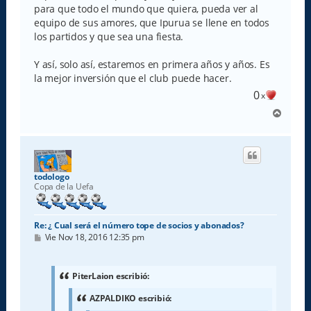
para que todo el mundo que quiera, pueda ver al
equipo de sus amores, que Ipurua se llene en todos
los partidos y que sea una fiesta.
Y así, solo así, estaremos en primera años y años. Es
la mejor inversión que el club puede hacer.
0
x
A
r
r
i
b
a
todologo
Copa de la Uefa
Re: ¿ Cual será el número tope de socios y abonados?
M
Vie Nov 18, 2016 12:35 pm
e
n
s
a
PiterLaion escribió:
j
e
AZPALDIKO escribió: