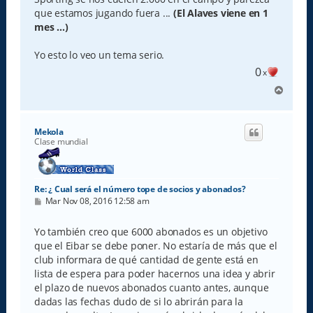
que estamos jugando fuera ...
(El Alaves viene en 1
mes ...)
Yo esto lo veo un tema serio.
0
x
A
r
r
i
Mekola
b
Clase mundial
a
Re: ¿ Cual será el número tope de socios y abonados?
M
Mar Nov 08, 2016 12:58 am
e
n
s
Yo también creo que 6000 abonados es un objetivo
a
que el Eibar se debe poner. No estaría de más que el
j
e
club informara de qué cantidad de gente está en
lista de espera para poder hacernos una idea y abrir
el plazo de nuevos abonados cuanto antes, aunque
dadas las fechas dudo de si lo abrirán para la