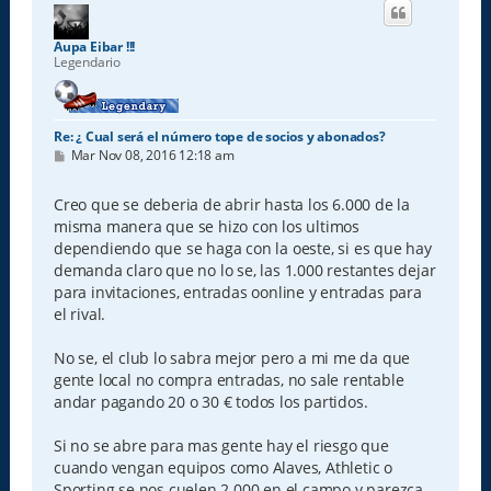
i
b
a
Aupa Eibar !!!
Legendario
Re: ¿ Cual será el número tope de socios y abonados?
M
Mar Nov 08, 2016 12:18 am
e
n
s
Creo que se deberia de abrir hasta los 6.000 de la
a
misma manera que se hizo con los ultimos
j
e
dependiendo que se haga con la oeste, si es que hay
demanda claro que no lo se, las 1.000 restantes dejar
para invitaciones, entradas oonline y entradas para
el rival.
No se, el club lo sabra mejor pero a mi me da que
gente local no compra entradas, no sale rentable
andar pagando 20 o 30 € todos los partidos.
Si no se abre para mas gente hay el riesgo que
cuando vengan equipos como Alaves, Athletic o
Sporting se nos cuelen 2.000 en el campo y parezca