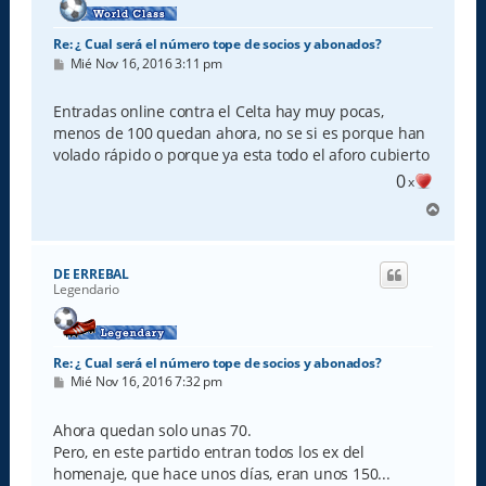
Re: ¿ Cual será el número tope de socios y abonados?
M
Mié Nov 16, 2016 3:11 pm
e
n
s
Entradas online contra el Celta hay muy pocas,
a
menos de 100 quedan ahora, no se si es porque han
j
e
volado rápido o porque ya esta todo el aforo cubierto
0
x
A
r
r
i
DE ERREBAL
b
Legendario
a
Re: ¿ Cual será el número tope de socios y abonados?
M
Mié Nov 16, 2016 7:32 pm
e
n
s
Ahora quedan solo unas 70.
a
Pero, en este partido entran todos los ex del
j
e
homenaje, que hace unos días, eran unos 150...