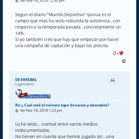
M
Vie Nov 18, 2016 12:50 pm
e
n
s
Segun el diario "Mundo Deportivo" Ipurua es el
a
campo que mas ha visto reducida la asistencia , con
j
e
respecto a la temporada pasada , concretamente un
14% .
Si yo también creo que hay que empezar por hacer
una campaña de captación y bajar los precios.
0
x
A
r
r
i
DE ERREBAL
b
Legendario
a
Re: ¿ Cual será el número tope de socios y abonados?
M
Vie Nov 18, 2016 1:23 pm
e
n
s
Lo he leido....normal entre varios medios
a
indocumentados.
j
e
No tienen en cuenta que hemos jugado sin...una