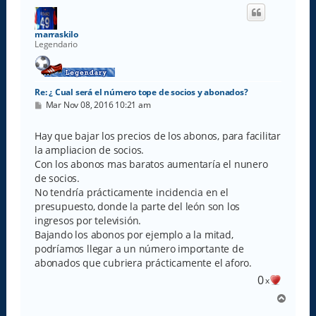
i
b
a
marraskilo
Legendario
Re: ¿ Cual será el número tope de socios y abonados?
M
Mar Nov 08, 2016 10:21 am
e
n
s
Hay que bajar los precios de los abonos, para facilitar
a
la ampliacion de socios.
j
e
Con los abonos mas baratos aumentaría el nunero
de socios.
No tendría prácticamente incidencia en el
presupuesto, donde la parte del león son los
ingresos por televisión.
Bajando los abonos por ejemplo a la mitad,
podríamos llegar a un número importante de
abonados que cubriera prácticamente el aforo.
0
x
A
r