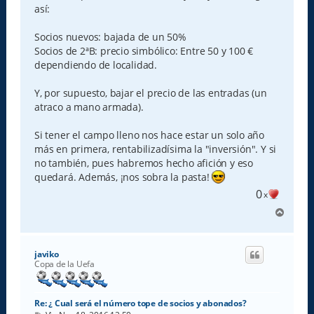
así:
Socios nuevos: bajada de un 50%
Socios de 2ªB: precio simbólico: Entre 50 y 100 €
dependiendo de localidad.
Y, por supuesto, bajar el precio de las entradas (un
atraco a mano armada).
Si tener el campo lleno nos hace estar un solo año
más en primera, rentabilizadísima la "inversión". Y si
no también, pues habremos hecho afición y eso
quedará. Además, ¡nos sobra la pasta!
0
x
A
r
r
i
javiko
b
Copa de la Uefa
a
Re: ¿ Cual será el número tope de socios y abonados?