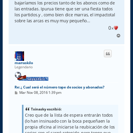
a
bajaríamos los precios tanto de los abonos como de
j
e
las entradas. Ipurua tiene que ser una fiesta todos
los partidos.y , como bien dice marras, el impactotal
sobre las arcas es muy muy pequeño...
0
x
A
r
r
i
b
a
marraskilo
Legendario
Re: ¿ Cual será el número tope de socios y abonados?
M
Mar Nov 08, 2016 1:39 pm
e
n
s
a
Txinasky escribió:
j
Creo que de la lista de espera entrarán todos
e
(lo han insinuado con la boca pequeñaen la
propia oficina al iniciarse la reubicación de los
socios con el carné retenido, pero tengo que