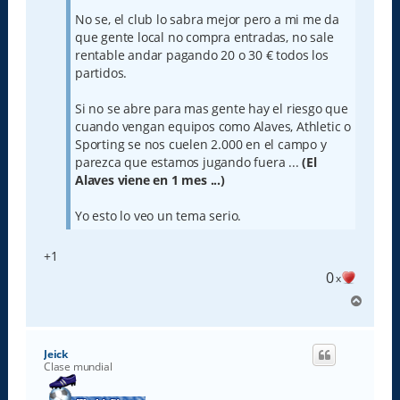
No se, el club lo sabra mejor pero a mi me da
que gente local no compra entradas, no sale
rentable andar pagando 20 o 30 € todos los
partidos.
Si no se abre para mas gente hay el riesgo que
cuando vengan equipos como Alaves, Athletic o
Sporting se nos cuelen 2.000 en el campo y
parezca que estamos jugando fuera ...
(El
Alaves viene en 1 mes ...)
Yo esto lo veo un tema serio.
+1
0
x
A
r
r
i
Jeick
b
Clase mundial
a