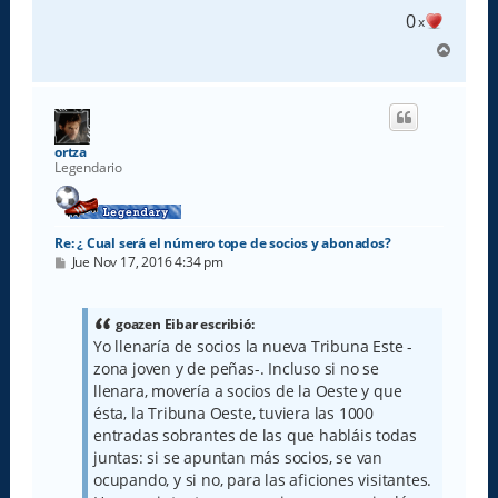
0
x
A
r
r
i
b
a
ortza
Legendario
Re: ¿ Cual será el número tope de socios y abonados?
M
Jue Nov 17, 2016 4:34 pm
e
n
s
a
goazen Eibar escribió:
j
Yo llenaría de socios la nueva Tribuna Este -
e
zona joven y de peñas-. Incluso si no se
llenara, movería a socios de la Oeste y que
ésta, la Tribuna Oeste, tuviera las 1000
entradas sobrantes de las que habláis todas
juntas: si se apuntan más socios, se van
ocupando, y si no, para las aficiones visitantes.