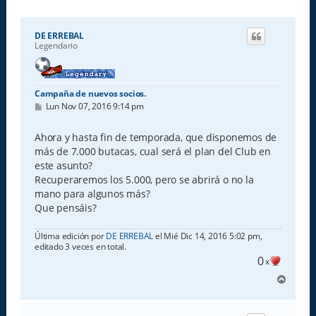
DE ERREBAL
Legendario
Campaña de nuevos socios.
M
Lun Nov 07, 2016 9:14 pm
e
n
s
Ahora y hasta fin de temporada, que disponemos de
a
más de 7.000 butacas, cual será el plan del Club en
j
e
este asunto?
Recuperaremos los 5.000, pero se abrirá o no la
mano para algunos más?
Que pensáis?
Última edición por
DE ERREBAL
el Mié Dic 14, 2016 5:02 pm,
editado 3 veces en total.
0
x
A
r
r
i