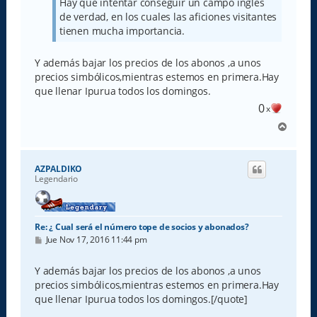
Hay que intentar conseguir un campo inglés
de verdad, en los cuales las aficiones visitantes
tienen mucha importancia.
Y además bajar los precios de los abonos ,a unos
precios simbólicos,mientras estemos en primera.Hay
que llenar Ipurua todos los domingos.
0
x
A
r
r
i
AZPALDIKO
b
Legendario
a
Re: ¿ Cual será el número tope de socios y abonados?
M
Jue Nov 17, 2016 11:44 pm
e
n
s
Y además bajar los precios de los abonos ,a unos
a
precios simbólicos,mientras estemos en primera.Hay
j
e
que llenar Ipurua todos los domingos.[/quote]