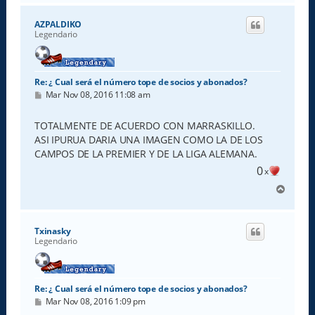
r
i
AZPALDIKO
b
Legendario
a
Re: ¿ Cual será el número tope de socios y abonados?
M
Mar Nov 08, 2016 11:08 am
e
n
s
TOTALMENTE DE ACUERDO CON MARRASKILLO.
a
ASI IPURUA DARIA UNA IMAGEN COMO LA DE LOS
j
e
CAMPOS DE LA PREMIER Y DE LA LIGA ALEMANA.
0
x
A
r
r
i
Txinasky
b
Legendario
a
Re: ¿ Cual será el número tope de socios y abonados?
M
Mar Nov 08, 2016 1:09 pm
e