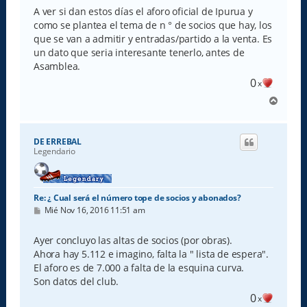
A ver si dan estos días el aforo oficial de Ipurua y
como se plantea el tema de n ° de socios que hay, los
que se van a admitir y entradas/partido a la venta. Es
un dato que seria interesante tenerlo, antes de
Asamblea.
0
x
A
r
r
i
DE ERREBAL
b
Legendario
a
Re: ¿ Cual será el número tope de socios y abonados?
M
Mié Nov 16, 2016 11:51 am
e
n
s
Ayer concluyo las altas de socios (por obras).
a
Ahora hay 5.112 e imagino, falta la " lista de espera".
j
e
El aforo es de 7.000 a falta de la esquina curva.
Son datos del club.
0
x