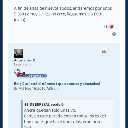
A fin de altas de nuevos socios, andaremos por unos
5.500 ( a hoy 5.112), no creo, lleguemos a 6.000...
(ojala).
0
x
A
r
r
i
b
a
Aupa Eibar !!!
Legendario
Re: ¿ Cual será el número tope de socios y abonados?
M
Mié Nov 16, 2016 7:36 pm
e
n
s
a
DE ERREBAL escribió:
j
Ahora quedan solo unas 70.
e
Pero, en este partido entran todos los ex del
homenaje, que hace unos días, eran unos
150...