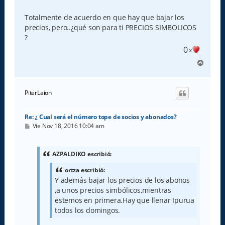
Totalmente de acuerdo en que hay que bajar los
precios, pero..¿qué son para ti PRECIOS SIMBOLICOS
?
0
x
A
r
r
i
PiterLaion
b
a
Re: ¿ Cual será el número tope de socios y abonados?
M
Vie Nov 18, 2016 10:04 am
e
n
s
a
AZPALDIKO escribió:
j
e
ortza escribió:
Y además bajar los precios de los abonos
,a unos precios simbólicos,mientras
estemos en primera.Hay que llenar Ipurua
todos los domingos.