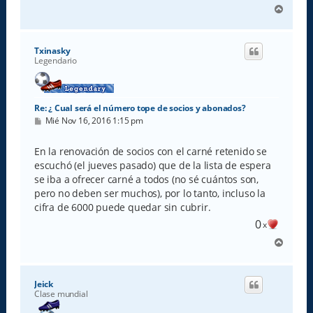
A
r
r
i
Txinasky
b
Legendario
a
Re: ¿ Cual será el número tope de socios y abonados?
M
Mié Nov 16, 2016 1:15 pm
e
n
s
En la renovación de socios con el carné retenido se
a
escuchó (el jueves pasado) que de la lista de espera
j
e
se iba a ofrecer carné a todos (no sé cuántos son,
pero no deben ser muchos), por lo tanto, incluso la
cifra de 6000 puede quedar sin cubrir.
0
x
A
r
r
i
Jeick
b
Clase mundial
a