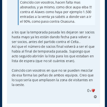
j
Coincido con vosotros, hacen falta mas
e
abonados, y ya mismo, como dice aupa eiba !!!
contra el Alaves como haya por ejemplo 1.500
entradas a la venta ya sabéis a donde van a ir
el 90%, como paso contra Osasuna.
a los que la temporada pasada les dejaron ser socios
hasta mayo ya les están dando fecha para volver a
ser socios, antes del partido contra el Celta..
Así que el número de socios final volverá a ser el que
había al final de temporada pasada. Supongo que
acto seguido abrirán la lista para los que estaban en
lista de espera (que no sé cuántos eran).
Coincido con vosotros en que no se pueden mezclar
de esa forma las peñas de ambos equipos. Creo que
lo suyo sería que ampliasen la zona de visitantes en
la oeste.
0
x
A
r
r