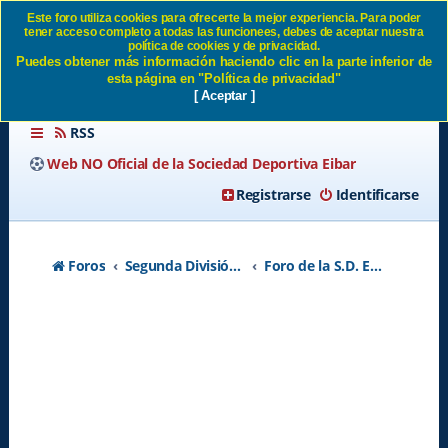
Este foro utiliza cookies para ofrecerte la mejor experiencia. Para poder
tener acceso completo a todas las funcionees, debes de aceptar nuestra
Campaña de nuevos socios.
política de cookies y de privacidad.
Puedes obtener más información haciendo clic en la parte inferior de
SD Eibar
esta página en "Política de privacidad"
[ Aceptar ]
RSS
Web NO Oficial de la Sociedad Deportiva Eibar
Registrarse
Identificarse
Foros
Segunda División A - Temporada 2026-2027
Foro de la S.D. Eibar