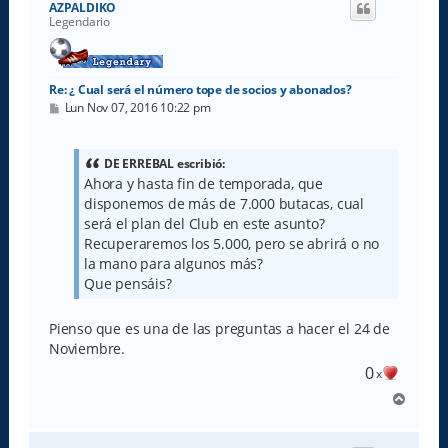
AZPALDIKO
b
Legendario
a
Re: ¿ Cual será el número tope de socios y abonados?
M
Lun Nov 07, 2016 10:22 pm
e
n
s
a
DE ERREBAL escribió:
j
Ahora y hasta fin de temporada, que
e
disponemos de más de 7.000 butacas, cual
será el plan del Club en este asunto?
Recuperaremos los 5.000, pero se abrirá o no
la mano para algunos más?
Que pensáis?
Pienso que es una de las preguntas a hacer el 24 de
Noviembre.
0
x
A
r
r