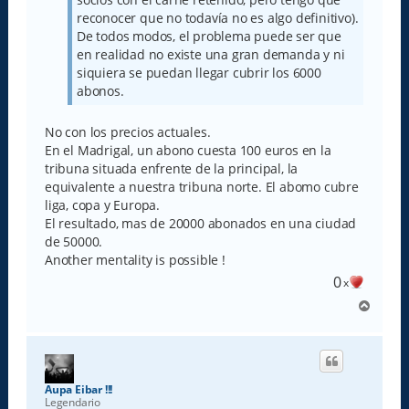
reconocer que no todavía no es algo definitivo).
De todos modos, el problema puede ser que
en realidad no existe una gran demanda y ni
siquiera se puedan llegar cubrir los 6000
abonos.
No con los precios actuales.
En el Madrigal, un abono cuesta 100 euros en la
tribuna situada enfrente de la principal, la
equivalente a nuestra tribuna norte. El abomo cubre
liga, copa y Europa.
El resultado, mas de 20000 abonados en una ciudad
de 50000.
Another mentality is possible !
0
x
A
r
r
i
b
a
Aupa Eibar !!!
Legendario