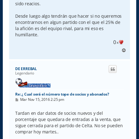
sido reacios.
Desde luego algo tendrán que hacer si no queremos
encontrarnos en algun partido con el que el 25% de
la afición es del equipo rival, para mi eso es
humillante.
0
x
A
r
r
i
DE ERREBAL
b
Legendario
a
Re: ¿ Cual será el número tope de socios y abonados?
M
Mar Nov 15, 2016 2:25 pm
e
n
s
Tardan en dar datos de socios nuevos y del
a
porcentaje que quedara de entradas a la venta, que
j
e
sigue cerrada para el partido de Celta. No se pueden
comprar hoy martes..