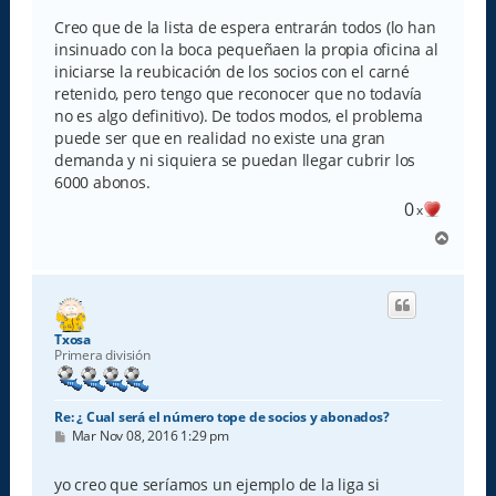
n
s
Creo que de la lista de espera entrarán todos (lo han
a
insinuado con la boca pequeñaen la propia oficina al
j
e
iniciarse la reubicación de los socios con el carné
retenido, pero tengo que reconocer que no todavía
no es algo definitivo). De todos modos, el problema
puede ser que en realidad no existe una gran
demanda y ni siquiera se puedan llegar cubrir los
6000 abonos.
0
x
A
r
r
i
b
a
Txosa
Primera división
Re: ¿ Cual será el número tope de socios y abonados?
M
Mar Nov 08, 2016 1:29 pm
e
n
s
yo creo que seríamos un ejemplo de la liga si