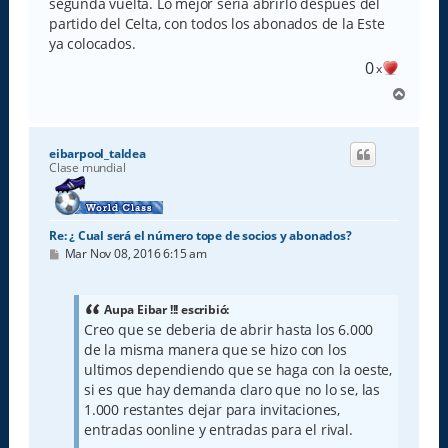
segunda vuelta. Lo mejor sería abrirlo después del
partido del Celta, con todos los abonados de la Este
ya colocados.
0
x
A
r
r
i
eibarpool_taldea
b
Clase mundial
a
Re: ¿ Cual será el número tope de socios y abonados?
M
Mar Nov 08, 2016 6:15 am
e
n
s
a
Aupa Eibar !!! escribió:
j
Creo que se deberia de abrir hasta los 6.000
e
de la misma manera que se hizo con los
ultimos dependiendo que se haga con la oeste,
si es que hay demanda claro que no lo se, las
1.000 restantes dejar para invitaciones,
entradas oonline y entradas para el rival.