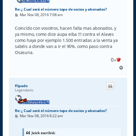
Re: ¿ Cual será el número tope de socios y abonados?
M
Mar Nov 08, 2016 7:08 am
e
n
s
Coincido con vosotros, hacen falta mas abonados, y
a
ya mismo, como dice aupa eiba !!! contra el Alaves
j
e
como haya por ejemplo 1.500 entradas a la venta ya
sabéis a donde van a ir el 90%, como paso contra
Osasuna.
0
x
A
r
r
i
flipado
b
Legendario
a
Re: ¿ Cual será el número tope de socios y abonados?
M
Mar Nov 08, 2016 8:22 am
e
n
s
a
Jeick escribió: