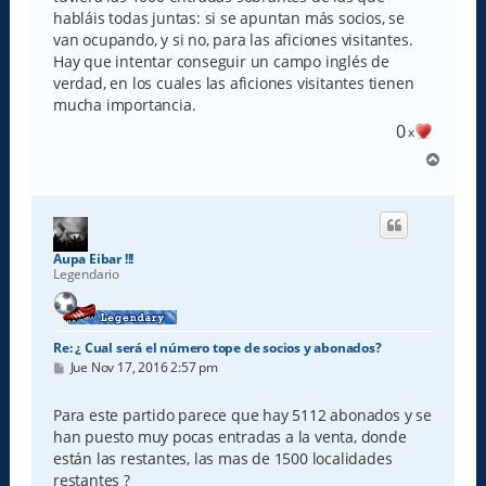
habláis todas juntas: si se apuntan más socios, se
van ocupando, y si no, para las aficiones visitantes.
Hay que intentar conseguir un campo inglés de
verdad, en los cuales las aficiones visitantes tienen
mucha importancia.
0
x
A
r
r
i
b
a
Aupa Eibar !!!
Legendario
Re: ¿ Cual será el número tope de socios y abonados?
M
Jue Nov 17, 2016 2:57 pm
e
n
s
Para este partido parece que hay 5112 abonados y se
a
han puesto muy pocas entradas a la venta, donde
j
e
están las restantes, las mas de 1500 localidades
restantes ?