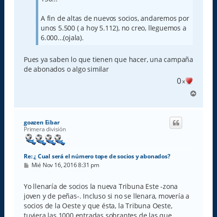
A fin de altas de nuevos socios, andaremos por
unos 5.500 ( a hoy 5.112), no creo, lleguemos a
6.000...(ojala).
Pues ya saben lo que tienen que hacer, una campaña
de abonados o algo similar
0
x
A
r
r
i
goazen Eibar
b
Primera división
a
Re: ¿ Cual será el número tope de socios y abonados?
M
Mié Nov 16, 2016 8:31 pm
e
n
s
Yo llenaría de socios la nueva Tribuna Este -zona
a
joven y de peñas-. Incluso si no se llenara, movería a
j
e
socios de la Oeste y que ésta, la Tribuna Oeste,
tuviera las 1000 entradas sobrantes de las que