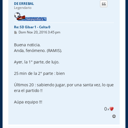
i
DE ERREBAL
b
Legendario
a
Re: SD Eibar 1 - Celta 0
M
Dom Nov 20, 2016 3:45 pm
e
n
s
Buena noticia.
a
Anda, fenómeno. (RAMIS).
j
e
Ayer, la 1° parte, de lujo.
25 min de la 2° parte : bien
Últimos 20 : sabiendo jugar, por una santa vez, lo que
era el partido !!
Aúpa equipo !!!
0
x
A
r
r