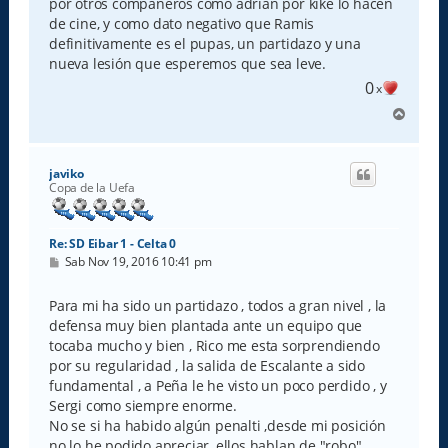
por otros compañeros como adrian por kike lo hacen
de cine, y como dato negativo que Ramis
definitivamente es el pupas, un partidazo y una
nueva lesión que esperemos que sea leve.
0
x
A
r
r
i
javiko
b
Copa de la Uefa
a
Re: SD Eibar 1 - Celta 0
M
Sab Nov 19, 2016 10:41 pm
e
n
s
Para mi ha sido un partidazo , todos a gran nivel , la
a
defensa muy bien plantada ante un equipo que
j
e
tocaba mucho y bien , Rico me esta sorprendiendo
por su regularidad , la salida de Escalante a sido
fundamental , a Peña le he visto un poco perdido , y
Sergi como siempre enorme.
No se si ha habido algún penalti ,desde mi posición
no lo he podido apreciar, ellos hablan de "robo".