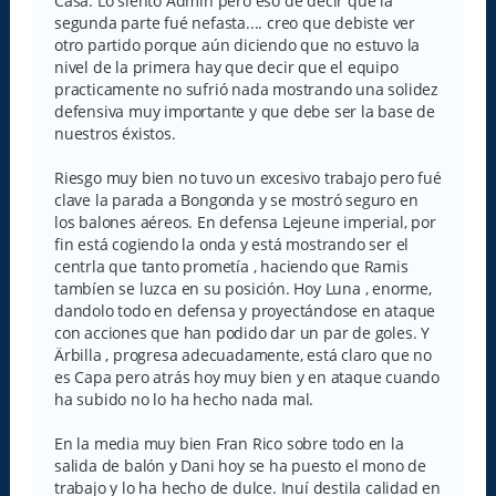
Casa. Lo siento Admin pero eso de decir que la
segunda parte fué nefasta.... creo que debiste ver
otro partido porque aún diciendo que no estuvo la
nivel de la primera hay que decir que el equipo
practicamente no sufrió nada mostrando una solidez
defensiva muy importante y que debe ser la base de
nuestros éxistos.
Riesgo muy bien no tuvo un excesivo trabajo pero fué
clave la parada a Bongonda y se mostró seguro en
los balones aéreos. En defensa Lejeune imperial, por
fin está cogiendo la onda y está mostrando ser el
centrla que tanto prometía , haciendo que Ramis
tambíen se luzca en su posición. Hoy Luna , enorme,
dandolo todo en defensa y proyectándose en ataque
con acciones que han podido dar un par de goles. Y
Ärbilla , progresa adecuadamente, está claro que no
es Capa pero atrás hoy muy bien y en ataque cuando
ha subido no lo ha hecho nada mal.
En la media muy bien Fran Rico sobre todo en la
salida de balón y Dani hoy se ha puesto el mono de
trabajo y lo ha hecho de dulce. Inuí destila calidad en