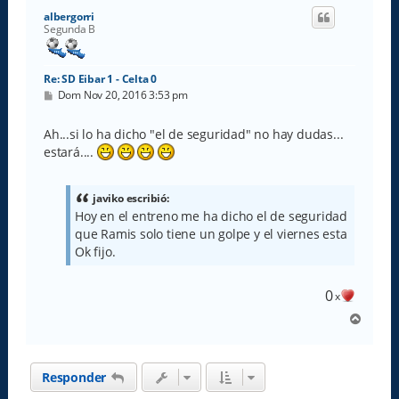
i
albergorri
b
Segunda B
a
Re: SD Eibar 1 - Celta 0
M
Dom Nov 20, 2016 3:53 pm
e
n
s
Ah...si lo ha dicho "el de seguridad" no hay dudas...
a
estará....
j
e
javiko escribió:
Hoy en el entreno me ha dicho el de seguridad
que Ramis solo tiene un golpe y el viernes esta
Ok fijo.
0
x
A
r
r
i
Responder
b
a