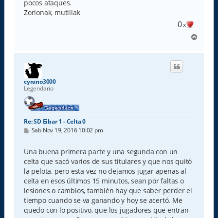
pocos ataques.
Zorionak, mutillak
0
x
A
r
r
i
b
a
cyrano3000
Legendario
Re: SD Eibar 1 - Celta 0
M
Sab Nov 19, 2016 10:02 pm
e
n
s
Una buena primera parte y una segunda con un
a
celta que sacó varios de sus titulares y que nos quitó
j
e
la pelota, pero esta vez no dejamos jugar apenas al
celta en esos últimos 15 minutos, sean por faltas o
lesiones o cambios, también hay que saber perder el
tiempo cuando se va ganando y hoy se acertó. Me
quedo con lo positivo, que los jugadores que entran