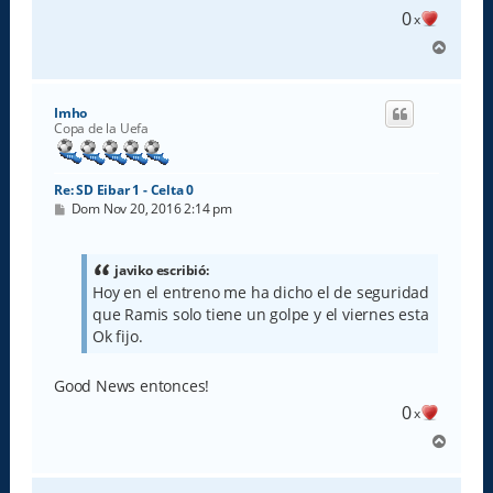
e
0
x
A
r
r
i
Imho
b
Copa de la Uefa
a
Re: SD Eibar 1 - Celta 0
M
Dom Nov 20, 2016 2:14 pm
e
n
s
a
javiko escribió:
j
Hoy en el entreno me ha dicho el de seguridad
e
que Ramis solo tiene un golpe y el viernes esta
Ok fijo.
Good News entonces!
0
x
A
r
r