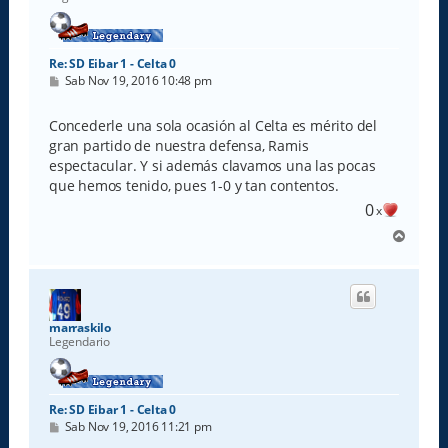
a
Re: SD Eibar 1 - Celta 0
M
Sab Nov 19, 2016 10:48 pm
e
n
s
Concederle una sola ocasión al Celta es mérito del
a
gran partido de nuestra defensa, Ramis
j
e
espectacular. Y si además clavamos una las pocas
que hemos tenido, pues 1-0 y tan contentos.
0
x
A
r
r
i
b
a
marraskilo
Legendario
Re: SD Eibar 1 - Celta 0
M
Sab Nov 19, 2016 11:21 pm
e