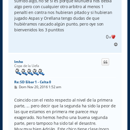
e
sufrido algo, no se si es porque Munuera nos debía
algo pero con cualquier otro arbitro al menos 1
penalti en contra nos hubieran pitado y si hubieran
jugado Aspas y Orellana tengo dudas de que
hubiéramos rascado algún punto, pero oye son
bienvenidos los 3 puntitos
0
x
A
r
r
i
Imho
b
Copa de la Uefa
a
Re: SD Eibar 1 - Celta 0
M
Dom Nov 20, 2016 1:52 am
e
n
s
Coincido con el resto respecto al nivel de la primera
a
parte, ... pero decir que la segunda ha sido la peor de
j
e
las que estamos en primera me parece muy
exagerado. No hemos hecho una buena segunda
parte, pero tampoco ha sido tal el desastre.
Muy muy bien Adrián. Este chico tiene clase (poco