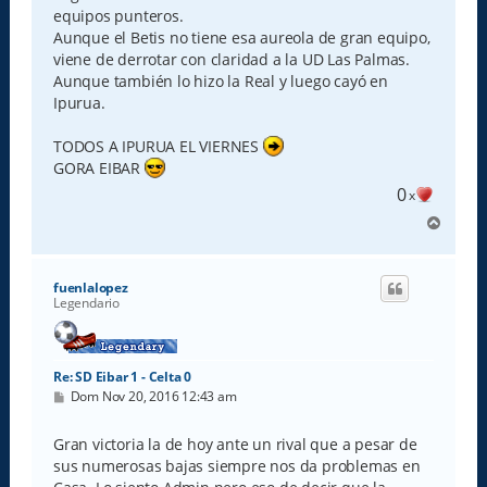
equipos punteros.
Aunque el Betis no tiene esa aureola de gran equipo,
viene de derrotar con claridad a la UD Las Palmas.
Aunque también lo hizo la Real y luego cayó en
Ipurua.
TODOS A IPURUA EL VIERNES
GORA EIBAR
0
x
A
r
r
i
fuenlalopez
b
Legendario
a
Re: SD Eibar 1 - Celta 0
M
Dom Nov 20, 2016 12:43 am
e
n
s
Gran victoria la de hoy ante un rival que a pesar de
a
sus numerosas bajas siempre nos da problemas en
j
e