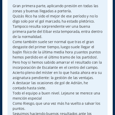
n
s
Gran primera parte, aplicando presión en todas las
a
zonas y buenas llegadas a portería.
j
e
Quizás Rico ha sido el mejor de ese período y no lo
digo solo por el gol marcado, ha estado pletórico.
Tampoco resulta sorprendente ver una buena
primera parte del Eibar esta temporada, entra dentro
de la normalidad.
Como también suele ser normal que tras el gran
desgaste del primer tiempo, luego suele llegar el
bajón físico de la última media hora ¡cuantos puntos
hemos perdido en el último tramo de los partidos!.
Pero hoy si hemos sabido amarrar el resultado con la
incorporación de Escalante en el centro del campo.
Acierto pleno del míster en lo que hasta ahora era su
asignatura pendiente: la gestión de las ventajas.
A destacar las ocasiones de gol de Adrián, he
contado hasta siete.
Todo el equipo a buen nivel. Lejeune se merece una
mención especial
Como Riesgo, que una vez más ha vuelto a salvar los
puntos.
Seguimos haciendo buenos resultados ante los