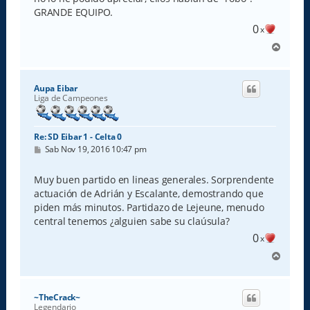
GRANDE EQUIPO.
0
x
A
r
r
i
Aupa Eibar
b
Liga de Campeones
a
Re: SD Eibar 1 - Celta 0
M
Sab Nov 19, 2016 10:47 pm
e
n
s
Muy buen partido en lineas generales. Sorprendente
a
actuación de Adrián y Escalante, demostrando que
j
e
piden más minutos. Partidazo de Lejeune, menudo
central tenemos ¿alguien sabe su claúsula?
0
x
A
r
r
i
~TheCrack~
b
Legendario