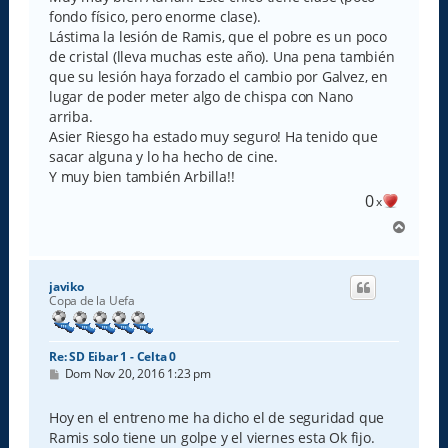
fondo físico, pero enorme clase).
Lástima la lesión de Ramis, que el pobre es un poco
de cristal (lleva muchas este año). Una pena también
que su lesión haya forzado el cambio por Galvez, en
lugar de poder meter algo de chispa con Nano
arriba.
Asier Riesgo ha estado muy seguro! Ha tenido que
sacar alguna y lo ha hecho de cine.
Y muy bien también Arbilla!!
0
x
A
r
r
i
javiko
b
Copa de la Uefa
a
Re: SD Eibar 1 - Celta 0
M
Dom Nov 20, 2016 1:23 pm
e
n
s
Hoy en el entreno me ha dicho el de seguridad que
a
Ramis solo tiene un golpe y el viernes esta Ok fijo.
j