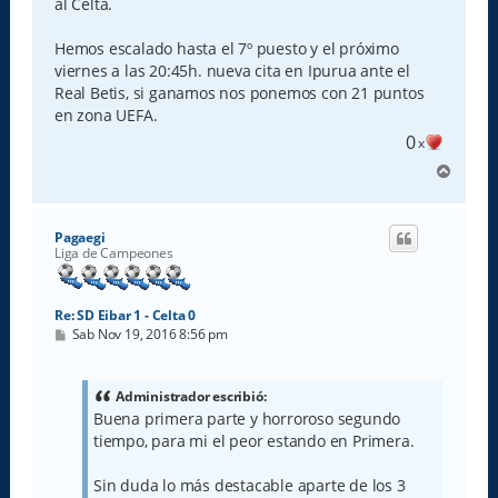
al Celta.
Hemos escalado hasta el 7º puesto y el próximo
viernes a las 20:45h. nueva cita en Ipurua ante el
Real Betis, si ganamos nos ponemos con 21 puntos
en zona UEFA.
0
x
A
r
r
i
Pagaegi
b
Liga de Campeones
a
Re: SD Eibar 1 - Celta 0
M
Sab Nov 19, 2016 8:56 pm
e
n
s
a
Administrador escribió:
j
Buena primera parte y horroroso segundo
e
tiempo, para mi el peor estando en Primera.
Sin duda lo más destacable aparte de los 3