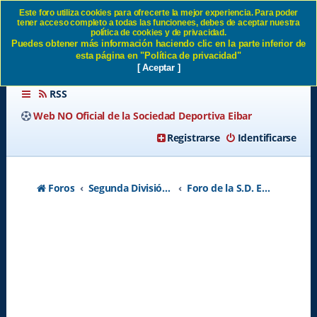
Este foro utiliza cookies para ofrecerte la mejor experiencia. Para poder
tener acceso completo a todas las funcionees, debes de aceptar nuestra
SD Eibar 1 - Celta 0 SD Eibar
política de cookies y de privacidad.
Puedes obtener más información haciendo clic en la parte inferior de
esta página en "Política de privacidad"
[ Aceptar ]
RSS
Web NO Oficial de la Sociedad Deportiva Eibar
Registrarse
Identificarse
Foros
Segunda División A - Temporada 2026-2027
Foro de la S.D. Eibar