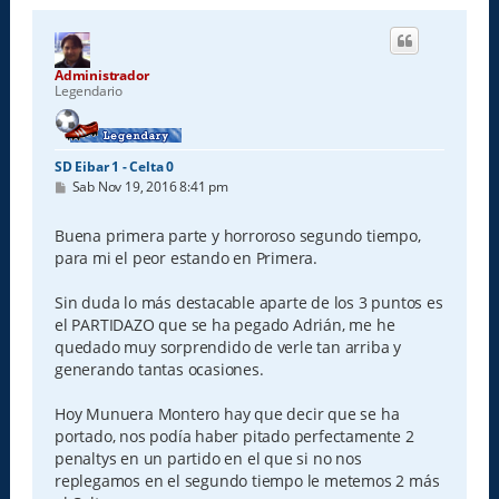
Administrador
Legendario
SD Eibar 1 - Celta 0
M
Sab Nov 19, 2016 8:41 pm
e
n
s
Buena primera parte y horroroso segundo tiempo,
a
para mi el peor estando en Primera.
j
e
Sin duda lo más destacable aparte de los 3 puntos es
el PARTIDAZO que se ha pegado Adrián, me he
quedado muy sorprendido de verle tan arriba y
generando tantas ocasiones.
Hoy Munuera Montero hay que decir que se ha
portado, nos podía haber pitado perfectamente 2
penaltys en un partido en el que si no nos
replegamos en el segundo tiempo le metemos 2 más