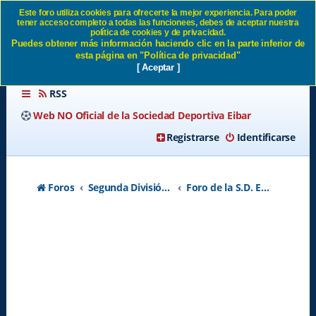
Este foro utiliza cookies para ofrecerte la mejor experiencia. Para poder
tener acceso completo a todas las funcionees, debes de aceptar nuestra
Reubicacion de abonados SD
política de cookies y de privacidad.
Puedes obtener más información haciendo clic en la parte inferior de
Eibar
esta página en "Política de privacidad"
[ Aceptar ]
RSS
Web NO Oficial de la Sociedad Deportiva Eibar
Registrarse
Identificarse
Foros
Segunda División A - Temporada 2026-2027
Foro de la S.D. Eibar