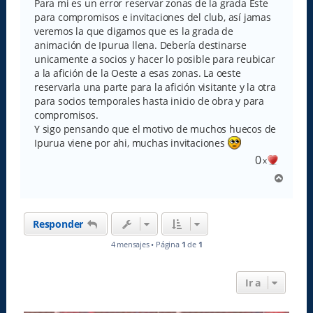
s
Para mi es un error reservar zonas de la grada Este
a
para compromisos e invitaciones del club, así jamas
j
e
veremos la que digamos que es la grada de
animación de Ipurua llena. Debería destinarse
unicamente a socios y hacer lo posible para reubicar
a la afición de la Oeste a esas zonas. La oeste
reservarla una parte para la afición visitante y la otra
para socios temporales hasta inicio de obra y para
compromisos.
Y sigo pensando que el motivo de muchos huecos de
Ipurua viene por ahi, muchas invitaciones
0
x
A
r
r
i
Responder
b
a
4 mensajes • Página
1
de
1
Ir a