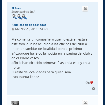
El Boss
Segunda división A
Reubicacion de abonados
M
Mié Nov 23, 2016 3:54 pm
e
n
s
Me comenta un compañero que no está en está en
a
este foro ,que ha acudido a las oficinas del club a
j
e
intentar cambiar de localidad para el próximo
año,porque ha leído la noticia en la página del club y
en el Diario Vasco .
Sólo le han ofrecido primeras filas en la este y en la
norte
El resto de localidades para quien son?
Esta Ipurua lleno?
0
x
A
r
r
i
b