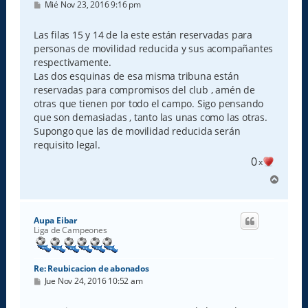
M
Mié Nov 23, 2016 9:16 pm
e
n
s
Las filas 15 y 14 de la este están reservadas para
a
personas de movilidad reducida y sus acompañantes
j
e
respectivamente.
Las dos esquinas de esa misma tribuna están
reservadas para compromisos del club , amén de
otras que tienen por todo el campo. Sigo pensando
que son demasiadas , tanto las unas como las otras.
Supongo que las de movilidad reducida serán
requisito legal.
0
x
A
r
r
i
Aupa Eibar
b
Liga de Campeones
a
Re: Reubicacion de abonados
M
Jue Nov 24, 2016 10:52 am
e
n