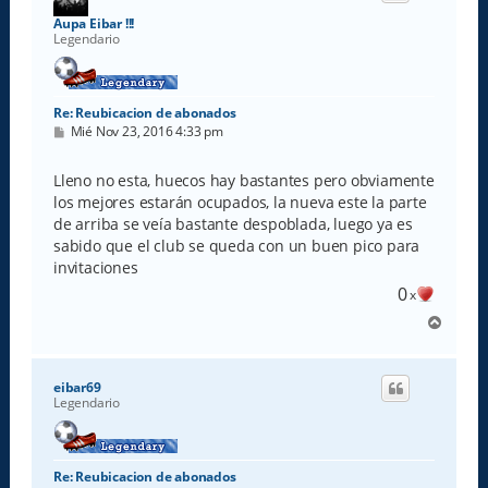
a
Aupa Eibar !!!
Legendario
Re: Reubicacion de abonados
M
Mié Nov 23, 2016 4:33 pm
e
n
s
Lleno no esta, huecos hay bastantes pero obviamente
a
los mejores estarán ocupados, la nueva este la parte
j
e
de arriba se veía bastante despoblada, luego ya es
sabido que el club se queda con un buen pico para
invitaciones
0
x
A
r
r
i
eibar69
b
Legendario
a
Re: Reubicacion de abonados