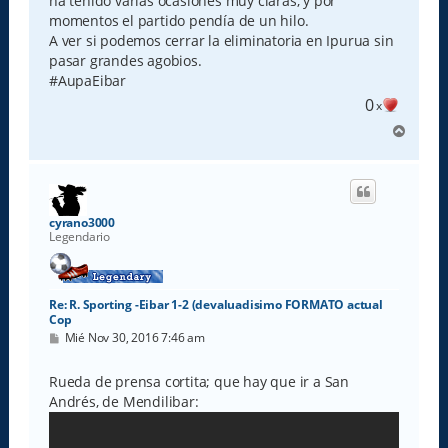
ha tenido varias ocasiones muy claras, y por
momentos el partido pendía de un hilo.
A ver si podemos cerrar la eliminatoria en Ipurua sin
pasar grandes agobios.
#AupaEibar
0
x
A
r
r
i
b
a
cyrano3000
Legendario
Re: R. Sporting -Eibar 1-2 (devaluadisimo FORMATO actual
Cop
M
Mié Nov 30, 2016 7:46 am
e
n
s
Rueda de prensa cortita; que hay que ir a San
a
Andrés, de Mendilibar:
j
e