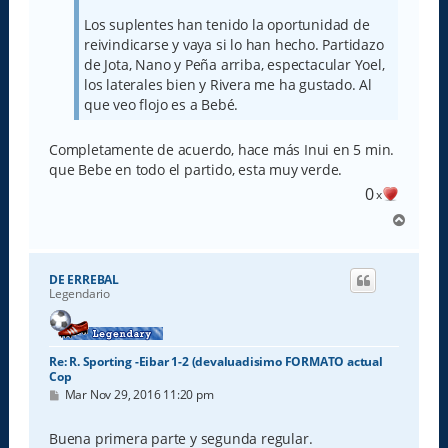
Los suplentes han tenido la oportunidad de
reivindicarse y vaya si lo han hecho. Partidazo
de Jota, Nano y Peña arriba, espectacular Yoel,
los laterales bien y Rivera me ha gustado. Al
que veo flojo es a Bebé.
Completamente de acuerdo, hace más Inui en 5 min.
que Bebe en todo el partido, esta muy verde.
0
x
A
r
r
i
DE ERREBAL
b
Legendario
a
Re: R. Sporting -Eibar 1-2 (devaluadisimo FORMATO actual
Cop
M
Mar Nov 29, 2016 11:20 pm
e
n
s
Buena primera parte y segunda regular.