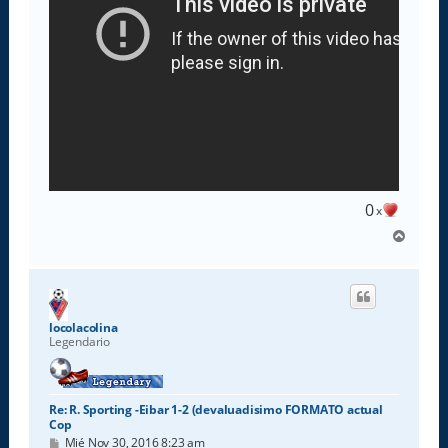
0
x
A
r
r
i
b
a
locolacolina
Legendario
Re: R. Sporting -Eibar 1-2 (devaluadisimo FORMATO actual
Cop
M
Mié Nov 30, 2016 8:23 am