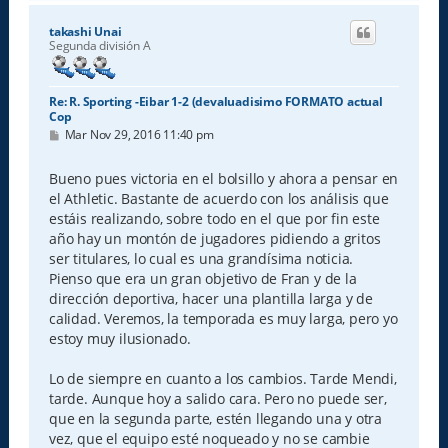
r
i
takashi Unai
b
Segunda división A
a
Re: R. Sporting -Eibar 1-2 (devaluadisimo FORMATO actual
Cop
M
Mar Nov 29, 2016 11:40 pm
e
n
s
Bueno pues victoria en el bolsillo y ahora a pensar en
a
el Athletic. Bastante de acuerdo con los análisis que
j
e
estáis realizando, sobre todo en el que por fin este
año hay un montón de jugadores pidiendo a gritos
ser titulares, lo cual es una grandísima noticia.
Pienso que era un gran objetivo de Fran y de la
dirección deportiva, hacer una plantilla larga y de
calidad. Veremos, la temporada es muy larga, pero yo
estoy muy ilusionado.
Lo de siempre en cuanto a los cambios. Tarde Mendi,
tarde. Aunque hoy a salido cara. Pero no puede ser,
que en la segunda parte, estén llegando una y otra
vez, que el equipo esté noqueado y no se cambie