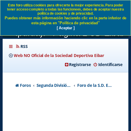
Este foro utiliza cookies para ofrecerte la mejor experiencia. Para poder
tener acceso completo a todas las funcionees, debes de aceptar nuestra
R. Sporting -Eibar 1-2 (
política de cookies y de privacidad.
Puedes obtener más información haciendo clic en la parte inferior de
Partido de vuelta 21/12 en
esta página en "Política de privacidad"
[ Aceptar ]
Ipurua). - Página 2 SD Eibar
RSS
Web NO Oficial de la Sociedad Deportiva Eibar
Registrarse
Identificarse
Foros
Segunda División A - Temporada 2026-2027
Foro de la S.D. Eibar