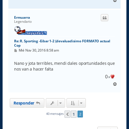
A
r
r
i
Ermuarra
b
Legendario
a
Re: R. Sporting -Eibar 1-2 (devaluadisimo FORMATO actual
Cop
M
Mié Nov 30, 2016 8:58 am
e
n
s
Nano y jota terribles, mendi dales oportunidades que
a
nos van a hacer falta
j
e
0
x
A
r
r
i
Responder
b
a
1
40 mensajes
2
Anterior