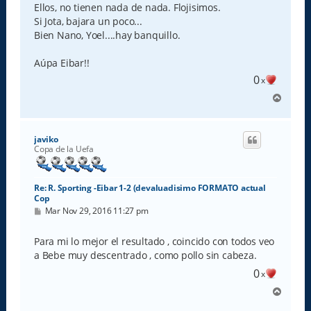
a
Ellos, no tienen nada de nada. Flojisimos.
j
e
Si Jota, bajara un poco...
Bien Nano, Yoel....hay banquillo.
Aúpa Eibar!!
0
x
A
r
r
i
javiko
b
Copa de la Uefa
a
Re: R. Sporting -Eibar 1-2 (devaluadisimo FORMATO actual
Cop
M
Mar Nov 29, 2016 11:27 pm
e
n
s
Para mi lo mejor el resultado , coincido con todos veo
a
a Bebe muy descentrado , como pollo sin cabeza.
j
e
0
x
A
r