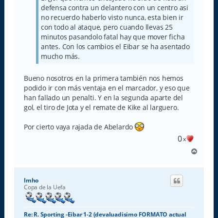
defensa contra un delantero con un centro asi
no recuerdo haberlo visto nunca, esta bien ir
con todo al ataque, pero cuando llevas 25
minutos pasandolo fatal hay que mover ficha
antes. Con los cambios el Eibar se ha asentado
mucho más.
Bueno nosotros en la primera también nos hemos
podido ir con más ventaja en el marcador, y eso que
han fallado un penalti. Y en la segunda aparte del
gol, el tiro de Jota y el remate de Kike al larguero.
Por cierto vaya rajada de Abelardo
0
x
A
r
r
i
Imho
b
Copa de la Uefa
a
Re: R. Sporting -Eibar 1-2 (devaluadisimo FORMATO actual