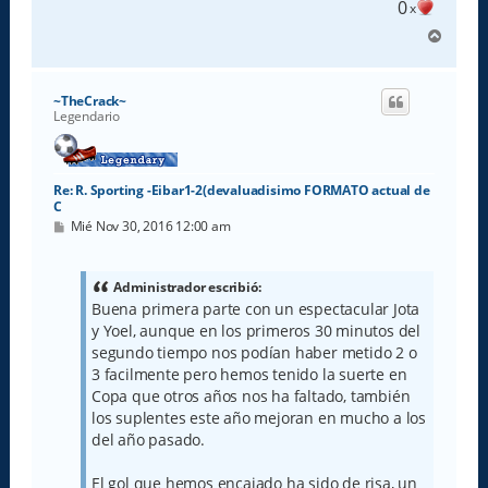
0
x
A
r
r
i
~TheCrack~
b
Legendario
a
Re: R. Sporting -Eibar1-2(devaluadisimo FORMATO actual de
C
M
Mié Nov 30, 2016 12:00 am
e
n
s
a
Administrador escribió:
j
Buena primera parte con un espectacular Jota
e
y Yoel, aunque en los primeros 30 minutos del
segundo tiempo nos podían haber metido 2 o
3 facilmente pero hemos tenido la suerte en
Copa que otros años nos ha faltado, también
los suplentes este año mejoran en mucho a los
del año pasado.
El gol que hemos encajado ha sido de risa, un