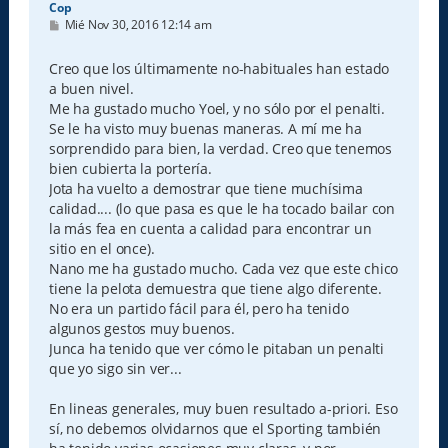
Cop
M
Mié Nov 30, 2016 12:14 am
e
n
s
Creo que los últimamente no-habituales han estado
a
a buen nivel.
j
e
Me ha gustado mucho Yoel, y no sólo por el penalti.
Se le ha visto muy buenas maneras. A mí me ha
sorprendido para bien, la verdad. Creo que tenemos
bien cubierta la portería.
Jota ha vuelto a demostrar que tiene muchísima
calidad.... (lo que pasa es que le ha tocado bailar con
la más fea en cuenta a calidad para encontrar un
sitio en el once).
Nano me ha gustado mucho. Cada vez que este chico
tiene la pelota demuestra que tiene algo diferente.
No era un partido fácil para él, pero ha tenido
algunos gestos muy buenos.
Junca ha tenido que ver cómo le pitaban un penalti
que yo sigo sin ver...
En lineas generales, muy buen resultado a-priori. Eso
sí, no debemos olvidarnos que el Sporting también