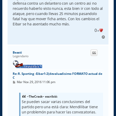
defensa contra un delantero con un centro asi no
recuerdo haberlo visto nunca, esta bien ir con todo al
ataque, pero cuando llevas 25 minutos pasandolo
fatal hay que mover ficha antes. Con los cambios el
Eibar se ha asentado mucho más.
0
x
A
r
r
i
Beasti
b
Legendario
a
Re: R. Sporting -Eibar1-2(devaluadisimo FORMATO actual de
C
M
Mar Nov 29, 2016 11:06 pm
e
n
s
a
~TheCrack~ escribió:
j
Se pueden sacar varias conclusiones del
e
partido pero una está clara: Mendilibar tiene
un problemón para hacer las convocatorias.