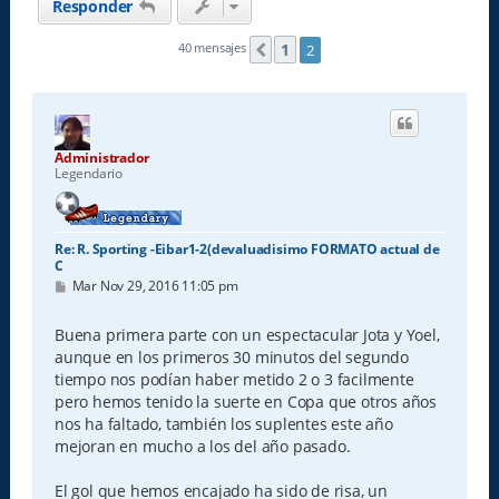
Responder
1
40 mensajes
2
Anterior
Administrador
Legendario
Re: R. Sporting -Eibar1-2(devaluadisimo FORMATO actual de
C
M
Mar Nov 29, 2016 11:05 pm
e
n
s
Buena primera parte con un espectacular Jota y Yoel,
a
aunque en los primeros 30 minutos del segundo
j
e
tiempo nos podían haber metido 2 o 3 facilmente
pero hemos tenido la suerte en Copa que otros años
nos ha faltado, también los suplentes este año
mejoran en mucho a los del año pasado.
El gol que hemos encajado ha sido de risa, un